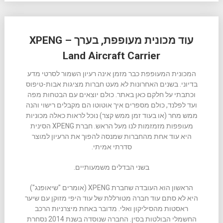
עוד מכונית מעופפת, בערך – XPENG
Land Aircraft Carrier
המכונית המעופפת כבר מזמן אינה רעיון השמור לסרטי מדע
בדיוני. בשנים האחרונות לא מעט חברות מציגות אבות-טיפוס
וכתבתי על חלקם כאן באתר. כולם יוצאים עם הבטחות מפה
ועד לפלנד, כולם מספרים איך אוטוטו הם מקבלים רישוי והנה
ממש מחר (או בעוד זמן ממש קצר) נוכל לראות כאלה מכוניות
מעופפות מזמזמות לנו מעל הראש. חברת XPENG הסינית
היא עוד אחת מהחברות שמנסה להפוך את הרעיון למוצר
סדרתי אמיתי.
בשני הבדלים משמעותיים.
הראשון הוא העובדה שחברת XPENG (אומרים "שיאופנג")
היא לא סתם עוד חברה מטורללת של עוד היפי מזוקן עם שיער
ראסטות מהסיליקון ואלי. מדובר באחת מיצרניות הרכב
החשמלי הבולטות בסין. החברה שנוסדה בשנת 2014 נסחרת