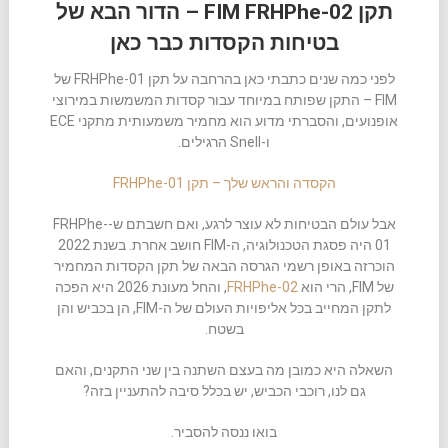
תקן FIM FRHPhe-02 – הדור הבא של
בטיחות הקסדות כבר כאן
לפני כמה שנים כתבתי כאן בהרחבה על תקן FRHPhe-01 של
FIM – התקן שפותח במיוחד עבור קסדות המשמשות במירוצי
אופנועים, והסברתי מדוע הוא מחמיר משמעותית מתקני ECE
ו-Snell הרגילים.
הקסדה והראש שלך – תקן FRHPhe-01
אבל עולם הבטיחות לא עוצר לרגע, ואם חשבתם ש-FRHPhe-
01 היה פסגת הטכנולוגיה, ה-FIM חושב אחרת. בשנת 2022
הוכרזה באופן רשמי הגרסה הבאה של תקן הקסדות המחמיר
של FIM, הרי הוא
FRHPhe-02
, והחל מעונת 2026 היא הפכה
לתקן המחייב בכל אליפויות העולם של ה-FIM, הן בכביש והן
בשטח.
השאלה היא כמובן מה בעצם השתנה בין שני התקנים, והאם
גם לנו, רוכבי הכביש, יש בכלל סיבה להתעניין בזה?
בואו ננסה להסביר.