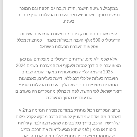
במקביל, השיטה הישנה, הידנית, בה גם הקונה וגם המוכר
נפגשו בסניף דואר וביצעו את העברת הבעלות בסניף נותרה
בעינה.
לפי משרד התחבורה, כיום מתבצעות באמצעות השירות
הדיגיטלי כ-500 אלף העברות בעלות בשנה – כמחצית מכלל
עסקאות העברת הבעלות בישראל.
אלא שכמו לא מעט שירותים דיגיטליים מוצלחים, גם כאן
מצאו עבריינים דרך לנסות ולעקוף את המערכת. בשנים 2024
ו-2025 נרשמה עלייה משמעותית במקרי הונאה שבהם
הועברה בעלות על כלי רכב ללא ידיעת בעליהם, באמצעות
מסמכים מזויפים ותוך ניצול הליך העברת הבעלות בסניפי
דואר ישראל. לפי החשד, לפחות בחלק מהמקרים היו מעורבים
גם עובדים מתוך המערכת.
ברוב המקרים הכול מתחיל במודעת מכירה תמימה ביד2 או
באתר דומה. אדם שמתעניין לכאורה ברכב מבקש לקבל צילום
של רישיון הרכב, בדרך כלל בטענה שהוא רוצה לבדוק עלויות
ביטוח או מימון לפני שהוא מגיע לראות את הרכב. מרגע
שהמסמך נמצא בידיו, מתחיל שלב הזיוף. אם ההונאה