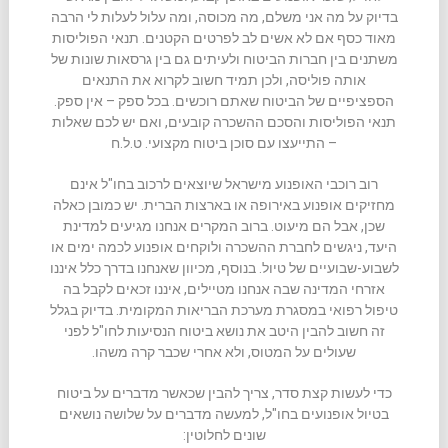
בדיוק על מה אני משלם, מה מכוסה, ומה עלול לעלות לי הרבה
מאוד כסף אם לא אשים לב לפרטים הקטנים. תנאי הפוליסות
משתנים בין חברות הביטוח ולעיתים גם בין גרסאות שונות של
אותה פוליסה, ולכן תמיד חשוב לקרוא את התנאים
הספציפיים של הביטוח שאתם רוכשים. בכל ספק – אין ספק.
תנאי הפוליסות והסכם ההשכרה קובעים, ואם יש לכם שאלות
– התייעצו עם סוכן ביטוח מקצועי. ט.ל.ח
רוב רוכבי האופנוע מישראל שיוצאים לרכוב בחו"ל אינם
מחזיקים אופנוע באירופה או בארצות הברית. יש כמובן כאלה
שכן, אבל הם מיעוט. ברוב המקרים אנחנו מגיעים למדינת
היעד, ניגשים לחברת ההשכרה ולוקחים אופנוע לכמה ימים או
לשבוע-שבועיים של טיול. בנוסף, מכיוון שאנחנו בדרך כלל איננו
אזרחי המדינה שבה אנחנו מטיילים, איננו זכאים לקבל בה
טיפול רפואי במסגרת מערכת הבריאות המקומית. בדיוק בגלל
זה חשוב להבין היטב את נושא ביטוח הנסיעות לחו"ל לפני
שעולים על המטוס, ולא אחרי שכבר קרה משהו.
כדי לעשות קצת סדר, צריך להבין שכאשר מדברים על ביטוח
בטיול אופנועים בחו"ל, למעשה מדברים על שלושה נושאים
שונים לחלוטין: