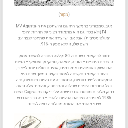
(
מקור
)
אגב, טמבוריני בהמשך היה גם זה שתכנן את ה-MV Agusta
F4 (ולא בכדי גם הוא מתמודד רציני על תחרות היופי
האולטימטיבית). אבל אם יש יצירה אחת שתיזכר לנצח עם
השם שלו, זו ללא ספק ה-916.
נחזור לדוקאטי. בשנות ה-80 נקלעה החברה למשבר עמוק.
היצרנים היפניים – הונדה, ימאהה, סוזוקי וקוואסאקי – הציפו
את השוק באופנועים מתקדמים, אמינים וזולים יותר לייצור,
בעוד דוקאטי התקשתה לעמוד בקצב. במשך שנים היא
התקשתה לייצר רווחיות, התמודדה עם בעיות פיננסיות, חיה
בצל התחרות היפנית שהלכה והתרחבה, והעתיד שלה נראה
רחוק מלהיות מובטח. גם רכישתה על ידי קבוצת Cagiva בשנת
1985 לא פתרה מיד את הבעיות. להפך – היה ברור שנדרש
שינוי מהותי אם המותג מבולוניה רוצה לשרוד.