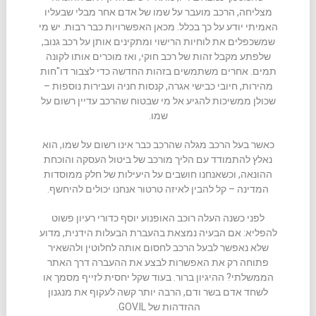
מצליחה, הרכב מועבר על שמו של אדם אחר מבלי שבעליו
האמיתי יודע על כך בכלל. מכאן האפשרויות כבר רבות. יש מי
שמשכפלים את לוחיות הרישוי ומתקינים אותן על רכב גנוב,
שלפתע מקבל זהות של רכב חוקי, ואז מוכרים אותו לקונה
תמים. אחרים משתמשים בזהות החדשה כדי לצבור דו"חות
מהירות, חיובי כבישי אגרה, קנסות חניה ועבירות נוספות –
שכולן ממשיכות להגיע אל מי שבטוח שהרכב עדיין רשום על
שמו.
כאשר בעל הרכב מגלה שהרכב כבר אינו רשום על שמו, הוא
נאלץ להתמודד עם הליך מורכב של ביטול העסקה והוכחת
ההונאה, וכשאנחנו חושבים על היעילות של חלק ממוסדות
המדינה – קל להבין לאיזה טרטור אנחנו יכולים להיחשף.
לפני כשנה העלה רוכב האופנוע יוסף כדורי רעיון פשוט
להפליא: אם הבעיה נמצאת בהעברת הבעלות הידנית, מדוע
שלא נאפשר לבעל הרכב לחסום אותה לחלוטין ולהשאיר
פתוחה רק את האפשרות לבצע את ההעברה דרך האתר
הממשלתי? ההיגיון ברור. בעוד שקל יחסית לזייף מסמך או
לשחד אדם בשר ודם, הרבה יותר קשה לעקוף את מנגנון
ההזדהות של GOV.IL.