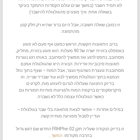
לא תמיד השבר (במשך שנים עולם הקסדות התמקד בעיקר
בשאלה אחת: איך מונעים מהגולגולת להישבר).
זו כמובן שאלה חשובה, אבל היום ברור שהיא רק חלק קטן
מהתמונה.
ברוב התאונות הקשות, הראש כמעט אף פעם לא פוגע
באספלט בזווית ישרה של 90 מעלות. הוא פוגע בזווית, מחליק,
מסתובב, נתפס לרגע ואז ממשיך להסתובב. באותו רגע נוצרות
תאוצות סיבוביות אדירות. הבעיה היא שהגולגולת אמנם
מסתובבת ונעצרת כשהגוף נעצר, אבל המוח – שצף בתוך נוזל
הנמצא בתוך הגולגולת ממשיך לנוע עוד שבריר שנייה. וזו
בדיוק התנועה שעלולה לגרום לזעזוע מוח, לקרעים
מיקרוסקופיים ברקמת המוח ולפגיעות מוחיות חמורות גם
כאשר הגולגולת עצמה כלל לא נשברה.
במילים אחרות – אפשר לצאת מתאונה בלי שבר בגולגולת –
ועדיין לסבול מפגיעה מוחית קשה.
זו בדיוק הנקודה שעליה תקן FRHPhe-02 החדש שם דגש גדול
בהרבה מקודמו.
המשך…