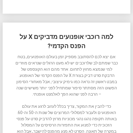
למה רוכבי אופנועים מדביקים X על
הפנס הקדמי?
אם יצא לכם להסתובב מספיק זמן בעולם האופנועים, בטח
כבר שמתם לב שלרוכבים יש לא מעט הרגלים שנראים מוזרים
למי שנמצא מחוץ לתחום. אחד מהם הוא הקונספט של
הדבקת סרט דביק בצורת X על הפנס הקדמי של האופנוע.
במבט ראשון זה נראה כמו גימיק עיצובי, אבל מאחורי הסימון
הפשוט הזה מסתתר סיפור שמתחיל לפני יותר משישים שנה
– הרבה לפני שהוא הפך לאלמנט אופנתי.
כדי להבין את המקור, צריך בכלל לעזוב לרגע את עולם
האופנועים ולעבור למסלולי המרוצים של שנות ה-50 וה-60.
באותה תקופה נהגו נהגי מכוניות מרוץ להדביק סרט על פנסי
הזכוכית כדי למנוע את התפזרות הרסיסים על המסלול
במקרה של תאונה. הסרט לא מנע מהפנס להישבר, אבל הוא