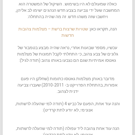
כאלה שמעולם לא היו בשימוש.. השיקול של המשטרה הוא
המחשבה שעל ידי צביעה בצבע חדש הנהגים ישימו לב אליהן,
ויחשבו שזה משהו חדש. זה מה שהיה בהתחלה:
הנה, תקראו כאן:
שטויות שרצות ברשת – מצלמות צהובות
חדשות
עכשיו, מספר שבועות אחרי, נראה שהיה מבצע בטמבור של
גלונים של צבע צהוב, כי התחלתי לקבל תמונות של מצלמות
גאטסו אמיתיות שגם הם נצבעו באותו צהוב (תודה לגיל):
מדובר באותן מצלמות גאטסו כתומות (שחלקן היו פעם
אפורות, בהתחלת הפרוייקט ב- 2010-2011) שעברו צביעה
ידנית לצהוב.
והנה עוד אחת, הפעם על כביש 4 (תודה למי שהעלה לרשתות,
אנונימי, לא יודע לתת קרדיט):
הנה עוד אחת צהובה ליד עפולה (תודה למי שהעלה לרשתות,
אנונימי, לא יודע לתת קרדיט):