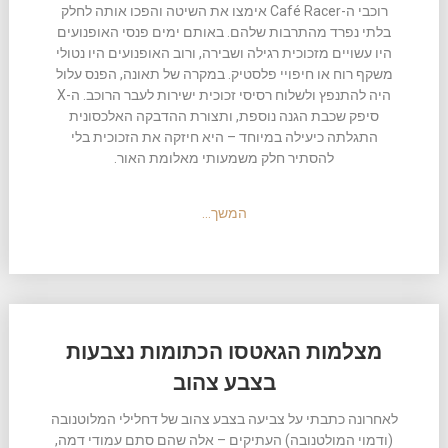
רוכבי ה-Café Racer אימצו את השיטה והפכו אותה לחלק
בלתי נפרד מהתרבות שלהם. באותם ימים פנסי האופנועים
היו עשויים מזכוכית רגילה ושבירה, ורוב האופנועים היו נטולי
משקף רוח או חיפויי פלסטיק. במקרה של תאונה, הפנס עלול
היה להתנפץ ולשלוח רסיסי זכוכית ישירות לעבר הרוכב. ה-X
סיפק שכבת הגנה נוספת, ותצורת ההדבקה האלכסונית
התגלתה כיעילה במיוחד – היא חיזקה את הזכוכית בלי
להסתיר חלק משמעותי מאלומת האור.
המשך…
מצלמות הגאטסו הכתומות נצבעות
בצבע צהוב
לאחרונה כתבתי על צביעה בצבע צהוב של דחלילי המלוטנובה
(ודמוי המולטנובה) העתיקים – אלה שהם סתם עמודי דמה,