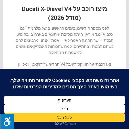
מיצו רוכב על Ducati X-Diavel V4
(מודל 2026)
לפני מספר חודשים, בימים הראשונים של מלחמת "עם
כלביא" נגד איראן, היתה מסיבת עיתונאים בארה"ב ובה פיט
הגסת' – שר ההגנה האמריקאי – אמר: "אנחנו מרביצים להם
כשהם למטה", בהתייחסו למה שהכוחות האמריקאים עושים
למשמרות המהפכה.
ואז רכבתי על האיקס דיאבל V4 החדש של דוקאטי. ומכיוון
שעשיתי את זה בעיצומה של המלחמה, בין אזעקה לטיל, ישר
נזכרתי במשפט הזה.
ומכיוון שאנחנו רוצים להגיע ישר לשורה התחתונה, הנה היא:
אל תתבלבלו במראה. האיקס דיאבל V4 החדש של דוקאטי
יפרק לכולם את התחת. ולא רק זה, אלא הוא פשוט ימשיך
וימשיך וימשיך להרביץ להם כשהם למטה.
נרגעתם? יופי. עכשיו תקראו.