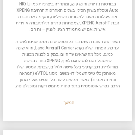
בבורסות ניו יורק והונג קונג, ומתחרה ביצרניות כמו NIO, Li
Auto וטסלה בשוק הסיני. בשנים האחרונות הרחיבה XPENG
את פעילותה מעבר למכוניות חשמליות, והקימה את חברת
הבת XPENG AeroHT, שמפתחת פתרונות לתחבורה אווירית
אישית. אם יש מתמודד רציני לעניין – זה הם.
השני הוא העובדה שמדובר בקונספט שונה ממה שניסו לעשות
עד כה. הפתרון שלה נקרא Land Aircraft Carrier, והוא שונה
כמעט מכל מה שראינו עד היום. במקום לבנות מכונית
שמסוגלת גם לנסוע וגם לעוף, XPENG בחרה בגישה
מודולרית: רכב קרקעי בעל שישה גלגלים, שבתא המטען שלו
מאוחסן כלי טיס חשמלי דו-מושבי מסוג eVTOL (המראה
ונחיתה אנכית). כאשר מגיעים ליעד, כלי הטיס נשלף מתוך
הרכב, נפרש אוטומטית בתוך פחות מחמש דקות ומוכן לטיסה.
המשך…