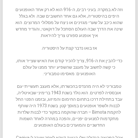
וזה לא במקרה. בעיני רבים, ה-916 הוא לא רק אחד האופנועים
היפים בהיסטוריה, אלא גם אחד החשובים שבה. ולא בגלל
שהוא כיכב על שערי מגזינים או ניצח על מסלולי המרוצים. הוא
שינה את הדרך שבה העולם הסתכל על דוקאטי, והגדיר מחדש
איך אופנוע ספורט צריך להיראות.
אז בואו נדבר קצת על היסטוריה.
כדי להבין את ה-916, צריך להכיר קודם את האיש שצייר אותו,
כי קשה לחשוב על מעצב שהשפיע יותר ממנו על עולם
האופנועים: מאסימו טמבוריני.
טמבוריני לא היה מהנדס בהכשרתו, אלא מעצב תעשייתי עם
אובססיה לפרטים. הוא נולד בשנת 1943 ברימיני שבאיטליה,
עבד בתחילת דרכו בתחום החימום והמיזוג, ובזמנו הפנוי החל
לבנות ולשפר אופנועים במוסך קטן. בשנת 1973 היה שותף
להקמת Bimota – חברה שהוקמה במקור כדי לבנות שלדות
מתקדמות למנועים יפניים, והפכה במהרה לאחד השמות
החדשניים והמוערכים בעולם האופנועים.
אבל הפריצה הגדולה שלו הגיעה דווקא לאחר שעבר ל-Cagiva,