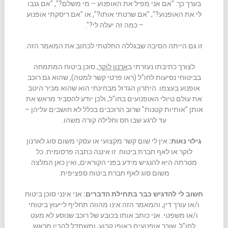
בערך כך: "אם אני מפיל את האופנוע – מי משלם?", "אם גנבו
לי את האופנוע?", "אם שרטתי אותו?", או "אם ריסקתי אופנוע
– כמה זה יעלה לי?".
זו גם הייתה הסיבה שבגללה החלטתי לכתוב את המאמר הזה.
לצורך כתיבתו נעזרתי ב
ארנון לוקר,
סוכן ביטוח המתמחה
בביטוחי נסיעות לחו"ל (ראו פרטי קשר למטה), שהוא גם רוכב
אופנוע בעצמו. היתרון הגדול מבחינתי הוא שהוא מכיר היטב
את עולם טיולי האופנועים בחו"ל, ולכן יודע להסביר מראש את
אותן "אותיות קטנות" שרוב הרוכבים בכלל לא חושבים עליהן –
עד לרגע שבו חס וחלילה קורה משהו.
גילוי נאות:
אין לי שום קשר מקצועי או עסקי משום סוג לארנון
לוקר או לאף חברת ביטוח. זו איננה כתבה פרסומית. כל
מטרתה היא להנגיש מידע בפני הקוראים, ואין כאן המלצה
משום סוג לאף חברת ביטוח ספציפית.
חשוב לי להדגיש כבר בתחילת הדברים:
אני אינני סוכן ביטוח
ו/או עורך דין, והמאמר הזה אינו מהווה תחליף לייעוץ ביטוחי
ו/או משפטי. אני כותב אותו בכובע של רוכב שנוסע לא מעט
לחו"ל, שוכר אופנועים באופן קבוע, ומשתדל להבין מראש