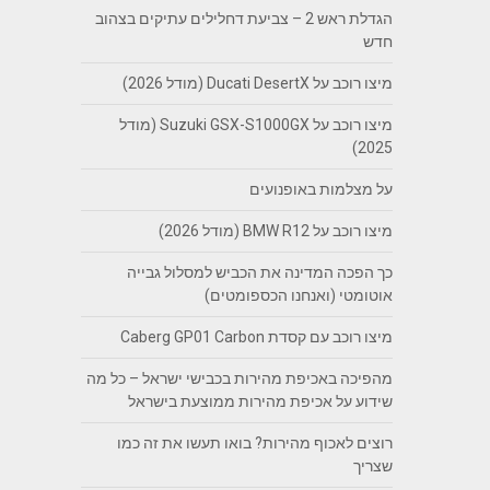
הגדלת ראש 2 – צביעת דחלילים עתיקים בצהוב
חדש
מיצו רוכב על Ducati DesertX (מודל 2026)
מיצו רוכב על Suzuki GSX-S1000GX (מודל
2025)
על מצלמות באופנועים
מיצו רוכב על BMW R12 (מודל 2026)
כך הפכה המדינה את הכביש למסלול גבייה
אוטומטי (ואנחנו הכספומטים)
מיצו רוכב עם קסדת Caberg GP01 Carbon
מהפיכה באכיפת מהירות בכבישי ישראל – כל מה
שידוע על אכיפת מהירות ממוצעת בישראל
רוצים לאכוף מהירות? בואו תעשו את זה כמו
שצריך