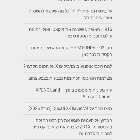
על ביטוח נסיעות לחו"ל וכל מה שקשור להשכרת
אופנועים בחו"ל
916 – האופנוע ששינה את דוקאטי ואולי גם את
עולם אופנועי הספורט כולו
תקן FIM FRHPhe-02 – הדור הבא של בטיחות
הקסדות כבר כאן
למה רוכבי אופנועים מדביקים X על הפנס הקדמי?
מצלמות הגאטסו הכתומות נצבעות בצבע צהוב
עוד מכונית מעופפת, בערך – XPENG Land
Aircraft Carrier
מיצו רוכב על Ducati X-Diavel V4 (מודל 2026)
המרוץ אל העננים פוגש את הקורבט החזקה
בהיסטוריה: ZR1X שוברת את שיא פייקס פיק
למכוניות סדרתיות