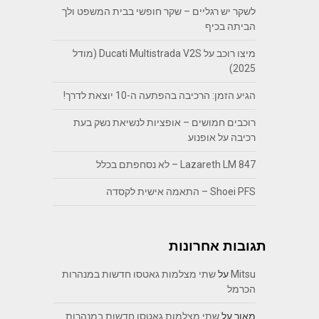
לשקר יש רגליים – שקר חופשי בבית המשפט ולך
הביתה בכיף
מיצו רוכב על Ducati Multistrada V2S (מודל
2025)
הגיע הזמן: הרכיבה בהפתעה ה-10 יוצאת לדרך!
רוכבים חמושים – אופציות לנשיאת נשק בעת
רכיבה על אופנוע
Lazareth LM 847 – לא נסחפתם בכלל
Shoei PFS – התאמה אישית לקסדה
תגובות אחרונות
Mitsu
על
שתי מצלמות גאטסו חדשות במנהרות
הכרמל
מאור
על
שתי מצלמות גאטסו חדשות במנהרות