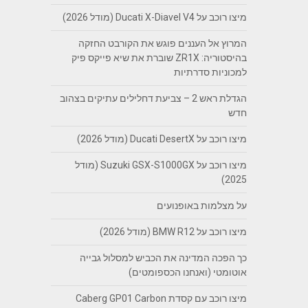
מיצו רוכב על Ducati X-Diavel V4 (מודל 2026)
המרוץ אל העננים פוגש את הקורבט החזקה
בהיסטוריה: ZR1X שוברת את שיא פייקס פיק
למכוניות סדרתיות
הגדלת ראש 2 – צביעת דחלילים עתיקים בצהוב
חדש
מיצו רוכב על Ducati DesertX (מודל 2026)
מיצו רוכב על Suzuki GSX-S1000GX (מודל
2025)
על מצלמות באופנועים
מיצו רוכב על BMW R12 (מודל 2026)
כך הפכה המדינה את הכביש למסלול גבייה
אוטומטי (ואנחנו הכספומטים)
מיצו רוכב עם קסדת Caberg GP01 Carbon