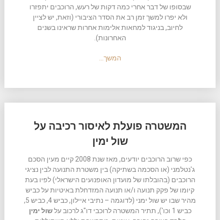
שבסופו של דבר אחרי כמה דקות של רעש, הרוכבים יתפזרו
ולא יפרו למשך זמן רב את הסדר הציבורי (וזאת, יש לציין
לחיוב, בניגוד למחאות אלימות אחרות שראינו בשנים
האחרונות).
המשך…
המשטרה פועלת לאיסור רכיבה על
שול ימין
כפי שרוב הרוכבים יודעים, מאז שנת 2008 קיים מעין הסכם
ג'נטלמני (או הסכמה בשתיקה) בין משטרת התנועה לבין נציגי
הרוכבים (בהובלתו של מועדון האופנועים הישראלי) לפיו בעת
קיומו של פקק תנועה ו/או תנועה המזדחלת באיטיות על כביש
מהיר שבו יש שול ימני (לדוגמה – נתיבי איילון, כביש 4, כביש 5,
כביש 1 וכו'), תתיר המשטרה לרוכבי דו"ג לרכוב על
שול ימין