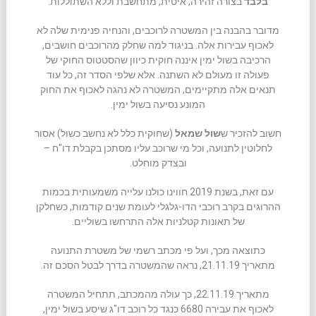
בלבד
בצורה זהירה, איטית, מתחשבת וללא השתוללות.
מדובר בהבנה בין המשטרה לרוכבים, והנחיה פנימית שלה לא
לאכוף עבירות אלה. בניגוד למה שחלק מהרוכבים חושבים,
הרכיבה בשול ימין איננה חוקית כיוון שהסטטוס החוקי של
פעולה זו מעולם לא השתנה. אלא שלפי הסדר זה, כל עוד
תנאים אלה מתקיימים, המשטרה לא נהגה לאכוף את החוק
המונע נסיעה בשול ימין.
חשוב להזכיר ש
שול שמאל
(שחוקית כלל לא נחשב כשול) אסור
לחלוטין לתנועה, וכל מי שרוכב עליו מסתכן בקבלת דו"ח –
ובצדק מוחלט.
עם זאת, בשנת 2019 חווינו כולנו עלייה משמעותית בכמות
ההרוגים בקרב רוכבי הדו-גלגלי לעומת שנים קודמות, כשחלקן
של תאונות קטלניות אלה התרחשו בשוליים.
כתוצאה מכך, ועל פי מכתב רשמי של משטרת התנועה
מתאריך 21.11.19, נראה שהמשטרה בדרך לבטל הסכם זה.
מתאריך 22.11.19, כך עולה מהמכתב, תתחיל המשטרה
לאכוף את עבירה 6680 כנגד כל רוכב דו"ג שיסע בשול ימין,