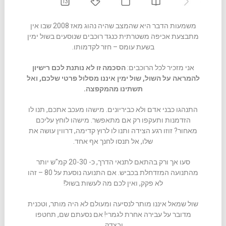
משמעות הדבר היא שהמצב שהיה נהוג מאז 2008 שבו אין
מתבצעת אכיפה משטרתית כנגד רוכבים שנוסעים בשול ימין
בשעת עומס – חזר לקדמותו.
אני מזכיר לכל הרוכבים:
הסכמה זו לא נותנת לכם רישיון
להמראה על השול, שול ימין איננו מסלול פרטי שלכם, ואל
תשתינו מהמקפצה.
התנהגו כבני אדם ולא כביריונים. מישהו מעכב אתכם, תנו לו
הזדמנות ותעקפו רק אם מתאפשר. מישהו לוחץ עליכם
מאחור? זוזו רגע הצידה ותנו לו לרוץ קדימה, דרווין עושה את
שלו, אל תנסו לחנך אף אחד.
סעו אך ורק בהתאם לתנאי הדרך, כ- 20-30 קמ"ש יותר
מהתנועה המזדחלת בכביש. אם התנועה נוסעת על 80 – זהו
לא פקק, ואין לכם מה לעשות בשול!
שול שמאל איננו מותר לנסיעה ומעולם לא היה מותר, וטכנית
מדובר על עבירה אחרת לגמרי! אם נסעתם שם, תחטפו
ובצדק.