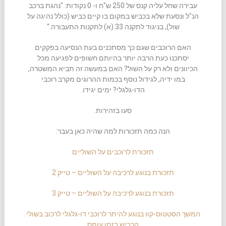
עבירה שחל עליה קנס של 250 ש"ח ו- 0 נקודות: "נהגת ברכב
הנ"ל ונסעת שלא בכביש במקום בו קיים כביש (כולל נהיגה על
שול), בניגוד לתקנה 33 (א) לתקנות התעבורה."
האם הרוכבים שגם כך מסתכנים בעת הנסיעה בפקקים
יסתכנו כעת הרבה יותר בהיותם חשופים לפגיעה מכל
הכיוונים ולא רק על השול? האם במעשה זה תביא המשטרה,
במו ידיה, לגידול נוסף בכמות ההרוגים מקרב רוכבי
הדו-גלגלי? ימים יגידו.
סעו בזהירות.
הנה כמה תזכורות למה שהיה כאן בעבר:
תזכורת לרוכבים על השוליים
תזכורת בנוגע לרכיבה על השוליים – טייק 2
תזכורת בנוגע לרכיבה על השוליים – טייק 3
המשך הסטטוס-קוו בנוגע להיתר לרוכבי דו-גלגלי לרכוב בשולי
הכביש בזמן עומס