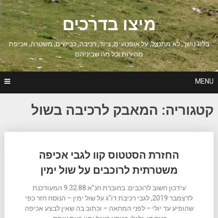
Ski
t
מיצו בדרכים
conten
בלוג נושך, לא מתנצל, על אופנועים, ציוד, רכיבה, כבישים, משטרה, אכיפת
מהירות וכל מה שביניהם
MENU
קטגוריה:
המאבק לרכיבה בשול
Posts
החזרת הסטטוס קוו לגבי אכיפה
navigation
משטרתית לרוכבים על שול ימין
עידכון חשוב לרוכבים: בחוברת חנ"א 9.32.88 המעודכנת
לדצמבר 2019, לגבי רכיבת דו"ג על שול ימין – הנוסח חזר כפי
שהופיע עד יולי – לפני המחאה – וכתוב בה שאין לבצע אכיפה