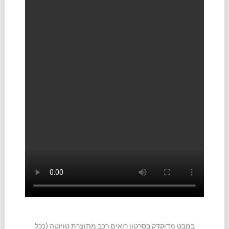
במבט מדוקדק בסרטון רואים רכב מתוצרת טויוטה (ככל