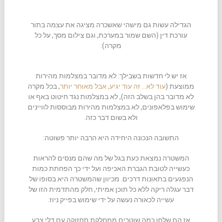
הגדילה עשות גם מישהי שאשכרה מציגה את עצמה בתור
עורכת דין (השם שמור במערכת, וגם צילום מסך, על כל
מקרה):
אז יש לי חדשות בשבילך: לא מדובר במצלמות מהירות
ממוצעת (
עוד לא… זה עוד יגיע, אבל מאוחר יותר
, בכל מקרה
לא מדובר בהן בשלב הזה), לא במצלמות נגד חיטוט באף או
שימוש בפלאפונים, לא במצלמות מהירות מבוססות לוויינים
ולא בשום דבר כזה.
התשובה הנכונה היחידה היא הרבה יותר פשוטה:
המשטרה נמצאת כעת בגל של מה שהם מנסים להראות
כעשייה לטובת הגברת האכיפה ועל ידי כך הפחתת כמות
הנפגעים בתאונות דרכים. מכיוון שהמשטרה היא בסופו של
דבר עגלה ריקה ללא כל תוכן אמיתי, חלק מהתדמית הזו של
עשייה לכאורה נעשה על ידי שימוש בפייק ניוז.
אז הם שלחו כמה שוטרים ממחלקת תחזוקה עם דלי צבע