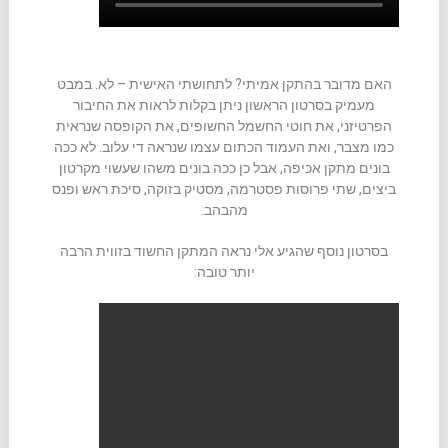
האם מדובר בהתקן אמיתי? לתחושתי האישית – לא. במבט
מעמיק בסרטון הראשון ניתן בקלות לראות את החיבור
הפרטיזני, את חוטי החשמל החשופים, את הקופסה שנראית
כמו מצבר, ואת העמוד הכתום עצמו שנראה די עלוב. לא ככה
בונים מתקן אכיפה, אבל כן ככה בונים משהו שעשוי מקרטון
ביצים, שתי פרוסות פסטרמה, מסטיק בזוקה, סיכת ראש ופנס
מהבהב.
בסרטון נוסף שהגיע אלי נראה המתקן החשוד בזווית הרבה
יותר טובה: