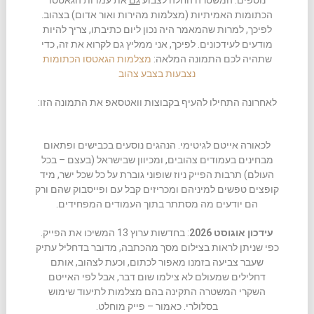
נוספים. המשטרה החלה לצבוע
גם
את עמדות הגאטסו
הכתומות האמיתיות (מצלמות מהירות ואור אדום) בצהוב.
לפיכך, למרות שהמאמר היה נכון ליום כתיבתו, צריך להיות
מודעים לעידכונים. לפיכך, אני ממליץ גם לקרוא את זה, כדי
שתהיה לכם התמונה המלאה:
מצלמות הגאטסו הכתומות
נצבעות בצבע צהוב
לאחרונה התחילו להעיף בקבוצות וואטסאפ את התמונה הזו:
לכאורה אייטם לגיטימי. הנהגים נוסעים בכבישים ופתאום
מבחינים בעמודים צהובים, ומכיוון שבישראל (בעצם – בכל
העולם) תרבות הפייק ניוז שופוני גוברת על כל שכל ישר, מיד
קופצים טפשים למיניהם ומכריזים קבל עם ופייסבוק שהם ורק
הם יודעים מה מסתתר בתוך העמודים המפחידים.
עידכון אוגוסט 2026
: בחדשות ערוץ 13 המשיכו את הפייק.
כפי שניתן לראות בצילום מסך מהכתבה, מדובר בדחליל עתיק
שעבר צביעה בזמנו מאפור לכתום, וכעת לצהוב, אותם
דחלילים שמעולם לא צילמו שום דבר, אבל לפי האייטם
השקרי המשטרה התקינה בהם מצלמות לתיעוד שימוש
בסלולרי. כאמור – פייק מוחלט.