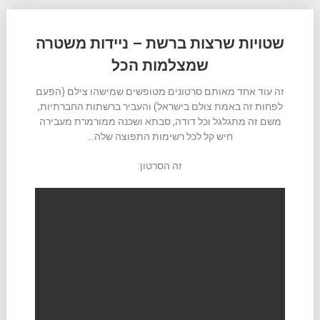
שטויות שרצות ברשת – ניידות משטרה
שמצלמות הכל
זה עוד אחד מאותם סרטונים מטופשים שמישהו צילם (הפעם
לפחות זה באמת צולם בישראל) והעביר ברשתות החברתיות,
משם זה מתגלגל וכל דודה, סבתא ושכנה ממורמרת מעבירה
חיש קל לכל רשימות התפוצה שלה…
זה הסרטון: