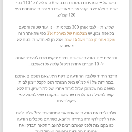
בישראל – המהירות המותרת בכביש 6 היא לא "רק" 110 כפי
שכתוב אלא יש בו קטע ארוך מאוד שבו המהירות המותרת היא
120 קמ"ש.
שלישית – לגבי אותן 300 מצלמות – נו, עוד שטות והפעם
בלאפה. נכון, יש
מצלמות של מערכת א'3
כפי שהאתר הזה
עוקב אחריהן כבר מעל 15 שנה
, אבל הן לא חדשות ובטח לא
מהשבוע…
ורביעית – נו, הודעת שרשרת. תיכף יבקשו מכם להעביר אותה
ל- 10 חברים אחרת תיפול קללה על ראשכם…
הדבר היחיד שלגביו ההודעה צודקת היא שאם תופסים אתכם
במהירות של 41 קמ"ש מעל המותר תזכו לקבל זימון לבית
משפט מה שכמובן עלול לגרור אחריו שלילת רישיון, וזה ללא
קשר לפסילה מנהלתית שהשוטר במקום רשאי לפסול לפי
שיקול דעתו.
שלחו לכם את הודעת הוואטסאפ המטופשת הזו? שלחו להם
את הלינק לדף הזה בחזרה. ולהבא, כשאתם מקבלים הודעה
כזו בקבוצות ולפני שאתם רצים להעביר הלאה תבדקו את
אמיתות ההודעה ותפעילו שיקול דעת.