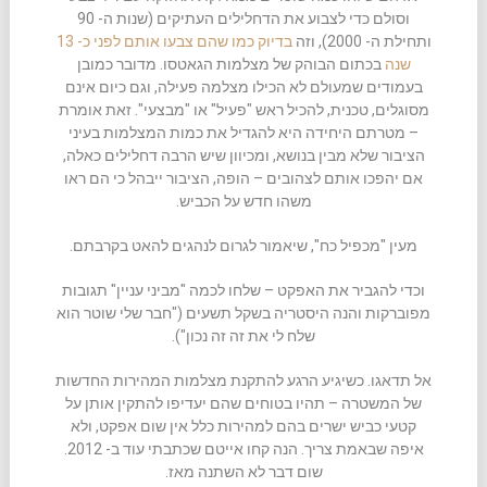
וסולם כדי לצבוע את הדחלילים העתיקים (שנות ה- 90
ותחילת ה- 2000), וזה
בדיוק כמו שהם צבעו אותם לפני כ- 13
שנה
בכתום הבוהק של מצלמות הגאטסו. מדובר כמובן
בעמודים שמעולם לא הכילו מצלמה פעילה, וגם כיום אינם
מסוגלים, טכנית, להכיל ראש "פעיל" או "מבצעי". זאת אומרת
– מטרתם היחידה היא להגדיל את כמות המצלמות בעיני
הציבור שלא מבין בנושא, ומכיוון שיש הרבה דחלילים כאלה,
אם יהפכו אותם לצהובים – הופה, הציבור ייבהל כי הם ראו
משהו חדש על הכביש.
מעין "מכפיל כח", שיאמור לגרום לנהגים להאט בקרבתם.
וכדי להגביר את האפקט – שלחו לכמה "מביני עניין" תגובות
מפוברקות והנה היסטריה בשקל תשעים ("חבר שלי שוטר הוא
שלח לי את זה זה נכון").
אל תדאגו. כשיגיע הרגע להתקנת מצלמות המהירות החדשות
של המשטרה – תהיו בטוחים שהם יעדיפו להתקין אותן על
קטעי כביש ישרים בהם למהירות כלל אין שום אפקט, ולא
איפה שבאמת צריך. הנה קחו אייטם שכתבתי עוד ב- 2012.
שום דבר לא השתנה מאז.