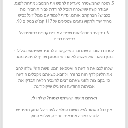
5. תזכרו שהמשטרה מעדיפה לחפש את המטבע מתחת לפנס.
עבודה קשה שאשכרה תוביל להורדת עבירות הביריונות
בכביש? הצחקתם אותם. עדיף לעמוד עם ממל"ז על כביש
מהיר ישר ולתקוע נהגים שנוסעים על 117 קמ"ש במקום 90.
6. ניתן עד היום לראות שרידי עמודים קטנים כתומים על
כבישים רבים.
למרות העובדה שמדובר בפייק, שווה להזכיר ששימוש בסלולרי
בזמן נהיגה הוא מעשה לא אחראי ומסוכן ועדיף להימנע ממנו.
שלחו לכם את הודעת הוואטסאפ המטופשת הזו? שלחו להם
את הלינק לדף הזה בחזרה. ולהבא, כשאתם מקבלים הודעה
כזו בקבוצות ולפני שאתם רצים להעביר הלאה תבדקו את
אמיתות ההודעה ותפעילו שיקול דעת.
ראיתם מישהו ששיתף שטות? שלחו לי.
אין בכל האמור לעיל משום המלצה לעבור על החוק תמיד יש
לנסוע בצורה אחראית וזהירה, ועל פי החוק.