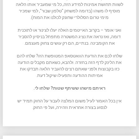
לשוות תחושת אמינות למידע הזה, כל מי שמעביר אותו הלאה
מוסיף לו משהו (בדומה למשחק "טלפון שבור", למי שמכיר
מימי טרום הסלולרי שחונק לכולנו את המוח).
ואני אומר – בקרוב האייטמים האלה יעלו לצינור או לתוכנית
דומה, ואז נראה את נציג המשטרה מתפתל בניסיון להסביר
את הקומבינה. בנתיים, הם רק עושים צחוק מעצמם.
שלחו לכם את הודעת הוואטסאפ המטופשת הזו? שלחו להם
את הלינק לדף הזה בחזרה. ולהבא, כשאתם מקבלים הודעה
כזו בקבוצות ולפני שאתם רצים להעביר הלאה תבדקו את
אמיתות ההודעה ותפעילו שיקול דעת.
ראיתם מישהו ששיתף שטות? שלחו לי.
אין בכל האמור לעיל משום המלצה לעבור על החוק תמיד יש
לנסוע בצורה אחראית וזהירה, ועל פי החוק.