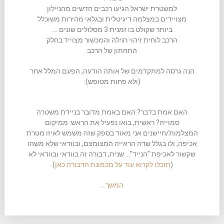
למשטרת ישראל הגיעו רכבים חדשים מהניילון
מצויידים במצלמה דיגיטלית ובגלאי מהירות משוכלל
ביותר שקולט בו זמנית 3 מסלולים שונים ….
הרכב לוחית זיהוי רגילה והמכשור מצוייד בחלק
התחתון של הרכב
הנה גרסה למתקדמים של אותה הודעה, הפעם המלל אחר
(ולא פחות מטופש):
האם אמת בדבר? האם באמת מדובר בניידת משטרה
סמוייה? ראשית, בואו נפעיל את הראש: ממיקום
המצלמות/חיישנים אני מאוד בספק שזה משמש לאיזו מטרת
אכיפה, ולו בגלל שדה הראייה המצומצם, ובוודאי שלא משהו
שקשור לאכיפת "הנייד"… שנית, דבורה זה בוודאי ובוודאי לא
(
תוכלו לקרוא עוד על מכמונת הדבורה כאן
).
המשך…