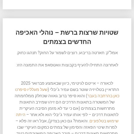
שטויות שרצות ברשת – נוהלי האכיפה
החדשים בצמתים
אמל"ק: חארטה בריבוע. רוצים לשמור על החוק? תנהגו כחוק.
לאחרונה התחילו להעיף בקבוצות וואטסאפ את התמונה הזו:
לכאורה – אייטם לגיטימי, כיוון שבאמצע פברואר 2025
התראיין בטלויזיה שוטר בשם עמיר ג'יבלי (
שעל מעלליו סיפרנו
כאן בהרחבה בעבר
) והוא סיפר ברוב גאווה שכחלק ממלחמתה
של המשטרה בתאונות הדרכים הם זיהו שמירב התאונות
מתרחשות בצמתים (אם כי עד לא מזמן הסיבה העיקרית
לתאונות דרכים – לפי אותו עמיר ג'יבלי הוא ולא אחר –
היתה
שימוש בטלפונים
. והאמת? גם כאן בצדק), אבל ראו זה פלא –
למרות שינוי הפאזה והסימון של צמתים כמקום העיקרי שבו
מתרחשות תאונות דרכים – מירב האכיפה המשטרתית כנגד