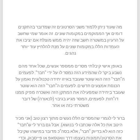
מה שעוד ניתן ללמוד משני הסרטונים זה שמדובר בהתקנים
דומים אך הממוקמים במקומות שונים. זה אומר שמי שחשב
על הרעיון במשטרה חשב שזה יהיה ממש מוצלח אם יציבו את
העמדות הללו במקומות שונים על מנת להלחיץ עוד יותר
נהגים.
באופן אישי קיבלתי מסרים ממספר אנשים, שכל אחד מהם
נשבע ביקר לו שהמידע הזה נמסר לו על ידי "חבר". לפעמים
ה"חבר" הזה הוא שוטר שעובד באיזו יחידה טכנולוגית ואמון על
הכנסת אמצעים חדשים. לפעמים ה"חבר" הזה הוא שוטר
שעובד ביחידה שמפעילה את המתקן הזה ואשכרה מפיק ממנו
דו"חות. לפעמים, המסר מגיע בגיבוי (לכאורה) של דובר
משטרתי כזה או אחר.
ברור לי לגמרי שהמסרים הללו נעשים מתוך רצון טוב (אני מכיר
היטב את כל אלה שכתבו לי בנושא). אבל גם ברור לי ש"חבר"
כזה הוא לא בדיוק "חבר", אלא בסה"כ מדובר במישהו שקיבל
את הסרטון/תמונות בעצמו דרך וואטסאפ או פייסבוק, וכדי