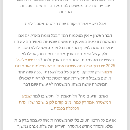
עברייני הדרכים ממשיכה להתמקד ב… תופים… עבירות
מהירות.
אבל רגע – אמרתי קודם שזה חירטוט. אסביר למה:
דבר ראשון –
אין מצלמות רמזור בכל צומת בארץ. גם אם
המשטרה ונציגיה באולפן היו עושים שמיניות באוויר הם לא היו
יכולים באמת לאכוף מהירות בכל צומת, ואפילו לא בשבריר
חלקיק של הצמתים בארץ. אתם יודעים מה, אפילו לא
בעשירית מהצמתים המסוכנים בארץ. ולמה? כי
בישראל של
2025 יש בסך הכל כמה עשרות עמדות של מצלמות אור אדום
ורמזור
ורק חלק קטן מהן פעיל בכל רגע נתון, ככה שזה יותר
אייטם בשביל התקשורת המחרטטת כדי להראות שכאילו
המשטרה עושה משהו. המשטרה לא עושה שום דבר.
ואתם יודעים מה? אל תאמינו לי. תקשיבו למה
שנציג
המשטרה אמר רק כמה ימים קודם לכן בישיבה של וועדת
הכלכלה בכנסת
…
אז עם כל הרצון הטוב, בלי שהמשטרה תעשה לעצמה בדק בית
מלא ותסדר מחדש את סדרי העדיפויות שלה, אנחנו נמשיך