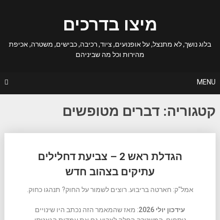
Ski
t
מיצו בדרכים
conten
בלוג נושך, לא מתנצל, על אופנועים, ציוד, רכיבה, כבישים, משטרה, אכיפת
מהירות וכל מה שביניהם
MENU
קטגוריה:
דברים מטופשים
Posts
הגדלת ראש 2 – צביעת דחלילים
navigation
עתיקים בצהוב חדש
אמל"ק: חארטה בריבוע. רוצים לשמור על החוק? תנהגו כחוק.
עידכון יולי 2026
: מאז שהמאמר הזה נכתב היו שינויים