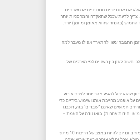
 תוך 0.7 שניות? כנראה שלא, אלא אם אתם יורים תחרותיים או משרתים
, צריך לדעת שככל שהאקדח והמחסניות יותר
 החמוש (בהנחה שהוא מאומן ומיומן) יורד.
– זמן התגובה עשוי להתארך אפילו מעבר למה
לכן חשוב לאזן בין השניים לפי הצרכים של
ן שהוא יכול להגיע מהר יותר לזירת אירוע.
 על אופנוע מחייבת אותנו שימוש בידיים כדי
זרחים חמושים שאינם "עובדים" בזה, רוכבנו
 או יחידות אחרות). בואו נודה על האמת –
אזרח חמוש – בהיותו אזרח ולא שוטר או איש כוחות הבטחון – לא אמור ביום יום להיות במצב של דריכות 10 מתוך
– מילא. אבל זה לא אומר שבעת אירוע אנחנו