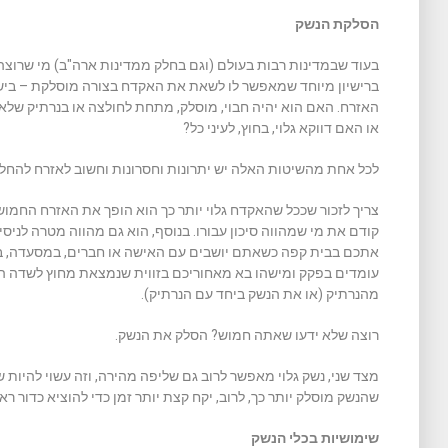
הסלקת הנשק
בעוד שבמדינות רבות בעולם (וגם בחלק ממדינות ארה"ב) מי שרוצה ל
ברישיון מיוחד שמאפשר לו לשאת את האקדח בצורה מוסלקת – ביש
האזרח. האם הוא יהיה חבוי, מוסלק, מתחת לחולצה או בנרתיק שלא נ
או האם דווקא גלוי, בחוץ, לעיני כל?
לכל אחת מהשיטות האלה יש יתרונות וחסרונות וחשוב לאזרח להחליט
צריך לזכור שככל שהאקדח גלוי יותר כך הוא הופך את האזרח החמו
קודם את מי שמהווה סיכון עבורו. בנוסף, הוא גם מהווה מטרה לניס
אתכם בבית קפה כשאתם יושבים עם האישה או חברים, במסעדה, בדר
עומדים בפקק ומישהו בא מאחוריכם בזווית שנמצאת מחוץ לשדה ה
מהנרתיק (או את הנשק ביחד עם הנרתיק).
רוצה שלא ידעו שאתה חמוש? הסלק את הנשק.
מצד שני, נשק גלוי מאפשר לרוב גם שליפה מהירה, וזה עשוי להיות 
שהנשק מוסלק יותר כך, לרוב, יקח קצת יותר זמן כדי להוציא כדור ראש
שימושיות בכלי הנשק