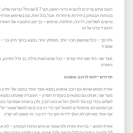
האם אתם צריכים להוציא כדור ראשון
בכוחות הבטחון ביחידות מיוחדות. אבל בכל זאת, גם בשימוש אזרחי
נגישים לשליפה, דריכה, החלפה, שימוש – כך זמן התגובה של האזרח
הרגע דיברנו על זה.
ולהיפך – ככל שהנשק חבוי יותר, מוסלק יותר, נמצא בתוך תיק וכו' 
שסביר.
מצד שני, כפי שציינתי קודם – ככל שהנגישות גדלה, כך גדל הסיכון, ו
האזרח.
תרחיש ייחוס לרוכב אופנוע
אזרח חמוש שהוא גם רוכב אופנוע נמצא מצד אחד במצב של יתרון כיוו
מצד שני, אנחנו גם נמצאים בעמדת חסרון – העובדה שאנחנו נמצאים
לשלוט בכלי (בניגוד להולך רגל או נהג רכב), ולכן בהנחה שמדובר בא
מן הסתם לא מתורגלים לפעול תוך כדי רכיבה (כמו למשל שוטרי יס"מ
אף אחד מאיתנו לא הולך לירות תוך כדי רכיבה. זה פשוט לא יקרה.
10 ולהגיב במיידיות לכל קריאה ולכל אירוע. אם במקרה עברנו שם 