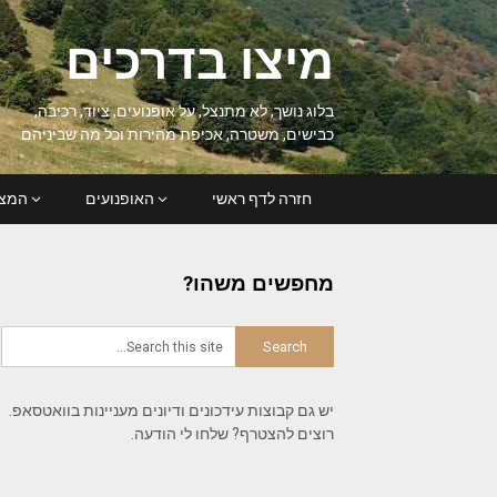
Ski
t
מיצו בדרכים
conten
בלוג נושך, לא מתנצל, על אופנועים, ציוד, רכיבה,
כבישים, משטרה, אכיפת מהירות וכל מה שביניהם
חזרה לדף ראשי
האופנועים
המצל
מחפשים משהו?
יש גם קבוצות עידכונים ודיונים מעניינות בוואטסאפ.
רוצים להצטרף? שלחו לי הודעה.