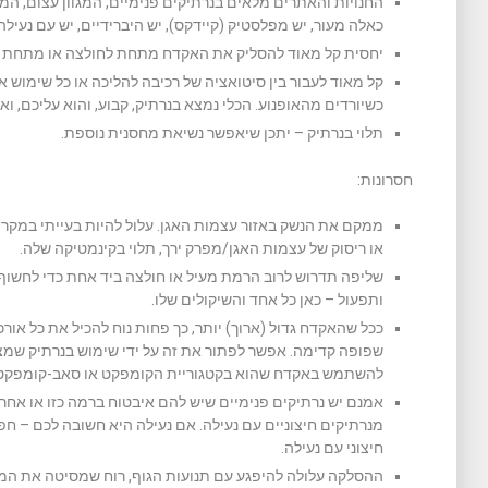
החנויות והאתרים מלאים בנרתיקים פנימיים, המגוון עצום, המח
כאלה מעור, יש מפלסטיק (קיידקס), יש היברידיים, יש עם נעילה 
יחסית קל מאוד להסליק את האקדח מתחת לחולצה או מתחת ל
קל מאוד לעבור בין סיטואציה של רכיבה להליכה או כל שימוש אח
כשיורדים מהאופנוע. הכלי נמצא בנרתיק, קבוע, והוא עליכם, ואי
תלוי בנרתיק – יתכן שיאפשר נשיאת מחסנית נוספת.
חסרונות:
ממקם את הנשק באזור עצמות האגן. עלול להיות בעייתי במקר
או ריסוק של עצמות האגן/מפרק ירך, תלוי בקינמטיקה שלה.
שליפה תדרוש לרוב הרמת מעיל או חולצה ביד אחת כדי לחשוף א
ותפעול – כאן כל אחד והשיקולים שלו.
ככל שהאקדח גדול (ארוך) יותר, כך פחות נוח להכיל את כל או
שפופה קדימה. אפשר לפתור את זה על ידי שימוש בנרתיק שמצי
להשתמש באקדח שהוא בקטגוריית הקומפקט או סאב-קומפקט
אמנם יש נרתיקים פנימיים שיש להם איבטוח ברמה כזו או אחר
מנרתיקים חיצוניים עם נעילה. אם נעילה היא חשובה לכם – חפשו
חיצוני עם נעילה.
ההסלקה עלולה להיפגע עם תנועות הגוף, רוח שמסיטה את המעי