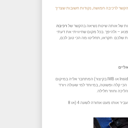
קשר לרכיבה חמושה, נקודות חשובות שצריך
ת של אותה שיטת נשיאה בהקשר של
רכיבה
נוע – ולהיפך. בכל מקום שחיוויתי את דעתי
ת שלכם. תקראו, תחליטו מה הכי טוב לכם,
מדובר בנרתיק פנימי בתוך החגורה (מה שמכונה Inside-the-waistband או IWB בקיצור) המתחבר אליה במיקום
 הכי קלה ופשוטה, במיוחד למי שעולה ויורד
יכה וחוזר חלילה.
אפשר לשאת את הנרתיק הפנימי בשעה 3 (או 9 לשמאליים), וגם להעביר אותו מעט אחורה לשעה 4 (או 8