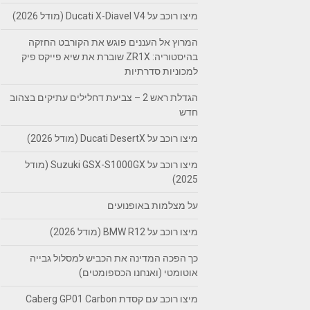
מיצו רוכב על Ducati X-Diavel V4 (מודל 2026)
המרוץ אל העננים פוגש את הקורבט החזקה
בהיסטוריה: ZR1X שוברת את שיא פייקס פיק
למכוניות סדרתיות
הגדלת ראש 2 – צביעת דחלילים עתיקים בצהוב
חדש
מיצו רוכב על Ducati DesertX (מודל 2026)
מיצו רוכב על Suzuki GSX-S1000GX (מודל
2025)
על מצלמות באופנועים
מיצו רוכב על BMW R12 (מודל 2026)
כך הפכה המדינה את הכביש למסלול גבייה
אוטומטי (ואנחנו הכספומטים)
מיצו רוכב עם קסדת Caberg GP01 Carbon