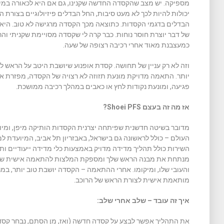
מספיקה. יש מצב שהקסדה החדשה שקנינו, גם אם היא לכאורה במידה
יכולות להיות לכך לא מעט סיבות, החל הבדלים פיזיולוגיים בצורת הג
הבדלים בדגמי הקסדות. כתוצאה מכך הקסדה מרגישה לא טוב. היא ל
של דבר יוצרת חוסר נוחות. כבר קרה לי שקסדה מסויימת שקניתי והר
כמעצבנת מאוד אחרי רכיבה רצופה של שעה.
וזה לא רק עניין של תחושה. קסדת אופנוע שיושבת היטב על הראש לא
יותר. התאמה מדויקת מונעת תזוזה לא רצויה של הקסדה, מפזרת א
פגיעה, ומונעת נקודות לחץ או כאבים במהלך רכיבה ממושכת.
אז מה זה בעצם Shoei PFS?
מדובר בשיטה חדשנית שפיתחה יצרנית הקסדות הותיקה מיפן, ומיוש
השירות כולל תהליך מדידה מדויק באמצעות כלי מדידה ייעודיים 
מנתחת את מבנה הראש שלך ומספקת המלצות להתאמה אישית של הק
והעובי שלו, ומיקומו. אחרי ההתאמה – הקסדה יושבת טוב יותר, במנ
מותאמת אישית לצורת הראש של הרוכב.
איך זה עובד – שלב אחרי שלב: