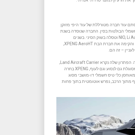
שיאופנג") היא לא סתם עוד חברה מטורללת של עוד היפי מזוקן
חשמלי הבולטות בסין. החברה שנוסדה בשנת
2014 נסחרת בבורסות ניו יורק והונג קונג, ומתחרה ביצרניות כמו NIO, Li Auto וטסלה בשוק הסיני. בשנים
האחרונות הרחיבה XPENG את פעילותה מעבר למכוניות חשמליות, והקימה את חברת הבת XPENG AeroHT,
ניין – זה הם.
השני הוא העובדה שמדובר בקונספט שונה ממה שניסו לעשות עד כה. הפתרון שלה נקרא Land Aircraft Carrier,
והוא שונה כמעט מכל מה שראינו עד היום. במקום לבנות מכונית שמסוגלת גם לנסוע וגם לעוף, XPENG בחרה
אוחסן כלי טיס חשמלי דו-מושבי מסוג
נשלף מתוך הרכב, נפרש אוטומטית בתוך פחות