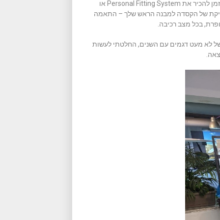
אם עד היום היינו בוחרים קסדה לפי מידת היקף ראש בלבד, הגיע הזמן להכיר את Personal Fitting System או
יח התאמה אישית ומדויקת של הקסדה למבנה הראש שלך – התאמה
 של לא מעט דגמים עם השנים, החלטתי לעשות
צאה.