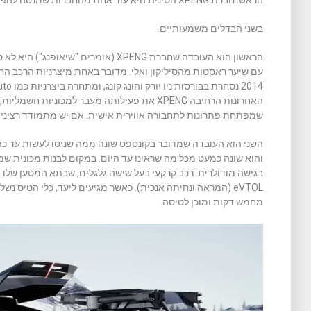
הראש. חברת XPENG הסינית היא עוד אחת מהחברות שמנסה להפוך את הרעיון למוצר סדרתי אמיתי.
בשני הבדלים משמעותיים.
הראשון הוא העובדה שחברת XPENG (אומרים "
עם שיער ראסטות מהסיליקון ואלי. מדובר באחת מיצרניות הרכב ה
שמפתחת פתרונות לתחבורה אווירית אישית. אם יש מתמודד רציני לע
בגישה מודולרית: רכב קרקעי בעל שישה גלגלים, שבתא המטען שלו מ
eVTOL (המראה ונחיתה אנכית). כאשר מגיעים ליעד, כלי הטיס 
מחמש דקות ומוכן לטיסה.