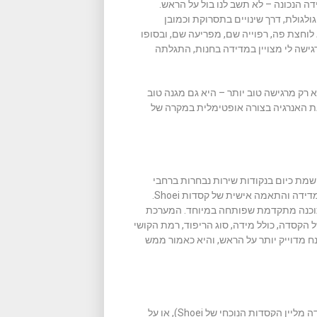
 הנכונה – לא תשב לנו בול על הראש.
ולגולת, דרך שינויים בתסרוקת וכמובן
וחצת פה, רפוייה שם, מפריעה שם, ובסופו
גישה לי מצויין במדידה בחנות, התגלתה
 רק מרגישה טוב יותר – היא גם מגנה טוב
ת האנרגיה בצורה אופטימלית במקרה של
מת כיום בנקודות שירות נבחרות ברחבי
העולם – כולל לראשונה גם בישראל, באבזריון תל אביב, המיועדת למדידה והתאמה אישית של קסדות Shoei.
ותוכנה מתקדמת שפותחה במיוחד. המערכת
סדה, כולל מידה, סוג הריפוד, רמת הקושי
ח מדוייק יותר על הראש, והיא כאמור ממש
את התהליך אפשר לבצע על קסדה חדשה (ואז, מן הסתם, נבחר קסדה מליין הקסדות הנוכחי של Shoei), או על