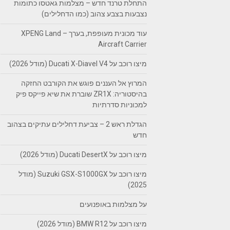
התחלת טרנד חדש – מצלמות גאטסו כתומות
נצבעות בצבע צהוב (כמו הדחלילים)
עוד מכונית מעופפת, בערך – XPENG Land
Aircraft Carrier
מיצו רוכב על Ducati X-Diavel V4 (מודל 2026)
המרוץ אל העננים פוגש את הקורבט החזקה
בהיסטוריה: ZR1X שוברת את שיא פייקס פיק
למכוניות סדרתיות
הגדלת ראש 2 – צביעת דחלילים עתיקים בצהוב
חדש
מיצו רוכב על Ducati DesertX (מודל 2026)
מיצו רוכב על Suzuki GSX-S1000GX (מודל
2025)
על מצלמות באופנועים
מיצו רוכב על BMW R12 (מודל 2026)