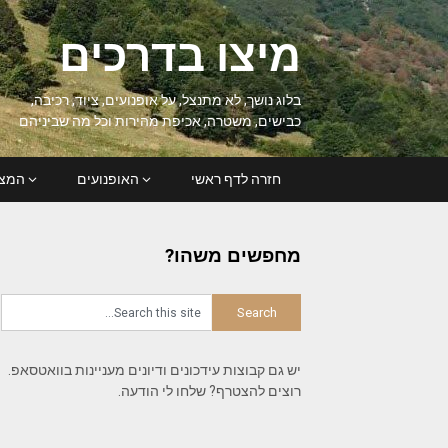
Ski
t
מיצו בדרכים
conten
בלוג נושך, לא מתנצל, על אופנועים, ציוד, רכיבה,
כבישים, משטרה, אכיפת מהירות וכל מה שביניהם
חזרה לדף ראשי
האופנועים
המצל
מחפשים משהו?
יש גם קבוצות עידכונים ודיונים מעניינות בוואטסאפ.
רוצים להצטרף? שלחו לי הודעה.