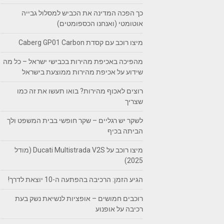
כך הפכה המדינה את הכביש למסלול גבייה
אוטומטי (ואנחנו הכספומטים)
מיצו רוכב עם קסדת Caberg GP01 Carbon
מהפיכה באכיפת מהירות בכבישי ישראל – כל מה
שידוע על אכיפת מהירות ממוצעת בישראל
רוצים לאכוף מהירות? בואו תעשו את זה כמו
שצריך
לשקר יש רגליים – שקר חופשי בבית המשפט ולך
הביתה בכיף
מיצו רוכב על Ducati Multistrada V2S (מודל
2025)
הגיע הזמן: הרכיבה בהפתעה ה-10 יוצאת לדרך!
רוכבים חמושים – אופציות לנשיאת נשק בעת
רכיבה על אופנוע