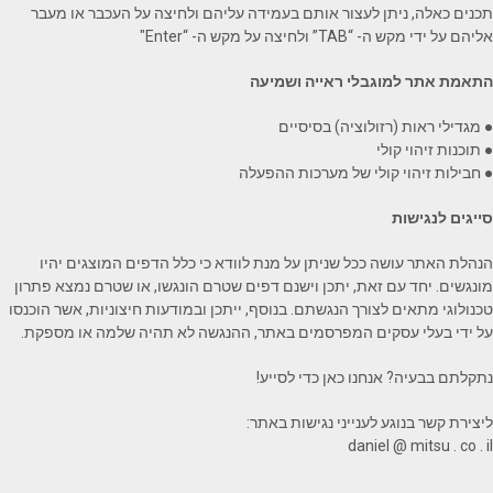
תכנים כאלה, ניתן לעצור אותם בעמידה עליהם ולחיצה על העכבר או מעבר
אליהם על ידי מקש ה- “TAB” ולחיצה על מקש ה- “Enter"
התאמת אתר למוגבלי ראייה ושמיעה
● מגדילי ראות (רזולוציה) בסיסיים
● תוכנות זיהוי קולי
● חבילות זיהוי קולי של מערכות ההפעלה
סייגים לנגישות
הנהלת האתר עושה ככל שניתן על מנת לוודא כי כלל הדפים המוצגים יהיו
מונגשים. יחד עם זאת, יתכן וישנם דפים שטרם הונגשו, או שטרם נמצא פתרון
טכנולוגי מתאים לצורך הנגשתם. בנוסף, ייתכן ובמודעות חיצוניות, אשר הוכנסו
על ידי בעלי עסקים המפרסמים באתר, ההנגשה לא תהיה שלמה או מספקת.
נתקלתם בבעיה? אנחנו כאן כדי לסייע!
ליצירת קשר בנוגע לענייני נגישות באתר:
daniel @ mitsu . co . il