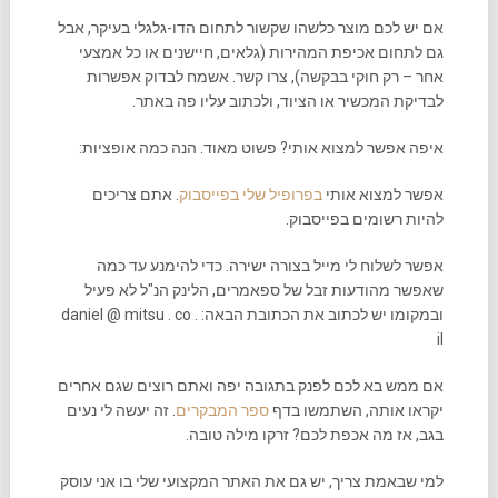
אם יש לכם מוצר כלשהו שקשור לתחום הדו-גלגלי בעיקר, אבל
גם לתחום אכיפת המהירות (גלאים, חיישנים או כל אמצעי
אחר – רק חוקי בבקשה), צרו קשר. אשמח לבדוק אפשרות
לבדיקת המכשיר או הציוד, ולכתוב עליו פה באתר.
איפה אפשר למצוא אותי? פשוט מאוד. הנה כמה אופציות:
אפשר למצוא אותי
בפרופיל שלי בפייסבוק
. אתם צריכים
להיות רשומים בפייסבוק.
אפשר לשלוח לי מייל בצורה ישירה. כדי להימנע עד כמה
שאפשר מהודעות זבל של ספאמרים, הלינק הנ"ל לא פעיל
ובמקומו יש לכתוב את הכתובת הבאה: daniel @ mitsu . co .
il
אם ממש בא לכם לפנק בתגובה יפה ואתם רוצים שגם אחרים
יקראו אותה, השתמשו בדף
ספר המבקרים
. זה יעשה לי נעים
בגב, אז מה אכפת לכם? זרקו מילה טובה.
למי שבאמת צריך, יש גם את האתר המקצועי שלי בו אני עוסק