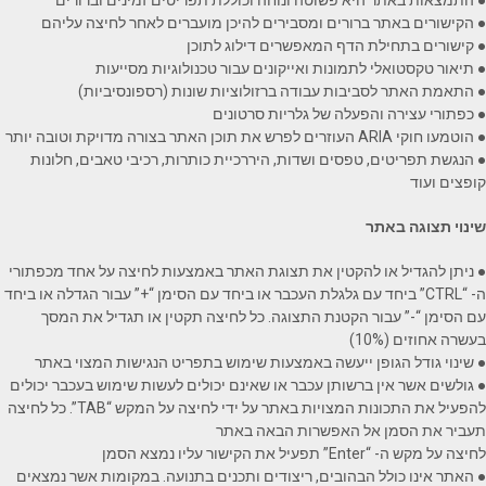
● התמצאות באתר היא פשוטה ונוחה וכוללת תפריטים זמינים וברורים
● הקישורים באתר ברורים ומסבירים להיכן מועברים לאחר לחיצה עליהם
● קישורים בתחילת הדף המאפשרים דילוג לתוכן
● תיאור טקסטואלי לתמונות ואייקונים עבור טכנולוגיות מסייעות
● התאמת האתר לסביבות עבודה ברזולוציות שונות (רספונסיביות)
● כפתורי עצירה והפעלה של גלריות סרטונים
● הוטמעו חוקי ARIA העוזרים לפרש את תוכן האתר בצורה מדויקת וטובה יותר
● הנגשת תפריטים, טפסים ושדות, היררכיית כותרות, רכיבי טאבים, חלונות
קופצים ועוד
שינוי תצוגה באתר
● ניתן להגדיל או להקטין את תצוגת האתר באמצעות לחיצה על אחד מכפתורי
ה- “CTRL” ביחד עם גלגלת העכבר או ביחד עם הסימן “+” עבור הגדלה או ביחד
עם הסימן “-” עבור הקטנת התצוגה. כל לחיצה תקטין או תגדיל את המסך
בעשרה אחוזים (10%)
● שינוי גודל הגופן ייעשה באמצעות שימוש בתפריט הנגישות המצוי באתר
● גולשים אשר אין ברשותן עכבר או שאינם יכולים לעשות שימוש בעכבר יכולים
להפעיל את התכונות המצויות באתר על ידי לחיצה על המקש “TAB”. כל לחיצה
תעביר את הסמן אל האפשרות הבאה באתר
לחיצה על מקש ה- “Enter” תפעיל את הקישור עליו נמצא הסמן
● האתר אינו כולל הבהובים, ריצודים ותכנים בתנועה. במקומות אשר נמצאים