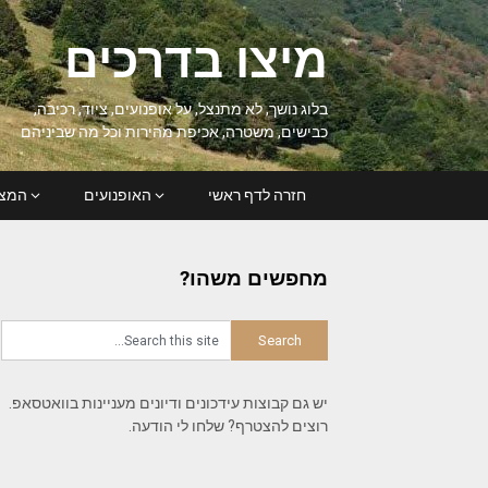
Ski
t
מיצו בדרכים
conten
בלוג נושך, לא מתנצל, על אופנועים, ציוד, רכיבה,
כבישים, משטרה, אכיפת מהירות וכל מה שביניהם
חזרה לדף ראשי
האופנועים
המצל
מחפשים משהו?
יש גם קבוצות עידכונים ודיונים מעניינות בוואטסאפ.
רוצים להצטרף? שלחו לי הודעה.