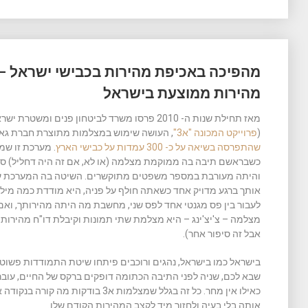
מהפיכה באכיפת מהירות בכבישי ישראל – 
מהירות ממוצעת בישראל
מאז תחילת שנות ה- 2010 פרסו משרד לביטחון פנים
(
פרוייקט המכונה "א3"
, העושה שימוש במצלמות מתוצרת חברת גאטס
שהתפרסה בשיאה על כ- 300 עמדות על כבישי הארץ
. מערכת זו שמ
כשבראשם תיבה בה ממוקמת מצלמה (או לא, אם זה היה דחליל) ספג
אותך ברגע מדויק אחד כשאתה חולף על פניה, היא מודדת כמה מיליש
לעבור בין פס מגנטי אחד לפס שני, מחשבת מה היתה מהירותך, וא
מצלמה – צ'יצ'ינג – היא מצלמת שתי תמונות וקיבלת דו"ח מהירות
אבל זה סיפור אחר).
בישראל כמו בישראל, נהגים ורוכבים פיתחו שיטת התמודדות פשוט
שבא לכם, שניה לפני התיבה הכתומה דופקים ברקס של החיים, עוברי
כאילו אין מחר. כל זה בגלל שמצלמות א3 
אותה בלי בעיה ולחזור מיד לקצב המהירות הקודם שלו.