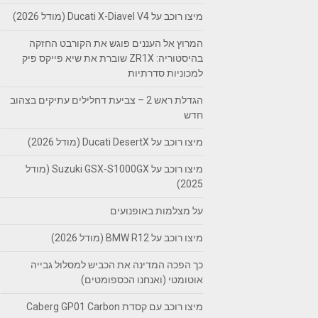
מיצו רוכב על Ducati X-Diavel V4 (מודל 2026)
המרוץ אל העננים פוגש את הקורבט החזקה
בהיסטוריה: ZR1X שוברת את שיא פייקס פיק
למכוניות סדרתיות
הגדלת ראש 2 – צביעת דחלילים עתיקים בצהוב
חדש
מיצו רוכב על Ducati DesertX (מודל 2026)
מיצו רוכב על Suzuki GSX-S1000GX (מודל
2025)
על מצלמות באופנועים
מיצו רוכב על BMW R12 (מודל 2026)
כך הפכה המדינה את הכביש למסלול גבייה
אוטומטי (ואנחנו הכספומטים)
מיצו רוכב עם קסדת Caberg GP01 Carbon