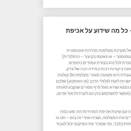
כל מה שידוע על אכיפת
 ומשטרת ישראל מערכת מצלמות מהירות אוטומטית
ומטר – או גאטסו בקיצור – ההולנדית)
וכרת לכל נהג בצורת עמודים כתומים
ה ביקורות רבות במידה רבה של צדק,
והיתה מעורבת במספר משפטים מתוקשרים. השיטה בה המערכת עובדת היא פשוטה מאוד: מצלמת א3 קולטת
ניות לוקח לגלגלי הרכב (או האופנוע) שלכם
ם נמצא שהיא מעל לרף מסויים שנקבע לאותה
 (אפשר להשתמש בהן גם לעבירות אור אדום,
ה עם שיטת אכיפת המהירות הזו: סעו כמה
ם את המצלמה, ושניה אחרי זה בום – תנו גז
בודקות מה קורה בנקודה אחת בלבד, ומי שמכיר את המיקום יכול לעבור