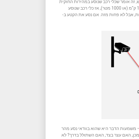
על 90 קמ"ש באותו קטע כביש, זה אומר שכלי רכב שנוסע במהירות החוקית
יעבור לא יותר מ- 25 מטר בשניה. אם בין שתי המצלמות יש, למשל, 1 ק"מ (או 1000 מטר), אז כלי רכב שנוסע
וקית של 90 קמ"ש אמור לעבור את הקטע הזה ב- 40 שניות, אבל לא פחות מזה. אם נסע את הקטע ב-
יחצה את קו הסיום של הקטע בפחות מ- 40 שניות – משמעות הדבר היא שהוא בוודאי נסע מהר
כן, האם עצר בצד, האם השתולל בדרך? לא