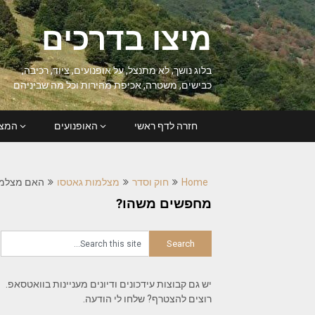
Ski
t
מיצו בדרכים
conten
בלוג נושך, לא מתנצל, על אופנועים, ציוד, רכיבה,
כבישים, משטרה, אכיפת מהירות וכל מה שביניהם
חזרה לדף ראשי
האופנועים
המצל
Home
חוק וסדר
מצלמות גאטסו
האם מצלמת
מחפשים משהו?
יש גם קבוצות עידכונים ודיונים מעניינות בוואטסאפ.
רוצים להצטרף? שלחו לי הודעה.