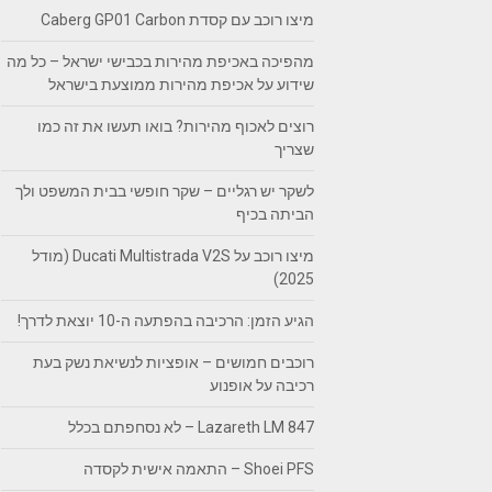
מיצו רוכב עם קסדת Caberg GP01 Carbon
מהפיכה באכיפת מהירות בכבישי ישראל – כל מה
שידוע על אכיפת מהירות ממוצעת בישראל
רוצים לאכוף מהירות? בואו תעשו את זה כמו
שצריך
לשקר יש רגליים – שקר חופשי בבית המשפט ולך
הביתה בכיף
מיצו רוכב על Ducati Multistrada V2S (מודל
2025)
הגיע הזמן: הרכיבה בהפתעה ה-10 יוצאת לדרך!
רוכבים חמושים – אופציות לנשיאת נשק בעת
רכיבה על אופנוע
Lazareth LM 847 – לא נסחפתם בכלל
Shoei PFS – התאמה אישית לקסדה