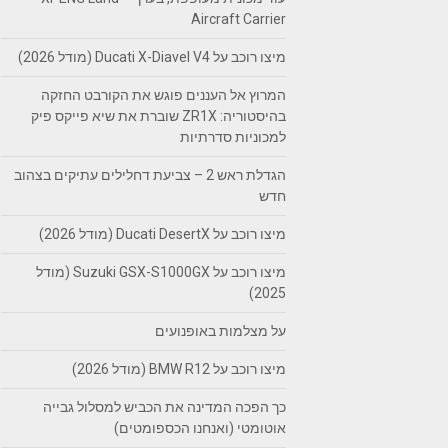
Aircraft Carrier
מיצו רוכב על Ducati X-Diavel V4 (מודל 2026)
המרוץ אל העננים פוגש את הקורבט החזקה
בהיסטוריה: ZR1X שוברת את שיא פייקס פיק
למכוניות סדרתיות
הגדלת ראש 2 – צביעת דחלילים עתיקים בצהוב
חדש
מיצו רוכב על Ducati DesertX (מודל 2026)
מיצו רוכב על Suzuki GSX-S1000GX (מודל
2025)
על מצלמות באופנועים
מיצו רוכב על BMW R12 (מודל 2026)
כך הפכה המדינה את הכביש למסלול גבייה
אוטומטי (ואנחנו הכספומטים)