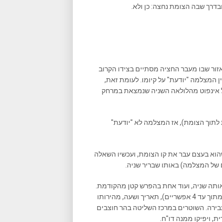
דרך שבה הצומת נחצה: כן ולא.
זור שבו מעבר החציה מסתיים בצידו הקרוב
ין המצלמה "יודעת" על קיומו. לעומת זאת,
ל אינפוט מהלולאה השניה שנמצאת במרחק
 לתוך הצומת), אז המצלמה לא "יודעת"
שהוא בעצם עבר את קו הצומת, ועכשיו השאלה
ם של המצלמה) באותו שבריר שניה.
ותה שניה, ועוד אחת בהפרש קטן מהקודמת.
בתמונה יצויין מספר הרכב, כיוון הנסיעה, מספר הנתיב בו הוא נסע (מתוך עד 4 אפשריים), תאריך ושעה, מהירותו
העבירה. השוטרים במרכז השליטה בהר חוצבים
 ויפיקו ממנה דו"ח.