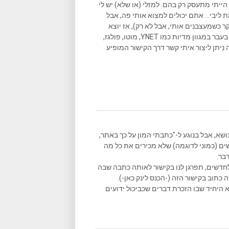
הייתי מתעסק רק בהם. למזלי (או שלא) יש לי
ליבי... אתם יכולים למצוא אותי פה, אבל
ר כשמעצבנים אותי, אבל לא רק), אז יוצא
שאני גם כותב המון במקומות נוספים, וכתבות שאני כתבתי פורסמו בעבר במגוון מדיות כמו YNET, מוטו, פולגז,
 ניתן ליצור איתי קשר דרך הקישור המופיע
שא, אבל בנוגע ל-"כתבתי המון על כך באתר,
נשים (כמוני לדוגמה) שלא מכירים את כל מה
בר.
לחדשים, תפרגן לנו בקישור לאותה כתבה שבה
 כתוב בקישור הזה (-הכנס לינק כאן-).
היחיד שבו הזכרת דברים שכביכול ידועים