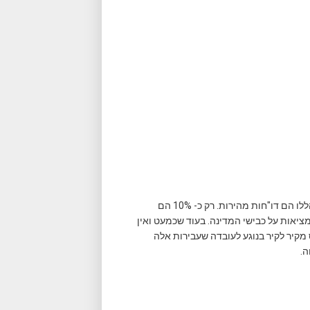
ובם המכריע של הדו"חות המופקים ע"י המצלמות הללו הם דו"חות מהירות. רק כ- 10% הם
יאות על כבישי המדינה. בעוד שכמעט ואין
 מקיר לקיר בנוגע לעובדה שעבירות אלה
ה.