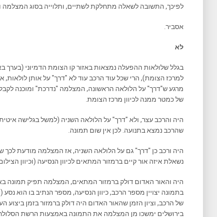
לפיכך, התשובה לשאלה מתחלקת לשתיים, ותלוייה בסוג המצלמה וב
אסביר.
לא
בגלל שלולאות ההפעלה נמצאות באזור קו הצומת הדמיוני (בערך בא
למרכז הצומת), הרי שכל עוד הרכב עוד לא "דרך" על אותן לולאות, א
מרגע ש"דרך" על הלולאה הראשונה, המצלמה "נדרכת" ומוכנה לקב
של כמטר ממנה לכיוון מרכז הצומת.
היה והרכב עצר, ולא "דרך" על הלולאה השניה (למשל בגלישה איטית
שהרכב נמצא בתנועה. לכן אין שום תמונה.
היה ורכב כן "דרך" גם על הלולאה השניה, אז המצלמה מודעת לכך 
נשאלת איזה אור קיים ברמזור המתאים לכיוון הנסיעה (וכיוון הצילו
היה והאור האדום דולק ברמזור המתאים, המצלמה תפיק תמונה בא
של הרכב, וציון הזמן שהאור האדום היה דולק ברמזור בזמן ביצוע 
בירושלים ימשכו מן המצלמה את התמונה באמצעות הרשת הסלולרית,