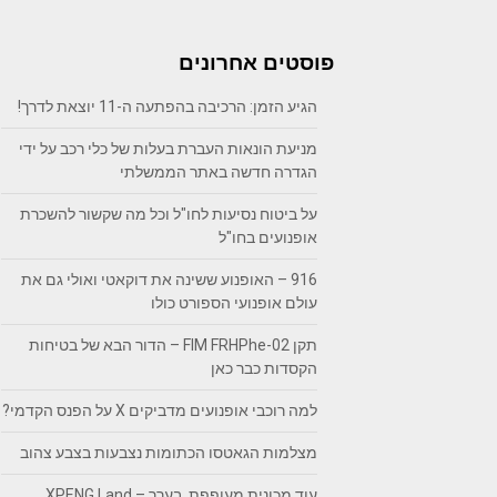
פוסטים אחרונים
הגיע הזמן: הרכיבה בהפתעה ה-11 יוצאת לדרך!
מניעת הונאות העברת בעלות של כלי רכב על ידי
הגדרה חדשה באתר הממשלתי
על ביטוח נסיעות לחו"ל וכל מה שקשור להשכרת
אופנועים בחו"ל
916 – האופנוע ששינה את דוקאטי ואולי גם את
עולם אופנועי הספורט כולו
תקן FIM FRHPhe-02 – הדור הבא של בטיחות
הקסדות כבר כאן
למה רוכבי אופנועים מדביקים X על הפנס הקדמי?
מצלמות הגאטסו הכתומות נצבעות בצבע צהוב
עוד מכונית מעופפת, בערך – XPENG Land