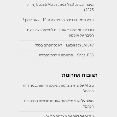
מיצו רוכב על Ducati Multistrada V2S (מודל
2025)
הגיע הזמן: הרכיבה בהפתעה ה-10 יוצאת לדרך!
רוכבים חמושים – אופציות לנשיאת נשק בעת
רכיבה על אופנוע
Lazareth LM 847 – לא נסחפתם בכלל
Shoei PFS – התאמה אישית לקסדה
תגובות אחרונות
Mitsu
על
שתי מצלמות גאטסו חדשות במנהרות
הכרמל
מאור
על
שתי מצלמות גאטסו חדשות במנהרות
הכרמל
Mitsu
על
דווח על מצלמה חדשה