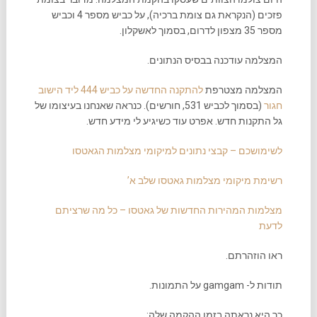
פזכים (הנקראת גם צומת ברכיה), על כביש מספר 4 וכביש
מספר 35 מצפון לדרום, בסמוך לאשקלון.
המצלמה עודכנה בבסיס הנתונים.
המצלמה מצטרפת
להתקנה החדשה על כביש 444 ליד הישוב
חגור
(בסמוך לכביש 531, חורשים). כנראה שאנחנו בעיצומו של
גל התקנות חדש. אפרט עוד כשיגיע לי מידע חדש.
לשימושכם – קבצי נתונים למיקומי מצלמות הגאטסו
רשימת מיקומי מצלמות גאטסו שלב א’
מצלמות המהירות החדשות של גאטסו – כל מה שרציתם
לדעת
ראו הוזהרתם.
תודות ל- gamgam על התמונות.
כך היא נראתה בזמן ההקמה שלה: