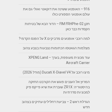
916 – האופנוע ששינה את דוקאטי ואולי גם את
עולם אופנועי הספורט כולו
תקן FIM FRHPhe-02 – הדור הבא של בטיחות
הקסדות כבר כאן
למה רוכבי אופנועים מדביקים X על הפנס הקדמי?
מצלמות הגאטסו הכתומות נצבעות בצבע צהוב
עוד מכונית מעופפת, בערך – XPENG Land
Aircraft Carrier
מיצו רוכב על Ducati X-Diavel V4 (מודל 2026)
המרוץ אל העננים פוגש את הקורבט החזקה
בהיסטוריה: ZR1X שוברת את שיא פייקס פיק
למכוניות סדרתיות
הגדלת ראש 2 – צביעת דחלילים עתיקים בצהוב
חדש