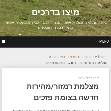
Ski
t
מיצו בדרכים
conten
בלוג נושך, לא מתנצל, על אופנועים, ציוד, רכיבה, כבישים, משטרה, אכיפת
מהירות וכל מה שביניהם
MENU
Home
חוק וסדר
מכמונות מהירות
מצלמת רמזור/מהירות חדשה בצומת פזכים
2 באפריל 2012
מצלמת רמזור/מהירות
חדשה בצומת פזכים
היום צולמו הצוותים שעסקו בהקמת המצלמה. מדובר בצומת