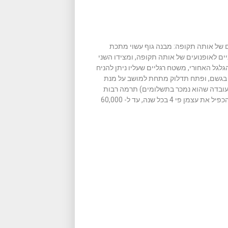
ם של אותה תקופה: מבנה גוף עשוי מתכת
ים לאופנועים של אותה תקופה, ומצידו השני
גלגל האחורי, משטח רגליים שעליו ניתן להניח
גם בגשם, ופתח תדלוק מתחת למושב על מנת
והעובדה שהוא נמכר בתשלומים) תרמה רבות
להצלחתו, כשבמהלך 4 השנים הראשונות לייצור הצליחו המכירות להכפיל את עצמן פי 4 בכל שנה, עד ל- 60,000