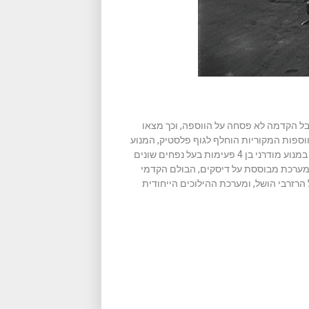
אבל הקדמה לא פסחה על הווספה, וכך מצאו
וספות המקוריות הוחלף לגוף פלסטיק, המנוע
הדו-פעימתי הפשוט והזול שהצריך תידלוק עם תערובת שמן הוחלף במנוע מודרני בן 4 פעימות בעל נפחים שונים
ערכת מבוססת על דיסקים, הבולם הקדמי
 הרזרבי הושל, ומערכת ההילוכים הייחודית