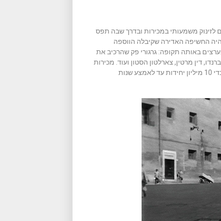
ם לזינוק משמעותי במכירות ובדרך שבה תפס
 היה החשיפה האדירה שקיבלה הווספה
ערצים באותה תקופה: גרגורי פק שהרכיב את
דו, דין מרטין, צארלטון הסטון ועוד. מכירות
המותג שבנתיים החלו ליצרו גם במדינות נוספות רק הלכו וגדלו עד כדי 10 מיליון יחידות עד לאמצע שנות