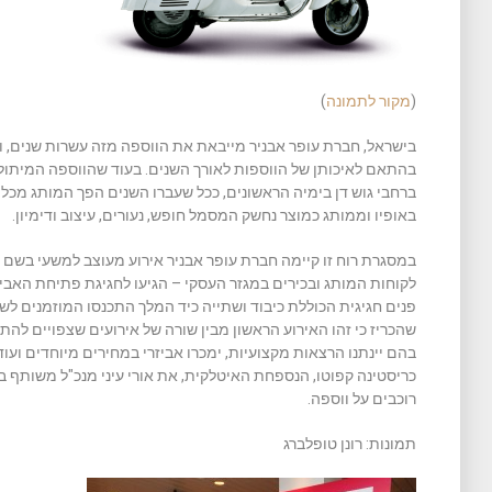
(
מקור לתמונה
)
בישראל, חברת עופר אבניר מייבאת את הווספה מזה עשרות שנים, וב
בהתאם לאיכותן של הווספות לאורך השנים. בעוד שהווספה המיתול
ברחבי גוש דן בימיה הראשונים, ככל שעברו השנים הפך המותג מכלי 
באופיו וממותג כמוצר נחשק המסמל חופש, נעורים, עיצוב ודימיון.
לקוחות המותג ובכירים במגזר העסקי – הגיעו לחגיגת פתיחת האבי
פנים חגיגית הכוללת כיבוד ושתייה כיד המלך התכנסו המוזמנים לשמו
שהכריז כי זהו האירוע הראשון מבין שורה של אירועים שצפויים לה
בהם יינתנו הרצאות מקצועיות, ימכרו אביזרי במחירים מיוחדים ועו
כריסטינה קפוטו, הנספחת האיטלקית, את אורי עיני מנכ"ל משותף ב
רוכבים על ווספה.
תמונות: רונן טופלברג