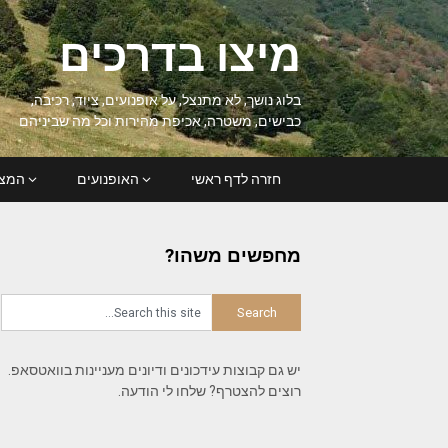
Ski
t
מיצו בדרכים
conten
בלוג נושך, לא מתנצל, על אופנועים, ציוד, רכיבה,
כבישים, משטרה, אכיפת מהירות וכל מה שביניהם
חזרה לדף ראשי
האופנועים
המצל
מחפשים משהו?
יש גם קבוצות עידכונים ודיונים מעניינות בוואטסאפ.
רוצים להצטרף? שלחו לי הודעה.