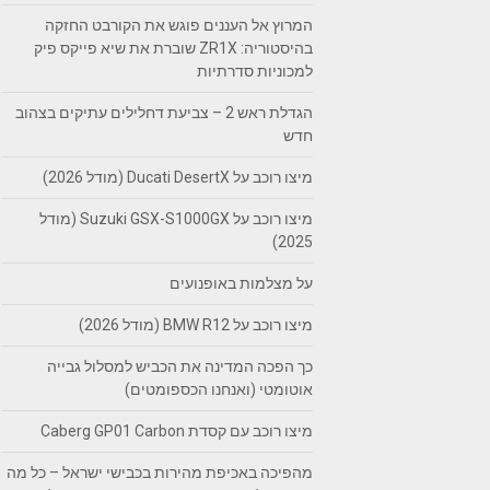
המרוץ אל העננים פוגש את הקורבט החזקה
בהיסטוריה: ZR1X שוברת את שיא פייקס פיק
למכוניות סדרתיות
הגדלת ראש 2 – צביעת דחלילים עתיקים בצהוב
חדש
מיצו רוכב על Ducati DesertX (מודל 2026)
מיצו רוכב על Suzuki GSX-S1000GX (מודל
2025)
על מצלמות באופנועים
מיצו רוכב על BMW R12 (מודל 2026)
כך הפכה המדינה את הכביש למסלול גבייה
אוטומטי (ואנחנו הכספומטים)
מיצו רוכב עם קסדת Caberg GP01 Carbon
מהפיכה באכיפת מהירות בכבישי ישראל – כל מה