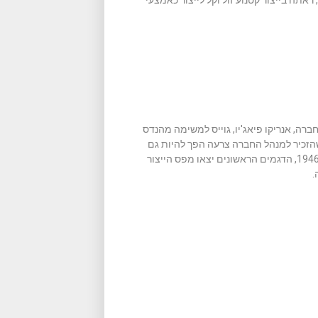
אתה בייצור קטנוע זול וקל לייצור כאמצעי
רה, אנריקו פיאג'יו, גוייס למשימה מהנדס
שהזכיר למנהל החברה צרעה הפך להיות גם
השם של הקטנוע: Vespa, או צרעה באיטלקית. פטנט הוגש באפריל 1946, הדגמים הראשונים יצאו מפס הייצור
.