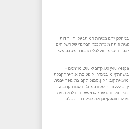
מהלכן ידעו מכירות המותג עליות וירידות
וגית היתה מוכרת ככלי הבלעדי של השליחים
עבודה עממי וזול לכלי תחבורה מעוצב, צעיר
במסגרת רוח זו קיימה חברת עופר אבניר אירוע מעוצב למשעי בשם Do you Vespa. קרוב ל- 200 מוזמנים –
ב שהתקיימו במנדרין לופט בת"א. לאחר קבלת
ע את קובי גילון, סמנכ"ל קבוצת עופר אבניר,
תקיים ללקוחות וספה במהלך השנה הקרובה,
ד. בין האורחים שהגיעו אפשר היה לראות את
אדלר חומסקי וכן את צביקה הדר, כולם