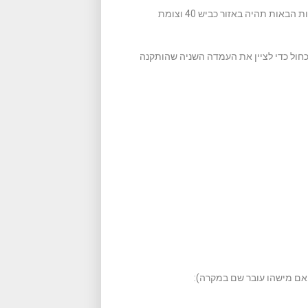
: לאור הפריסה סביב באר שבע אמשיך להתנבא שאחת העמדות הבאות תהיה באזור כביש 40 וצומת
חול כדי לציין את העמדה השניה שהותקנה
אם מישהו עובר שם במקרה):