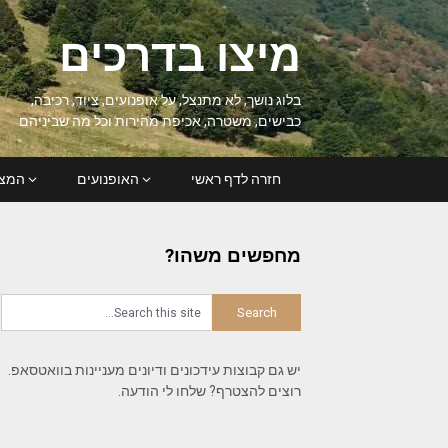
Ski
t
מיצו בדרכים
conten
בלוג נושך, לא מתנצל, על אופנועים, ציוד, רכיבה,
כבישים, משטרה, אכיפת מהירות וכל מה שביניהם
חזרה לדף ראשי
האופנועים
המצל
מחפשים משהו?
יש גם קבוצות עידכונים ודיונים מעניינות בוואטסאפ.
רוצים להצטרף? שלחו לי הודעה.