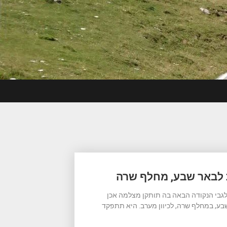
גבי הנקודה הבאה בה תותקן מצלמה אכן
הוצבה על כביש 25 מזרחית לבאר שבע, במחלף שרה, לכיוון מערב. היא תתפקד