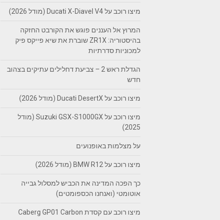
מיצו רוכב על Ducati X-Diavel V4 (מודל 2026)
המרוץ אל העננים פוגש את הקורבט החזקה
בהיסטוריה: ZR1X שוברת את שיא פייקס פיק
למכוניות סדרתיות
הגדלת ראש 2 – צביעת דחלילים עתיקים בצהוב
חדש
מיצו רוכב על Ducati DesertX (מודל 2026)
מיצו רוכב על Suzuki GSX-S1000GX (מודל
2025)
על מצלמות באופנועים
מיצו רוכב על BMW R12 (מודל 2026)
כך הפכה המדינה את הכביש למסלול גבייה
אוטומטי (ואנחנו הכספומטים)
מיצו רוכב עם קסדת Caberg GP01 Carbon