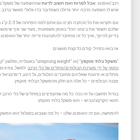
רכב/אופנוע.
אבל למרות זאת חשוב לדעת
שההשפעה של משקל בלת
שיש לו השפעה הרבה יותר גדולה כשמדובר בדו-גלגלי מאשר ברכב מרו
אם תקראו 
שלכם תשפר את ביצועי הכלי באופן משמעותי, מצד שני איך שימוש 
בדיוק להיפך, ואיך כל זה מתחבר להתנהגות זריזה יותר של האופנוע
אז בואו נתחיל. קודם כל קצת מושגים:
"
משקל בלתי מוקפץ
" (או "unsprung weight" באנגלית, ומלשון "קפיץ" בעברית) הוא
נתמך על ידי מערכת הבולמים/מתלים של כלי הרכב
. למשל, צמיגים,
מתלים או זרועות שאליהם מחוברים הגלגלים, גל הינע, דיפרנציאל וצ
מבנה הבולמים – כל אלה הם חלק מהמשקל הבלתי מוקפץ.
בגדול תחשבו על זה ככה: כל מה שהקפיצים במתלים של כלי הרכב 
תוואי הקרקע/כביש – הוא משקל בלתי מוקפץ.
להמחשה, אם זה האופנוע שלנו – כל מה שצבוע בסגלגל הוא המשקל