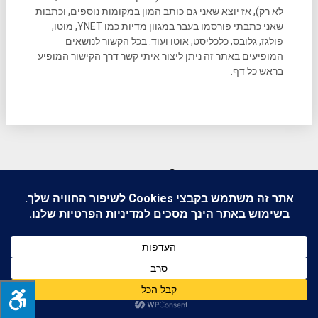
לא רק), אז יוצא שאני גם כותב המון במקומות נוספים, וכתבות
שאני כתבתי פורסמו בעבר במגוון מדיות כמו YNET, מוטו,
פולגז, גלובס, כלכליסט, אוטו ועוד. בכל הקשור לנושאים
המופיעים באתר זה ניתן ליצור איתי קשר דרך הקישור המופיע
בראש כל דף.
מחפשים משהו?
יש גם קבוצות עידכונים ודיונים מעניינות בוואטסאפ.
רוצים להצטרף? שלחו לי הודעה.