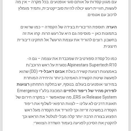
עם מגוון קסדות על אותם סוגי אופנועים. בכל מקרה – אין מה
לעשות, חוויית רעש יכולה להיות סובייקטיבית, ותמיד מומלץ
לרכוב עם אטמים.
הערה
: תוספת הדיבורית בצידה של הקסדה – כמו שרואים
בתמונות כאן – מוסיפה גם היא על רעש הרוח. קחו את זה
בחשבון. רוצים להוריד את עצמת הרעש? אל תתקינו דיבורית
חיצונית.
כמו כל קסדה ספורטיבית שמכבדת את עצמה – גם ה-
Alpinestars Supertech R10 נסגרת על ראש הרוכב/ת
באמצעות רצועת קשירה בעלת
אבזם דאבל-די
(DD) שהוא
למעשה שיטת הקשירה האמינה ביותר והיחידה המותרת
במירוצי אופנועים בעולם. בנוסף, יש בחלקה התחתון
רצועות
לפירוק מהיר של ריפוד הלחיים
המכונה בלע"ז Emergency
Release System או ERS, מה שמאפשר – במקרה חירום של
תאונת דרכים לא עלינו – לצוות הרפואי לשלוף את ריפוד
הקסדה במשיכה זריזה וכך להוריד את הקסדה מעל ראש
הפצוע בצורה הרבה יותר קלה מבלי לטלטל את הראש וכך
להקטין את הסיכון לפגיעה בעמוד השדרה הצווארי.