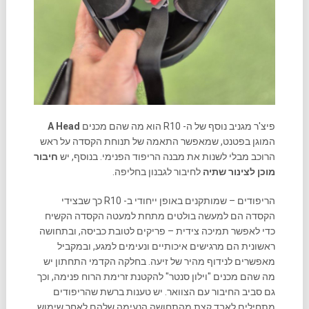
פיצ'ר מגניב נוסף של ה- R10 הוא מה שהם מכנים
A Head
המוגן בפטנט, שמאפשר התאמה של תנוחת הקסדה על ראש
הרוכב מבלי לשנות את מבנה הריפוד הפנימי. בנוסף, יש
חיבור
מוכן לצינור שתיה
לחיבור לגבנון בחליפה.
הריפודים – שמותקנים באופן ייחודי ב- R10 כך שבצידי
הקסדה הם למעשה בולטים מתחת למעטה הקסדה הקשיח
כדי לאפשר תמיכה צידית – פריקים לטובת כביסה, ובתחושה
ראשונית הם מרגישים איכותיים ונעימים למגע, ובמקביל
מאפשרים לנידוף מהיר של זיעה. בחלקה הקדמי התחתון יש
מה שהם מכנים "וילון סנטר" להקטנת זרימת הרוח פנימה, וכך
גם סביב החיבור עם הצוואר. יש טענות ברשת שהריפודים
מתחילים לאבד קצת מהתחושה הנעימה שלהם לאחר שימוש