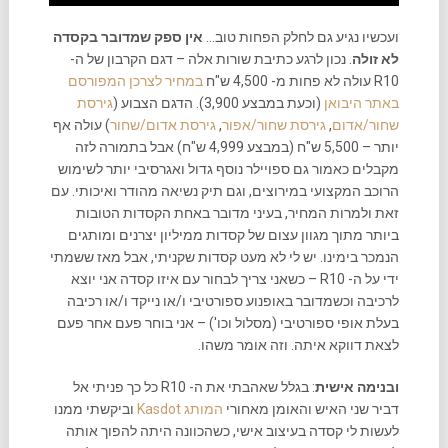
ועכשיו נגיע גם לחלק הפחות טוב…
אין ספק שמדובר בקסדה
לא זולה
. נכון לרגע כתיבת שורות אלה – דגם הקרבון של ה-
R10 עולה לא פחות מ- 4,500 ש"ח
במחיר לצרכן המפורסם
באתר היבואן
(וכעת במבצע 3,900). הדגם הצבוע (
גירסת
שחור/אדום
,
גירסת שחור/אפור
,
גירסת אדום/שחור
) עולה אף
יותר – 5,500 ש"ח (במבצע 4,999 ש"ח) אבל בתמורה לזה
מקבלים כאמור גם ספויילר נוסף גדול ואגרסיבי יותר לשימוש
הרוכב המקצועי במירוצים, וגם תיק נשיאה מהודר ואיכותי. עם
זאת ולמרות המחיר, בעיני מדובר באחת הקסדות הטובות
ביותר מתוך מגוון עצום של קסדות ממיליון יצרנים ומותגים
הנמכר בימינו. יש לי לא מעט קסדות שקניתי, אבל מאז ששמתי
ידי על ה- R10 – כשאני צריך לבחור עם איזו קסדה אני יוצא
לרכיבה וכשמדובר באופנוע ספורטיבי ו/או נייקד ו/או רכיבה
בעלת אופי ספורטיבי (מסלול וכו') – אני בוחר פעם אחר פעם
לצאת דווקא איתה. וזה אומר משהו.
ובנימה אישית
: בגלל שאהבתי את ה- R10 כל כך פניתי אל
דביר שני האיש והאומן מאחורי
המותג Kasdot
וביקשתי ממנו
לעשות לי קסדה בעיצוב אישי, כשהכוונה היתה להפוך אותה