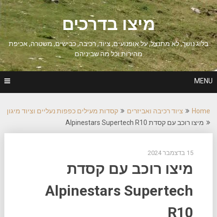
Ski
t
מיצו בדרכים
conten
בלוג נושך, לא מתנצל, על אופנועים, ציוד, רכיבה, כבישים, משטרה, אכיפת
מהירות וכל מה שביניהם
MENU
Home
ציוד רכיבה ואביזרים
קסדות מעילים כפפות נעליים וציוד מיגון
מיצו רוכב עם קסדת Alpinestars Supertech R10
15 בדצמבר 2024
מיצו רוכב עם קסדת
Alpinestars Supertech
R10