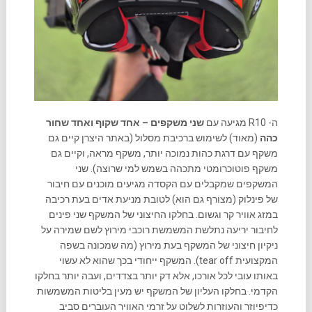
ה- R10 מגיעה עם
שני משקפים – אחד שקוף ואחד שחור
כהה
(מאוד) לשימוש ברכיבת מסלול (באתר היצרן קיים גם
משקף עם דרגת כהות נמוכה יותר, משקף מראה, וקיים גם
משקף פוטוכרומטי מתכהה בשמש למי שרוצה). שני
המשקפים שמקבלים עם הקסדה מגיעים מוכנים עם חיבור
של פינלוק (מצורף גם הוא) לטובת מניעת אדים בעת רכיבה
במזג אוויר קר וגשום. בחלקו החיצוני של המשקף שני פינים
לחיבור יריעה נתלשת המשמשת רוכבי מירוץ לשם שמירה על
ניקיון חיצוני של המשקף בעת מירוץ (מה שמכונה בשפה
המקצועית tear off). המשקף ייחודי בכך שהוא לא עשוי
באותו עובי לכל אורכו, אלא דק יותר בצדדים, ועבה יותר בחלקו
הקדמי. בחלקו העליון של המשקף יש מעין בליטות המשמשות
כדיפיוזר והעוזרות לשלוט על זרמי האוויר העוברים סביב