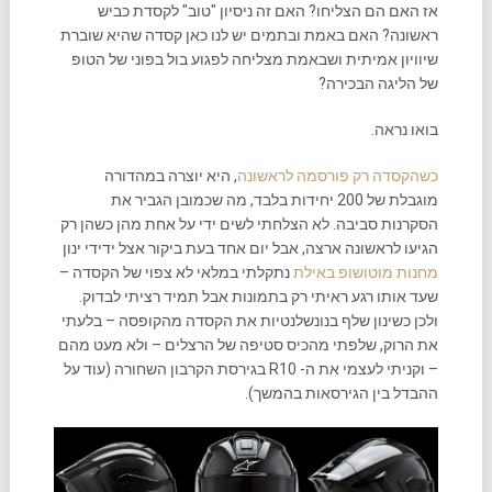
אז האם הם הצליחו? האם זה ניסיון "טוב" לקסדת כביש
ראשונה? האם באמת ובתמים יש לנו כאן קסדה שהיא שוברת
שיוויון אמיתית ושבאמת מצליחה לפגוע בול בפוני של הטופ
של הליגה הבכירה?
בואו נראה.
כשהקסדה רק פורסמה לראשונה
, היא יוצרה במהדורה
מוגבלת של 200 יחידות בלבד, מה שכמובן הגביר את
הסקרנות סביבה. לא הצלחתי לשים ידי על אחת מהן כשהן רק
הגיעו לראשונה ארצה, אבל יום אחד בעת ביקור אצל ידידי ינון
מחנות מוטושופ באילת
נתקלתי במלאי לא צפוי של הקסדה –
שעד אותו רגע ראיתי רק בתמונות אבל תמיד רציתי לבדוק.
ולכן כשינון שלף בנונשלנטיות את הקסדה מהקופסה – בלעתי
את הרוק, שלפתי מהכיס סטיפה של הרצלים – ולא מעט מהם
– וקניתי לעצמי את ה- R10 בגירסת הקרבון השחורה (עוד על
ההבדל בין הגירסאות בהמשך).