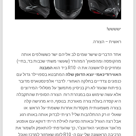
ישששש!
ראשית – הצורה.
אחד הדברים שישר שמים לב אליהם ישר כששולפים אותה
מהקופסה ומהפאוץ' המהודר (שעשוי משתי שכבות בד, בחיי)
ומחזיקים לראשונה את ה- R10 ביד הוא
המבנה
האווירודינאמי יוצא הדופן שלה
המתבטא בספויילר גדול עם
כנפונים צדדיים בחלקה האחורי. לדברי אלפינסטארס מדובר
בפיתוח שנעזר לא רק בניסיון מתמשך על מסלולי המירוצים
אלא עשה שימוש גם במנהרת רוח. הצורה הסופית שהתקבלה
היא קסדה בעלת צורה מאורכת. בנוסף, היא מרגישה קלה
בצורה משמעותית מקסדות אחרות ששמתי על הראש. או
שאולי זו רק ההתלהבות שלי? רציתי לבדוק אותה באותו רגע
אבל רצה הגורל ובאותה נסיעה לאילת הייתי דווקא עם אופנוע
מז'אנר אופנועי האדוונצ'ר, כך שהעדפתי להתאפק ולשמור את
הרכיבה הראשונה שלי עם ה- R10 לזמן שאחזור למרכז ואוכל