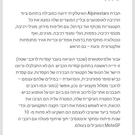
חברת Alpinestars האיטלקית ידועה כמובילה בתחום ציוד
הרכיבה לאופנוענים ובליין המוצרים שלה נמצא את כל
הקטגוריות מכתף ועד כף רגל, עם חליפות מירוץ, מעילי רכיבה,
מכנסי רכיבה, כפפות, נעלי ומגפי רכיבה, מגינים, ואף
טכנולוגיה מתקדמת בדמות אפודים וכריות אוויר מתנפחות
אלקטרונית. וכעת – גם הראש.
עבור אלפינסטארס (שכבר הוציאה בעבר קסדות לרוכבי שטח)
זו ירייה ראשונה בתחום קסדות הכביש. הם לא התבלבלו וכיוונו
היישר אל הטופ של הקטגוריה הבכירה של הקסדות, עם קסדת
כביש סופר ספורטיבית, והמיועדת – במילים שלהם עצמם –
לרוכבי מסלול מקצועיים. נכון, אפשר (כמוני וכמו רוכבים
חובבנים אחרים) לרכוב איתה גם ביום יום על אופנוע כביש.
אבל המטרה העיקרית שלה, המטרה עליה הם הציבו את
הכוונת, היא לשמש באמת את רוכבי הקצה המקצוענים, וכדי
לעמוד ביעד שהציבו לעצמם הם השקיעו לא פחות מ- 10
שנות פיתוח ומחקר אינטנסיבי תוך שיתוף פעולה עם רוכבי ה
MotoGP המובילים בעולם.