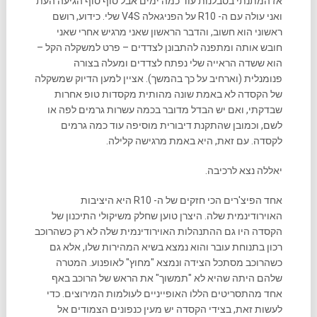
אז המתנתי בסבלנות עוד כמה ימים אבל סוף סוף הגיעה העת
ואני עולה עם ה- R10 על הפניגאלה V4S שלי. כידוע, רושם
ראשוני הוא חשוב, והדבר הראשון שאני מרגיש אחרי שאני
חובש אותה ומתפנה להתבונן לצדדים – פרט למשקלה הקל –
הוא ששדה הראייה שלי נפתח לצדדים ומעלה בצורה
פנומנלית (וארחיב על כך בהמשך). אציין למען הדיוק שמשקלה
של הקסדה לא באמת שונה מהותית מקסדות טופ אחרות
שבדקתי, ואם יש הבדל מדובר בכמה עשרות גרמים לפה או
לשם, וכמובן שהתקנת דיבורית מוסיפה עוד כמה גרמים
לקסדה. עם זאת, היא באמת מרגישה קלילה.
יאללה נצא לרכיבה.
אחד הפיצ'רים הכי חזקים של ה- R10 היא היציבות
האוירודינמית שלה. היצרן טוען שחלק משיקולי התיכנון של
הקסדה היו גם ההתנהלות האוירודינמית שלה לא רק כשהרוכב
רכון בתנוחת עובר והוא נמצא בשיא המהירות שלו, אלא גם
כשהרוכב מסתכל הצידה ונמצא "מחוץ" לאופנוע. המטרה
שלהם היתה שהיא לא "תמשוך" את הראש של הרוכב באף
אחד מהתסריטים הללו האופייניים לעולמות המירוצים. כדי
לעשות זאת, בצידי הקסדה יש מעין כנפונים הצמודים אל