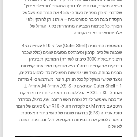
נשיאה מהודר, וגם ספויילר נוסף המוגדר "ספויילר מירוץ"
שלדברי היצרן מפחית בעוד כ- 4.5% את הגרר המופעל על
הקסדה בעת רכיבה ספורטיבית – אותו ניתן להתקין לפי
הצורך. כל סכימות הצביעה מתהדרות בלוגו הגדול של
אלפינסטארס בצידי הקסדה.
המעטפת החיצונית (Outer Shell) של ה- R10 עשוייה מ-4
שכבות של סיבי קרבון ופיברגלס מסוגים שונים (כולל שכבה
חיצונית בעלת 3000 סיבים לשזירה) המודבקות ביניהן
בדבקים אפוקסיים ובסה"כ היא מספקת מצד אחד קשיחות
מבנית גבוהה, מצד שני גמישות תפעולית כדי למנוע סדקים,
ומצד שלישי משקל קל ככל הניתן. היצרן משתמש ב- 4 מידות
Outer Shell – 1 המתאים ל- XS, S, אחד ל- M, אחד ל- L,
ואחד ל- XL ו- XXL – הכל לטובת התאמה ייחודית ומדוייקת
עד כמה שאפשר לגודל וצורת ראש הרוכב. אני, כרגיל, מסתדר
היטב עם מידה M גם לקסדה הזו. ל- R10 יש 8 סוגים של חומר
סופג אנרגיה (EPS) בדרגות שונות של קושי בתוך המעטפת
במטרה לספק את הבטיחות המקסימלית לרוכב בעת תאונה
לא עלינו.