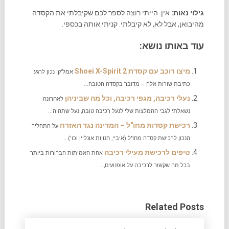
גילוי נאות:
אין. הייתי רוצה לספר לכם שקיבלתי את הקסדה
מהיבואן, אבל לא, לא קיבלתי. קניתי אותה בכספי.
עוד באותו נושא:
מיצו רוכב עם קסדת Shoei X-Spirit 2
אמל"ק: נכון לרגע
כתיבת שורות אלה – מדובר בקסדה הטובה...
נעלי רכיבה, מגפי רכיבה, וכל מה שביניהן
לאחרונה
נשאלתי לגבי ההמלצות שלי לנעל רכיבה טובה, נעל שתהיה...
רכישת קסדות מחו"ל – המדינה נגד האזרח
על התהליך
הנכון לרכישת קסדה מחו"ל (איביי, חנויות אונליין וכו')...
טיפים לרכישת מעילי רכיבה
אחת האמיתות הברורות ביותר
בכל מה שקשור לרכיבה על אופנועים,...
Related Posts