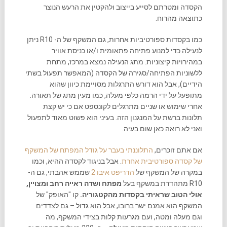
הקסדה ומטרתם לסייע בייצוב ולהקטין את הרעש הנוצר
כתוצאה מהרוח.
כמו בקסדות ספורטיביות אחרות, גם המשקף של ה- R10 ניתן
לנעילה כדי למנוע פתיחה פתאומית ו/או כניסת אוויר
במהירויות קיצוניות. מתג הנעילה נמצא במרכז, מתחת
ללשוניות הפתיחה/סגירה של הקסדה (המאפשר תפעול בשתי
הידיים), אבל הוא דורש התרגלות מסויימת כיוון שהוא
מתופעל על ידי הרמה כלפי מעלה, כמו מעין מתג של תאורה.
אחרי שימוש או שניים מתרגלים לקונספט אם כי יש קצת
תלונות ברשת על המנגנון הזה. בעיני הוא פשוט מאוד לתפעול
ואני לא רואה כאן שום בעיה.
אם אתם זוכרים,
התלוננתי בעבר על גודל המפתח של המשקף
של קסדה ספורטיבית אחרת
. אבל בניגוד לקסדה ההיא, וכמו
במקרה של המשקף של
הדריפט איבו 2
שממש אהבתי, גם ה-
R10 מתהדרת במשקף בעל
מפתח ושדה ראייה רחב ומצויין,
אולי הטוב שראיתי בקסדות מהקטגוריה.
קו "האופק" של
המשקף הוא אמנם ישר ברובו, אבל הוא גדול – גם לצדדים
וגם מעלה ומטה, ועם מגרעות קלות בצידי המשקף, מה