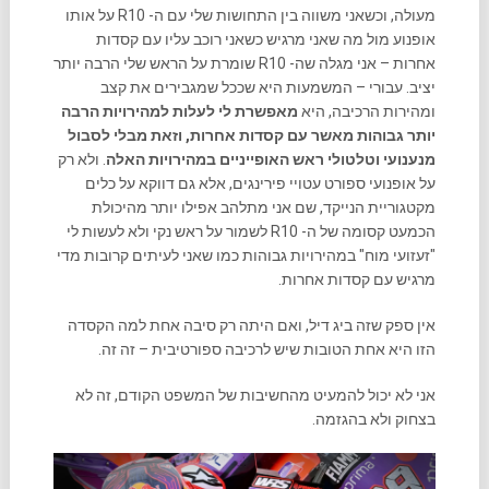
מעולה, וכשאני משווה בין התחושות שלי עם ה- R10 על אותו
אופנוע מול מה שאני מרגיש כשאני רוכב עליו עם קסדות
אחרות – אני מגלה שה- R10 שומרת על הראש שלי הרבה יותר
יציב. עבורי – המשמעות היא שככל שמגבירים את קצב
ומהירות הרכיבה, היא
מאפשרת לי לעלות למהירויות הרבה
יותר גבוהות מאשר עם קסדות אחרות, וזאת מבלי לסבול
מנענועי וטלטולי ראש האופייניים במהירויות האלה
. ולא רק
על אופנועי ספורט עטויי פירינגים, אלא גם דווקא על כלים
מקטגוריית הנייקד, שם אני מתלהב אפילו יותר מהיכולת
הכמעט קסומה של ה- R10 לשמור על ראש נקי ולא לעשות לי
"זעזועי מוח" במהירויות גבוהות כמו שאני לעיתים קרובות מדי
מרגיש עם קסדות אחרות.
אין ספק שזה ביג דיל, ואם היתה רק סיבה אחת למה הקסדה
הזו היא אחת הטובות שיש לרכיבה ספורטיבית – זה זה.
אני לא יכול להמעיט מהחשיבות של המשפט הקודם, זה לא
בצחוק ולא בהגזמה.