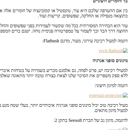
בד וחומרים חיצוניים
בין אם ההעדפה שלכם היא עור, טקסטיל או קומבינציה של חומרים אלה או א
כתוצאה מנפילה או החלקה, שפשופים, קריעות ועוד.
עור הוא הבחירה המסורתית בכל מה שקשור לעמידות בפני שפשופים והחלק
החוצה דרך הבד וכך לשמור על טמפרטורה פנימית נוחה. ישנם בדים המספקים
דוגמה למעיל רכיבה עירוני, מעור, מדגם Flatbush:
מיגונים סופגי אנרגיה
למעילי רכיבה יש, פרט לפוזה, גם אלמנט מכריע בשמירה על בטיחות איברינ
ללא ספק משפרים את הסיכוי שלנו לצאת בצורה טובה יותר מתאונה שאלמל
דוגמה למיגון חיצוני:
מעיל רכיבה טוב יכיל מיגונים סופגי אנרגיה איכותיים יותר, בעלי שטח מגע מ
למעיל מיגון מתאים.
לדוגמה, מיגון גב של חברת Seesoft בתקן 2: