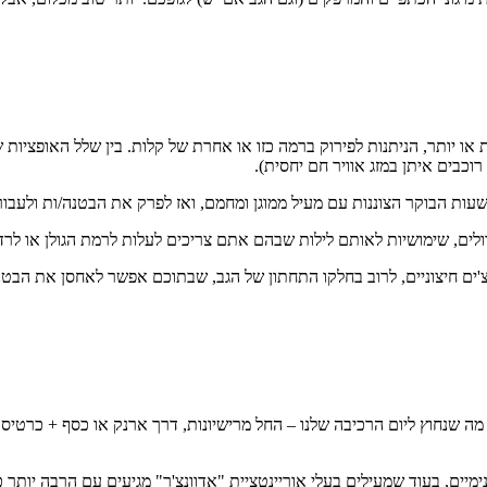
ו יותר, הניתנות לפירוק ברמה כזו או אחרת של קלות. בין שלל האופציות ש
וכבים איתן במזג אוויר חם יחסית).
ת הבוקר הצוננות עם מעיל ממוגן ומחמם, ואז לפרק את הבטנה/ות ולעבור 
וולים, שימושיות לאותם לילות שבהם אתם צריכים לעלות לרמת הגולן או לרד
אוצ'ים חיצוניים, לרוב בחלקו התחתון של הגב, שבתוכם אפשר לאחסן את הבט
 שנחוץ ליום הרכיבה שלנו – החל מרישיונות, דרך ארנק או כסף + כרטיס 
פנימיים, בעוד שמעילים בעלי אוריינטציית "אדוונצ'ר" מגיעים עם הרבה יותר