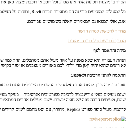
הסדר בו מוצגות תכונות אלה אינו מכוון, וכל רוכב או רוכבת ימצאו כאן את 
כל המעילים המופיעים בדף זה הם מתוצרת חברת Revit, ותודות על הצילומים ל-
אגב, אולי תמצאו גם המאמרים האלה כשימושיים עבורכם:
מדריך לרכישת קסדה חדשה
מדריך לרכישת נעל רכיבה ממוגנת
מידה והתאמה לגוף
הנחת העבודה היא שלא משנה על איזה מעיל אתם מסתכלים, ההתאמה שלו למי
לא רוצים שהוא יהיה קטן מדי וילחץ לכם באזורים מעצבנים או יסגר בק
התאמה לאופי הרכיבה ולאופנוע
אופי הרכיבה צריך להיות אחד האלמנטים החשובים המובילים אתכם לבחור
ישנם מעילים בעלי אוריינטציה לרכיבה ספורטיבית אגרסיבית – בעיקר מעילי
שטח, ולעיתים הרבה פוזה של חוצה יבשות. ישנם מעילים אחרים המתאימים 
לדוגמה, מעיל סופר ספורט Replica, מחורר, עם וסט מחמם לימים קרירים יותר: