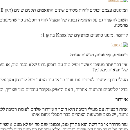
המיגונים עצמם יכולים להיות מסוגים שונים התואמים תקנים שונים (תקן CE הוא המקובל בתחום). מיגונים נמדדים ברמת הקשיחות שלהם, רמת הגמישות שלהם, ואף ברמת ספיגת האנרגיה שלהם.
חשוב להקפיד גם על התאמה נכונה של המעיל לגוף הרוכב/ת, כך שהמיגונים
מהמכה.
לדוגמה, מיגוני כתפיים ומרפקים של Knox בתקן 1:
רוכסנים, קליפסים, רצועות סגירה
אין דבר יותר מעצבן מאשר מעיל טוב עם רוכסן גרוע שלא נסגר טוב, או 
שלו יוצאות ממקומן?
מעילי חורף מגיעים לעיתים עם אזור בד או עור הנסגר מעל לרוכסן ומגן על
בדקו קליפסים ורצועות אחרות, האם ה"טיק-טקים" עובדים כמו שצריך, ה
איוורור
אחת הבעיות עם מעילי רכיבה היא חוסר האיוורור שלהם לעומת רכיבה ללא 
צוננת, יש מצב שבשעות הצהרים כבר תסבלו מחום איתו.
עור מחורר או בד רשת הוא פתרון טוב, וכמובן שגם פה יש לא מעט אופציו
מגינה על העור מפני שפשופים וחבטות, אלא מספקת רק מעין רשת להצמדת מי