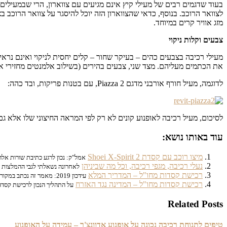
בעוד שדגמים רבים של מעילי קיץ אינם מגיעים עם צווארון, הרי שבמעילים ה
לצוואר הרוכב. בנוסף, כדאי שהצווארון הזה יוכל להיסגר על צוואר הרוכ
מזג אוויר קרים במיוחד.
צבעים וקלות ניקוי
מעילי רכיבה בצבעים כהים – בעיקר שחור – קלים יחסית לניקוי ואינם נר
את הכתמים מעליהם. מצד שני, צבעים בהירים (בשילוב אלמנטים מחזירי או
לדוגמה, מעיל חורף אורבני מדגם Piazza 2, עם בטנות פריקות, ובד כהה:
לסיכום, מעיל רכיבה לאופנוע קונים לא רק לפי המראה החיצוני שלו אלא ג
עוד באותו נושא:
מיצו רוכב עם קסדת Shoei X-Spirit 2
אמל"ק: נכון לרגע כתיבת שורות אלה
נעלי רכיבה, מגפי רכיבה, וכל מה שביניהן
לאחרונה נשאלתי לגבי ההמלצות של
רכישת קסדות מחו"ל – המדריך המלא
עידכון 2019: מאמר זה נכתב במקור באוקטובר 2012. בשנת 2019...
רכישת קסדות מחו"ל – המדינה נגד האזרח
על התהליך הנכון לרכישת קסדה מחו
Related Posts
טיפים לתנוחת רכיבה נכונה על אופנוע אדוונצ'ר – עמידה על האופנוע