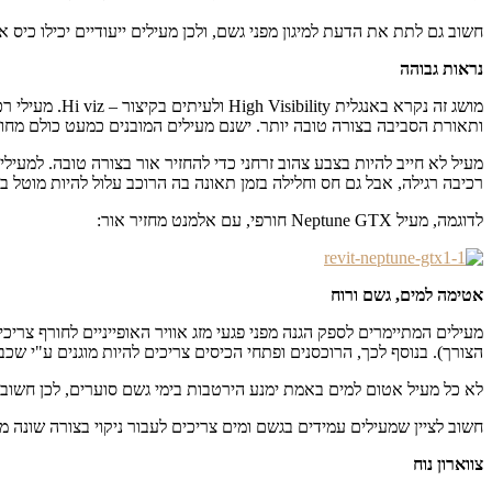
חשוב גם לתת את הדעת למיגון מפני גשם, ולכן מעילים ייעודיים יכילו כיס א
נראות גבוהה
מושג זה נקרא 
ותאורת הסביבה בצורה טובה יותר. ישנם מעילים המובנים כמעט כולם מחומ
מעיל לא חייב להיות בצבע צהוב זרחני כדי להחזיר אור בצורה טובה. למעיל
רכיבה רגילה, אבל גם חס וחלילה בזמן תאונה בה הרוכב עלול להיות מוטל 
לדוגמה, מעיל Neptune GTX חורפי, עם אלמנט מחזיר אור:
אטימה למים, גשם ורוח
מעילים המתיימרים לספק הגנה מפני פגעי מזג אוויר האופייניים לחורף צרי
הצורך). בנוסף לכך, הרוכסנים ופתחי הכיסים צריכים להיות מוגנים ע"י ש
לא כל מעיל אטום למים באמת ימנע הירטבות בימי גשם סוערים, לכן חשוב 
חשוב לציין שמעילים עמידים בגשם ומים צריכים לעבור ניקוי בצורה שונה 
צווארון נוח