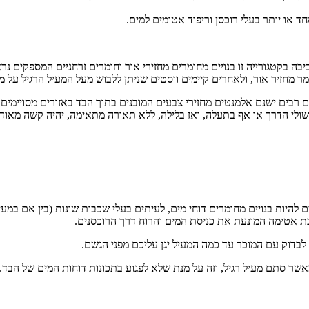
חד או יותר בעלי רוכסן וריפוד אטומים למים.
באנגלית High Visibility ולעיתים בקיצור – Hi viz. מעילי רכיבה בקטגורייה זו בנויים מחומרים מחזירי או
ר מחזיר אור, ולאחרים קיימים ווסטים שניתן ללבוש מעל המעיל הרגיל על 
ים רבים ישנם אלמנטים מחזירי צבעים המובנים בתוך הבד באזורים מסויימים
בשולי הדרך או אף בתעלה, ואז בלילה, ללא תאורה מתאימה, יהיה קשה מאוד ל
כים להיות בנויים מחומרים דוחי מים, לעיתים בעלי שכבות שונות (בין אם ב
כבת אטימה המונעת את כניסת המים והרוח דרך הרוכסנים.
לבדוק עם המוכר עד כמה המעיל יגן עליכם מפני הגשם.
מאשר סתם מעיל רגיל, וזה על מנת שלא לפגוע בתכונות דוחות המים של הבד.