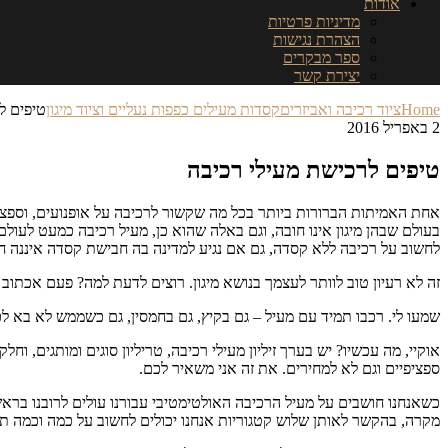
אודות
מדיניות פרטיות
הצהרת נגישות
ספר מבקרים
יצירת קשר
Home
ציוד רכיבה ואביזרים
קסדות מעילים כפפות נעליים וציוד מיגון
טיפים ל
2 באפריל 2016
טיפים לרכישת מעילי רכיבה
אחת האמיתות הברורות ביותר בכל מה שקשור לרכיבה על אופנועים, וספציפית
בעולם שבהן מיגון אינו חובה, וגם באלה שהוא כן, מעיל רכיבה כמעט לעולם
לחשוב על רכיבה ללא קסדה, גם אם נגיע למדינה בה חבישת קסדה איננה חובה,
זה לא רעיון טוב לוותר לעצמך בנושא מיגון. רוצים לדעת למה? פעם אכתוב
שמעו לי. רכבו תמיד עם מעיל – גם בקיץ, גם בחמסין, גם כשממש לא בא ל
אוקיי, מה עכשיו? יש בערך זיליון מעילי רכיבה, טריליון סוגים ומותגים, 
ספציפיים וגם לא למחירים. את זה אני משאיר לכם.
כשאנחנו חושבים על מעיל הרכיבה האולטימטיבי עבורנו עולים לרובנו ברא
מקרה, בהקשר לאותן שלוש קטגוריות אנחנו יכולים לחשוב על כמה וכמה ת