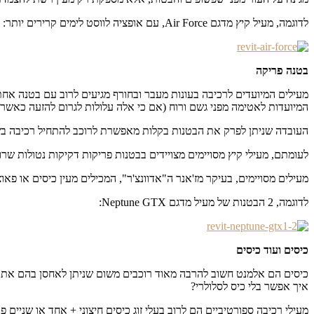
לדוגמה, מעיל קיץ מדגם Air Force, עם אופציה לווסט לימים קרירים יותר:
בטנה פריקה
מעילים המיועדים לרכיבה בעונות מעבר ובחורף מגיעים לרוב עם בטנה אחת א
המיועדות לאטימה מפני גשם ורוח (אם כי אלה עלולות לגרום להזעה כאשר ר
העובדה שניתן לפרק את הבטנות בקלות מאפשרת לרוכב להתחיל רכיבה בשעו
לעומתם, מעילי קיץ מסויימים מצויידים בבטנות פריקות דקיקות נטולות שר
מעילים מסויימים, בעיקר מז'אנר ה"אדוונצ'ר", המכילים מעין כיסים או פ
לדוגמה, 2 הבטנות של מעיל מדגם Neptune GTX:
כיסים ועוד כיסים
כיסים הם אלמנט חשוב להרבה מאוד רוכבים משום שניתן לאחסן בהם את מה
איך אפשר בלי כיס לסלולרי?
מעילי רכיבה ספורטיביים הם לרוב בעלי זוג כיסים חיצוני + אחד או שניים 