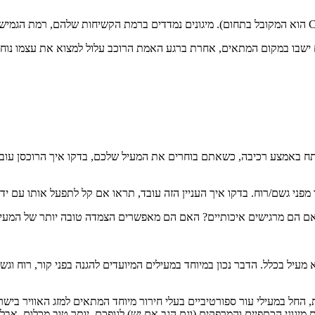
 ישבו במקום המתאים, אחרת ברגע האמת הרוכב עלול למצוא את עצמו נוחת 
נפתח באמצע רכיבה, כשאתם בוחרים את המעיל שלכם, בדקו איך הרוכסן עוב
יו מפני גשם/רוח. בדקו איך העניין הזה עובד, תראו אם קל לתפעל אותו עם
אם הם מרגישים איכותיים? האם הם מאפשרים הצמדה טובה יותר של המעיל 
מעיל בכלל. הדבר נכון במיוחד במעילים המיועדים להגנה בפני קור, רוח וג
ת, החל במעילי עור ספורטיביים בעלי חירור מיוחד המתאים למזג האוויר ב
גוני הכתפיים והמרפקים (וגם הגב אם יש) לגופכם. יותר טוב מכלום, אבל ל