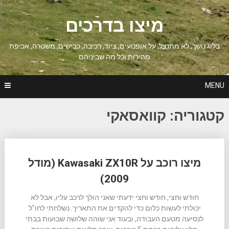
Ski
t
מיצו בדרכים
conten
בלוג נושך, לא מתנצל, על אופנועים, ציוד, רכיבה, כבישים, משטרה, אכיפת
מהירות וכל מה שביניהם
MENU
קטגוריה:
קוואסאקי
Posts
מיצו רוכב על Kawasaki ZX10R (מודל
navigation
2009)
חודש וחצי, חודש וחצי ידעתי שאני הולך לרכב עליו, אבל לא
יכולתי לעשות כלום כדי להקדים את התאריך. נשלחתי לחו"ל
לנסיעה מטעם העבודה, ובעוד אני שוהה שלושה שבועות בבתי