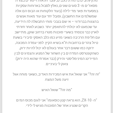
מלון עלובים ברמת 5 כוכבים, עובר תלאות וייסורים בצורת
מסאז'ים מ- 3 סוגים שונים, נאלץ לסבול בארוחות עסקיות
במסעדות פאר מדי לילה (בעוד הלקוחות או הבוס הם אלה
שמשלמים את החשבון), וסובל יחד עם עוד מאות אנשים
בהצגות בברודווי – אי שם בנבכי מוחי התבשלה לה הידיעה,
עד שכמעט לא יכולתי להתאפק יותר. כשבוע לאחר חזרתי
לארץ כבר נכנסתי בשערי סוכנות מטרו ברחוב שוקן, מתיישב
עם חליפת הרכיבה כשאני מזיע כמו כלב האסקי סיבירי בשעת
טיול צהרים ברחובות ת"א בשיא הקיץ. לפני עמדה המכונה,
ירוקה כמו ששום דבר אחר בעולם לא יכול להיות ירוק,
כשהקונטרסט המדהים בין השחור של המנוע והצמיגים לבין
הפיירינג המינימליסטי והירק (כבר אמרתי שהוא היה ירוק)
צועק לי בעיניים.
"זה זה?" אני שואל את איש המכירות האדיב, כשאני מוחה אגל
זיעה מעל המצח.
"מה זה?" שואל האיש.
"ה- ZX-10, הוא נראה קטן כוסאומו" אני לוגם מכוס המים
הקרים שנציג אחר של הסוכנות מגיש לי לידי.