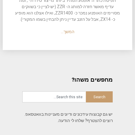
תפיסת כתר ה"אופנוע המהיר ביותר מייצור סידרתי", ומה
עדיף מאשר חזרה למותג ה- ZZR (יש לציין כי בשווקים
מסויימים האופנוע נמכר כ- ZZR1400, ואילו אצלנו הוא מופיע
כ- ZX14, אבל על הזנב עדיין ניתן להבחין בשמו המקורי).
המשך…
מחפשים משהו?
יש גם קבוצות עידכונים ודיונים מעניינות בוואטסאפ.
רוצים להצטרף? שלחו לי הודעה.