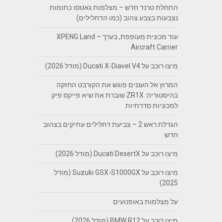
התחלת טרנד חדש – מצלמות גאטסו כתומות
נצבעות בצבע צהוב (כמו הדחלילים)
עוד מכונית מעופפת, בערך – XPENG Land
Aircraft Carrier
מיצו רוכב על Ducati X-Diavel V4 (מודל 2026)
המרוץ אל העננים פוגש את הקורבט החזקה
בהיסטוריה: ZR1X שוברת את שיא פייקס פיק
למכוניות סדרתיות
הגדלת ראש 2 – צביעת דחלילים עתיקים בצהוב
חדש
מיצו רוכב על Ducati DesertX (מודל 2026)
מיצו רוכב על Suzuki GSX-S1000GX (מודל
2025)
על מצלמות באופנועים
מיצו רוכב על BMW R12 (מודל 2026)