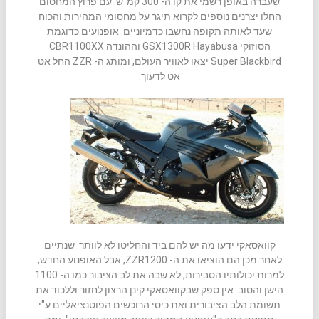
שעברה באופן רשמי את קו ה- 300 קמ"ש. עם פרוץ המחסום
החלו יצרנים נוספים לקרוא תיגר על מחסומי המהירות והכוח
שעד לאותה תקופה נחשבו כדמיוניים. אופנועים כדוגמת
הסוזוקי GSX1300R Hayabusa וההונדה CBR1100XX
Super Blackbird יצאו לאוויר העולם, ומותג ה- ZZR החל אט
אט לדעוך.
קוואסאקי ידעו מה יש להם ביד והחליטו לא לוותר. שנתיים
לאחר מכן הם הוציאו את ה- ZZR1200, אבל האופנוע החדש,
למרות יכולותיו הסבירות, לא שבה את לב הציבור כמו ה- 1100
הישן והטוב. אין ספק שבקוואסאקי קינן הרצון לחזור וללכוד את
תשומת הלב הציבורית ואת כיסי הרוכשים הפוטנציאליים ע"י