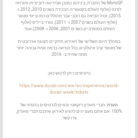
MotoGP של החברה, ביניהם כמובן אנדריאה דוביציוזו וחורחה
לורנזו (אלוף העולם בקטגוריה הבכירה בשנים 2010, 2012 ו-
2015), וככל הנראה גם רוכבי עבר מהוללים כמו קייסי סטונר
(אלוף העולם בשנים 2007 ו- 2011), וטרוי בייליס (אלוף
העולם בסופרבייק בשנים 2001, 2006 ו- 2008) ועוד.
במהלך היום השלישי של האירוע תתקיים תצוגה אוירובטית
של מטוסי קרב איטלקים, ככל הנראה ברמה אחת גבוהה יותר
ממה שהיה ב- 2016:
כרטיסים ניתן לרכוש כאן:
https://www.ducati.com/ww/en/experience/world-
ducati-week/tickets
הערה
: חברי מועדון דוקאטי זכאים לכרטיסים בהנחה של
100%. אם אתם מעוניינים להגיע לאירוע ואינכם חברי מועדון,
צרו קשר.