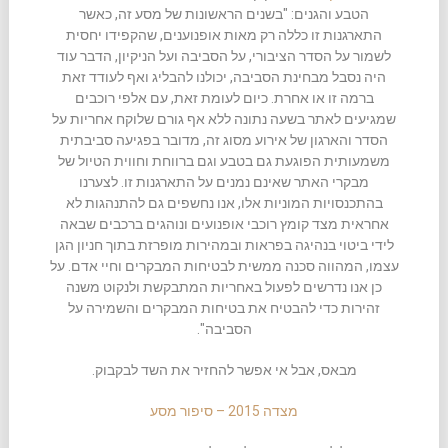
הטבע והגנים: "בשנים הראשונות של מסע זה, כאשר
התארגנות זו כללה רק מאות אופנוענים, שהקפידו יחסית
לשמור על הסדר הציבורי, על הסביבה ועל הניקיון, הדבר עוד
היה נסבל מבחינת הסביבה, יכולנו להבליג ואף לעודד זאת
ברמה זו או אחרת. כיום לעומת זאת, עם אלפי רוכבים
שמגיעים לאתר בשעה נתונה ללא אף גורם שלוקח אחריות על
הסדר והארגון של אירוע מסוג זה, מדובר בפגיעה סביבתית
משמעותית הפוגעת גם בטבע וגם ברווחת וחווית הטיול של
מבקרי האתר שאינם נמנים על התארגנות זו. לצערנו
בהתכנסויות המוניות אלו, אנו נחשפים גם להתנהגות לא
אחראית מצד קומץ רוכבי אופנועים ונוהגים ברכבים שבאה
לידי ביטוי בנהיגה בפראות ובמהירות מופרזת בתוך חניון הגן
עצמו, המהווה סכנה ממשית לבטיחות המבקרים וחיי אדם. על
כן אנו נדרשים לפעול באחריות המתבקשת ולנקוט משנה
זהירות כדי להבטיח את בטיחות המבקרים והשמירה על
הסביבה".
מבאס, אבל אי אפשר להחזיר את השד לבקבוק.
מצדה 2015 – סיפור מסע