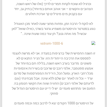
וכרגיל לא שוכח לקחת תמרים לדרך (אלו של ראש השנה,
הצהובים והקשים – אני אוהב אותם במיוחד) בתיק גב, יחד
עם בקבוק מים מינרלים קר וערכת תולעים.
לא לוקח לי הרבה זמן, ופחות מחצי שעה לאחר מכן האגודל
נוגע בסטרטר והויסטרום משמיע גרגור בשרני, כאילו שואל "לאן
עכשיו? מה אתה גנוב? תן עוד כמה שעות שינה…"
זו השנה החמישית שלי ברציפות במצדה. אני לא מרשה לעצמי
לפספס את הרכיבה הייחודית הזו. על הנייר התנאים לא
פשוטים: מדובר בערב ראש השנה, בלילה חם במיוחד של
אמצע ספטמבר, אלפי רוכבים שרוכבים בשיירות אינסופיות
מכל רחבי הארץ, ומעל הכל, הירידות המפורסמות של סדום
ערד – וכל זה לאחר יום שלם ללא שינה. אבל מבחינתי (וגם
לדעתם של אלפי רוכבים) החוויה שווה את הקושי הטמון בה.
הפעם אני מתרגש פעמיים: יש לי דייט עם הויסטרום הגדול של
סוזוקי.
על הויסטרום 1000 הקודם יצא לי לרכוב כמה וכמה פעמים.