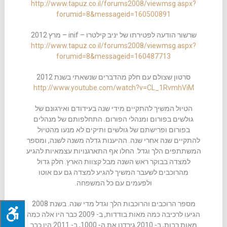
http://www.tapuz.co.il/forums2008/viewmsg.aspx?
forumid=8&messageid=160500891
שרשור הודעה לפטירתו של יניב קילטרו – inif – מרץ 2012
http://www.tapuz.co.il/forums2008/viewmsg.aspx?
forumid=8&messageid=160487713
סרטון שצולם עם חלק מהדברים שנשאתי בשנת 2012
http://www.youtube.com/watch?v=CL_1RvmhViM
הטיול המשיך להתקיים מידי שנה בעידודם ואירגונם של
גולשים בפורום ומנהלי הפורום. התחלפותם של מנהלים
בפורום ופרישתם של גולשים ותיקים לא מנעו מהטיול
להתקיים שנה אחרי שנה. ההיענות גדלה משנה לשנה, ומספר
המשתתפים הלך וגדל. החלו אף התארגנויות עצמאיות להגיע
למצדה בבוקר ראש השנה מבל קצוות הארץ. חלק גדול
מהרוכבים לשעבר המשיך להגיע למצדה גם עם אוטו
ולפעמים עם כל המשפחה.
מספר הרוכבים והרוכבות הלך וגדל מדי שנה. בשנת 2008
הגיעו לרכיבה כמה מאות בודדות, ב- 2009 כבר היו אלה כמה
מאות רבות, ב- 2010 גירדנו את ה- 1000, ב- 2011 היו כבר