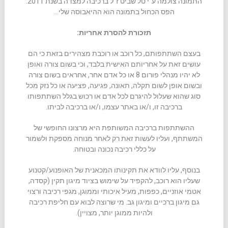
התמונה צולמה ע"י טל שביט ז"ל ברכיבה למצדה בשנת 2011.
הפס הכחול בתמונה הוא ההיאבוסה שלי…
תזכורת להסרת אחריות:
בעצם השתתפותם, כל רוכב או רוכבת מצהירים בזאת כי הם
עושים זאת על אחריותם האישית בלבד, וכי בשום צורה ואופן
לא יהיו מנהלי פורום 8 או כל אדם אחר, אחראים בשום צורה
ובשום אופן לשום תקלה, תאונה, פגיעה, פציעה או כל נזק מכל
סוג שהוא שעלול להיגרם לכל אדם או רכוש בגלל השתתפותו
ברכיבה זו, ו/או באתר עצמו, ו/או ברכיבה לביתו.
ההשתתפות ברכיבה המשותפת היא מרצונו החופשי של
המשתתף, ועליו לעשות זאת רק לאחר מנוחה מספקת ולשמור
על כללי רכיבה נכונה ובטוחה.
בנוסף, עליו לוודא את תקינותו המכאנית של האופנוע/קטנוע
שעליו הוא רוכב, להקפיד על שימוש בציוד מיגון תקין (קסדה,
אטמי אוזניים, כפפות, מעיל איכותי וממוגן, מגפי רכיבה ורצוי
גם מיגון ברכיים ומיגון גב. מי שרוצה לבוא עם חליפת רכיבה
ולהיות ממוגן יותר, מצויין).