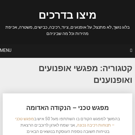
Ski
t
מיצו בדרכים
conten
בלוג נושך, לא מתנצל, על אופנועים, ציוד, רכיבה, כבישים, משטרה, אכיפת
מהירות וכל מה שביניהם
MENU
קטגוריה:
מפגשי אופנועים
ואופנוענים
Posts
מפגש טכני – הנקודה האדומה
navigation
בהמשך למפגש הקודם בו השתתפו מעל 50 איש ב
מפגש טכני
– תנוחות רכיבה נכונה
, אני שמח לארגן לרוכבים הרצאת
בטיחות חשובה נוספת העוסקת בנושאים הבאים: