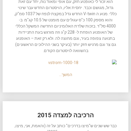
הוא זכור לי כאופנוע חזק, עם אופי ומאוד נוח, יחד עם זאת
גדול, מגושם וכבד. יחסית אליו, הויסטרום החדש עבר שינוי
כללי. מנוע ה V-twin החדש גדל במקצת לנפח של 1037 סמ"ק,
והוא מספק 100 כ"ס עגולים עם מומנט של 10.5 קג"מ ב-
4000 סל"ד. בזכות שלדת האלומיניום החדשה המשקל הכללי
של האופנוע הופחת ל- 228 ק"ג וזה מורגש בעת התניידות
בתנועה צפופה בעיר, וגם מחוצה לה. ולא רק זאת – האופנוע
גם צר וגם מרגיש חזק יותר (בעיקר בשני ההילוכים הראשונים)
בהשוואה לויסטרום הקודם.
המשך…
הרכיבה למצדה 2015
כבר שש שנים ש"מיצו בדרכים" כותב על זה (והאמת, אני, מיצו,