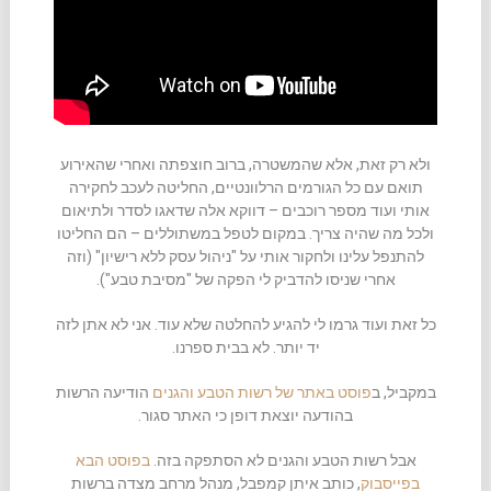
ולא רק זאת, אלא שהמשטרה, ברוב חוצפתה ואחרי שהאירוע
תואם עם כל הגורמים הרלוונטיים, החליטה לעכב לחקירה
אותי ועוד מספר רוכבים – דווקא אלה שדאגו לסדר ולתיאום
ולכל מה שהיה צריך. במקום לטפל במשתוללים – הם החליטו
להתנפל עלינו ולחקור אותי על "ניהול עסק ללא רישיון" (וזה
אחרי שניסו להדביק לי הפקה של "מסיבת טבע").
כל זאת ועוד גרמו לי להגיע להחלטה שלא עוד. אני לא אתן לזה
יד יותר. לא בבית ספרנו.
במקביל, ב
פוסט באתר של רשות הטבע והגנים
הודיעה הרשות
בהודעה יוצאת דופן כי האתר סגור.
אבל רשות הטבע והגנים לא הסתפקה בזה.
בפוסט הבא
בפייסבוק
, כותב איתן קמפבל, מנהל מרחב מצדה ברשות