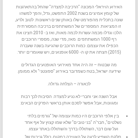
האירוע הויראלי המכונה "הרכיבה למצדה" שהחל בהתארגנות
של קומץ אמיצים בשנת 2002 התפשט, גדל, והפך למשהו
שונה בתכלית מהפורמט שלו באותן שנים ראשונות. לטוב ולרע,
זו המציאות. המספרים של המשתתפים ברכיבה המסורתית
הלכו וגדלו מכמה עשרות לכמה מאות, ואז ב- 2010 חצינו את
רף 1000 המשתתפים. מאז, מדי שנה, מספרי הרוכבים
הכפילו את עצמם. כמות הרוכבים שהגיעה בשנה שעברה
(2015) חצתה את קו ה- 6000 אופנועים, ויש שאומרים יותר.
מה שבטוח – זה היה אחד מאירועי האופנועים הגדולים
שידעה ישראל, בטח כשמדובר באירוע "ספונטני" ולא ממומן.
לכאורה – הצלחה גדולה.
אבל השנה אני וחברי לא נגיע למצדה. הסיבות לכך רבות
ומגוונות, אבל אפשר לסכם אותן בראשי הפרקים הבאים:
בין אלפי הרוכבים היו כמות עצומה של "גורמים בלתי
נשלטים", חבר'ה "בני טובים" שלא שמו קצוץ על אף אחד
ועל שום דבר, השתוללו בדרך והשתוללו באתר עצמו.
חלקם השפיע לרעה על האווירה במקום, כולל גניבות של