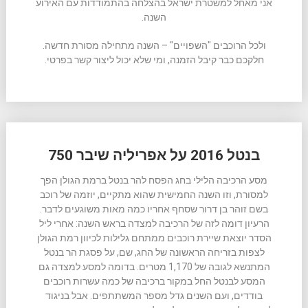
אני מאחל למשטרת ישראל בהצלחה בהתמודדות עם האירוע
השנה.
ולכל הרוכבים "השפויים" – השנה מתחילה מסורת חדשה.
חלקכם כבר קיבל הזמנה, ומי שלא יכול ליצור קשר בפרטי.
בנטל 2016 על אפריליה שיבר 750
מסע הרכיבה הלילי בחג הפסח להר בנטל ברמת הגולן הפך
למסורת, וזו השנה החמישית שהוא מתקיים, יוזמה של רוכב
בשם זוהר בן דרור שסחף אחריו כמה מאות משוגעים לדבר.
הרעיון דומה לזה של הרכיבה למצדה בראש השנה: אחרי ליל
הסדר יוצאת שיירת רוכבים ממתחם גלילות לכיוון רמת הגולן
לצפות בזריחה הראשונה של החג, שם, על פסגת הר בנטל
המתנשא לגובה של 1,170 מטרים. בדומה למסע למצדה גם
המסע לבנטל החל במקור ברכיבה של כמה עשרות רוכבים
בודדים, ועם השנים גדל מספר המשתתפים. אבל בניגוד