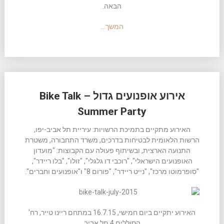
הבאה.
המשך…
אירוע אופנועים גדול – Bike Talk
Summer Party
האירוע מתקיים בתמיכת הרשויות: עיריית תל אביב-יפו,
הרשות הלאומית לבטיחות בדרכים, משרד התחבורה, משטרת
התנועה הארצית, ובשיתוף פעולה עם הקבוצות: "מועדון
האופנועים הישראלי", "רוכבי דו גלגלי", "זולו", "בלו ריידר",
"סופרמוטו מרכז", "נייט ריידר", "פורום 8" ו"אופנועים וחברים".
האירוע יתקיים ביום חמישי, 16.7.15 במתחם ריינו טייר, רח'
הסוללים 4 תל אביב