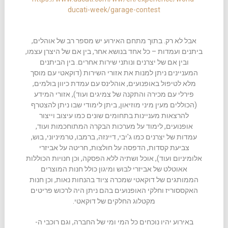
ducati-week/garage-contest
אבל לא רק. בתוך מתחם האירוע יש מספר רב של אוהלים,
ביתנים ועמדות – כל אחד בנושא אחר, בין אם של היצרן עצמו,
ובין אם של יצרנים ונותני שירות אחרים. בין הביתנים
המעניינים ניתן למנות את אזורי השירות (דוקאטי עם מוסך
מלא לטיפול באופנועים, אוהלינס עם עמדת כיוון בולמים,
פירלי עם מכירה והתקנה של צמיגים ועוד), אזורי המידע
(הכוללים מעין מיני מוזיאון, ביתן לימודי שבו ניתן להצטרף
להרצאות מעניינות בתחומים שונים כמו עיצוב וייצור
אופנועים, לימוד על מערכות הבקרה המתוחכמות ועוד,
עמדות של יצרנים כמו ג'יבי, דיינזה, ברמבו, טרמיניוני, בוש,
צביעת קסדות, הדפסה על חולצות, חריטה על אביזרי
אלומיניום ועוד), אוכל ושתיה ללא הפסקה, וכן חנויות הכוללות
אאוטלט של אביזרי לבוש ומיגון כולל חנות המוצרים
הממותגים של דוקאטי שמכרה ציוד בהנחות נאות, וכן חנות
האקססוריז וחלקי האופנועים בהם ניתן היה לרכוש פריטים
מקטלוג החלקים של דוקאטי.
באירוע יהיו נוכחים כל המי ומי של החברה, וגם רוכבי ה-