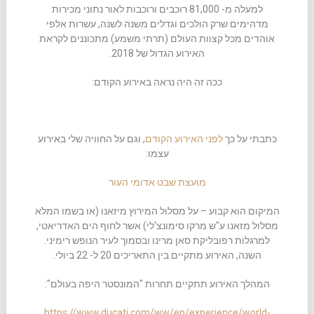
למעלה מ- 81,000 רוכבים ורוכבות לאור נתוני מכירות
מדהימים שרק הולכים וגדלים משנה לשנה, עשרות אלפי
אוהדים מכל קצוות העולם (תרתי משמע) מתכוננים לקראת
האירוע הגדול של 2018.
ככה זה היה נראה באירוע הקודם:
כתבתי על כך
לפני האירוע הקודם
, וגם על החוויה שלי באירוע
עצמו:
מועצת שבט אדומי העור
המיקום הוא קבוע – על מסלול המירוץ מיזאנו (או בשמו המלא
מסלול מזאנו ע"ש מרקו סימונצ'לי) אשר לחוף הים האדריאטי,
למרגלות רפובליקת סאן מרינו ובסמוך לעיר הנופש רימיני.
השנה, האירוע מתקיים בין התאריכים 20 ל- 22 ביולי.
המהלך האירוע תתקיים תחרות "המונסטר היפה בעולם":
https://www.ducati.com/ww/en/experience/world-