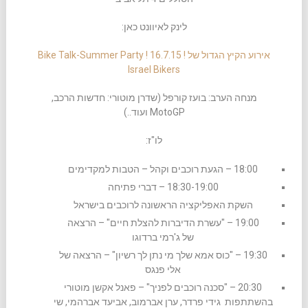
לינק לאיוונט כאן:
אירוע הקיץ הגדול של Bike Talk-Summer Party ! 16.7.15 !
Israel Bikers
מנחה הערב: בועז קורפל (שדרן מוטורי: חדשות הרכב,
MotoGP ועוד..)
לו"ז:
18:00 – הגעת רוכבים וקהל – הטבות למקדימים
18:30-19:00 – דברי פתיחה
השקת האפליקציה הראשונה לרוכבים בישראל
19:00 – "עשרת הדיברות להצלת חיים" – הרצאה
של ג'רמי ברדוגו
19:30 – "כוס אמא שלך מי נתן לך רשיון" – הרצאה של
אלי פנגס
20:30 – "סכנה רוכבים לפניך" – פאנל אקשן מוטורי
בהשתתפות גידי פרדר, ערן אברמוב, אביעד אברהמי, שי