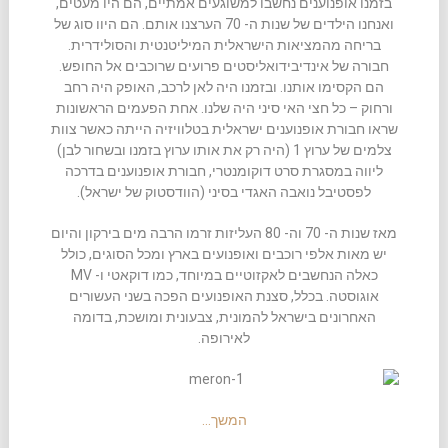
בזמנו אופנוענים נחשבו למשוגעים אמתיים, הם היו מעטים,
ואנחנו הילדים של שנות ה- 70 הערצנו אותם. הם היוו סוג של
בריחה מהמציאות הישראלית המיליטנטית והסולידרית.
חבורה של אינדיבידואליסטים פרועים שרוכבים אל החופש.
הם הקסימו אותנו. ובזמנו היה לאן לרכב, האופק היה רחב
ורחוק – כל חצי האי סיני היה שלנו. אחת הפעמים הראשונות
שראו חבורת אופנוענים ישראלית בטלוויזיה הייתה כאשר צוות
צלמים של ערוץ 1 (היה רק את אותו ערוץ בזמנו ובשחור לבן)
ליווה במסגרת סרט דוקומנטרי, חבורת אופנוענים בדרכה
לפסטיבל נואבה האגדי בסיני (הוודסטוק של ישראל).
מאז שנות ה- 70 וה- 80 העליזות זרמו הרבה מים בירקון והיום
יש מאות אלפי רוכבים ואופנועים בארץ ומכל הסוגים, כולל
כאלה הנחשבים לאקזוטיים במיוחד, כמו דוקאטי ו- MV
אוגוסטה. בכלל, סצנת האופנועים הפכה בשני העשורים
האחרונים בישראל להמונית, צבעונית ומושכת, בדומה
לאירופה.
המשך…