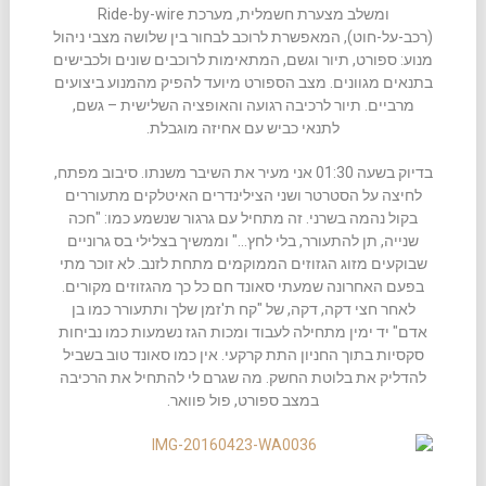
ומשלב מצערת חשמלית, מערכת Ride-by-wire
(רכב-על-חוט), המאפשרת לרוכב לבחור בין שלושה מצבי ניהול
מנוע: ספורט, תיור וגשם, המתאימות לרוכבים שונים ולכבישים
בתנאים מגוונים. מצב הספורט מיועד להפיק מהמנוע ביצועים
מרביים. תיור לרכיבה רגועה והאופציה השלישית – גשם,
לתנאי כביש עם אחיזה מוגבלת.
בדיוק בשעה 01:30 אני מעיר את השיבר משנתו. סיבוב מפתח,
לחיצה על הסטרטר ושני הצילינדרים האיטלקים מתעוררים
בקול נהמה בשרני. זה מתחיל עם גרגור שנשמע כמו: "חכה
שנייה, תן להתעורר, בלי לחץ…" וממשיך בצלילי בס גרוניים
שבוקעים מזוג הגזוזים הממוקמים מתחת לזנב. לא זוכר מתי
בפעם האחרונה שמעתי סאונד חם כל כך מהגזוזים מקורים.
לאחר חצי דקה, דקה, של "קח ת'זמן שלך ותתעורר כמו בן
אדם" יד ימין מתחילה לעבוד ומכות הגז נשמעות כמו נביחות
סקסיות בתוך החניון התת קרקעי. אין כמו סאונד טוב בשביל
להדליק את בלוטת החשק. מה שגרם לי להתחיל את הרכיבה
במצב ספורט, פול פוואר.