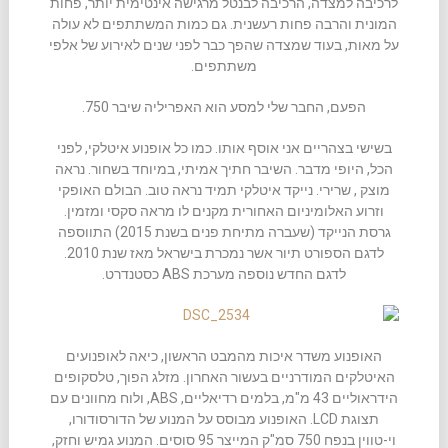
לרכיבה למצדה, הרכיבה לבנטל מרגישה אינטימית יותר, פחות
המונית והרבה פחות רעשנית. גם כמות המשתתפים לא עולה
על מאות, בעוד שמצדה שהפך כבר לפני שנים לאירוע של אלפי
משתתפים.
הפעם, החבר שלי למסע הוא האפריליה שיבר 750.
בשישי בצהריים אני אוסף אותו. כמו כל אופנוע איטלקי, לפני
הכל, היופי מדבר. השיבר חתיך אמיתי, במיוחד בשחור. נראה
מוצק , שרירי. נייקד איטלקי תמיד נראה טוב. הבולם האופקי
וזרוע האלומיניום האחורית מקנים לו מראה סקסי ומזמין.
גרסת הנייקד (שעברה מתיחת פנים בשנת 2015) התווספה
לדגם הספורט תיור אשר נמכרת בישראל מאז שנת 2010.
לדגם החדש נוספה מערכת ABS כסטנדרט.
האופנוע משדר איכות מהמבט הראשון, כיאה לאופנועים
האיטלקים המודרניים בעשור האחרון. מזלג הפוך, טלסקופים
הידראוליים 43 מ"מ, בלמים רדיאליים, ABS, ולוח מחוונים עם
תצוגת LCD. האופנוע מבוסס על המנוע של הדורסודורו,
וי-טווין בנפח 750 סמ"ק המייצר 95 סוסים. המנוע גמיש וחזק,