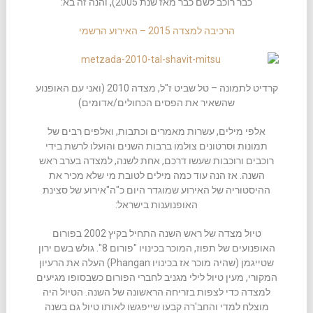
כבר רוכב לשם כבר מאז שנת 2005), והנה זה בא:
הרכיבה למצדה 2015 – האירוע הרשמי
קרדיט לתמונה – טל שביט ז"ל, מצדה 2010 (ואני עם האופנוע
שהשאיר את הפסים הכחולים/אדומים)
אלפי מילים, עשרות מאמרים וכתבות, ואלפים רבים של
תמונות וסרטונים צולמו ברבות השנים והועלו לרשת בידי
רוכבים ורוכבות שעשו דרכם, אחת לשנה, למצדה בערב ראש
השנה. אז הנה עוד כמה מילים לטובת מי שלא מכיר את
ההיסטוריה של האירוע שמוגדר היום כ"ה"אירוע של סצינת
האופנוענות בישראל:
טיול מצדה של ראש השנה התחיל בקיץ 2002 בפורום
האופנועים של תפוז, המוכר בכינויו "פורום 8". גולש בשם ירון
שטייגמן (שהיה מוכר אז בכינויו Phangan) העלה את הרעיון
המקורי, מעין טיול לילי מגניב לחברי הפורום כשבסופו מגיעים
למצדה כדי לצפות בזריחה הראשונה של השנה. הטיול היה
מוצלח למדי והחב'רה קבעו שייפגשו לאותו טיול גם בשנה