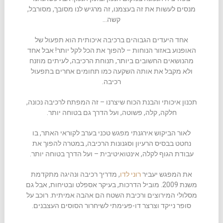
מנסים לעשות את זה בעצמנו, זה מרגיש לנו מסובך, מסורבל,
קשה…
אחד היעדים הגבוהים ברכיבה איכותית הוא תפעול של
האופנוע באזור הנוחות – להפוך את הכל לקל יותר! אבל אחד
מהנושאים החשובים ביותר, תנוחת הרכיבה, לעיתים מוזנח
ולא מקבל את אותה השקעה כמו תחומים אחרים בתפעול
רכיבה.
תכנון איכותי והבנת הכוח שיצרנו – זה המפתח לרכיבה נכונה,
חלקה, קלה, פשוטה, ועל הדרך גם בטוחה יותר.
לאור הביקוש אירגנתי מפגש טכני בערב לקוראי האתר, בו
נחטט בבסיס הרעיון וסגנונות הרכיבה, במטרה להפוך את
עבודת הגוף לקלה, אינטואיטיבית – ועל הדרך בטוחה יותר.
את המפגש יעביר
רוני לדו
, מדריך רכיבה ונהיגה מתקדמת
משנת 2009. מוביל הדרכות, בעיקר אספלט ובטיחות, אבל גם
מסלולי המירוצים ורכיבת השטח הם אהבה אמיתית. רוכב על
סופר נייקד וצרצר דו-פעימתי לשיחרור הסוסים העצבנים.