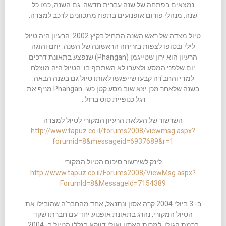
נמצאים בפתחה של שנה עברית חדשה. גם השנה, כמו כל
שנה, מנהלי פורום אופנועים בתפוז מתכוונים לרכב למצדה.
טיול מצדה של ראש השנה התחיל בקיץ 2002. הרעיון היה טיול
לילי ובסופו לצפות בזריחה הראשונה של השנה. יוזם והוגה
הרעיון הוא ירון שטייגמן (Phangan) שנפצע בתאונת דרכים
יום שלפני המסע ולצערו לא השתתף בו. הטיול היה מוצלח
למדי והחב'רה קבעו שייפגשו לאותו טיול גם בשנה הבאה.
בשנה שלאחר מכן יצא שוב מסע קטן כש- Phangan מניף את
דגל כנופיית סוס ברזל…
השרשור של העלאת הרעיון המקורי לטיול למצדה
http://www.tapuz.co.il/forums2008/viewmsg.aspx?
forumid=8&messageid=6937689&r=1
לינק לשירשור סיכום הטיול המקורי
http://www.tapuz.co.il/Forums2008/ViewMsg.aspx?
ForumId=8&MessageId=7154389
ב- 3 ביולי 2004 קרה אסון ונתנאל, אחד מהחבר'ה שהובילו את
הטיול המקורי, נהרג בתאונת אופנוע יחד עם חברתו שקד
ברמת הגולן. למרות האסון ואולי דווקא בגללו הטיול ב- 2004