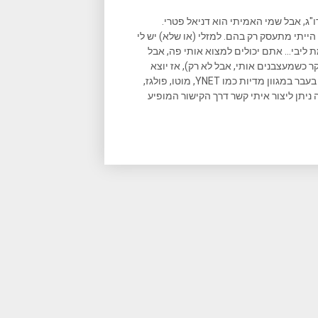
ו"ג, אבל שמי האמיתי הוא דניאל פטרי.
הייתי מתעסק רק בהם. למזלי (או שלא) יש לי
ליבי... אתם יכולים למצוא אותי פה, אבל
ר כשמעצבנים אותי, אבל לא רק), אז יוצא
שאני גם כותב המון במקומות נוספים, וכתבות שאני כתבתי פורסמו בעבר במגוון מדיות כמו YNET, מוטו, פולגז,
 ניתן ליצור איתי קשר דרך הקישור המופיע