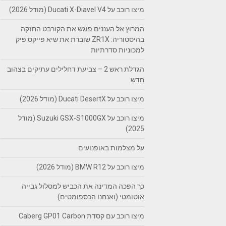
מיצו רוכב על Ducati X-Diavel V4 (מודל 2026)
המרוץ אל העננים פוגש את הקורבט החזקה
בהיסטוריה: ZR1X שוברת את שיא פייקס פיק
למכוניות סדרתיות
הגדלת ראש 2 – צביעת דחלילים עתיקים בצהוב
חדש
מיצו רוכב על Ducati DesertX (מודל 2026)
מיצו רוכב על Suzuki GSX-S1000GX (מודל
2025)
על מצלמות באופנועים
מיצו רוכב על BMW R12 (מודל 2026)
כך הפכה המדינה את הכביש למסלול גבייה
אוטומטי (ואנחנו הכספומטים)
מיצו רוכב עם קסדת Caberg GP01 Carbon