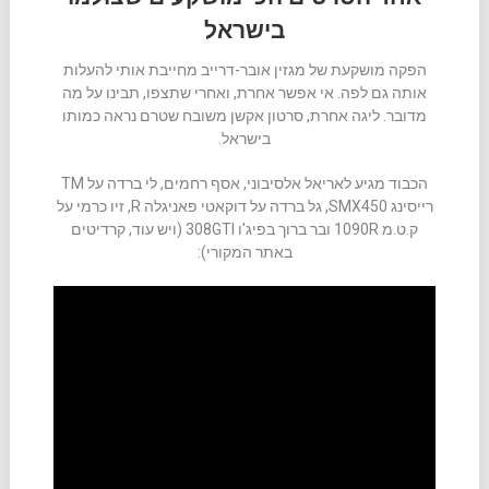
בישראל
הפקה מושקעת של מגזין אובר-דרייב מחייבת אותי להעלות
אותה גם לפה. אי אפשר אחרת, ואחרי שתצפו, תבינו על מה
מדובר. ליגה אחרת, סרטון אקשן משובח שטרם נראה כמותו
בישראל.
הכבוד מגיע לאריאל אלסיבוני, אסף רחמים, לי ברדה על TM
רייסינג SMX450, גל ברדה על דוקאטי פאניגלה R, זיו כרמי על
ק.ט.מ 1090R ובר ברוך בפיג'ו 308GTI (ויש עוד, קרדיטים
באתר המקורי):