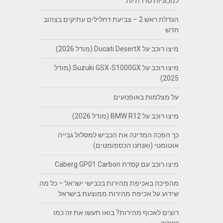
למכוניות סדרתיות
הגדלת ראש 2 – צביעת דחלילים עתיקים בצהוב
חדש
מיצו רוכב על Ducati DesertX (מודל 2026)
מיצו רוכב על Suzuki GSX-S1000GX (מודל
2025)
על מצלמות באופנועים
מיצו רוכב על BMW R12 (מודל 2026)
כך הפכה המדינה את הכביש למסלול גבייה
אוטומטי (ואנחנו הכספומטים)
מיצו רוכב עם קסדת Caberg GP01 Carbon
מהפיכה באכיפת מהירות בכבישי ישראל – כל מה
שידוע על אכיפת מהירות ממוצעת בישראל
רוצים לאכוף מהירות? בואו תעשו את זה כמו
שצריך