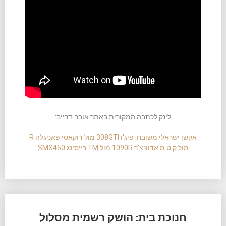
לינק לכתבה המקורית באתר אובר-דרייב:
אקשן ישראלי משובח: פיג'ו 308GTI מול דוקאטי פאניגלה R
מול ק.ט.מ אדוונצ'ר 1090R מול TM רייסינג SMX450
חנוכת בית: הושק רשמית מסלול