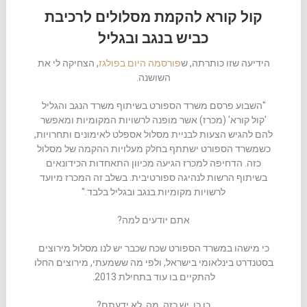
קול קורא להקמת מסלולים לרכיבת
כביש בנגב ובגליל
הידיעה שזו כותרתה, ש
פורסמה היום בפולגז
, הצחיקה לי את
השושנה.
"השבוע פרסם משרד הספורט בשיתוף משרד הנגב והגליל
'קול קורא' (מכרז) אשר מופנה לרשויות המקומיות ומאפשר
להם להגיש הצעות לבניית מסלול אספלט לאימונים ותחרויות,
כשמשרד הספורט ישתתף בחלק מעלויות ההקמה של מסלול
כזה. הדחיפה למכרז הגיעה מכיוון התאחדות הכידונאים
בשיתוף הרשות לנהיגה ספורטיבית. בשלב זה המכרז מיועד
לרשויות מקומיות בנגב ובגליל בלבד."
אתם יודעים למה?
כי מישהו במשרד הספורט שכח שכבר יש לנו מסלול מירוצים
בסטנדרט בינלאומי בישראל, ולפי מה ששמעתי, מירוצים החלו
להתקיים בו עוד בתחילת 2013.
כן כן. יש כזה. מה, לא ידעתם?