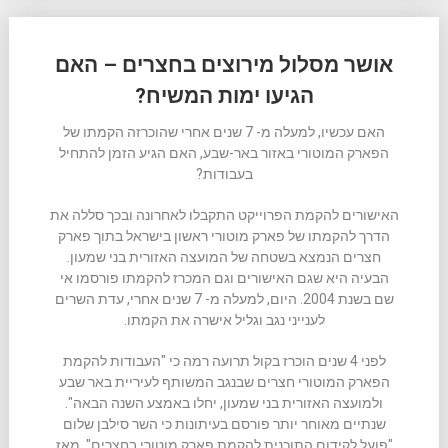
אושר מסלול מירוצים בחצרים – האם
הגיעו ימות המשיח?
האם עכשיו, למעלה מ- 7 שנים אחרי שהוכרזה הקמתו של
הפארק המוטורי באזור באר-שבע, האם הגיע הזמן להתחיל
בעבודות?
האישורים להקמת הפרוייקט התקבלו לאחרונה ובכך סללה את
הדרך להקמתו של פארק מוטורי ראשון בישראל בתוך פארק
חצרים הנמצא בשטחה של המועצה האזורית בני שמעון.
הבעיה היא שגם האישורים וגם המכרז להקמתו פורסמו אי
שם בשנת 2004. היום, למעלה מ- 7 שנים אחרי, עדת השרים
לענייני נגב וגליל אישרה את הקמתו.
לפני 4 שנים הוכרז בקול תרועה רמה כי "העבודות להקמת
הפארק המוטורי חצרים שבנגב המשותף לעיריית באר שבע
ולמועצה האזורית בני שמעון, יחלו באמצע השנה הבאה".
שנתיים מאוחר יותר פורסם בעיתונות כי השר סילבן שלום
"פועל לקידום התוכנית להקמת פארק מוטורי בחצרים". מאז