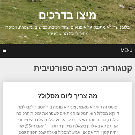
Ski
t
מיצו בדרכים
conten
בלוג נושך, לא מתנצל, על אופנועים, ציוד, רכיבה, כבישים, משטרה, אכיפת
מהירות וכל מה שביניהם
MENU
קטגוריה:
רכיבה ספורטיבית
Posts
מה צריך ליום מסלול?
navigation
פוסט זה הוא לא מאמר, ואני לא מנסה בו להסביר לכם למה
דווקא מסלול הוא המקום המתאים לשפר את יכולות הרכיבה
שלכם, הרבה יותר מאשר בפס הקבוע שלכם על כביש ציבורי.
אני גם לא בא לדון בשאלת מיליון הדולר – "האם הז$@ שלי
יהיה קטן יותר אם אני אגיע למסלול ואגלה שכל הפוזה שאני