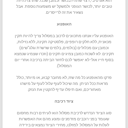
הוא אגרסיבי, רצוי שתהיו בכושר וכמובן שככל שתרצו להיות
טובים יותר, לכושר הגופני ולמשקל יש משמעות נוספת. אבל
נשאיר את זה לרייסרים.
האופנוע
האופנוע עליו אנחנו מתכוונים לרכוב במסלול צריך להיות תקין
מכאנית, ללא חלקים רופפים, פלסטיקה תקינה, ללא נזילות,
וכמובן עם מכלולים (בולמים, בלמים שרשרת וגלג"שים)
תקינים. לא לשכוח כמובן צמיגים תקינים (וזכרו שצמיג שנמצא
בסוף חייו אולי לא יאפשר לכם לחזור הביתה ברכיבה אחרי יום
המסלול).
פרקו מהאופנוע כל מה שזז, לא מחובר קבוע, או מיותר, כולל
מראות ככל הניתן. מה שיכול לעוף עלול לעוף על מישהו
מאחוריכם, ואם תיפלו עדיף להקטין את הנזק.
ציוד רכיבה
סוג הציוד הנדרש לרכיבת מסלול הוא לעיתים רבות מחסום
שעומד בפני רוכבים מזדמנים ומונע מהם את האפשרות
לעלות על המסלול. למזלנו, מחירי הציוד נמצאים בירידה