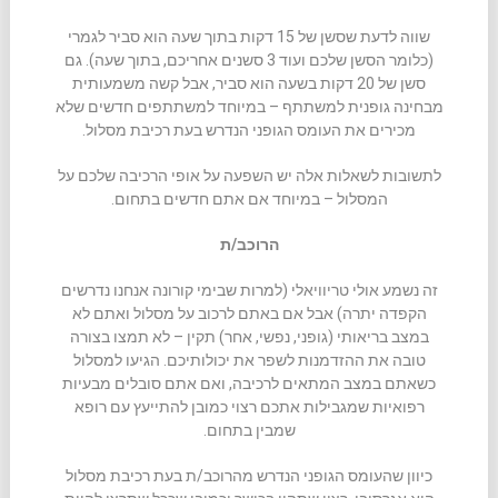
שווה לדעת שסשן של 15 דקות בתוך שעה הוא סביר לגמרי
(כלומר הסשן שלכם ועוד 3 סשנים אחריכם, בתוך שעה). גם
סשן של 20 דקות בשעה הוא סביר, אבל קשה משמעותית
מבחינה גופנית למשתתף – במיוחד למשתתפים חדשים שלא
מכירים את העומס הגופני הנדרש בעת רכיבת מסלול.
לתשובות לשאלות אלה יש השפעה על אופי הרכיבה שלכם על
המסלול – במיוחד אם אתם חדשים בתחום.
הרוכב/ת
זה נשמע אולי טריוויאלי (למרות שבימי קורונה אנחנו נדרשים
הקפדה יתרה) אבל אם באתם לרכוב על מסלול ואתם לא
במצב בריאותי (גופני, נפשי, אחר) תקין – לא תמצו בצורה
טובה את ההזדמנות לשפר את יכולותיכם. הגיעו למסלול
כשאתם במצב המתאים לרכיבה, ואם אתם סובלים מבעיות
רפואיות שמגבילות אתכם רצוי כמובן להתייעץ עם רופא
שמבין בתחום.
כיוון שהעומס הגופני הנדרש מהרוכב/ת בעת רכיבת מסלול