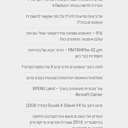
הגדרה חדשה באתר הממשלתי
על ביטוח נסיעות לחו"ל וכל מה שקשור להשכרת
אופנועים בחו"ל
916 – האופנוע ששינה את דוקאטי ואולי גם את
עולם אופנועי הספורט כולו
תקן FIM FRHPhe-02 – הדור הבא של בטיחות
הקסדות כבר כאן
למה רוכבי אופנועים מדביקים X על הפנס הקדמי?
מצלמות הגאטסו הכתומות נצבעות בצבע צהוב
עוד מכונית מעופפת, בערך – XPENG Land
Aircraft Carrier
מיצו רוכב על Ducati X-Diavel V4 (מודל 2026)
המרוץ אל העננים פוגש את הקורבט החזקה
בהיסטוריה: ZR1X שוברת את שיא פייקס פיק