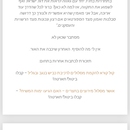
בתחרויות בחו"ל יחד עם גאווה לראות את דגל ישראל ואף
לשמוע את התקווה, אז למה לא כאן? ברור לכל שהדרך עוד
ארוכה, אבל אני מאמין שהיא אפשרית ולצורך כך דרושה
סבלנות ואמון מצד הספורטאים אם רצון ונכונות מצד הרשויות
והעסקנים."
מסתבר שכאן לא.
אין לי מה להוסיף. האחרון שיכבה את האור.
תזכורת לכתבות אחרות בתחום:
קול קורא להקמת מסלולים לרכיבת כביש בנגב ובגליל
– קבלו
ביטול! חארטה!
אושר מסלול מירוצים בחצרים – האם הגיעו ימות המשיח?
–
קבלו ביטול! חארטה!