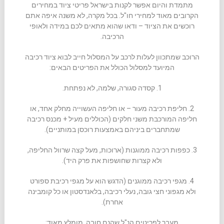
מתמדת והיום אפשר לקנות בישראל פריטי ציוד במחירים
הקרובים מאוד למחירי חו"ל. בכל מקרה, לא משנה איפה אתם
רוכשים את הציוד – ודאו שהוא מתאים לכם במידה ולאופי
הרכיבה.
הרוכב שמתכוון לעלות לרכב על המסלול חייב לבוא ציוד רכיבה
המיועד למסלול הכולל את הפריטים הבאים:
1. קסדה סגורה, שלמה, לא נפתחת.
2. חליפת רכיבה מעור – או חליפה העשוייה מחלק אחד, או
חליפה המורכבת משני חלקים (הכוללים מעיל + מכנס רכיבה
שמתחברים ביניהם באמצעות רוכסן במותניים).
3. כפפות רכיבה ממוגנות (ארוכות, מעל קצה שרוול החליפה,
ולא קצרות שחושפות את פרק היד).
4. מגפי רכיבה ממוגנים (הדגש הוא על מגפי רכיבת ספורט
ולא מגפוני חצי גובה, נעלי רכיבה, בלאנדסטון או כל קומבינה
אחרת).
מעבר לפריטים הנ"ל שהנם חובה, מומלץ מאוד: