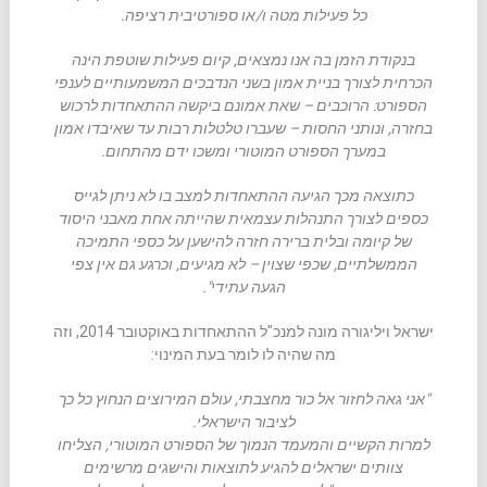
כל פעילות מטה ו/או ספורטיבית רציפה.
בנקודת הזמן בה אנו נמצאים, קיום פעילות שוטפת הינה
הכרחית לצורך בניית אמון בשני הנדבכים המשמעותיים לענפי
הספורט: הרוכבים – שאת אמונם ביקשה ההתאחדות לרכוש
בחזרה, ונותני החסות – שעברו טלטלות רבות עד שאיבדו אמון
במערך הספורט המוטורי ומשכו ידם מהתחום.
כתוצאה מכך הגיעה ההתאחדות למצב בו לא ניתן לגייס
כספים לצורך התנהלות עצמאית שהייתה אחת מאבני היסוד
של קיומה ובלית ברירה חזרה להישען על כספי התמיכה
הממשלתיים, שכפי שצוין – לא מגיעים, וכרגע גם אין צפי
הגעה עתידי".
ישראל ויליגורה מונה למנכ"ל ההתאחדות באוקטובר 2014, וזה
מה שהיה לו לומר בעת המינוי:
"אני גאה לחזור אל כור מחצבתי, עולם המירוצים הנחוץ כל כך
לציבור הישראלי.
למרות הקשיים והמעמד הנמוך של הספורט המוטורי, הצליחו
צוותים ישראלים להגיע לתוצאות והישגים מרשימים