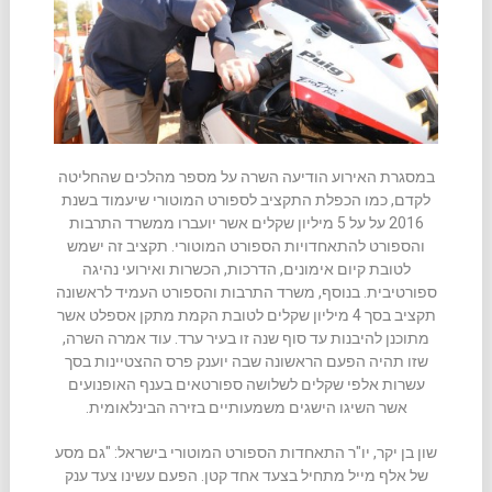
במסגרת האירוע הודיעה השרה על מספר מהלכים שהחליטה
לקדם, כמו הכפלת התקציב לספורט המוטורי שיעמוד בשנת
2016 על על 5 מיליון שקלים אשר יועברו ממשרד התרבות
והספורט להתאחדויות הספורט המוטורי. תקציב זה ישמש
לטובת קיום אימונים, הדרכות, הכשרות ואירועי נהיגה
ספורטיבית. בנוסף, משרד התרבות והספורט העמיד לראשונה
תקציב בסך 4 מיליון שקלים לטובת הקמת מתקן אספלט אשר
מתוכנן להיבנות עד סוף שנה זו בעיר ערד. עוד אמרה השרה,
שזו תהיה הפעם הראשונה שבה יוענק פרס ההצטיינות בסך
עשרות אלפי שקלים לשלושה ספורטאים בענף האופנועים
אשר השיגו הישגים משמעותיים בזירה הבינלאומית.
שון בן יקר, יו"ר התאחדות הספורט המוטורי בישראל: "גם מסע
של אלף מייל מתחיל בצעד אחד קטן. הפעם עשינו צעד ענק