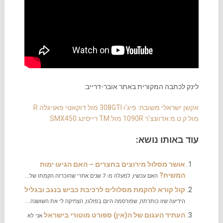
לינק לכתבה המקורית באתר אובר-דרייב:
אקשן ישראלי משובח: פיג'ו 308GTI מול דוקאטי פאניגלה R
מול ק.ט.מ אדוונצ'ר 1090R מול TM רייסינג SMX450
עוד באותו נושא:
אושר מסלול מירוצים בחצרים – האם הגיעו ימות
המשיח?
האם עכשיו, למעלה מ- 7 שנים אחרי שהוכרזה הקמתו של...
קול קורא להקמת מסלולים לרכיבת כביש בנגב ובגליל
הידיעה שזו כותרתה, שפורסמה היום בפולגז, הצחיקה לי את השושנה....
העתיד העגום של ה(אין) ספורט מוטורי בישראל
אני לא