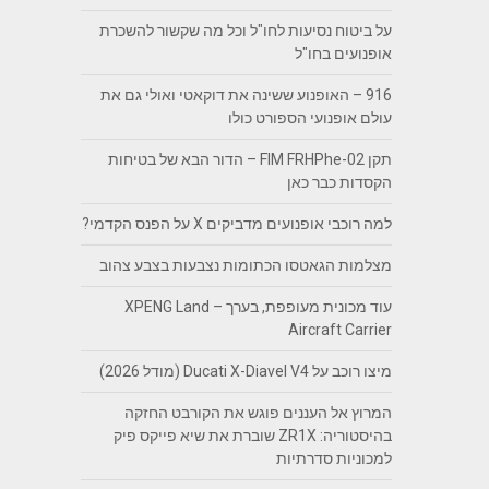
על ביטוח נסיעות לחו"ל וכל מה שקשור להשכרת
אופנועים בחו"ל
916 – האופנוע ששינה את דוקאטי ואולי גם את
עולם אופנועי הספורט כולו
תקן FIM FRHPhe-02 – הדור הבא של בטיחות
הקסדות כבר כאן
למה רוכבי אופנועים מדביקים X על הפנס הקדמי?
מצלמות הגאטסו הכתומות נצבעות בצבע צהוב
עוד מכונית מעופפת, בערך – XPENG Land
Aircraft Carrier
מיצו רוכב על Ducati X-Diavel V4 (מודל 2026)
המרוץ אל העננים פוגש את הקורבט החזקה
בהיסטוריה: ZR1X שוברת את שיא פייקס פיק
למכוניות סדרתיות