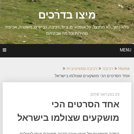
Ski
t
מיצו בדרכים
conten
בלוג נושך, לא מתנצל, על אופנועים, ציוד, רכיבה, כבישים, משטרה, אכיפת
מהירות וכל מה שביניהם
MENU
Home
רכיבה
רכיבה ספורטיבית
אחד הסרטים הכי מושקעים שצולמו בישראל
25 בפברואר 2018
אחד הסרטים הכי
מושקעים שצולמו בישראל
הפקה מושקעת של מגזין אובר-דרייב מחייבת אותי להעלות