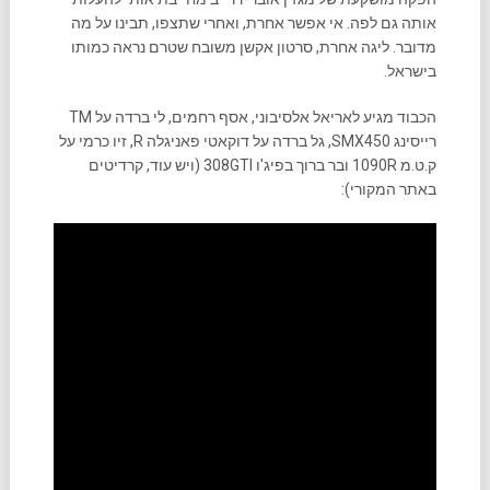
אותה גם לפה. אי אפשר אחרת, ואחרי שתצפו, תבינו על מה
מדובר. ליגה אחרת, סרטון אקשן משובח שטרם נראה כמותו
בישראל.
הכבוד מגיע לאריאל אלסיבוני, אסף רחמים, לי ברדה על TM
רייסינג SMX450, גל ברדה על דוקאטי פאניגלה R, זיו כרמי על
ק.ט.מ 1090R ובר ברוך בפיג'ו 308GTI (ויש עוד, קרדיטים
באתר המקורי):