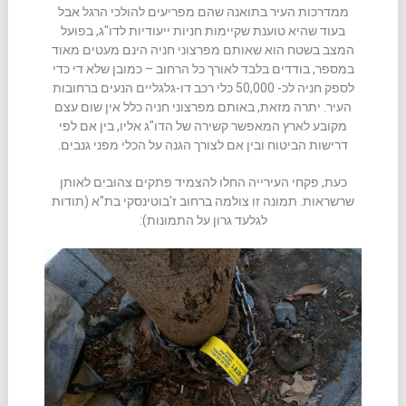
ממדרכות העיר בתואנה שהם מפריעים להולכי הרגל אבל
בעוד שהיא טוענת שקיימות חניות ייעודיות לדו"ג, בפועל
המצב בשטח הוא שאותם מפרצוני חניה הינם מעטים מאוד
במספר, בודדים בלבד לאורך כל הרחוב – כמובן שלא די כדי
לספק חניה לכ- 50,000 כלי רכב דו-גלגליים הנעים ברחובות
העיר. יתרה מזאת, באותם מפרצוני חניה כלל אין שום עצם
מקובע לארץ המאפשר קשירה של הדו"ג אליו, בין אם לפי
דרישות הביטוח ובין אם לצורך הגנה על הכלי מפני גנבים.
כעת, פקחי העירייה החלו להצמיד פתקים צהובים לאותן
שרשראות. תמונה זו צולמה ברחוב ז'בוטינסקי בת"א (תודות
לגלעד גרון על התמונות):