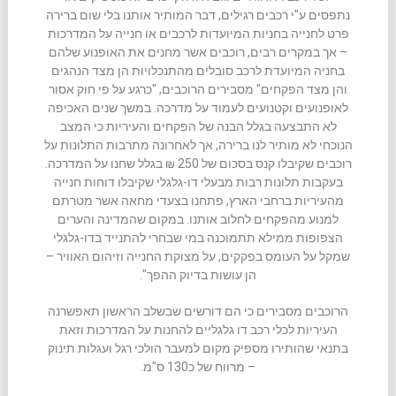
נתפסים ע"י רכבים רגילים, דבר המותיר אותנו בלי שום ברירה
פרט לחנייה בחניות המיועדות לרכבים או חנייה על המדרכות
– אך במקרים רבים, רוכבים אשר מחנים את האופנוע שלהם
בחניה המיועדת לרכב סובלים מהתנכלויות הן מצד הנהגים
והן מצד הפקחים" מסבירים הרוכבים, "כרגע על פי חוק אסור
לאופנועים וקטנועים לעמוד על מדרכה. במשך שנים האכיפה
לא התבצעה בגלל הבנה של הפקחים והעיריות כי המצב
הנוכחי לא מותיר לנו ברירה, אך לאחרונה מתרבות התלונות על
רוכבים שקיבלו קנס בסכום של 250 ₪ בגלל שחנו על המדרכה.
בעקבות תלונות רבות מבעלי דו-גלגלי שקיבלו דוחות חנייה
מהעיריות ברחבי הארץ, פתחנו בצעדי מחאה אשר מטרתם
למנוע מהפקחים לחלוב אותנו. במקום שהמדינה והערים
הצפופות ממילא תתמוכנה במי שבחרי להתנייד בדו-גלגלי
שמקל על העומס בפקקים, על מצוקת החנייה וזיהום האוויר –
הן עושות בדיוק ההפך".
הרוכבים מסבירים כי הם דורשים שבשלב הראשון תאפשרנה
העיריות לכלי רכב דו גלגליים להחנות על המדרכות וזאת
בתנאי שהותירו מספיק מקום למעבר הולכי רגל ועגלות תינוק
– מרווח של כ130 ס"מ.