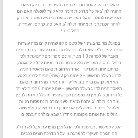
להולכי הרגל. לאחר מכן, מצהירה העירייה בדבריה, תיאסר
החניה לדו"ג על כל מדרכות העיר, ללא קשר לשאלה האם הם
מפריעים להולכי הרגל. העירייה טוענת כי היא תעשה זאת רק
לאחר הכנת חניות מיוחדות לדו"ג. האכיפה, כך לפי העירייה,
תחל ב- 7.7.
בפועל, מדובר בשינוי של סטטוס קוו שהיה קיים מזה עשרות
שנים, לפיו דו"ג רשאים לחנות על מדרכות כל עוד הם מותירים
מעבר של לפחות 1.3 מטר, ואינם מפריעים לתנועת הולכי
הרגל. בנוסף, העירייה כלל לא מכינה די חניות לדו"ג. לדוגמה,
ברחוב יוחנן הסנדלר – אחד הרחובות בהם תיאסר החניה
לדו"ג בשלב הראשון – קיימות רק 2 (שתי) חניות לדו"ג בקטע
האמור. כך גם ברחוב ביאליק – עוד אחד מהרחובות בהם
תיאסר חניה לדו"ג בשלב הראשון – שם קיימות 6 חניות לאורך
כל הרחוב כולו. אין כל סימנים לכך שהעירייה כלל טורחת להכין
עוד חניות לדו"ג. יתרה מזאת, פעמים רבות נתפסות חניות
אלה ע"י רכבים שמנצלים את יתרון הגודל שלהם, ולמעשה
גוזלים את אותם מקומות מהדו"ג שבאים לחנות במקום.
הלכה למעשה, תנועת הולכי הרגל אכן מופרעת אבל לא הדו"ג
הם הגורם העיקרי להפרעה זו. על המדרכה חונים רכבים