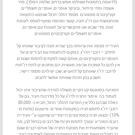
(לדוגמה בתמונות שצולמו אמש ברחוב שלמה המלך), פחי
אשפה ופחי מיחזור, ובעיקר אופניים, אופניים חשמליים
וקורקינטים ממונעים. מספר הולכי הרגל שנפגעו כתוצאה
מהתנגשות עם דו"ג חונה, קשור ומכוסה שואף לאפס. לעומת
זאת, מדי שבוע אנו מתבשרים על תאונות עם אופניים,
אופניים חשמליים וקורקינטים ממונעים.
העירייה מכסה את ערוותה בכך שהיא פונה לציבור שאותו קל
לחלוב – רוכבי הדו"ג. במקום להתעמת עם הביריונים על
האופניים והקורקינטים, אותם קשה לפקחים לתפוס ושנגדם
אין להם כל סמכות אכיפה מעשית, הם מתכוונים לתת דו"חות
לרוכבי דו"ג שאותם קל להעניש, שכן יש להם מספר רישוי,
חשבון בנק וזהות שאותה אפשר לתבוע.
הפגיעה בסטטוס קוו הקיים משולה לגזירה שהציבור אינו יכול
לעמוד בה. איסור החניה לדו"ג על כל מדרכות העיר, גם על
כאלה שבהם כלל אין הפרעה להולכי הרגל, תביא כ- 30,000
רוכבי דו"ג לחפש חניה במקומות אחרים. מיעוטם (פחות מ-
10%) ימצאו חניה במפרצונים הייעודיים שהוקצו ע"י העירייה.
רובם המכריע יצטרך לתפוס חניות של רכבים בכחול לבן, מה
שיגביר משמעותית את מצוקת החניה של אותם רכבים שגם
כך סובלים קשות מעבודות התשתית שהחלו לאחרונה בעיר.