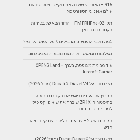
916 – האופנוע ששינה את דוקאטי ואולי גם את
עולם אופנועי הספורט כולו
תקן FIM FRHPhe-02 – הדור הבא של בטיחות
הקסדות כבר כאן
למה רוכבי אופנועים מדביקים X על הפנס הקדמי?
מצלמות הגאטסו הכתומות נצבעות בצבע צהוב
עוד מכונית מעופפת, בערך – XPENG Land
Aircraft Carrier
מיצו רוכב על Ducati X-Diavel V4 (מודל 2026)
המרוץ אל העננים פוגש את הקורבט החזקה
בהיסטוריה: ZR1X שוברת את שיא פייקס פיק
למכוניות סדרתיות
הגדלת ראש 2 – צביעת דחלילים עתיקים בצהוב
חדש
מיצו רוכב על Ducati DesertX (מודל 2026)