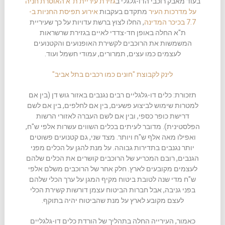
בעוד מאבק רוכבי הדו-גלגלי ב
גזירת עיריית ת"א האוסרת חניה
על מדרכות העיר
מתקדם בעקבות
אירוע תפיסת החניות ב-
7.7 בכיכר המדינה
, החלו לצוץ ברשת עדויות על כך שעיריית
ת"א החלה באופן חד-צדדי לאיים בגזירת שרשראות
המשמשות את הרוכבים לקשירת האופנועים והקטנועים
לעצמים כמו עצים, תמרורים, עמודי חשמל ועוד.
לינק לקבוצת "חונים כמו רכבים בתל אביב"
תזכורת: כלים דו-גלגליים רבים נגנבים באזור גוש דן (בין אם
למטרות שימוש לביצוע פשעים, בין אם לחלפים, בין אם לשם
דרישת כופר כספי, ובין אם לשם העברה לאזורי הרשות
הפלסטינית). מדובר לעיתים בכלים השווים עשרות אלפי ש"ח,
ואפילו מאה אלף ש"ח ויותר. מצד שני, גם קטנועים פשוטים
יותר נגנבים בתדירות גבוהה. על מנת להגן על הכלים מפני
הגנבים, רובם המכריע של הרוכבים קושרים את הכלים שלהם
לעצמים מקובעים לארץ. חלק אחר של הרוכבים משלם אלפי
ש"ח מדי שנה לטובת ביטוח מקיף המגן על ערך הכלי שלהם
בפני גניבה, אבל חברות הביטוח עצמן דורשות קשירת הכלי
לעצם מקובע לארץ על מנת שהביטוח יהיה בתוקף.
כאמור, העירייה החלה בתהליך של הורדת כלים דו-גלגליים