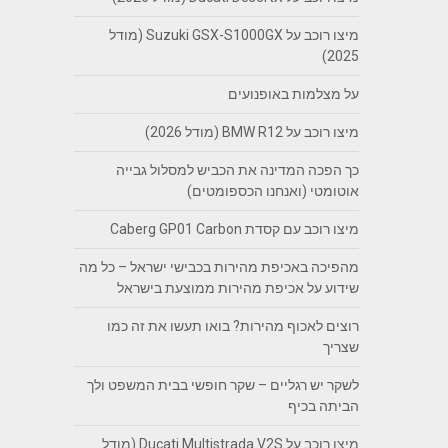
מיצו רוכב על Suzuki GSX-S1000GX (מודל
2025)
על מצלמות באופנועים
מיצו רוכב על BMW R12 (מודל 2026)
כך הפכה המדינה את הכביש למסלול גבייה
אוטומטי (ואנחנו הכספומטים)
מיצו רוכב עם קסדת Caberg GP01 Carbon
מהפיכה באכיפת מהירות בכבישי ישראל – כל מה
שידוע על אכיפת מהירות ממוצעת בישראל
רוצים לאכוף מהירות? בואו תעשו את זה כמו
שצריך
לשקר יש רגליים – שקר חופשי בבית המשפט ולך
הביתה בכיף
מיצו רוכב על Ducati Multistrada V2S (מודל