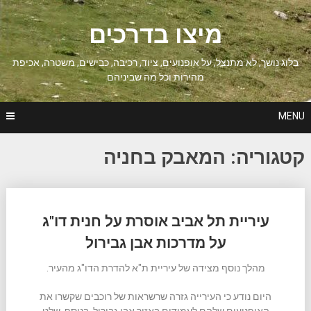
Ski
t
מיצו בדרכים
conten
בלוג נושך, לא מתנצל, על אופנועים, ציוד, רכיבה, כבישים, משטרה, אכיפת
מהירות וכל מה שביניהם
MENU
קטגוריה:
המאבק בחניה
Posts
עיריית תל אביב אוסרת על חנית דו"ג
navigation
על מדרכות אבן גבירול
מהלך נוסף מצידה של עיריית ת"א להדרת הדו"ג מהעיר.
היום נודע כי העירייה גזרה שרשראות של רוכבים שקשרו את