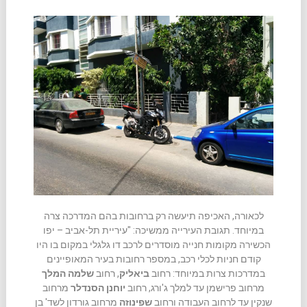
לכאורה, האכיפה תיעשה רק ברחובות בהם המדרכה צרה
במיוחד. תגובת העירייה ממשיכה: "עיריית תל-אביב – יפו
הכשירה מקומות חנייה מוסדרים לרכב דו גלגלי במקום בו היו
קודם חניות לכלי רכב, במספר רחובות בעיר המאופיינים
במדרכות צרות במיוחד: רחוב
ביאליק
, רחוב
שלמה המלך
מרחוב פרישמן עד למלך ג'ורג, רחוב
יוחנן הסנדלר
מרחוב
שנקין עד לרחוב העבודה ורחוב
שפינוזה
מרחוב גורדון לשד' בן