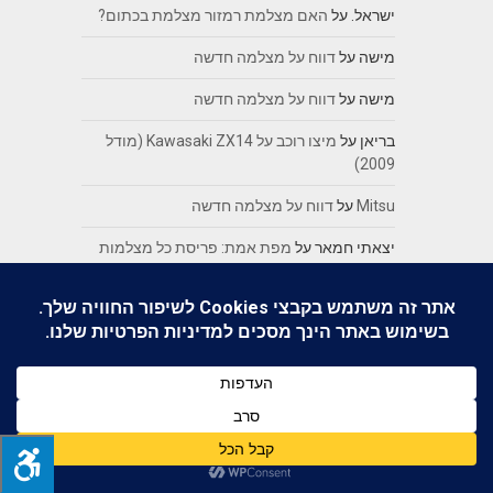
ישראל.
על
האם מצלמת רמזור מצלמת בכתום?
מישה
על
דווח על מצלמה חדשה
מישה
על
דווח על מצלמה חדשה
בריאן
על
מיצו רוכב על Kawasaki ZX14 (מודל
2009)
Mitsu
על
דווח על מצלמה חדשה
יצאתי חמאר
על
מפת אמת: פריסת כל מצלמות
המהירות בישראל
נתפסתי
על
דווח על מצלמה חדשה
קטגוריות
אינטרנט וקהילות
(37)
אתרי אינטרנט
(5)