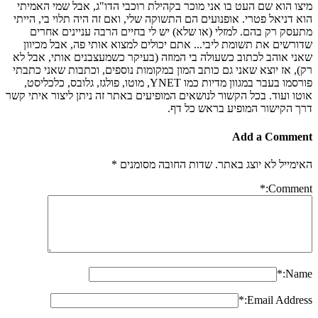
מיצו הוא שם העט בו אני מוכר בקהילת רוכבי הדו"ג, אבל שמי האמיתי
הוא דניאל פטרי. אופנועים הם התשוקה שלי, ואם זה היה תלוי בי, הייתי
מתעסק רק בהם. למזלי (או שלא) יש לי בחיים הרבה עניינים אחרים
שדורשים את תשומת ליבי... אתם יכולים למצוא אותי פה, אבל מכיוון
שאני אוהב לכתוב כשעולה בי המוזה (בעיקר כשמעצבנים אותי, אבל לא
רק), אז יוצא שאני גם כותב המון במקומות נוספים, וכתבות שאני כתבתי
פורסמו בעבר במגוון מדיות כמו YNET, מוטו, פולגז, גלובס, כלכליסט,
אוטו ועוד. בכל הקשור לנושאים המופיעים באתר זה ניתן ליצור איתי קשר
דרך הקישור המופיע בראש כל דף.
Add a Comment
האימייל לא יוצג באתר.
שדות החובה מסומנים
*
*
Comment:
*
Name:
*
Email Address: