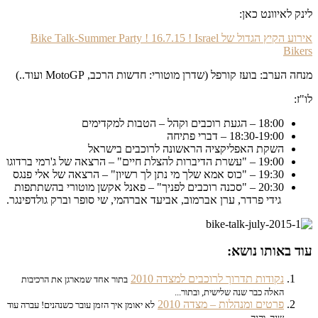
לינק לאיוונט כאן:
אירוע הקיץ הגדול של Bike Talk-Summer Party ! 16.7.15 ! Israel
Bikers
מנחה הערב: בועז קורפל (שדרן מוטורי: חדשות הרכב, MotoGP ועוד..)
לו"ז:
18:00 – הגעת רוכבים וקהל – הטבות למקדימים
18:30-19:00 – דברי פתיחה
השקת האפליקציה הראשונה לרוכבים בישראל
19:00 – "עשרת הדיברות להצלת חיים" – הרצאה של ג'רמי ברדוגו
19:30 – "כוס אמא שלך מי נתן לך רשיון" – הרצאה של אלי פנגס
20:30 – "סכנה רוכבים לפניך" – פאנל אקשן מוטורי בהשתתפות
גידי פרדר, ערן אברמוב, אביעד אברהמי, שי סופר וברק גולדפינגר.
עוד באותו נושא:
נקודות תדרוך לרוכבים למצדה 2010
בתור אחד שמארגן את הרכיבות
האלה כבר שנה שלישית, ובתור...
פרטים ומנהלות – מצדה 2010
לא יאומן איך הזמן עובר כשנהנים! עברה עוד
שנה, והנה...