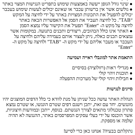
● שינוי גודל הגופן ייעשה באמצעות שימוש בתפריט הנגישות המצוי באתר
● גולשים אשר אין ברשותן עכבר או שאינם יכולים לעשות שימוש בעכבר
יכולים להפעיל את התכונות המצויות באתר על ידי לחיצה על המקש
“TAB”. כל לחיצה תעביר את הסמן אל האפשרות הבאה באתר
לחיצה על מקש ה- “Enter” תפעיל את הקישור עליו נמצא הסמן
● האתר אינו כולל הבהובים, ריצודים ותכנים בתנועה. במקומות אשר
נמצאים תכנים כאלה, ניתן לעצור אותם בעמידה עליהם ולחיצה על
העכבר או מעבר אליהם על ידי מקש ה- “TAB” ולחיצה על מקש ה-
“Enter"
התאמת אתר למוגבלי ראייה ושמיעה
● מגדילי ראות (רזולוציה) בסיסיים
● תוכנות זיהוי קולי
● חבילות זיהוי קולי של מערכות ההפעלה
סייגים לנגישות
הנהלת האתר עושה ככל שניתן על מנת לוודא כי כלל הדפים המוצגים יהיו
מונגשים. יחד עם זאת, יתכן וישנם דפים שטרם הונגשו, או שטרם נמצא
פתרון טכנולוגי מתאים לצורך הנגשתם. בנוסף, ייתכן ובמודעות חיצוניות,
אשר הוכנסו על ידי בעלי עסקים המפרסמים באתר, ההנגשה לא תהיה
שלמה או מספקת.
נתקלתם בבעיה? אנחנו כאן כדי לסייע!