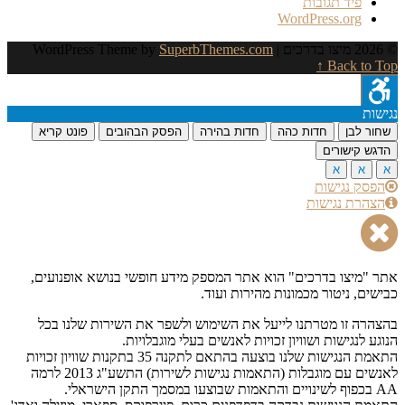
פיד תגובות
WordPress.org
© 2026 מיצו בדרכים
| WordPress Theme by
SuperbThemes.com
Back to Top ↑
נגישות
שחור לבן
חדות כהה
חדות בהירה
הפסק הבהובים
פונט קריא
הדגש קישורים
א
א
א
הפסק נגישות
הצהרת נגישות
אתר "מיצו בדרכים" הוא אתר המספק מידע חופשי בנושא אופנועים,
כבישים, ניטור מכמונות מהירות ועוד.
בהצהרה זו מטרתנו לייעל את השימוש ולשפר את השירות שלנו בכל
הנוגע לנגישות ושוויון זכויות לאנשים בעלי מוגבלויות.
התאמת הנגישות שלנו בוצעה בהתאם לתקנה 35 בתקנות שוויון זכויות
לאנשים עם מוגבלות (התאמות נגישות לשירות) התשע"ג 2013 לרמה
AA בכפוף לשינויים והתאמות שבוצעו במסמך התקן הישראלי.