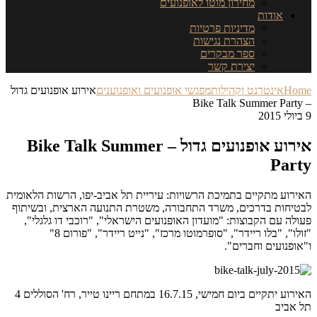
מחירון מוטו לאופנועים
אודות
מדיניות פרטיות
הצהרת נגישות
ספר מבקרים
יצירת קשר
Home
אינטרנט וקהילות
מפגשי אופנועים ואופנוענים
אירוע אופנועים גדול
– Bike Talk Summer Party
9 ביולי 2015
אירוע אופנועים גדול – Bike Talk Summer
Party
האירוע מתקיים בתמיכת הרשויות: עיריית תל אביב-יפו, הרשות הלאומית
לבטיחות בדרכים, משרד התחבורה, משטרת התנועה הארצית, ובשיתוף
פעולה עם הקבוצות: "מועדון האופנועים הישראלי", "רוכבי דו גלגלי",
"זולו", "בלו ריידר", "סופרמוטו מרכז", "נייט ריידר", "פורום 8"
ו"אופנועים וחברים".
האירוע יתקיים ביום חמישי, 16.7.15 במתחם ריינו טייר, רח' הסוללים 4
תל אביב