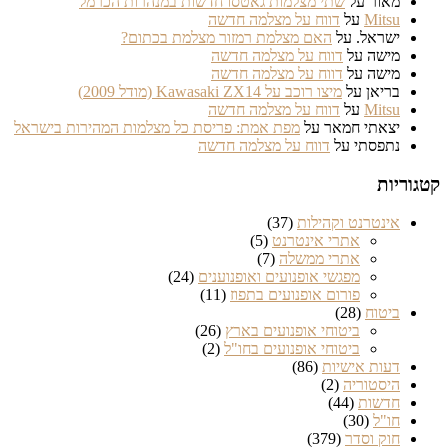
מאור
על
שתי מצלמות גאטסו חדשות במנהרות הכרמל
Mitsu
על
דווח על מצלמה חדשה
ישראל.
על
האם מצלמת רמזור מצלמת בכתום?
מישה
על
דווח על מצלמה חדשה
מישה
על
דווח על מצלמה חדשה
בריאן
על
מיצו רוכב על Kawasaki ZX14 (מודל 2009)
Mitsu
על
דווח על מצלמה חדשה
יצאתי חמאר
על
מפת אמת: פריסת כל מצלמות המהירות בישראל
נתפסתי
על
דווח על מצלמה חדשה
קטגוריות
אינטרנט וקהילות
(37)
אתרי אינטרנט
(5)
אתרי ממשלה
(7)
מפגשי אופנועים ואופנוענים
(24)
פורום אופנועים בתפוז
(11)
ביטוח
(28)
ביטוחי אופנועים בארץ
(26)
ביטוחי אופנועים בחו"ל
(2)
דעות אישיות
(86)
היסטוריה
(2)
חדשות
(44)
חו"ל
(30)
חוק וסדר
(379)