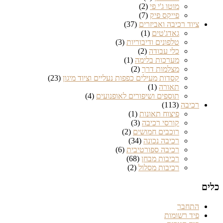
מוטו ג'י פי
(2)
פייקס פיק
(7)
ציוד רכיבה ואביזרים
(37)
גאדג'טים
(1)
טלפונים ודיבוריות
(3)
כלי עבודה
(2)
מערכות בלימה
(1)
מצלמות דרך
(2)
קסדות מעילים כפפות נעליים וציוד מיגון
(23)
תאורה
(1)
תוספים ושיפורים לאופנועים
(4)
רכיבה
(113)
פיצוח תאונות
(1)
קורסי רכיבה
(3)
רוכבים חמושים
(2)
רכיבה נכונה
(34)
רכיבה ספורטיבית
(6)
רכיבות מבחן
(68)
רכיבות מסלול
(2)
כלים
התחבר
פיד רשומות