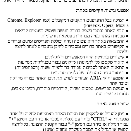
התאמת הנגישות נבדקה בדפדפנים כרום, פיירפוקס, ספארי, מוזילה ואדג'.
אמצעי נגישות הקיימים באתר:
● תמיכה בכל הדפדפנים התקניים המקובלים (כמו Chrome, Explorer,
FireFox, Opera, Mozila).
● תכני האתר נכתבו בשפה ברורה ונעשה שימוש בפונטים קריאים
● מבניות האתר בנויה מכותרות, פסקאות ורשימות
● התמצאות באתר היא פשוטה ונוחה וכוללת תפריטים זמינים וברורים
● הקישורים באתר ברורים ומסבירים להיכן מועברים לאחר לחיצה
עליהם
● קישורים בתחילת הדף המאפשרים דילוג לתוכן
● תיאור טקסטואלי לתמונות ואייקונים עבור טכנולוגיות מסייעות
● התאמת האתר לסביבות עבודה ברזולוציות שונות (רספונסיביות)
● כפתורי עצירה והפעלה של גלריות סרטונים
● הוטמעו חוקי ARIA העוזרים לפרש את תוכן האתר בצורה מדויקת
וטובה יותר
● הנגשת תפריטים, טפסים ושדות, היררכיית כותרות, רכיבי טאבים,
חלונות קופצים ועוד
שינוי תצוגה באתר
● ניתן להגדיל או להקטין את תצוגת האתר באמצעות לחיצה על אחד
מכפתורי ה- “CTRL” ביחד עם גלגלת העכבר או ביחד עם הסימן “+”
עבור הגדלה או ביחד עם הסימן “-” עבור הקטנת התצוגה. כל לחיצה
תקטין או תגדיל את המסך בעשרה אחוזים (10%)