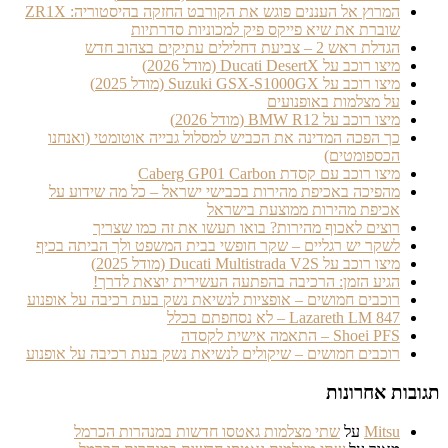
המרוץ אל העננים פוגש את הקורבט החזקה בהיסטוריה: ZR1X
שוברת את שיא פייקס פיק למכוניות סדרתיות
הגדלת ראש 2 – צביעת דחלילים עתיקים בצהוב חדש
מיצו רוכב על Ducati DesertX (מודל 2026)
מיצו רוכב על Suzuki GSX-S1000GX (מודל 2025)
על מצלמות באופנועים
מיצו רוכב על BMW R12 (מודל 2026)
כך הפכה המדינה את הכביש למסלול גבייה אוטומטי (ואנחנו
הכספומטים)
מיצו רוכב עם קסדת Caberg GP01 Carbon
מהפיכה באכיפת מהירות בכבישי ישראל – כל מה שידוע על
אכיפת מהירות ממוצעת בישראל
רוצים לאכוף מהירות? בואו תעשו את זה כמו שצריך
לשקר יש רגליים – שקר חופשי בבית המשפט ולך הביתה בכיף
מיצו רוכב על Ducati Multistrada V2S (מודל 2025)
הגיע הזמן: הרכיבה בהפתעה העשירית יוצאת לדרך!
רוכבים חמושים – אופציות לנשיאת נשק בעת רכיבה על אופנוע
Lazareth LM 847 – לא נסחפתם בכלל
Shoei PFS – התאמה אישית לקסדה
רוכבים חמושים – שיקולים לנשיאת נשק בעת רכיבה על אופנוע
תגובות אחרונות
Mitsu
על
שתי מצלמות גאטסו חדשות במנהרות הכרמל