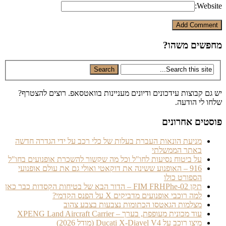
Website:
מחפשים משהו?
יש גם קבוצות עידכונים ודיונים מעניינות בוואטסאפ. רוצים להצטרף?
שלחו לי הודעה.
פוסטים אחרונים
מניעת הונאות העברת בעלות של כלי רכב על ידי הגדרה חדשה
באתר הממשלתי
על ביטוח נסיעות לחו"ל וכל מה שקשור להשכרת אופנועים בחו"ל
916 – האופנוע ששינה את דוקאטי ואולי גם את עולם אופנועי
הספורט כולו
תקן FIM FRHPhe-02 – הדור הבא של בטיחות הקסדות כבר כאן
למה רוכבי אופנועים מדביקים X על הפנס הקדמי?
מצלמות הגאטסו הכתומות נצבעות בצבע צהוב
עוד מכונית מעופפת, בערך – XPENG Land Aircraft Carrier
מיצו רוכב על Ducati X-Diavel V4 (מודל 2026)