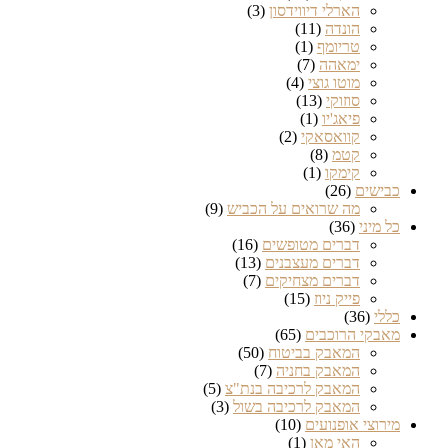
הארלי דיווידסון
(3)
הונדה
(11)
טריומף
(1)
ימאהה
(7)
מוטו גוצי
(4)
סוזוקי
(13)
פיאג'יו
(1)
קוואסאקי
(2)
קטמ
(8)
קימקו
(1)
כבישים
(26)
מה שרואים על הכביש
(9)
כל מיני
(36)
דברים מטופשים
(16)
דברים מעצבנים
(13)
דברים מצחיקים
(7)
פייק ניוז
(15)
כללי
(36)
מאבקי הרוכבים
(65)
המאבק בביטוח
(50)
המאבק בחניה
(7)
המאבק לרכיבה בנת"צ
(5)
המאבק לרכיבה בשול
(3)
מירוצי אופנועים
(10)
האי מאן
(1)