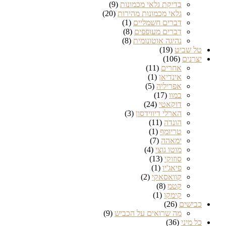
בדיקת גלאי מכמונות
(9)
גלאי מכמונות מהירות
(20)
דברים חשמליים
(1)
דברים מעופפים
(8)
נהיגה אוטונומית
(8)
טל שביט
(19)
יצרנים
(106)
אחרים
(11)
אינדיאן
(1)
אפריליה
(5)
במוו
(17)
דוקאטי
(24)
הארלי דיווידסון
(3)
הונדה
(11)
טריומף
(1)
ימאהה
(7)
מוטו גוצי
(4)
סוזוקי
(13)
פיאג'יו
(1)
קוואסאקי
(2)
קטמ
(8)
קימקו
(1)
כבישים
(26)
מה שרואים על הכביש
(9)
כל מיני
(36)