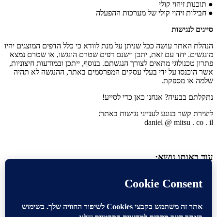
● תוכנות זיהוי קולי
● חבילות זיהוי קולי של מערכות ההפעלה
סייגים לנגישות
הנהלת האתר עושה ככל שניתן על מנת לוודא כי כלל הדפים המוצגים יהיו
מונגשים. יחד עם זאת, יתכן וישנם דפים שטרם הונגשו, או שטרם נמצא
פתרון טכנולוגי מתאים לצורך הנגשתם. בנוסף, ייתכן ובמודעות חיצוניות,
אשר הוכנסו על ידי בעלי עסקים המפרסמים באתר, ההנגשה לא תהיה
שלמה או מספקת.
נתקלתם בבעיה? אנחנו כאן כדי לסייע!
ליצירת קשר בנוגע לענייני נגישות באתר:
daniel @ mitsu . co . il
עוד באותו נושא:
האם מהירות היא הגורם מס' 1 לתאונות?
בפעם המיליון לערך משחררת
הלשכה המרכזית לסטטיסטיקה מידע על פילוח...
עתידות: איסור על הפעלת אמצעים המציגים את מיקום ניידות
המשטרה או מצלמות המהירות
לא, עדיין לא בישראל, אבל אין ספק
שמספר ח"כים כבר...