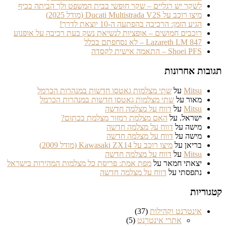
לשקר יש רגליים – שקר חופשי בבית המשפט ולך הביתה בכיף
מיצו רוכב על Ducati Multistrada V2S (מודל 2025)
הגיע הזמן: הרכיבה בהפתעה ה-10 יוצאת לדרך!
רוכבים חמושים – אופציות לנשיאת נשק בעת רכיבה על אופנוע
Lazareth LM 847 – לא נסחפתם בכלל
Shoei PFS – התאמה אישית לקסדה
תגובות אחרונות
Mitsu
על
שתי מצלמות גאטסו חדשות במנהרות הכרמל
מאור
על
שתי מצלמות גאטסו חדשות במנהרות הכרמל
Mitsu
על
דווח על מצלמה חדשה
ישראל.
על
האם מצלמת רמזור מצלמת בכתום?
מישה
על
דווח על מצלמה חדשה
מישה
על
דווח על מצלמה חדשה
בריאן
על
מיצו רוכב על Kawasaki ZX14 (מודל 2009)
Mitsu
על
דווח על מצלמה חדשה
יצאתי חמאר
על
מפת אמת: פריסת כל מצלמות המהירות בישראל
נתפסתי
על
דווח על מצלמה חדשה
קטגוריות
אינטרנט וקהילות
(37)
אתרי אינטרנט
(5)