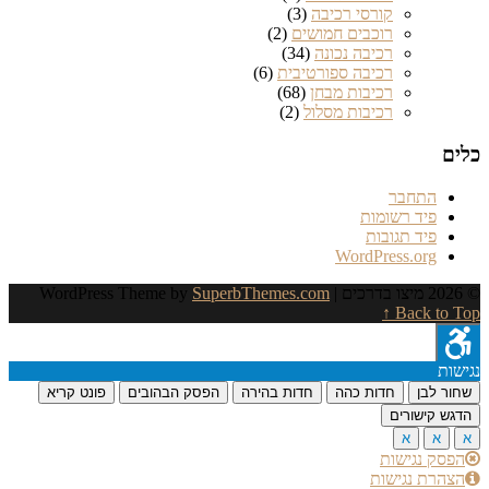
קורסי רכיבה
(3)
רוכבים חמושים
(2)
רכיבה נכונה
(34)
רכיבה ספורטיבית
(6)
רכיבות מבחן
(68)
רכיבות מסלול
(2)
כלים
התחבר
פיד רשומות
פיד תגובות
WordPress.org
© 2026 מיצו בדרכים
| WordPress Theme by
SuperbThemes.com
Back to Top ↑
נגישות
שחור לבן
חדות כהה
חדות בהירה
הפסק הבהובים
פונט קריא
הדגש קישורים
א
א
א
הפסק נגישות
הצהרת נגישות