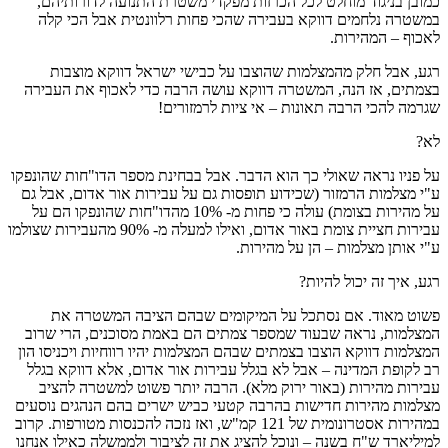
כמובן בניגוד מוחלט לכל הכרזות מפקדי משטרת התנועה לדורותיהם,
במשטרה נלחמים דווקא בעבירה שהכי פחות רלוונטית אבל הכי קלה
לאכוף – המהירות.
רגע, אבל חלק מהמצלמות שהוצבו על כבישי ישראל דווקא מוצבות
בצמתים, אז הנה, המשטרה דווקא עושה הרבה כדי לאכוף את העבירה
שגרמה להכי הרבה תאונות – אי ציות לרמזורים!
לא?
על פניו נראה שאולי כך הוא הדבר. אבל בבחינת מספר הדו"חות שהונפקו
ע"י מצלמות הרמזור (שכידוע תופסות גם על עבירות אור אדום, אבל גם
על מהירות בצומת) עולה כי פחות מ- 10% מהדו"חות שהונפקו הם על
עבירות חציית צומת באור אדום, ואילו למעלה מ- 90% מהעבירות שצולמו
ע"י אותן מצלמות – הן על מהירות.
רגע, איך זה יכול להיות?
פשוט מאוד. אם נסתכל על המיקומים שבהם הציבה המשטרה את
המצלמות, נראה שבעוד שמספר צמתים הם באמת מסוכנים, הרי שרוב
המצלמות דווקא הוצבו בצמתים שבהם המצלמות יהיו רווחיות ויכניסו הון
רב לקופת המדינה – אבל לא בגלל עבירות אור אדום, אלא דווקא בגלל
עבירות מהירות (באור ירוק מלא). הרבה יותר פשוט למשטרה להציב
מצלמות מהירות חדישות בהרבה קטעי כביש ישרים בהם הנהגים נוסעים
במהירות אסטרונומית של 121 קמ"ש, ואז נזכה להכנסות מטורפות. קרוב
למיליארד ש"ח בשנה – ונוכל להציג את זה לציבור ולממשלה כאילו אנחנו