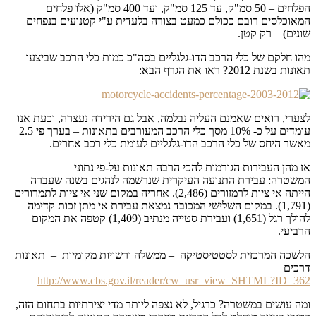
הפלחים – 50 סמ"ק, עד 125 סמ"ק, ועד 400 סמ"ק (אלו פלחים
המאוכלסים רובם ככולם כמעט בצורה בלעדית ע"י קטנועים בנפחים
שונים) – רק קטן.
מהו חלקם של כלי הרכב הדו-גלגליים בסה"כ כמות כלי הרכב שביצעו
תאונות בשנת 2012? ראו את הגרף הבא:
לצערי, רואים שאמנם העליה נבלמה, אבל גם הירידה נעצרה, וכעת אנו
עומדים על כ- 10% מסך כלי הרכב המעורבים בתאונות – בערך פי 2.5
מאשר היחס של כלי הרכב הדו-גלגליים לעומת כלי רכב אחרים.
אז מהן העבירות הגורמות להכי הרבה תאונות על-פי נתוני
המשטרה: עבירת התנועה העיקרית שנרשמה לנהגים בשנה שעברה
הייתה אי ציות לרמזורים (2,486). אחריה במקום שני אי ציות לתמרורים
(1,791). במקום השלישי המכובד נמצאת עבירת אי מתן זכות קדימה
להולך רגל (1,651) ועבירת סטייה מנתיב (1,409) קטפה את המקום
הרביעי.
הלשכה המרכזית לסטטיסטיקה – ממשלה ורשויות מקומיות – תאונות
דרכים
http://www.cbs.gov.il/reader/cw_usr_view_SHTML?ID=362
ומה עושים במשטרה? כרגיל, לא נצפה ליותר מדי יצירתיות בתחום הזה,