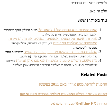
נלחמים בתאונות הדרכים.
חלם זה כאן.
עוד באותו נושא:
האם מהירות היא הגורם מס' 1 לתאונות?
בפעם המיליון לערך משחררת
הלשכה המרכזית לסטטיסטיקה מידע על פילוח...
עתידות: איסור על הפעלת אמצעים המציגים את מיקום ניידות
המשטרה או מצלמות המהירות
לא, עדיין לא בישראל, אבל אין ספק
שמספר ח"כים כבר...
מצלמות המהירות – כישלון מהדהד, ועוד היד נטוייה
שש שנים אחרי
שהחלו להיפרס ראשונות מצלמות המהירות האלקטרוניות (פרוייקט...
בית משפט השלום קובע כי מצלמות הגאטסו אינן אמינות
באייטם
שעלה היום ב- YNET פורסם כי מצלמות המהירות הנייחות (אותן מצלמות...
Related Posts
ההכנות לקראת מסע איירון באט 2011 בעיצומן
תמונה שצולמה בלילה באמצעות מצלמת מהירות מסוג גאטסו
הגדרת RedLine EX לעבודה בישראל