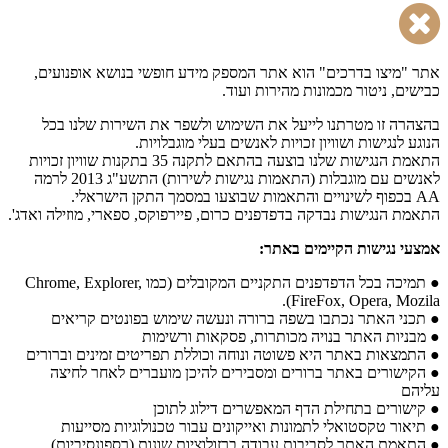
אתר "מיצו בדרכים" הוא אתר המספק מידע חופשי בנושא אופנועים,
כבישים, ניטור מכמונות מהירות ועוד.
בהצהרה זו מטרתנו לייעל את השימוש ולשפר את השירות שלנו בכל
הנוגע לנגישות ושוויון זכויות לאנשים בעלי מוגבלויות.
התאמת הנגישות שלנו בוצעה בהתאם לתקנה 35 בתקנות שוויון זכויות
לאנשים עם מוגבלות (התאמות נגישות לשירות) התשע"ג 2013 לרמה
AA בכפוף לשינויים והתאמות שבוצעו במסמך התקן הישראלי.
התאמת הנגישות נבדקה בדפדפנים כרום, פיירפוקס, ספארי, מוזילה ואדג'.
אמצעי נגישות הקיימים באתר:
● תמיכה בכל הדפדפנים התקניים המקובלים (כמו Chrome, Explorer,
FireFox, Opera, Mozila).
● תכני האתר נכתבו בשפה ברורה ונעשה שימוש בפונטים קריאים
● מבניות האתר בנויה מכותרות, פסקאות ורשימות
● התמצאות באתר היא פשוטה ונוחה וכוללת תפריטים זמינים וברורים
● הקישורים באתר ברורים ומסבירים להיכן מועברים לאחר לחיצה
עליהם
● קישורים בתחילת הדף המאפשרים דילוג לתוכן
● תיאור טקסטואלי לתמונות ואייקונים עבור טכנולוגיות מסייעות
● התאמת האתר לסביבות עבודה ברזולוציות שונות (רספונסיביות)