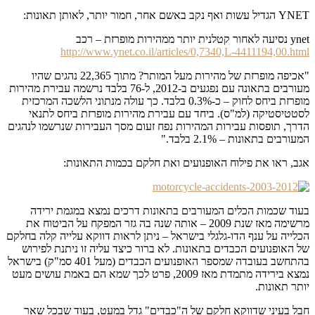
YNET הגדיל עשות ואף נקב באשם אחר, חמור יותר, לאותן תאונות:
ynet נסיעה לאחור קטלנית יותר ממהירות מופרזת – רכב
http://www.ynet.co.il/articles/0,7340,L-4411194,00.html
"אכיפה מופרזת של מהירות מעל המותר? מתוך 22,365 נהגים שהיו
מעורבים בתאונה עם נפגעים ב-2012, ל-76 בלבד נרשמה עבירת מהירות
מופרזת ביחס לחוק – כ-0.3% בלבד. כך עולה מנתוני הלשכה המרכזית
לסטטיסטיקה (למ"ס). ביחד עם עבירת מהירות מופרזת ביחס לתנאי
הדרך, תופסות עבירות המהירות נפח זעום מסך העבירות שנרשמו לנהגים
המעורבים בתאונות – 2.1% בלבד."
אגב, ראו את פילוח האופנועים ואת חלקם בכמות התאונות:
בעוד שכמות הכלים המעורבים בתאונות דרכים נמצא במגמת ירידה
מרשימה מאז שנת 2009 – אותה שנה בה גזר המפקח על הביטוח את
הכלייה על ענף הדו-גלגלי בישראל – ניתן לראות דווקא עלייה קלה בחלקם
של האופנועים הכבדים בתאונות. לא ברור כיצד עליה זו ניתנת לפירוש
בהתחשב בעובדה שמספר האופנועים הכבדים (מעל 401 סמ"ק) בישראל
נמצא בירידה מתמדת מאז 2009, פרט לכך שמא הם באמת עושים מעט
יותר תאונות.
חבל בעיני שדווקא חלקם של ה"כבדים" גדל במעט, בעוד שבכל שאר