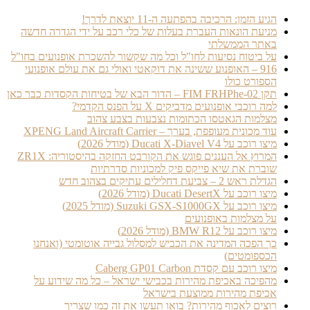
הגיע הזמן: הרכיבה בהפתעה ה-11 יוצאת לדרך!
מניעת הונאות העברת בעלות של כלי רכב על ידי הגדרה חדשה
באתר הממשלתי
על ביטוח נסיעות לחו"ל וכל מה שקשור להשכרת אופנועים בחו"ל
916 – האופנוע ששינה את דוקאטי ואולי גם את עולם אופנועי
הספורט כולו
תקן FIM FRHPhe-02 – הדור הבא של בטיחות הקסדות כבר כאן
למה רוכבי אופנועים מדביקים X על הפנס הקדמי?
מצלמות הגאטסו הכתומות נצבעות בצבע צהוב
עוד מכונית מעופפת, בערך – XPENG Land Aircraft Carrier
מיצו רוכב על Ducati X-Diavel V4 (מודל 2026)
המרוץ אל העננים פוגש את הקורבט החזקה בהיסטוריה: ZR1X
שוברת את שיא פייקס פיק למכוניות סדרתיות
הגדלת ראש 2 – צביעת דחלילים עתיקים בצהוב חדש
מיצו רוכב על Ducati DesertX (מודל 2026)
מיצו רוכב על Suzuki GSX-S1000GX (מודל 2025)
על מצלמות באופנועים
מיצו רוכב על BMW R12 (מודל 2026)
כך הפכה המדינה את הכביש למסלול גבייה אוטומטי (ואנחנו
הכספומטים)
מיצו רוכב עם קסדת Caberg GP01 Carbon
מהפיכה באכיפת מהירות בכבישי ישראל – כל מה שידוע על
אכיפת מהירות ממוצעת בישראל
רוצים לאכוף מהירות? בואו תעשו את זה כמו שצריך