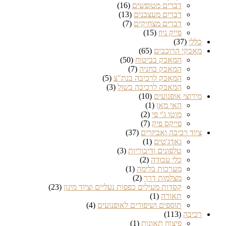
דברים מטופשים
(16)
דברים מעצבנים
(13)
דברים מצחיקים
(7)
פייק ניוז
(15)
כללי
(37)
מאבקי הרוכבים
(65)
המאבק בביטוח
(50)
המאבק בחניה
(7)
המאבק לרכיבה בנת"צ
(5)
המאבק לרכיבה בשול
(3)
מירוצי אופנועים
(10)
האי מאן
(1)
מוטו ג'י פי
(2)
פייקס פיק
(7)
ציוד רכיבה ואביזרים
(37)
גאדג'טים
(1)
טלפונים ודיבוריות
(3)
כלי עבודה
(2)
מערכות בלימה
(1)
מצלמות דרך
(2)
קסדות מעילים כפפות נעליים וציוד מיגון
(23)
תאורה
(1)
תוספים ושיפורים לאופנועים
(4)
רכיבה
(113)
פיצוח תאונות
(1)