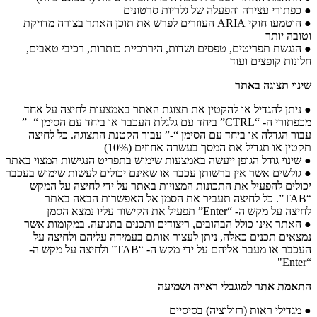
● כפתורי עצירה והפעלה של גלריות סרטונים
● הוטמעו חוקי ARIA העוזרים לפרש את תוכן האתר בצורה מדויקת
וטובה יותר
● הנגשת תפריטים, טפסים ושדות, היררכיית כותרות, רכיבי טאבים,
חלונות קופצים ועוד
שינוי תצוגה באתר
● ניתן להגדיל או להקטין את תצוגת האתר באמצעות לחיצה על אחד
מכפתורי ה- “CTRL” ביחד עם גלגלת העכבר או ביחד עם הסימן “+”
עבור הגדלה או ביחד עם הסימן “-” עבור הקטנת התצוגה. כל לחיצה
תקטין או תגדיל את המסך בעשרה אחוזים (10%)
● שינוי גודל הגופן ייעשה באמצעות שימוש בתפריט הנגישות המצוי באתר
● גולשים אשר אין ברשותן עכבר או שאינם יכולים לעשות שימוש בעכבר
יכולים להפעיל את התכונות המצויות באתר על ידי לחיצה על המקש
“TAB”. כל לחיצה תעביר את הסמן אל האפשרות הבאה באתר
לחיצה על מקש ה- “Enter” תפעיל את הקישור עליו נמצא הסמן
● האתר אינו כולל הבהובים, ריצודים ותכנים בתנועה. במקומות אשר
נמצאים תכנים כאלה, ניתן לעצור אותם בעמידה עליהם ולחיצה על
העכבר או מעבר אליהם על ידי מקש ה- “TAB” ולחיצה על מקש ה-
“Enter"
התאמת אתר למוגבלי ראייה ושמיעה
● מגדילי ראות (רזולוציה) בסיסיים