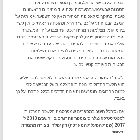
ועמדה על כבישי ישראל, וכמו כן מספר מידע רק אודות
הסכנות שבשימוש במערכות אלה. עוד מהימים הראשונים
טענתי בתוקף כי לאכיפת המהירות אין כל השפעה אמיתית על
המצב הבטיחותי על כבישי הארץ, וכהוכחה הראיתי כי אין קשר
בין מיקומי מצלמות המהירות כפי שהוצבו על ידי המשטרה
והמשרד לביטחון פנים, לבין מיקומי הכבישים האדומים בהם
אולי באמת יש חשיבות למהירות הנסיעה. עד כה לא עשתה
המשטרה דבר בנושא, והמשיכה להציב את המצלמות
במקומות שבהם הם יהיו רווחיות, ולאו דווקא ישפרו את
הבטיחות באותם קטעי כביש.
ה"סוד" השמור הזה, שאף אחד במשטרה לא מעז לדבר עליו,
הוא הקשר ההדוק בין נוכחות המצלמות על הכבישים לבין
כמות ההרוגים, הנפגעים ותאונות הדרכים בכלל. כתבתי על כך
בעבר.
אם נסתכל היטב במספרים שמפרסמת הלשכה המרכזית
לסטטיסטיקה נגלה כי
מספר ההרוגים בין השנים 2010 ל-
2017 (שנות הפעלת המערכת) רק עולה, בצורה מתמדת
ורצופה.