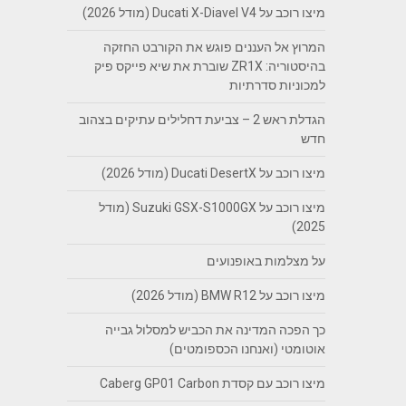
מיצו רוכב על Ducati X-Diavel V4 (מודל 2026)
המרוץ אל העננים פוגש את הקורבט החזקה
בהיסטוריה: ZR1X שוברת את שיא פייקס פיק
למכוניות סדרתיות
הגדלת ראש 2 – צביעת דחלילים עתיקים בצהוב
חדש
מיצו רוכב על Ducati DesertX (מודל 2026)
מיצו רוכב על Suzuki GSX-S1000GX (מודל
2025)
על מצלמות באופנועים
מיצו רוכב על BMW R12 (מודל 2026)
כך הפכה המדינה את הכביש למסלול גבייה
אוטומטי (ואנחנו הכספומטים)
מיצו רוכב עם קסדת Caberg GP01 Carbon