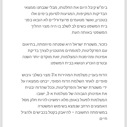
בימ"ש קיבל היום את החלטתו, מבלי שנבחנו ממצאי
הבדיקות המקיפות, המגיעות לסיומן בימים אלו
בטכניון, ואשר מטעמים פרוצדורליים לא הובאו בפני
בית המשפט בשים לב לשלב בו היה מצוי ההליך
המשפטי באותה העת.
כזכור, משטרת ישראל היא שפנתה מיוזמתה, בתיאום
עם הפרקליטות, למומחים מהטכניון לצורך בדיקת
אמינות ומהימנות המצלמות, זאת מוקדם יותר השנה
ובטרם הוכרע הנושא בבית המשפט.
הדוח בעניין מצלמות המהירות א'3 מצוי בשלבי גיבוש
סופיים. לאחר השלמת הדוח הסופי, ייבחנו ממצאיו על
ידי משטרת ישראל והפרקליטות, וככל שהדוח יבטיח
את אמינותן הגבוהה של מצלמות א-3, ישובו
המצלמות לפעול באופן מלא וימשיכו להיות חלק מסל
האמצעים הרחב שנמצא בשימוש המשטרה
במשימתה החשובה – להיאבק בקטל בכבישים ולהציל
חיים.