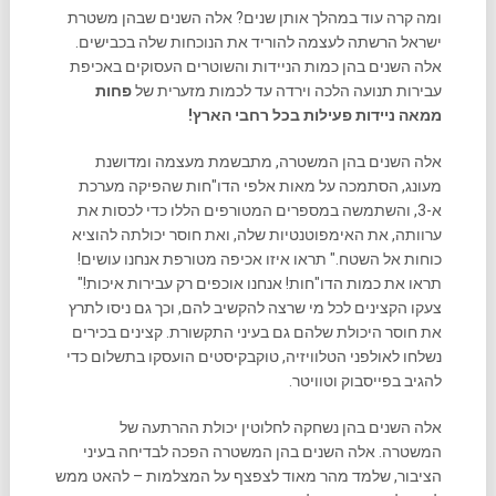
ומה קרה עוד במהלך אותן שנים? אלה השנים שבהן משטרת
ישראל הרשתה לעצמה להוריד את הנוכחות שלה בכבישים.
אלה השנים בהן כמות הניידות והשוטרים העסוקים באכיפת
עבירות תנועה הלכה וירדה עד לכמות מזערית של
פחות
ממאה ניידות פעילות בכל רחבי הארץ!
אלה השנים בהן המשטרה, מתבשמת מעצמה ומדושנת
מעונג, הסתמכה על מאות אלפי הדו"חות שהפיקה מערכת
א-3, והשתמשה במספרים המטורפים הללו כדי לכסות את
ערוותה, את האימפוטנטיות שלה, ואת חוסר יכולתה להוציא
כוחות אל השטח." תראו איזו אכיפה מטורפת אנחנו עושים!
תראו את כמות הדו"חות! אנחנו אוכפים רק עבירות איכות!"
צעקו הקצינים לכל מי שרצה להקשיב להם, וכך גם ניסו לתרץ
את חוסר היכולת שלהם גם בעיני התקשורת. קצינים בכירים
נשלחו לאולפני הטלוויזיה, טוקבקיסטים הועסקו בתשלום כדי
להגיב בפייסבוק וטוויטר.
אלה השנים בהן נשחקה לחלוטין יכולת ההרתעה של
המשטרה. אלה השנים בהן המשטרה הפכה לבדיחה בעיני
הציבור, שלמד מהר מאוד לצפצף על המצלמות – להאט ממש