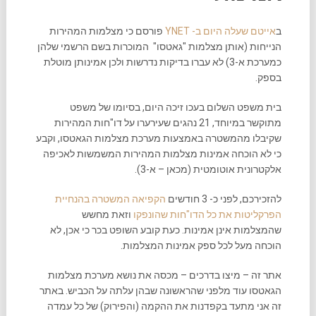
ב
אייטם שעלה היום ב- YNET
פורסם כי מצלמות המהירות
הנייחות (אותן מצלמות "גאטסו" המוכרות בשם הרשמי שלהן
כמערכת א-3) לא עברו בדיקות נדרשות ולכן אמינותן מוטלת
בספק.
בית משפט השלום בעכו זיכה היום, בסיומו של משפט
מתוקשר במיוחד, 21 נהגים שעירערו על דו"חות המהירות
שקיבלו מהמשטרה באמצעות מערכת מצלמות הגאטסו, וקבע
כי לא הוכחה אמינות מצלמות המהירות המשמשות לאכיפה
אלקטרונית אוטומטית (מכאן – א-3).
להזכירכם, לפני כ- 3 חודשים
הקפיאה המשטרה בהנחיית
הפרקליטות את כל הדו"חות שהונפקו
וזאת מחשש
שהמצלמות אינן אמינות. כעת קובע השופט בכר כי אכן, לא
הוכחה מעל לכל ספק אמינות המצלמות.
אתר זה – מיצו בדרכים – מכסה את נושא מערכת מצלמות
הגאטסו עוד מלפני שהראשונה שבהן עלתה על הכביש. באתר
זה אני מתעד בקפדנות את ההקמה (והפירוק) של כל עמדה