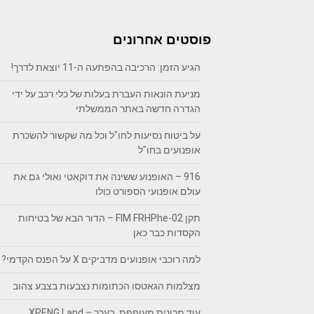
פוסטים אחרונים
הגיע הזמן: הרכיבה בהפתעה ה-11 יוצאת לדרך!
מניעת הונאות העברת בעלות של כלי רכב על ידי
הגדרה חדשה באתר הממשלתי
על ביטוח נסיעות לחו"ל וכל מה שקשור להשכרת
אופנועים בחו"ל
916 – האופנוע ששינה את דוקאטי ואולי גם את
עולם אופנועי הספורט כולו
תקן FIM FRHPhe-02 – הדור הבא של בטיחות
הקסדות כבר כאן
למה רוכבי אופנועים מדביקים X על הפנס הקדמי?
מצלמות הגאטסו הכתומות נצבעות בצבע צהוב
עוד מכונית מעופפת, בערך – XPENG Land