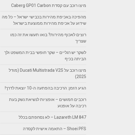
מיצו רוכב עם קסדת Caberg GP01 Carbon
מהפיכה באכיפת מהירות בכבישי ישראל – כל מה
שידוע על אכיפת מהירות ממוצעת בישראל
רוצים לאכוף מהירות? בואו תעשו את זה כמו
שצריך
לשקר יש רגליים – שקר חופשי בבית המשפט ולך
הביתה בכיף
מיצו רוכב על Ducati Multistrada V2S (מודל
2025)
הגיע הזמן: הרכיבה בהפתעה ה-10 יוצאת לדרך!
רוכבים חמושים – אופציות לנשיאת נשק בעת
רכיבה על אופנוע
Lazareth LM 847 – לא נסחפתם בכלל
Shoei PFS – התאמה אישית לקסדה