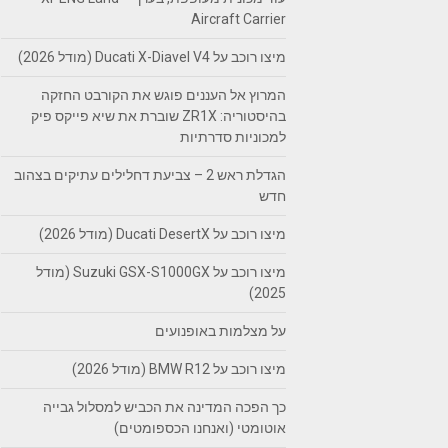
Aircraft Carrier
מיצו רוכב על Ducati X-Diavel V4 (מודל 2026)
המרוץ אל העננים פוגש את הקורבט החזקה
בהיסטוריה: ZR1X שוברת את שיא פייקס פיק
למכוניות סדרתיות
הגדלת ראש 2 – צביעת דחלילים עתיקים בצהוב
חדש
מיצו רוכב על Ducati DesertX (מודל 2026)
מיצו רוכב על Suzuki GSX-S1000GX (מודל
2025)
על מצלמות באופנועים
מיצו רוכב על BMW R12 (מודל 2026)
כך הפכה המדינה את הכביש למסלול גבייה
אוטומטי (ואנחנו הכספומטים)