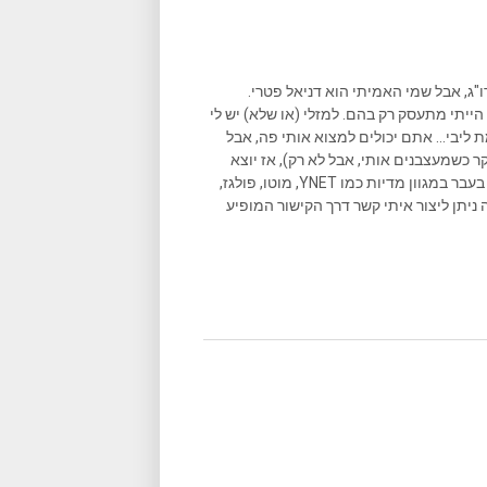
ו"ג, אבל שמי האמיתי הוא דניאל פטרי.
הייתי מתעסק רק בהם. למזלי (או שלא) יש לי
ליבי... אתם יכולים למצוא אותי פה, אבל
ר כשמעצבנים אותי, אבל לא רק), אז יוצא
שאני גם כותב המון במקומות נוספים, וכתבות שאני כתבתי פורסמו בעבר במגוון מדיות כמו YNET, מוטו, פולגז,
 ניתן ליצור איתי קשר דרך הקישור המופיע