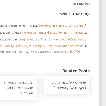
ראו הוזהרתם.
עוד באותו נושא:
אמצעי אכיפת מהירות בישראל
להלן סקירה מקיפה ומרוכזת בנושא ה
מצלמה חדשה על כביש 4 צפונה, צ. בית אורן
מצלמת גאטסו כתומה חדשה
עוד מצלמת גאטסו – כביש 40 בצומת ירקונים
זה ממשיך במלוא
הכביש "הבטוח במדינה" – עו
דחלילים)
אחד הכבישים הכי מגניבים במדינה הצטרף גם הוא לרשימה השחו
Related Posts
פרוייקט א-3 משנה מיקום
שתי מצלמות מהירות
בעקבות הלחץ הציבורי?
חדשות – צ. דברת, צ.
השומרים