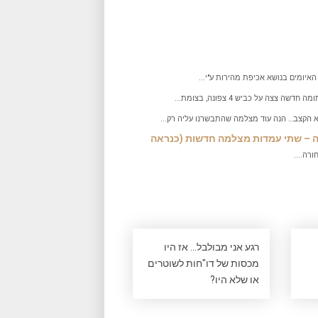
איומים בנושא אכיפת מהירות ע"י...
 צצה על כביש 4 צפונה, בצומת...
 הקצב… הנה עוד מצלמה שהתבשרנו עליה רק...
קף קריות (22) מצטרף לרשימה – שתי עמדות מצלמה חדשות (כנראה
רה....
רגע אני מבולבל… אז היו
מכסות של דו"חות לשוטרים
או שלא היו?