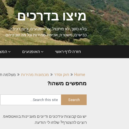
Ski
t
מיצו בדרכים
conten
בלוג נושך, לא מתנצל, על אופנועים, ציוד, רכיבה,
כבישים, משטרה, אכיפת מהירות וכל מה שביניהם
חזרה לדף ראשי
האופנועים
המצל
Home
חוק וסדר
מכמונות מהירות
מצלמה חדשה על כ
מחפשים משהו?
יש גם קבוצות עידכונים ודיונים מעניינות בוואטסאפ.
רוצים להצטרף? שלחו לי הודעה.