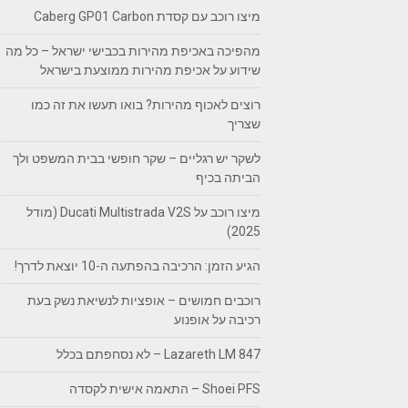
מיצו רוכב עם קסדת Caberg GP01 Carbon
מהפיכה באכיפת מהירות בכבישי ישראל – כל מה
שידוע על אכיפת מהירות ממוצעת בישראל
רוצים לאכוף מהירות? בואו תעשו את זה כמו
שצריך
לשקר יש רגליים – שקר חופשי בבית המשפט ולך
הביתה בכיף
מיצו רוכב על Ducati Multistrada V2S (מודל
2025)
הגיע הזמן: הרכיבה בהפתעה ה-10 יוצאת לדרך!
רוכבים חמושים – אופציות לנשיאת נשק בעת
רכיבה על אופנוע
Lazareth LM 847 – לא נסחפתם בכלל
Shoei PFS – התאמה אישית לקסדה