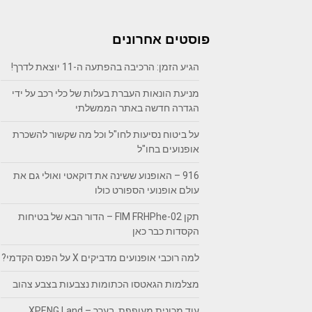
פוסטים אחרונים
הגיע הזמן: הרכיבה בהפתעה ה-11 יוצאת לדרך!
מניעת הונאות העברת בעלות של כלי רכב על ידי
הגדרה חדשה באתר הממשלתי
על ביטוח נסיעות לחו"ל וכל מה שקשור להשכרת
אופנועים בחו"ל
916 – האופנוע ששינה את דוקאטי ואולי גם את
עולם אופנועי הספורט כולו
תקן FIM FRHPhe-02 – הדור הבא של בטיחות
הקסדות כבר כאן
למה רוכבי אופנועים מדביקים X על הפנס הקדמי?
מצלמות הגאטסו הכתומות נצבעות בצבע צהוב
עוד מכונית מעופפת, בערך – XPENG Land