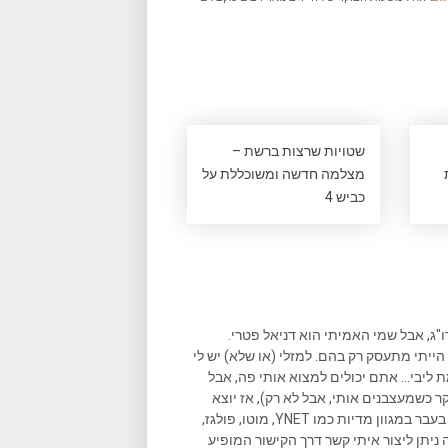
שטויות שרצות ברשת –
מצלמה חדשה ומשוכללת על
כביש 4
ו"ג, אבל שמי האמיתי הוא דניאל פטרי.
הייתי מתעסק רק בהם. למזלי (או שלא) יש לי
ליבי... אתם יכולים למצוא אותי פה, אבל
ר כשמעצבנים אותי, אבל לא רק), אז יוצא
שאני גם כותב המון במקומות נוספים, וכתבות שאני כתבתי פורסמו בעבר במגוון מדיות כמו YNET, מוטו, פולגז,
 ניתן ליצור איתי קשר דרך הקישור המופיע