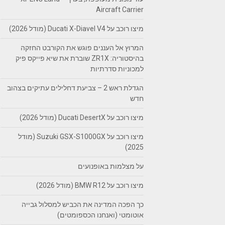
Aircraft Carrier
מיצו רוכב על Ducati X-Diavel V4 (מודל 2026)
המרוץ אל העננים פוגש את הקורבט החזקה
בהיסטוריה: ZR1X שוברת את שיא פייקס פיק
למכוניות סדרתיות
הגדלת ראש 2 – צביעת דחלילים עתיקים בצהוב
חדש
מיצו רוכב על Ducati DesertX (מודל 2026)
מיצו רוכב על Suzuki GSX-S1000GX (מודל
2025)
על מצלמות באופנועים
מיצו רוכב על BMW R12 (מודל 2026)
כך הפכה המדינה את הכביש למסלול גבייה
אוטומטי (ואנחנו הכספומטים)