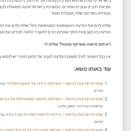
בישראל קיימת בשימוש מערכת (מכונה גם "עין הנץ") המצלמת מתוך נ
מציאת רכבים גנובים ואחרים. המערכת בישראל איננה מסוגלת לבצ
וממילא הפריסה שלה מוגבלת מאוד.
שלחו לכם את הודעת הוואטסאפ המטופשת הזו? שלחו להם את הלי
הודעה כזו בקבוצות ולפני שאתם רצים להעביר הלאה תבדקו את אמ
ראיתם מישהו ששיתף שטות? שלחו לי.
אין בכל האמור לעיל משום המלצה לעבור על החוק תמיד יש לנסוע בצ
עוד באותו נושא:
שטויות שרצות ברשת – מצלמה ניידת על מעקה הפרדה
הנה 
אחרים...
שטויות שרצות ברשת – מצלמה חדשה ומשוכללת על כביש 4
וברשתות חברתיות. הפעם, מדובר...
שטויות שרצות ברשת – ניידות חדשות סמויות עם דבורה
עוד 
אתכם...
שטויות שרצות ברשת – אכיפה מוגברת נגד גניבת רמזור כת