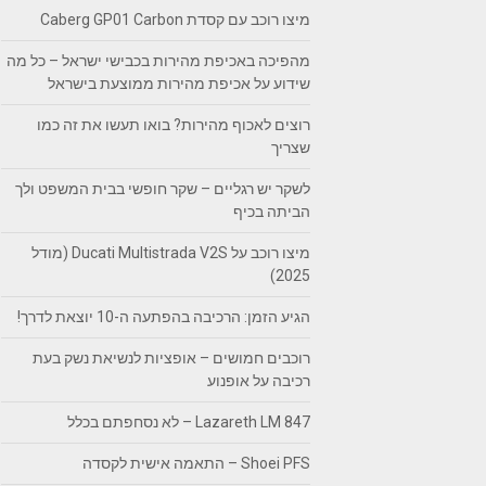
מיצו רוכב עם קסדת Caberg GP01 Carbon
מהפיכה באכיפת מהירות בכבישי ישראל – כל מה
שידוע על אכיפת מהירות ממוצעת בישראל
רוצים לאכוף מהירות? בואו תעשו את זה כמו
שצריך
לשקר יש רגליים – שקר חופשי בבית המשפט ולך
הביתה בכיף
מיצו רוכב על Ducati Multistrada V2S (מודל
2025)
הגיע הזמן: הרכיבה בהפתעה ה-10 יוצאת לדרך!
רוכבים חמושים – אופציות לנשיאת נשק בעת
רכיבה על אופנוע
Lazareth LM 847 – לא נסחפתם בכלל
Shoei PFS – התאמה אישית לקסדה