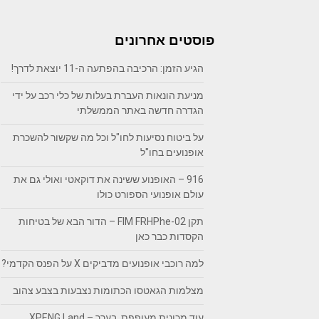
פוסטים אחרונים
הגיע הזמן: הרכיבה בהפתעה ה-11 יוצאת לדרך!
מניעת הונאות העברת בעלות של כלי רכב על ידי
הגדרה חדשה באתר הממשלתי
על ביטוח נסיעות לחו"ל וכל מה שקשור להשכרת
אופנועים בחו"ל
916 – האופנוע ששינה את דוקאטי ואולי גם את
עולם אופנועי הספורט כולו
תקן FIM FRHPhe-02 – הדור הבא של בטיחות
הקסדות כבר כאן
למה רוכבי אופנועים מדביקים X על הפנס הקדמי?
מצלמות הגאטסו הכתומות נצבעות בצבע צהוב
עוד מכונית מעופפת, בערך – XPENG Land