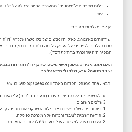
צילום מספרים ש"נשמטים" ממערכת החיוב הרגילה על כל גייט
ועוד
הן אינן מצלמות מהירות.
טרם הצלחתי לשים ידי על העתק של כזה דו"ח, ומבחינתי, מדובר בע
המפגר הזה שהזכרתי בתחילת דברי).
שוטר תנועה? אנא, שלחו לי מידע על כך.
"חבא", אחד ממנהלי הפורום באתר topspeed.co.il טוען בנושא:
3 שלבים חשובים:
1. כיול ובדיקה של המערכת – כדי לוודא שהקריאות תהיינה קבילות מבחינה משפטית.
2. הודעה רשמית לציבור והכרזה על המערכת כפעילה.
3. העברת מידע למשטרה עפ"י סעיף 65 לפקודות התעבורה.