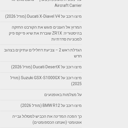
Aircraft Carrier
מיצו רוכב על Ducati X-Diavel V4 (מודל 2026)
המרוץ אל העננים פוגש את הקורבט החזקה
בהיסטוריה: ZR1X שוברת את שיא פייקס פיק
למכוניות סדרתיות
הגדלת ראש 2 – צביעת דחלילים עתיקים בצהוב
חדש
מיצו רוכב על Ducati DesertX (מודל 2026)
מיצו רוכב על Suzuki GSX-S1000GX (מודל
2025)
על מצלמות באופנועים
מיצו רוכב על BMW R12 (מודל 2026)
כך הפכה המדינה את הכביש למסלול גבייה
אוטומטי (ואנחנו הכספומטים)