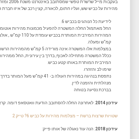
מהירות על כביש שש, ועליו חתום, לכאורה, קצין רכב של איזו חברת ה
לידיעת כל הנוהגים בכביש 6.
החל מאתמול החלה המשטרה להפעיל מכמונות מהירות אוטומטיות
קמ"ש ומעלה.
במצלמות אלו המשטרה אינה מורידה 5 קמ"ש מהמהירות הרשומה כמו במכשירי הלייזר.
המירבית המותרת באותו קטע כביש.
שימו לב והזהרו.
נתפסת בנהיגה במהירות העולה ב- 41 קמ"
מנהלתית והזמנה לדין.
בברכת נסיעה בטוחה
עידכון 2014
: לאחרונה החלה להסתובב הודעת וואטסאפ דומה. קראו
שטויות שרצות ברשת – מצלמות מהירות על כביש 6? טייק 2
עידכון 2018
: הנה עוד נאגלה של אותו פייק: