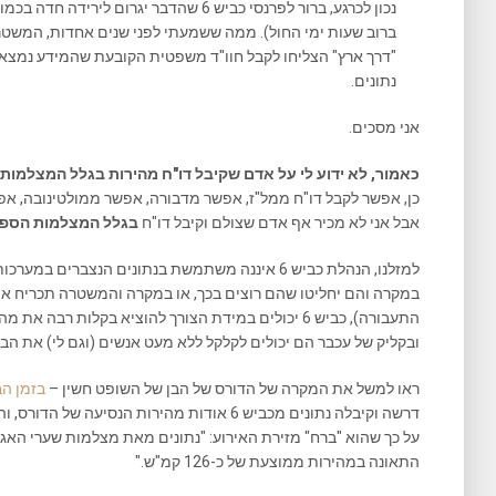
נכון לכרגע, ברור לפרנסי כביש 6 שהדבר יגרו
ברוב שעות ימי החול). ממה ששמעתי לפני שנים אחדות, המשטר
"דרך ארץ" הצליחו לקבל חוו"ד משפטית הקובעת שהמידע נמצא 
נתונים.
אני מסכים.
כאמור, לא ידוע לי על אדם שקיבל דו"ח מהירות בגלל המצלמות
כן, אפשר לקבל דו"ח ממל"ז, אפשר מדבורה, אפשר ממולטינובה, אפש
אבל אני לא מכיר אף אדם שצולם וקיבל דו"ח
בגלל המצלמות הספצ
למזלנו, הנהלת כביש 6 איננה משתמשת בנתונים הנצברי
התעבורה), כביש 6 יכולים במידת הצורך להוציא בקלות רבה
ובקליק של עכבר הם יכולים לקלקל ללא מעט אנשים (וגם לי) את הבו
ראו למשל את המקרה של הדורס של הבן של השופט חשין –
בזמן ה
דרשה וקיבלה נתונים מכביש 6 אודות מהירות הנסי
התאונה במהירות ממוצעת של כ-126 קמ"ש."