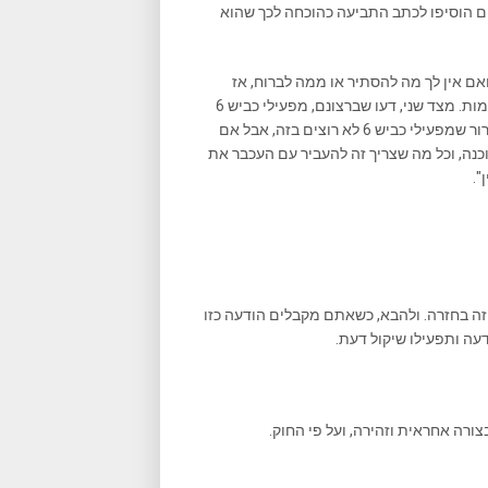
הם הוסיפו לכתב התביעה כהוכחה לכך שהוא
ואם אין לך מה להסתיר או ממה לברוח, אז
כנראה שאתה יכול לתת גז מתחת לכל גשר ופשוט להתעלם מהמצלמות. מצד שני, דעו שברצונם, מפעילי כביש 6
יכולים להתחיל להשתמש במידע הנאסף ולהעביר אותו למשטרה. ברור שמפעילי כביש 6 לא רוצים בזה, אבל אם
ה, וכל מה שצריך זה להעביר עם העכבר את
".
ה בחזרה. ולהבא, כשאתם מקבלים הודעה כזו
ה ותפעילו שיקול דעת.
ורה אחראית וזהירה, ועל פי החוק.