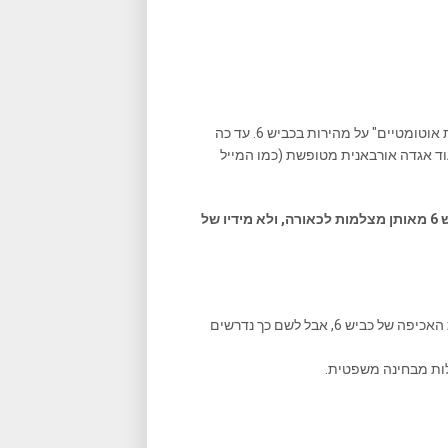
יש דיווחים באינטרנט כאילו היו אנשים שקיבלו משהו שנקרא "דו"חות אוטומטיים" על מהירות בכביש 6. עד כה
וד אגדה אורבאנית מטופשת (כמו המייל
האם אתם מכירים באופן אישי מישהו שחטף דו"ח מהירות בכביש 6 מאותן מצלמות לכאורה, ולא מידיו של
זה לא שלא ניתן לקבל חיויי מהירות (ובעתיד דו"חות) ע"י מערכת האכיפה של כביש 6, אבל לשם כך נדרשים