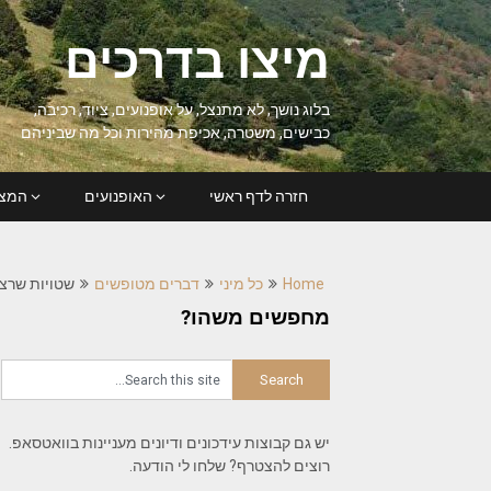
Ski
t
מיצו בדרכים
conten
בלוג נושך, לא מתנצל, על אופנועים, ציוד, רכיבה,
כבישים, משטרה, אכיפת מהירות וכל מה שביניהם
חזרה לדף ראשי
האופנועים
המצל
Home
כל מיני
דברים מטופשים
שטויות שרצות 
מחפשים משהו?
יש גם קבוצות עידכונים ודיונים מעניינות בוואטסאפ.
רוצים להצטרף? שלחו לי הודעה.