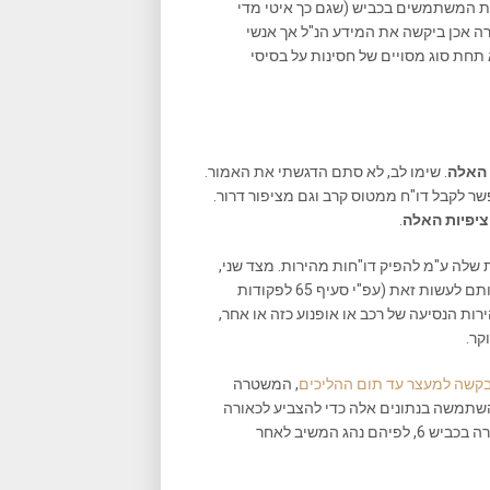
ם לירידה חדה בכמות המשתמשים בכביש (שגם כך איטי מדי
ה אכן ביקשה את המידע הנ"ל אך אנשי
תחת סוג מסויים של חסינות על בסיסי
 האלה
. שימו לב, לא סתם הדגשתי את האמור.
ר לקבל דו"ח ממטוס קרב וגם מציפור דרור.
יפיות האלה
.
ם במערכות שלה ע"מ להפיק דו"חות מהירות. מצד שני,
במקרה והם יחליטו שהם רוצים בכך, או במקרה והמשטרה תכריח אותם לעשות זאת (עפ"י סעיף 65 לפקודות
 את מהירות הנסיעה של רכב או אופנוע כזה או אחר,
קר.
בקשה למעצר עד תום ההליכים
, המשטרה
עה של הדורס, והשתמשה בנתונים אלה כדי להצביע לכאורה
על כך שהוא "ברח" מזירת האירוע: "נתונים מאת מצלמות שערי האגרה בכביש 6, לפיהם נהג המשיב לאחר