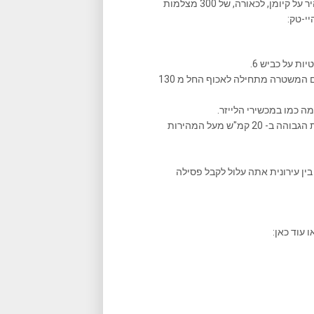
בעקבות מייל שרשרת טפשי שמסתובב באינטרנט משנת 2006 ומזהיר על קיומן, לכאורה, של 300 מצלמות
יי-טק:
 על כביש 6.
המהירות המירבית המותרת בכביש עומדת על 110 קמ"ש , אולם המשטרה מתחילה לאכוף החל מ 130
ככלל המשטרה מתחילה לאכוף, בדרך בין עירונית, החל ממהירות הגבוהה ב- 20 קמ"ש מעל המהירות
ש מעל המותר בדרך בין עירונית אתה עלול לקבל פסילה
 עוד כאן: