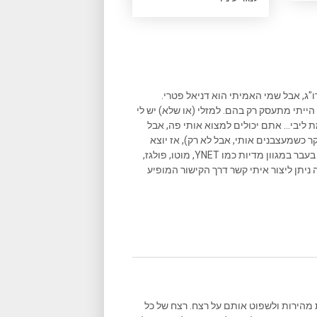
ו"ג, אבל שמי האמיתי הוא דניאל פטרי.
הייתי מתעסק רק בהם. למזלי (או שלא) יש לי
ליבי... אתם יכולים למצוא אותי פה, אבל
ר כשמעצבנים אותי, אבל לא רק), אז יוצא
שאני גם כותב המון במקומות נוספים, וכתבות שאני כתבתי פורסמו בעבר במגוון מדיות כמו YNET, מוטו, פולגז,
 ניתן ליצור איתי קשר דרך הקישור המופיע
 מהירות ולשפוט אותם על רצח. רצח של כל