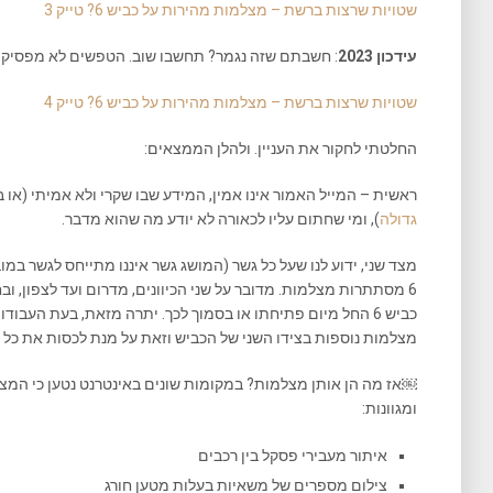
שטויות שרצות ברשת – מצלמות מהירות על כביש 6? טייק 3
עידכון 2023
: חשבתם שזה נגמר? תחשבו שוב. הטפשים לא מפסיקים
שטויות שרצות ברשת – מצלמות מהירות על כביש 6? טייק 4
החלטתי לחקור את העניין. ולהלן הממצאים:
ראשית – המייל האמור אינו אמין, המידע שבו שקרי ולא אמיתי (או
גדולה
), ומי שחתום עליו לכאורה לא יודע מה שהוא מדבר.
6 מסתתרות מצלמות. מדובר על שני הכיוונים, מדרום ועד לצפון, 
כביש 6 החל מיום פתיחתו או בסמוך לכך. יתרה מזאת, בעת הע
מצלמות נוספות בצידו השני של הכביש וזאת על מנת לכסות את כל 
￼אז מה הן אותן מצלמות? במקומות שונים באינטרנט נטען כי המ
ומגוונות:
איתור מעבירי פסקל בין רכבים
צילום מספרים של משאיות בעלות מטען חורג