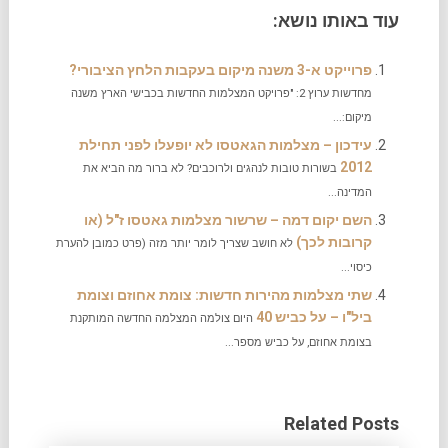
עוד באותו נושא:
פרוייקט א-3 משנה מיקום בעקבות הלחץ הציבורי?
מחדשות ערוץ 2: "פרויקט המצלמות החדשות בכבישי הארץ משנה
מיקום:...
עידכון – מצלמות הגאטסו לא יופעלו לפני תחילת
2012
בשורות טובות לנהגים ולרוכבים? לא ברור מה הביא את
המדינה...
השם יקום דמה – שרשור מצלמות גאטסו ז"ל (או
קרובות לכך)
לא חושב שצריך לומר יותר מזה (פרט כמובן להערת
כיסוי...
שתי מצלמות מהירות חדשות: צומת אחוזם וצומת
ביל"ו – על כביש 40
היום צולמה המצלמה החדשה המותקנת
בצומת אחוזם, על כביש מספר...
Related Posts