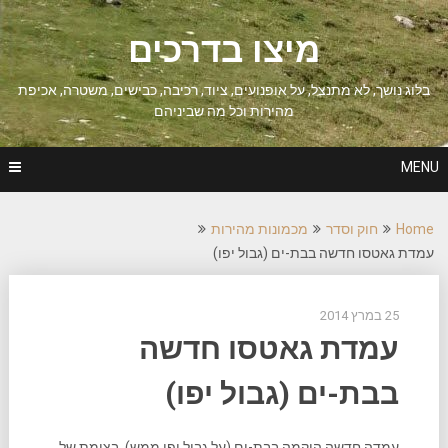
Ski
t
מיצו בדרכים
conten
בלוג נושך, לא מתנצל, על אופנועים, ציוד, רכיבה, כבישים, משטרה, אכיפת
מהירות וכל מה שביניהם
MENU
Home
חוק וסדר
מכמונות מהירות
עמדת גאטסו חדשה בבת-ים (גבול יפו)
25 במרץ 2014
עמדת גאטסו חדשה
בבת-ים (גבול יפו)
עמדה חדשה הוקמה בבת-ים (על גבול יפו ממש), בצומת של