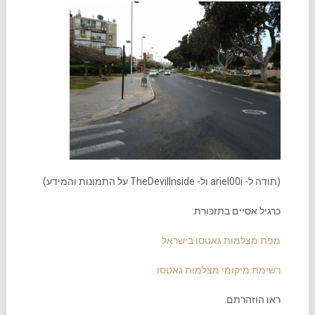
(תודה ל- ariel00i ול- TheDevilInside על התמונות והמידע)
כרגיל אסיים בתזכורת:
מפת מצלמות גאטסו בישראל
רשימת מיקומי מצלמות גאטסו
ראו הוזהרתם.