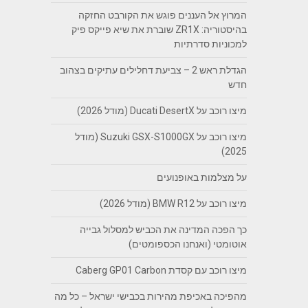
המרוץ אל העננים פוגש את הקורבט החזקה
בהיסטוריה: ZR1X שוברת את שיא פייקס פיק
למכוניות סדרתיות
הגדלת ראש 2 – צביעת דחלילים עתיקים בצהוב
חדש
מיצו רוכב על Ducati DesertX (מודל 2026)
מיצו רוכב על Suzuki GSX-S1000GX (מודל
2025)
על מצלמות באופנועים
מיצו רוכב על BMW R12 (מודל 2026)
כך הפכה המדינה את הכביש למסלול גבייה
אוטומטי (ואנחנו הכספומטים)
מיצו רוכב עם קסדת Caberg GP01 Carbon
מהפיכה באכיפת מהירות בכבישי ישראל – כל מה