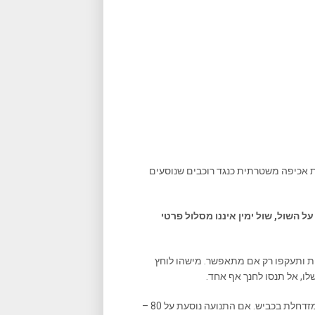
 נהוג מאז 2008 שבו אין מתבצעת אכיפה משטרתית כנגד רוכבים שנוסעים
ל השול, שול ימין איננו מסלול פרטי
נות ותעקפו רק אם מתאפשר. מישהו לוחץ
שלו, אל תנסו לחנך אף אחד.
סעו אך ורק בהתאם לתנאי הדרך, כ- 20-30 קמ"ש יותר מהתנועה המזדחלת בכביש. אם התנועה נוסעת על 80 –