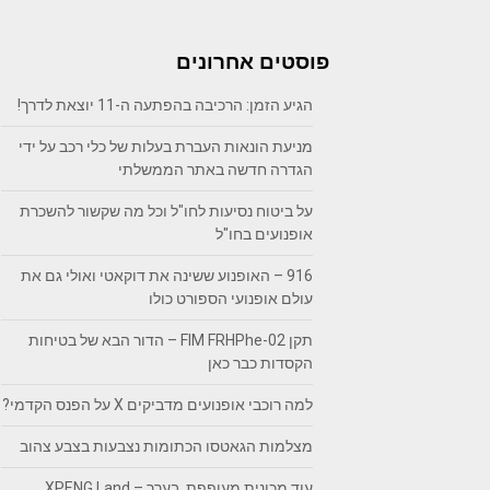
פוסטים אחרונים
הגיע הזמן: הרכיבה בהפתעה ה-11 יוצאת לדרך!
מניעת הונאות העברת בעלות של כלי רכב על ידי
הגדרה חדשה באתר הממשלתי
על ביטוח נסיעות לחו"ל וכל מה שקשור להשכרת
אופנועים בחו"ל
916 – האופנוע ששינה את דוקאטי ואולי גם את
עולם אופנועי הספורט כולו
תקן FIM FRHPhe-02 – הדור הבא של בטיחות
הקסדות כבר כאן
למה רוכבי אופנועים מדביקים X על הפנס הקדמי?
מצלמות הגאטסו הכתומות נצבעות בצבע צהוב
עוד מכונית מעופפת, בערך – XPENG Land