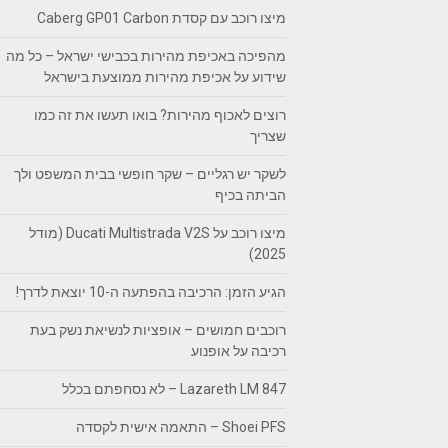
מיצו רוכב עם קסדת Caberg GP01 Carbon
מהפיכה באכיפת מהירות בכבישי ישראל – כל מה
שידוע על אכיפת מהירות ממוצעת בישראל
רוצים לאכוף מהירות? בואו תעשו את זה כמו
שצריך
לשקר יש רגליים – שקר חופשי בבית המשפט ולך
הביתה בכיף
מיצו רוכב על Ducati Multistrada V2S (מודל
2025)
הגיע הזמן: הרכיבה בהפתעה ה-10 יוצאת לדרך!
רוכבים חמושים – אופציות לנשיאת נשק בעת
רכיבה על אופנוע
Lazareth LM 847 – לא נסחפתם בכלל
Shoei PFS – התאמה אישית לקסדה