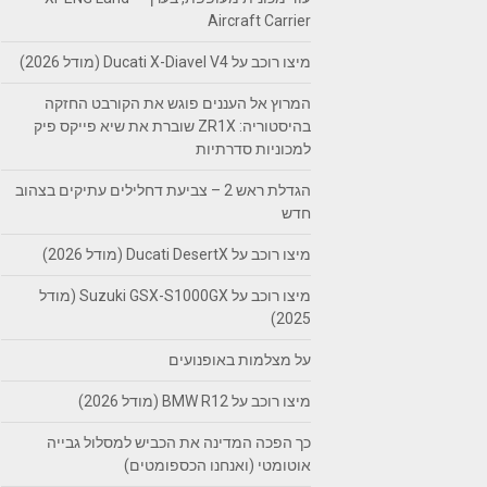
Aircraft Carrier
מיצו רוכב על Ducati X-Diavel V4 (מודל 2026)
המרוץ אל העננים פוגש את הקורבט החזקה
בהיסטוריה: ZR1X שוברת את שיא פייקס פיק
למכוניות סדרתיות
הגדלת ראש 2 – צביעת דחלילים עתיקים בצהוב
חדש
מיצו רוכב על Ducati DesertX (מודל 2026)
מיצו רוכב על Suzuki GSX-S1000GX (מודל
2025)
על מצלמות באופנועים
מיצו רוכב על BMW R12 (מודל 2026)
כך הפכה המדינה את הכביש למסלול גבייה
אוטומטי (ואנחנו הכספומטים)