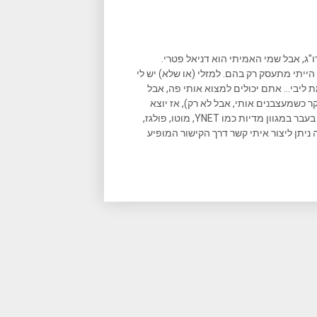
ו"ג, אבל שמי האמיתי הוא דניאל פטרי.
הייתי מתעסק רק בהם. למזלי (או שלא) יש לי
ליבי... אתם יכולים למצוא אותי פה, אבל
ר כשמעצבנים אותי, אבל לא רק), אז יוצא
שאני גם כותב המון במקומות נוספים, וכתבות שאני כתבתי פורסמו בעבר במגוון מדיות כמו YNET, מוטו, פולגז,
 ניתן ליצור איתי קשר דרך הקישור המופיע