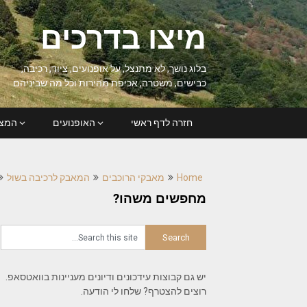
Ski
t
מיצו בדרכים
conten
בלוג נושך, לא מתנצל, על אופנועים, ציוד, רכיבה,
כבישים, משטרה, אכיפת מהירות וכל מה שביניהם
חזרה לדף ראשי
האופנועים
המצל
Home
מאבקי הרוכבים
המאבק לרכיבה בשול
מחפשים משהו?
יש גם קבוצות עידכונים ודיונים מעניינות בוואטסאפ.
רוצים להצטרף? שלחו לי הודעה.