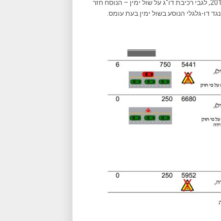
עידכון חשוב לרוכבים: בחוברת חנ"א 9.32.88 המעודכנת לדצמבר 2019, לגבי רכיבת דו"ג על שול ימין – הנוסח חזר
גד דו-גלגלי הנוסע בשול ימין בעת עומס.