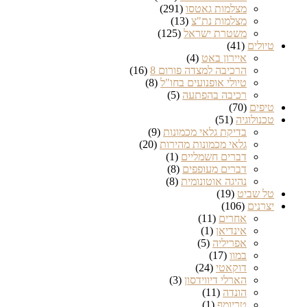
מצלמות גאטסו
(291)
מצלמות נת"צ
(13)
משטרת ישראל
(125)
טיולים
(41)
איירון באט
(4)
הרכיבה למצדה פורום 8
(16)
טיולי אופנועים בחו"ל
(8)
רכיבה בהפתעה
(5)
טיפים
(70)
טכנולוגיה
(51)
בדיקת גלאי מכמונות
(9)
גלאי מכמונות מהירות
(20)
דברים חשמליים
(1)
דברים מעופפים
(8)
נהיגה אוטונומית
(8)
טל שביט
(19)
יצרנים
(106)
אחרים
(11)
אינדיאן
(1)
אפריליה
(5)
במוו
(17)
דוקאטי
(24)
הארלי דיווידסון
(3)
הונדה
(11)
טריומף
(1)