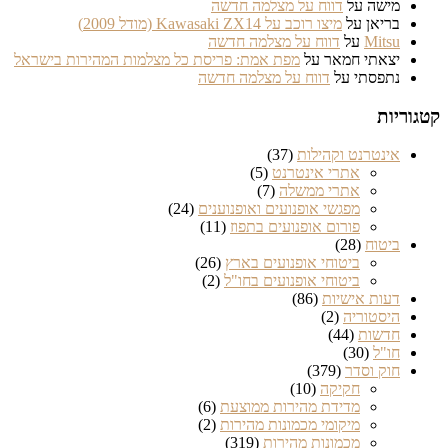
מישה
על
דווח על מצלמה חדשה
בריאן
על
מיצו רוכב על Kawasaki ZX14 (מודל 2009)
Mitsu
על
דווח על מצלמה חדשה
יצאתי חמאר
על
מפת אמת: פריסת כל מצלמות המהירות בישראל
נתפסתי
על
דווח על מצלמה חדשה
ריות
אינטרנט וקהילות
(37)
אתרי אינטרנט
(5)
אתרי ממשלה
(7)
מפגשי אופנועים ואופנוענים
(24)
פורום אופנועים בתפוז
(11)
ביטוח
(28)
ביטוחי אופנועים בארץ
(26)
ביטוחי אופנועים בחו"ל
(2)
דעות אישיות
(86)
היסטוריה
(2)
חדשות
(44)
חו"ל
(30)
חוק וסדר
(379)
חקיקה
(10)
מדידת מהירות ממוצעת
(6)
מיקומי מכמונות מהירות
(2)
מכמונות מהירות
(319)