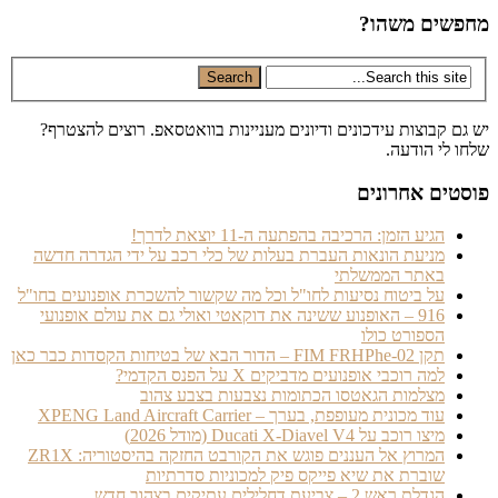
שים משהו?
ם קבוצות עידכונים ודיונים מעניינות בוואטסאפ. רוצים להצטרף?
 לי הודעה.
טים אחרונים
הגיע הזמן: הרכיבה בהפתעה ה-11 יוצאת לדרך!
מניעת הונאות העברת בעלות של כלי רכב על ידי הגדרה חדשה
באתר הממשלתי
על ביטוח נסיעות לחו"ל וכל מה שקשור להשכרת אופנועים בחו"ל
916 – האופנוע ששינה את דוקאטי ואולי גם את עולם אופנועי
הספורט כולו
תקן FIM FRHPhe-02 – הדור הבא של בטיחות הקסדות כבר כאן
למה רוכבי אופנועים מדביקים X על הפנס הקדמי?
מצלמות הגאטסו הכתומות נצבעות בצבע צהוב
עוד מכונית מעופפת, בערך – XPENG Land Aircraft Carrier
מיצו רוכב על Ducati X-Diavel V4 (מודל 2026)
המרוץ אל העננים פוגש את הקורבט החזקה בהיסטוריה: ZR1X
שוברת את שיא פייקס פיק למכוניות סדרתיות
הגדלת ראש 2 – צביעת דחלילים עתיקים בצהוב חדש