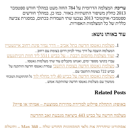
ה
: המצלמה הדרומית על 784 הוזזה מעט במהלך חודש ספטמבר
2013 כחלק משיפור התשתיות באזור. כמו כן, במהלך חודשים
ספטמבר-אוקטובר 2013 נצבעו שתי העמדות בכתום, במסגרת צביעה
ת של כל המצלמות האפורות.
 באותו נושא:
מצלמת גאטסו חדשה בתל אביב – דרך נמיר פינת רחוב איינשטיין
המצלמה הוצבה על דרך נמיר לכיוון דרום בצומת עם רחוב...
ועוד מצלמת מחסום רכבת – על כביש 5511 ליד חוות רונית/געש
עברו בקושי מספר ימים, ואנחנו מקבלים עוד שתי מצלמות גאטסו...
מצלמת גאטסו חדשה בצומת התשבי
עמדת גאטסו חדשה הותקנה על
כביש 722 בצומת התשבי עם...
מצלמת גאטסו חדשה על כביש 40 ליד מחלף לוד
גל ההתקנות הנוכחי
ממשיך עם מצלמת גאטסו חדשה שהותקנה אמש...
Related Po
ק: התחלת פיילוט למדידת מהירות ממוצעת – אמיתי או פייק?
שה על כביש 443 ביציאה מגבעת זאב החדשה
אסקורט שיחררה את גלאי המכמונות החדש שלה – Max 360 – ותשלם