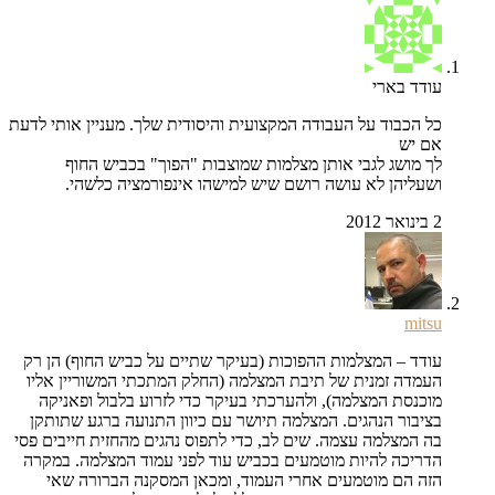
עודד בארי
כל הכבוד על העבודה המקצועית והיסודית שלך. מעניין אותי לדעת
אם יש
לך מושג לגבי אותן מצלמות שמוצבות "הפוך" בכביש החוף
ושעליהן לא עושה רושם שיש למישהו אינפורמציה כלשהי.
2 בינואר 2012
mitsu
עודד – המצלמות ההפוכות (בעיקר שתיים על כביש החוף) הן רק
העמדה זמנית של תיבת המצלמה (החלק המתכתי המשוריין אליו
מוכנסת המצלמה), ולהערכתי בעיקר כדי לזרוע בלבול ופאניקה
בציבור הנהגים. המצלמה תיושר עם כיוון התנועה ברגע שתותקן
בה המצלמה עצמה. שים לב, כדי לתפוס נהגים מהחזית חייבים פסי
הדריכה להיות מוטמעים בכביש עוד לפני עמוד המצלמה. במקרה
הזה הם מוטמעים אחרי העמוד, ומכאן המסקנה הברורה שאי