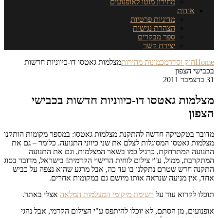
מחירון מוטו לאופנועים
אודות
מדיניות פרטיות
הצהרת נגישות
ספר מבקרים
יצירת קשר
H
חוק וסדר
מכמונות מהירות
מצלמות גאטסו דו-כיווניות חדשות
שי הצפון
מות גאטסו דו-כיווניות חדשות בכבישי
ון
ר בטקטיקה חדשה להתקנת מצלמות גאטסו: במספר מקומות הותקנו
ות גאטסו המסוגלות לצלם את שני כיווני התנועה. כלומר – גם את
עה המתרחקת, כרגיל כמו בשאר המצלמות, וגם את התנועה
רבת, ממול, ע"י צילום לוחית הרישוי הקדמית! בישראל, מדובר בסוג
ה חדש שטרם נתקלנו בו עד כה, אבל מרגע שהוא נצפה על כביש
 אין מניעה שנראה אותו מיושם גם במקומות אחרים.
ו לקרוא עוד על
רשימת מיקומי המצלמות המלאה
אצלי באתר.
ועים, מן הסתם, לא יוכלו להיתפס ע"י הצילום הקדמי, אבל נהגי