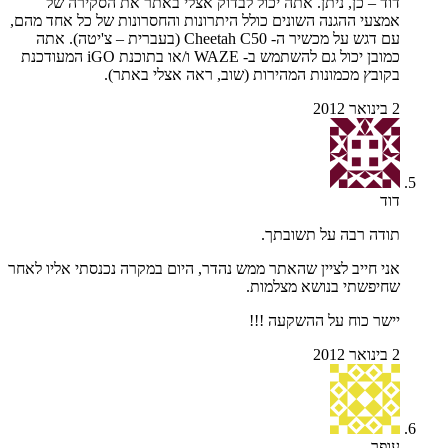
דוד – כן, ניתן. אתה יכול לבדוק אצלי באתר את הסקירה של
אמצעי ההגנה השונים כולל היתרונות והחסרונות של כל אחד מהם,
עם דגש על מכשיר ה- Cheetah C50 (בעברית – צ'יטה). אתה
כמובן יכול גם להשתמש ב- WAZE ו/או בתוכנת iGO המעודכנת
בקובץ מכמונות המהירות (שוב, ראה אצלי באתר).
2 בינואר 2012
דוד
תודה רבה על תשובתך.
אני חייב לציין שהאתר ממש נהדר, היום במקרה נכנסתי אליו לאחר
שחיפשתי בנושא מצלמות.
יישר כוח על ההשקעה !!!
2 בינואר 2012
עופר