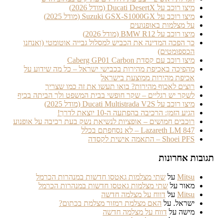
מיצו רוכב על Ducati DesertX (מודל 2026)
מיצו רוכב על Suzuki GSX-S1000GX (מודל 2025)
על מצלמות באופנועים
מיצו רוכב על BMW R12 (מודל 2026)
כך הפכה המדינה את הכביש למסלול גבייה אוטומטי (ואנחנו
הכספומטים)
מיצו רוכב עם קסדת Caberg GP01 Carbon
מהפיכה באכיפת מהירות בכבישי ישראל – כל מה שידוע על
אכיפת מהירות ממוצעת בישראל
רוצים לאכוף מהירות? בואו תעשו את זה כמו שצריך
לשקר יש רגליים – שקר חופשי בבית המשפט ולך הביתה בכיף
מיצו רוכב על Ducati Multistrada V2S (מודל 2025)
הגיע הזמן: הרכיבה בהפתעה ה-10 יוצאת לדרך!
רוכבים חמושים – אופציות לנשיאת נשק בעת רכיבה על אופנוע
Lazareth LM 847 – לא נסחפתם בכלל
Shoei PFS – התאמה אישית לקסדה
בות אחרונות
Mitsu
על
שתי מצלמות גאטסו חדשות במנהרות הכרמל
מאור
על
שתי מצלמות גאטסו חדשות במנהרות הכרמל
Mitsu
על
דווח על מצלמה חדשה
ישראל.
על
האם מצלמת רמזור מצלמת בכתום?
מישה
על
דווח על מצלמה חדשה