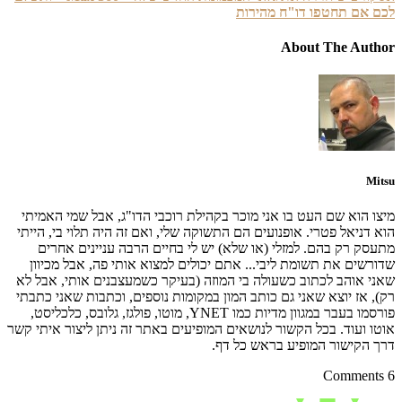
אם תחטפו דו"ח מהירות
About The Au
M
 הוא שם העט בו אני מוכר בקהילת רוכבי הדו"ג, אבל שמי האמיתי
דניאל פטרי. אופנועים הם התשוקה שלי, ואם זה היה תלוי בי, הייתי
ק רק בהם. למזלי (או שלא) יש לי בחיים הרבה עניינים אחרים
שים את תשומת ליבי... אתם יכולים למצוא אותי פה, אבל מכיוון
 אוהב לכתוב כשעולה בי המוזה (בעיקר כשמעצבנים אותי, אבל לא
 אז יוצא שאני גם כותב המון במקומות נוספים, וכתבות שאני כתבתי
פורסמו בעבר במגוון מדיות כמו YNET, מוטו, פולגז, גלובס, כלכליסט,
 ועוד. בכל הקשור לנושאים המופיעים באתר זה ניתן ליצור איתי קשר
הקישור המופיע בראש כל דף.