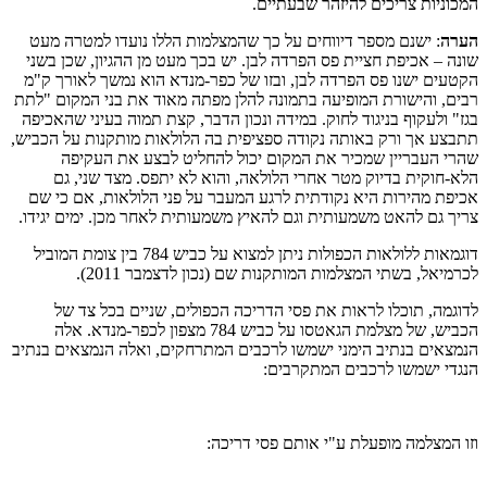
ניות צריכים להיזהר שבעתיים.
ה
: ישנם מספר דיווחים על כך שהמצלמות הללו נועדו למטרה מעט
 – אכיפת חציית פס הפרדה לבן. יש בכך מעט מן ההגיון, שכן בשני
ים ישנו פס הפרדה לבן, ובזו של כפר-מנדא הוא נמשך לאורך ק"מ
, והישורת המופיעה בתמונה להלן מפתה מאוד את בני המקום "לתת
 ולעקוף בניגוד לחוק. במידה ונכון הדבר, קצת תמוה בעיני שהאכיפה
ע אך ורק באותה נקודה ספציפית בה הלולאות מותקנות על הכביש,
 העבריין שמכיר את המקום יכול להחליט לבצע את העקיפה
חוקית בדיוק מטר אחרי הלולאה, והוא לא יתפס. מצד שני, גם
ת מהירות היא נקודתית לרגע המעבר על פני הלולאות, אם כי שם
 גם להאט משמעותית וגם להאיץ משמעותית לאחר מכן. ימים יגידו.
דוגמאות ללולאות הכפולות ניתן למצוא על כביש 784 בין צומת המוביל
יאל, בשתי המצלמות המותקנות שם (נכון לדצמבר 2011).
מה, תוכלו לראות את פסי הדריכה הכפולים, שניים בכל צד של
הכביש, של מצלמת הגאטסו על כביש 784 מצפון לכפר-מנדא. אלה
אים בנתיב הימני ישמשו לרכבים המתרחקים, ואלה הנמצאים בנתיב
י ישמשו לרכבים המתקרבים:
המצלמה מופעלת ע"י אותם פסי דריכה: