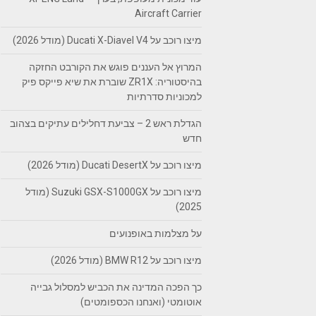
Aircraft Carrier
מיצו רוכב על Ducati X-Diavel V4 (מודל 2026)
המרוץ אל העננים פוגש את הקורבט החזקה
בהיסטוריה: ZR1X שוברת את שיא פייקס פיק
למכוניות סדרתיות
הגדלת ראש 2 – צביעת דחלילים עתיקים בצהוב
חדש
מיצו רוכב על Ducati DesertX (מודל 2026)
מיצו רוכב על Suzuki GSX-S1000GX (מודל
2025)
על מצלמות באופנועים
מיצו רוכב על BMW R12 (מודל 2026)
כך הפכה המדינה את הכביש למסלול גבייה
אוטומטי (ואנחנו הכספומטים)