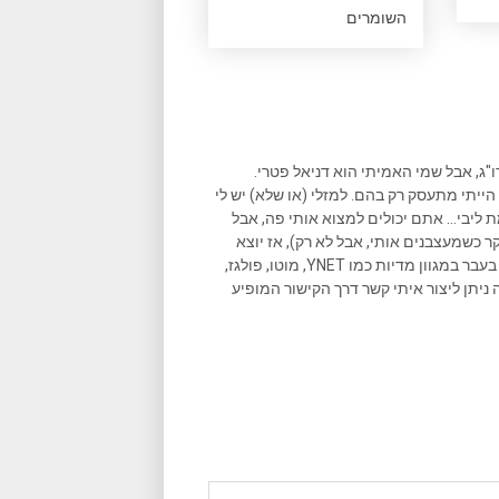
השומרים
ו"ג, אבל שמי האמיתי הוא דניאל פטרי.
הייתי מתעסק רק בהם. למזלי (או שלא) יש לי
ליבי... אתם יכולים למצוא אותי פה, אבל
ר כשמעצבנים אותי, אבל לא רק), אז יוצא
שאני גם כותב המון במקומות נוספים, וכתבות שאני כתבתי פורסמו בעבר במגוון מדיות כמו YNET, מוטו, פולגז,
 ניתן ליצור איתי קשר דרך הקישור המופיע