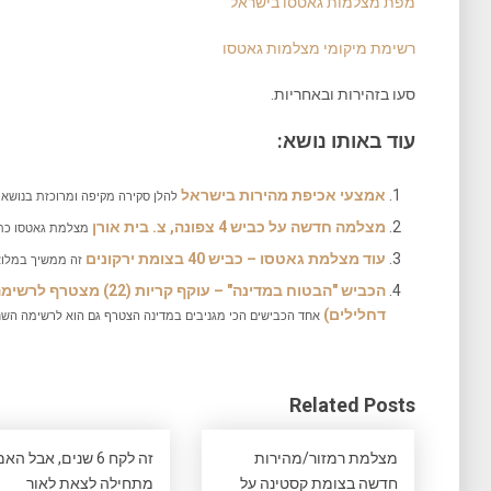
מפת מצלמות גאטסו בישראל
רשימת מיקומי מצלמות גאטסו
סעו בזהירות ובאחריות.
עוד באותו נושא:
אמצעי אכיפת מהירות בישראל
להלן סקירה מקיפה ומרוכזת בנושא ה
מצלמה חדשה על כביש 4 צפונה, צ. בית אורן
מצלמת גאטסו כתומה חדשה
עוד מצלמת גאטסו – כביש 40 בצומת ירקונים
זה ממשיך במלוא
הכביש "הבטוח במדינה" – עו
דחלילים)
אחד הכבישים הכי מגניבים במדינה הצטרף גם הוא לרשימה השחו
Related Posts
מצלמת רמזור/מהירות
זה לקח 6 שנים, אבל ה
חדשה בצומת קסטינה על
מתחילה לצאת לאור