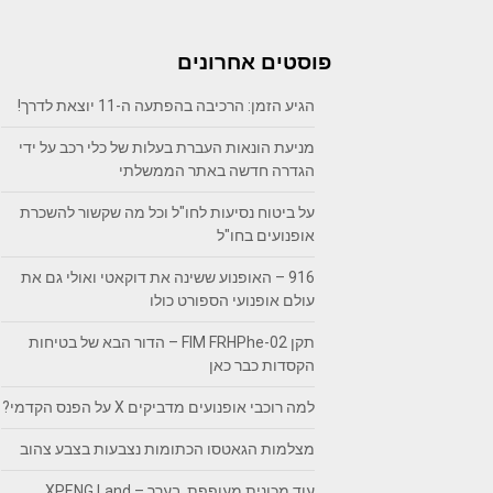
פוסטים אחרונים
הגיע הזמן: הרכיבה בהפתעה ה-11 יוצאת לדרך!
מניעת הונאות העברת בעלות של כלי רכב על ידי
הגדרה חדשה באתר הממשלתי
על ביטוח נסיעות לחו"ל וכל מה שקשור להשכרת
אופנועים בחו"ל
916 – האופנוע ששינה את דוקאטי ואולי גם את
עולם אופנועי הספורט כולו
תקן FIM FRHPhe-02 – הדור הבא של בטיחות
הקסדות כבר כאן
למה רוכבי אופנועים מדביקים X על הפנס הקדמי?
מצלמות הגאטסו הכתומות נצבעות בצבע צהוב
עוד מכונית מעופפת, בערך – XPENG Land