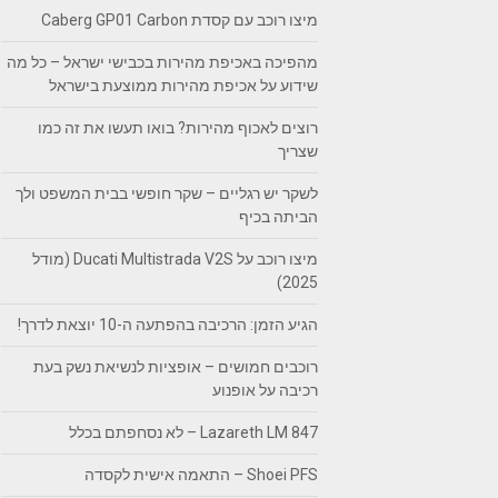
מיצו רוכב עם קסדת Caberg GP01 Carbon
מהפיכה באכיפת מהירות בכבישי ישראל – כל מה
שידוע על אכיפת מהירות ממוצעת בישראל
רוצים לאכוף מהירות? בואו תעשו את זה כמו
שצריך
לשקר יש רגליים – שקר חופשי בבית המשפט ולך
הביתה בכיף
מיצו רוכב על Ducati Multistrada V2S (מודל
2025)
הגיע הזמן: הרכיבה בהפתעה ה-10 יוצאת לדרך!
רוכבים חמושים – אופציות לנשיאת נשק בעת
רכיבה על אופנוע
Lazareth LM 847 – לא נסחפתם בכלל
Shoei PFS – התאמה אישית לקסדה