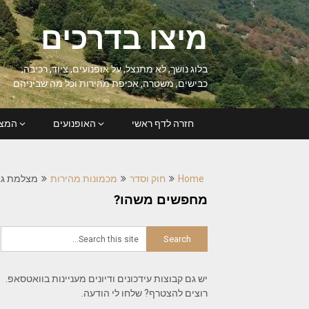
Ski
t
מיצו בדרכים
conten
בלוג נושך, לא מתנצל, על אופנועים, ציוד, רכיבה,
כבישים, משטרה, אכיפת מהירות וכל מה שביניהם
חזרה לדף ראשי
האופנועים
המצל
Home
חוק וסדר
מכמונות מהירות
מצלמת גאטסו ח
מחפשים משהו?
יש גם קבוצות עידכונים ודיונים מעניינות בוואטסאפ.
רוצים להצטרף? שלחו לי הודעה.