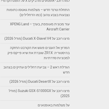
למה רוכבי אופנועים מדביקים X על הפנס הקדמי?
התחלת טרנד חדש – מצלמות גאטסו כתומות
נצבעות בצבע צהוב (כמו הדחלילים)
עוד מכונית מעופפת, בערך – XPENG Land
Aircraft Carrier
מיצו רוכב על Ducati X-Diavel V4 (מודל 2026)
המרוץ אל העננים פוגש את הקורבט החזקה
בהיסטוריה: ZR1X שוברת את שיא פייקס פיק
למכוניות סדרתיות
הגדלת ראש 2 – צביעת דחלילים עתיקים בצהוב
חדש
מיצו רוכב על Ducati DesertX (מודל 2026)
מיצו רוכב על Suzuki GSX-S1000GX (מודל
2025)
על מצלמות באופנועים