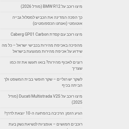
מיצו רוכב על BMW R12 (מודל 2026)
כך הפכה המדינה את הכביש למסלול גבייה
אוטומטי (ואנחנו הכספומטים)
מיצו רוכב עם קסדת Caberg GP01 Carbon
מהפיכה באכיפת מהירות בכבישי ישראל – כל מה
שידוע על אכיפת מהירות ממוצעת בישראל
רוצים לאכוף מהירות? בואו תעשו את זה כמו
שצריך
לשקר יש רגליים – שקר חופשי בבית המשפט ולך
הביתה בכיף
מיצו רוכב על Ducati Multistrada V2S (מודל
2025)
הגיע הזמן: הרכיבה בהפתעה ה-10 יוצאת לדרך!
רוכבים חמושים – אופציות לנשיאת נשק בעת