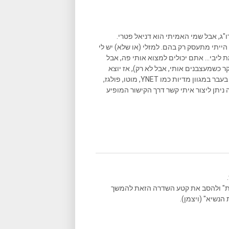
ו"ג, אבל שמי האמיתי הוא דניאל פטרי.
הייתי מתעסק רק בהם. למזלי (או שלא) יש לי
ליבי... אתם יכולים למצוא אותי פה, אבל
ר כשמעצבנים אותי, אבל לא רק), אז יוצא
שאני גם כותב המון במקומות נוספים, וכתבות שאני כתבתי פורסמו בעבר במגוון מדיות כמו YNET, מוטו, פולגז,
 ניתן ליצור איתי קשר דרך הקישור המופיע
ות" ולהסב את קטע השדרה הזאת להמשך