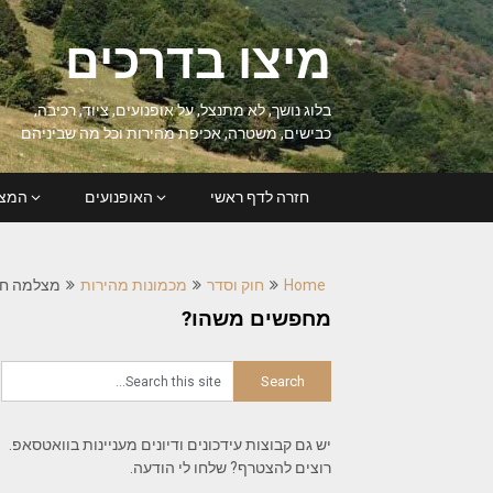
Ski
t
מיצו בדרכים
conten
בלוג נושך, לא מתנצל, על אופנועים, ציוד, רכיבה,
כבישים, משטרה, אכיפת מהירות וכל מה שביניהם
חזרה לדף ראשי
האופנועים
המצל
Home
חוק וסדר
מכמונות מהירות
מצלמה ח
מחפשים משהו?
יש גם קבוצות עידכונים ודיונים מעניינות בוואטסאפ.
רוצים להצטרף? שלחו לי הודעה.