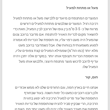
מעל או מתחת למעיל
המוצרים המתנפחים מיועדים ללבישה מעל או מתחת למעיל
רכיבה רגיל. המוצרים שנלבשים מתחת למעילים דורשים
מרווח של כ- 3-5 ס"מ בין גופו של הרוכב לבין המעיל, וזאת כדי
להשאיר מקום לכריות האוויר להתנפח. אם מדובר ברוכב צנום
שהמעיל היה מעט רפוי עליו, אז תוספת של הכריות לא אמורה
לפגוע משמעותית בנוחות שלו. אבל כשמדובר ברוכב מעט
מלא יותר (כמו הח"מ) שממילא המעילים קצת צפופים עליו,
אז תוספת הכריות תצופף אותו יותר. במקרים אלה יתכן ויהיה
עדיף לרוכב לרכוש מוצר מתנפח חיצוני, וללבוש אותו מעל
המעיל שלו.
חום, קור
אנחנו חיים בארץ חמה, וגם החורפים שלנו לא ממש אכזריים
ולכן רובנו רוכבים כמעט כל ימות השנה. בעוד שבחורף
התוספת של עוד פריט למעיל הרכיבה לא יפגע בחווית
הרכיבה, הרי שבקיץ סביר להניח שהתוספת של כריות האוויר
תחסום את מעבר האוויר ולכן יהיה לנו מעט יותר חם. האם זו