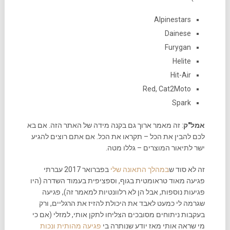
Alpinestars
Dainese
Furygan
Helite
Hit-Air
Red, Cat2Moto
Spark
אמל"ק
: זה מאמר ארוך גם בקנה מידה של האתר הזה. אם בא
לכם להבין את הכל – תקראו את הכל. אם אתם רוצים להגיע
ישר לתיאור המוצרים – גללו מטה.
זה לא סוד ש
במהלך התאונה שלי
בפברואר 2017 עברתי
פגיעה מאוד טראומטית בגוף, וספציפית בעמוד השדרה (היו
פגיעות נוספות, אבל הן לא רלוונטיות למאמר זה), פגיעה
שגרמה לי כמעט לאבד את היכולת להזיז את הרגליים, ורק
בעקבות ניתוחים מסובכים הצליחו לתקן אותי, למזלי (אם כי
מי שראה אותי מאז יודע שנותרה בי
פגיעה מהותית ונכות