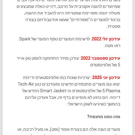
שמיועדים להגנה אקטיבית על הרוכב, דהיינו כאלה שמבצעים
פעולה יזומה מסויימת שמטרתה היא להגביר את ההגנה,
בניגוד למוצרים ה"מסורתיים" שעשו את עבודתם בצורה
סטטית.
עידכון יולי 2022
: לרשימת המוצרים נוסף המוצר של Spark.
ראו מטה.
עידכון ספטמבר 2022
: עודכן מחיר התחזוקה לווסט טק-אייר
5 של אלפינסטרס.
עידכון יוני 2025
: יצרניות שונות כמו אלפינסטארס ודיינזה
יצאו עם מוצרים מתנפחים חדשים ומעודכנים כגון Tech-Air
5 Plasma של אלפינסטארס וה-Smart Jacket החדש של
דיינזה. הם כרגע לא מופיעים בדף זה, אבל אעדכן עליהם
בהמשך כשיגיעו לשוק הישראלי.
מהו ווסט מתנפח?
מוצרים הגנה אלה הם בצורת אפוד (וסט), או מעיל רכיבה, או