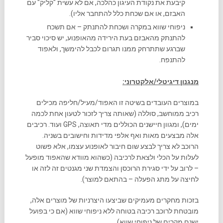
קיבעת את נקודת העיגון כהלכה, אם לא עשית "קליק" עם
האבזם, או אם שכחת כלל להתחבר אליו).
ניפוחי שווא במקרה ושכחת להתנתק – אם תשכח
להתנתק מהאבזם בעת הירידה מהאופנוע, יש סיכוי סביר
שברגע שתתרחק ממנו תגרום לכבל להימשך, ולאפוד
להתנפח.
מנגנון דיגיטלי/אלקטרוני:
במוצרים העובדים בשיטה זו האפוד/מעיל/חליפה מכילים
רכיב ממוחשב, סוללה (שאותה צריך לזכור לטעון אחת לכמה
ימים), ומגוון חיישנים הכוללים מדי תאוצה, GPS ועוד. רכיבים
אלה מבצעים מאות ואף אלפי מדידות וחישובים בשניה.
הרוכב לא צריך לבצע שום חיבור לאופנוע עצמו, אלא פשוט
לעלות על הכלי ולצאת לרכיבה (כשהוא מוודא שהאפוד מופעל
– לרוב על ידי סגירת הרוכסן והצמדת שני מגנטים זה לזה או
לחיצה על מתג הפעלה – בהתאם למוצר).
בזכות מחקרים מעמיקים שביצעו היצרניות של מוצרים אלה,
מובטחת לרוכב רכיבה בטוחה ללא ניפוחי שווא (אם כי בפועל
ישנם מקרים של ניפוחי שווא).