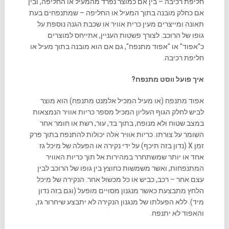
חליפת רכיבה – בין אם כמוצר נפרד מהמעיל או החליפה, ובין
אם כחלק מובנה בתוך המעיל או החליפה – שמתנפחים בעת
תאונה ומייצרים מעין כרית אוויר או שכבת הגנה נוספת על
גופו של הרוכב. לצורך פשטות העניין, אתייחס למוצרים
כ"אפוד" או "אפוד מתנפח", גם אם הוא מובנה בתוך מעיל או
חליפת רכיבה.
איך פועל ווסט מתנפח?
אפוד מתנפח (או מעיל המכיל אלמנט מתנפח) הוא מוצר
לביש לחלק הגוף העליון המכיל מספר כריות אוויר הנמצאות
במצב שטוח ולא מנופח, בתוך בד, עור, רשת או חומר אחר
השומר על צורתו. כריות אוויר אלה יכולות להתנפח בתוך פרק
זמן X (נדון בזה תיכף) על ידי נקירה או הפעלה של מיכל גז
אחד או יותר שמשתחרר במהירות אל תוך כריות האוויר
המתנפחות, ואשר משמשות כחוצץ בין גופו של הרוכב לבין
עצם אחר – רכב, כביש או כל מכשול אחר. הנקירה של מיכל
הלחץ מתבצעת כאשר מנגנון מסויים מופעל (וגם בזה נדון
מיד). ללא הפעלתו של מנגנון הנקירה לא יתבצע שיחרור גז,
והאפוד לא יתנפח.