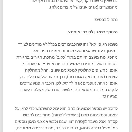
גם שאין לי שום זיקה, קשר או אינטרס לטובת אף אחד
מהמוצרים (או יבואנים של מוצרים אלה).
נתחיל בבסיס:
הצורך במיגון לרוכבי אופנוע
נשמע הגיוני, לא? זהו שרוכבים רבים בכלל לא מודעים לצורך
במיגון. בעוד שנהגי ונוסעי מכוניות מוגנים בפני חלק
מהפגיעות מעצם היותם בתוך "כלוב" מתכת, חגורים בחגורת
בטיחות ואולי מוגנים באמצעות כריות אוויר – הרי שרוכבי
אופנוע חשופים לחלוטין למפגעים שונים, החל מהחלקה
עצמית (או כתוצאה מגורם זר), דרך פגיעה של או בכלי רכב,
אופנוע אחר, אופניים או הולך רגל. לכן, רוכבי אופנוע צריכים
לנקוט במירב המאמצים כדי לשפר את הסיכוי שלהם לשרוד
פגיעה כזו.
לרוכב יש מספר אמצעים בהם הוא יכול להשתמש כדי להגן על
עצמו, וכמינימום כולנו (בישראל לפחות) מחוייבים לחבוש
קסדה. אבל מעבר לקסדה רצוי שגם נלבש אמצעי מיגון נוספים
כמו מעיל רכיבה ממוגן, כפפות רכיבה, מכנסי רכיבה ממוגנים,