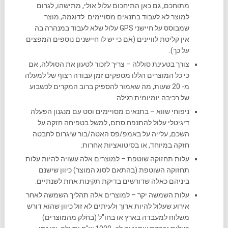
מתוחכם, גם כאן התיחכום עלול אולי, מתישהו, לגרום
למוצר לא לעבוד בתנאים מסויימים. לדוגמה, מוצר
שמבוסס על חיישני GPS עלול שלא לעבוד במנהרה בה
אין קליטת לוויינים (אם כי יש לו חיישנים נוספים המפצים
על כך).
צורך בטעינת סוללה – צריך לזכור לטעון את הסוללה, אם
כי כל המוצרים הללו מספקים זמן עבודה רצוף של למעלה
מ- 20 שעות, מה שאמור להספיק ברוב המקרים לכשבוע
של רכיבה יומיומית רגילה.
ניפוחי שווא – בתנאים מסויימים וסט עם מנגנון הפעלה
דיגיטלי עלול להתנפח סתם, למשל בטפיחה חזקה על
השכם, עלייה על באמפ/פס האטה/בור שיגרום לחבטה
חזקה במיוחד, או בסיטואציות אחרות.
עלות תחזוקה שוטפת – למוצרים אלה עשויה להיות עלות
תחזוקה השוטפת (בהתאם לסוג המוצר) כיוון שישנם
ביניהם כאלה שדורשים בדיקת תקינות אחת לשנתיים.
עלות השמשה יקר – למוצרים אלה תהליך השמשה לאחר
אירוע שעלול להיות ארוך ולעיתים לא זול כיוון שהוא דורש
משלוח למעבדה בארץ או בחו"ל (בחלק מהמוצרים)