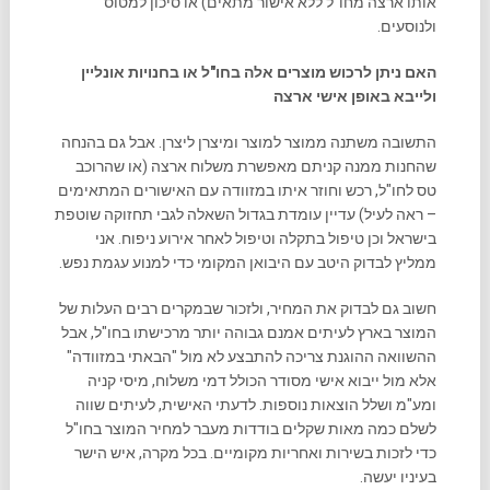
אותו ארצה מחו"ל ללא אישור מתאים) או סיכון למטוס
ולנוסעים.
האם ניתן לרכוש מוצרים אלה בחו"ל או בחנויות אונליין
ולייבא באופן אישי ארצה
התשובה משתנה ממוצר למוצר ומיצרן ליצרן. אבל גם בהנחה
שהחנות ממנה קניתם מאפשרת משלוח ארצה (או שהרוכב
טס לחו"ל, רכש וחוזר איתו במזוודה עם האישורים המתאימים
– ראה לעיל) עדיין עומדת בגדול השאלה לגבי תחזוקה שוטפת
בישראל וכן טיפול בתקלה וטיפול לאחר אירוע ניפוח. אני
ממליץ לבדוק היטב עם היבואן המקומי כדי למנוע עגמת נפש.
חשוב גם לבדוק את המחיר, ולזכור שבמקרים רבים העלות של
המוצר בארץ לעיתים אמנם גבוהה יותר מרכישתו בחו"ל, אבל
ההשוואה ההוגנת צריכה להתבצע לא מול "הבאתי במזוודה"
אלא מול ייבוא אישי מסודר הכולל דמי משלוח, מיסי קניה
ומע"מ ושלל הוצאות נוספות. לדעתי האישית, לעיתים שווה
לשלם כמה מאות שקלים בודדות מעבר למחיר המוצר בחו"ל
כדי לזכות בשירות ואחריות מקומיים. בכל מקרה, איש הישר
בעיניו יעשה.