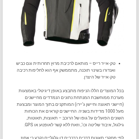
טק-אייר רייס – מותאם לרכיבת מרוץ תחרותית וגם כביש
ואנדורו בשינוי תוכנה, מתממשק אף הוא לחליפות רכיבה
טק-אייר של היצרן.
בכל המוצרים הללו הניפוח מתבצע באופן דיגיטלי באמצעות
מערכת ממוחשבת המנתחת נתונים הנמדדים מחיישנים
(חיישני תאוצה וחיישן ג'יירו) המותקנים בתוך המוצר ומבצעת
מעל 1000 מדידות בשניה. החיישנים קוראים את הכוחות
השונים הפועלים על גופו של הרוכב – תאוצות, תאוטות,
גילגול, איבוד שליטה וכו', וזאת ללא קשר לאופנוע או GPS.
לפי מחקרי תאונות דרכים ברכבים דו-גלגליים נקבע כי אחוז