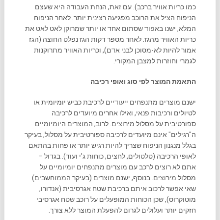
כמו כריות אוויר ברכב). עם זאת, הנחת העבודה היא שעצם
הניפוח הציל את הרוכב מפגיעה רצינית יותר. לאחר הניפוח
המלא, ישנו באפוד שסתום אחד או יותר שמרוקן לאט לאט את
כריות האוויר מהגז. לאחר מספר דקות הגז נפלט החוצה (הגז
אמור להיות לא-מסוכן לבני אדם), וכריות האוויר מתרוקנות
לגמרי וחוזרות למצבן המקורי.
התאמת המוצר לפי סוג ואופי רכיבה
ישנם מוצרים מתנפחים ייעודיים לרכיבת כביש יומיומית או
לטיולים ורכיבות פנאי, ואילו אחרים מיועדים לרכיבה
ספורטיבית על מסלול מירוצים. לרוב, המוצרים היומיומיים
ה"רגילים" אינם מיועדים לרכיבה ספורטיבית על מסלול, בעיקר
בגלל מנגנון הניפוח שצריך להיות רגיש יותר או פחות בהתאם
לאופי הרכיבה (טלטולים, לחצים, כוחות ג'י ועוד). בגדול –
אתם לא רוצים לרכב עם מוצרים מתנפחים יומיומיים על
מסלול מירוצים. בנוסף, ישנם מוצרים (בעיקר הממוחשבים)
שאי אפשר לרכוב איתם ברכיבת שטח אגרסיבית (אנדורו,
מוטוקרוס), שכן הכוחות המופעלים על רוכב שטח אגרסיבי
חזקים יותר ועלולים לגרום להפעלת המוצר ללא צורך.