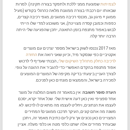
לצמיתות
שמונעת ממני ללכת ולתפקד בצורה תקינה). למרות
שבאותו יום רכבתי בצורה ממוגנת מלאה כהרגלי בקודש (מעיל
ממוגן + מיגון גב, מכנסי רכיבה ממוגנים, מגפי רכיבה קצרים,
כפפות וכמובן קסדה מצויינת), אני משוכנע למדי שלו הייתי
לבוש באפוד מתנפח בזמן התאונה, יתכן שהפגיעה שלי היתה
הרבה יותר קלה.
מאז 2017 נכנסו לשוק בישראל מספר יצרנים עם מוצרים
אקטיביים כפי שנסקור מיד, וכיוון שאני רואה את
החזרה
לרכיבה כחלק מתהליך השיקום שלי
, הבנתי שעדיף לי לרכוש
אפוד מתנפח בהקדם האפשרי כדי להגביר את ההגנה על גופי.
לצורך העניין ביצעתי בדיקה מקיפה של המוצרים המוצעים
למכירה בישראל, והממצאים מונחים כאן לפניכם.
הערה סופר חשובה
: אין במאמר זה משום המלצה על מוצר
אחד ספציפי ואין כאן דעה אישית שלי. שכל אחד יקרא, יסכם
לעצמו את הנתונים, ויחליט לעצמו מה מתאים לו לרכוש. לא
משנה מה אתם קונים, העיקר תרכבו ממוגנים! המחירים
המצויינים כאן נכונים אך ורק ליום כתיבת מאמר זה, ויתכן
שבעתיד מחירים אלה ישתנו כלפי מטה או כלפי מעלה. אציין