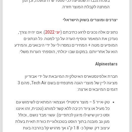
בעלות נכבדת שמגיעה לכ- 1000 ש"ח ומעלה, וכן זמן
המתנה לקבלת המוצר חזרה.
יצרנים ומוצרים בשוק הישראלי
נתונים אלה נכונים לרגע כתיבתם (
יוני 2022
). אם יהיה צורך,
נעדכן את המאמר ונוסיף הערה על כך למטה. כל הנתונים
המופיעים מטה + המחירים נמסרו לי על ידי היבואנים, והמידע
הוא על אחריותם. במקום שבו יכולתי, הוספתי הערות משלי.
Alpinestars
חברת אלפינסטארס האיטלקית המיובאת על ידי אבזריון
מציגה ליין של מוצרי הגנה מתנפחים בשם Tech Air, מהם 3
דגמים המיובאים ארצה:
טק-אייר 5 – מוצר ורסטילי ועצמאי המתאים לשימוש עם
כל מעיל או ציוד רכיבה ללא קשר למותג (טכנית, זהו איננו
וסט כיוון שיש לו מיגון לכתפיים). עשוי מבד נושם , וכולל
מגן גב מובנה בתוך הוסט בטכנולוגיית כוורת תאית בעלת
עיצוב דק. שוקל כ- 1.8 ק"ג אך מרגיש קל בהרבה בעת