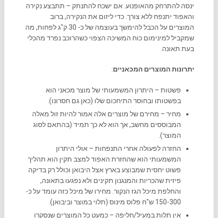
ינסה להתרחק מהאופנוע. אם ישכח להתנתק – תתבצע נקירה
והאפוד יתנפח ללא צורך. כדי ליזום את הנקירה, ברוב
המוצרים על הכבל להימשך בעוצמה של כ- 30 ק"ג לפחות, מה
שמקביל למינימום כוח המשיכה הצפוי כשהרוכב נפרד מהכלי
בעת תאונה.
יתרונות המוצרים המכאניים
:
פשטות – היתרון המשמעותי של מוצר מכאני הוא
בפשטותו ובחוסר התיחכום שלו (כאן גם חסרונו).
מחיר – מחירם של מוצרים אלה אמור להיות זול מאלה
המבוססים מחשב, אך הוא לא כך תמיד (בהתאם לסוג
המוצר).
החזרה לפעולה אחרי התנפחות – אולי היתרון
המשמעותי הוא שהחזרת האפוד למצב תקין הוא תהליך
פשוט יחסית שמבוצע בארץ אצל היבואן וכולל רק בדיקה
פיזית שהכריות והמנגנון תקינים ולא נפגעו בתאונה,
והחלפת מיכל הגז הנקור. מחירו של מיכל כזה עומד על כ-
150-300 ש"ח פלוס מינוס (תלוי במוצר וביבואן).
אין תלות במעיל/חליפה – כמעט כל המוצרים שנסקרו