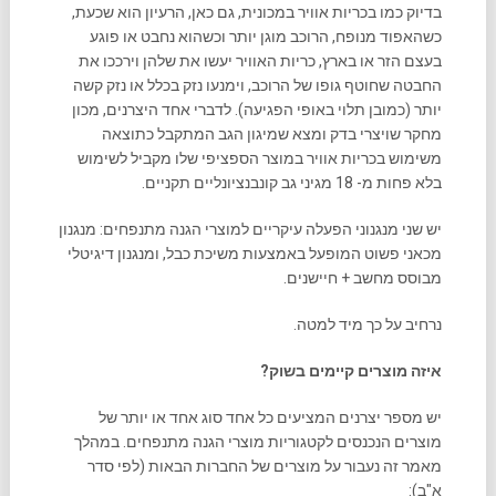
בדיוק כמו בכריות אוויר במכונית, גם כאן, הרעיון הוא שכעת,
כשהאפוד מנופח, הרוכב מוגן יותר וכשהוא נחבט או פוגע
בעצם הזר או בארץ, כריות האוויר יעשו את שלהן וירככו את
החבטה שחוטף גופו של הרוכב, וימנעו נזק בכלל או נזק קשה
יותר (כמובן תלוי באופי הפגיעה). לדברי אחד היצרנים, מכון
מחקר שויצרי בדק ומצא שמיגון הגב המתקבל כתוצאה
משימוש בכריות אוויר במוצר הספציפי שלו מקביל לשימוש
בלא פחות מ- 18 מגיני גב קונבנציונליים תקניים.
יש שני מנגנוני הפעלה עיקריים למוצרי הגנה מתנפחים: מנגנון
מכאני פשוט המופעל באמצעות משיכת כבל, ומנגנון דיגיטלי
מבוסס מחשב + חיישנים.
נרחיב על כך מיד למטה.
איזה מוצרים קיימים בשוק?
יש מספר יצרנים המציעים כל אחד סוג אחד או יותר של
מוצרים הנכנסים לקטגוריות מוצרי הגנה מתנפחים. במהלך
מאמר זה נעבור על מוצרים של החברות הבאות (לפי סדר
א"ב):