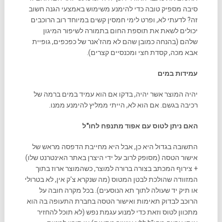
סיבה מספיק טובה כדי להימנע משימוש באמצעי הגנה חשוב
זה? לדעתי לא, ופרט לימי חמסין קשים במיוחד רוב הרוכבים
יכולים לשאת את תוספת החום בתמורה לשיפור המיגון
שלהם (בהנחה כמובן שהם לא מהז'אנר של כפכפים, גופיית
אבא מכה, קסדת חצי ומכנסיים קצרים).
עמידות במים
יהיה המוצר אשר יהיה, בדקו אם הוא עמיד במים ברמה של
רכיבה בגשם. אם הוא לא, הייתי ממליץ להימנע ממנו.
האם ניתן לטוס עם אפוד מתנפח לחו"ל
התשובה בגדול היא כן, אבל היא מחייבת הדפסה מראש של
אישור הטסה (מסופק לרוב על ידי היצרן באתר האינטרנט שלו)
+ צירוף המכתב בצורה ברורה למוצר, כשהמוצר ארוז בתוך
המזוודה שהולכת לבטן המטוס (מה שנקרא צ'ק אין, לא בטרולי
או תיק יד שעולה לתוך תא הנוסעים). בכל מקרה חובה על
הרוכב לבדוק תאימות ואישור הטסה בחברת התעופה בה הוא
מתכוון לטוס וזאת כדי למנוע עגמת נפש (לא תוכל להחזיר