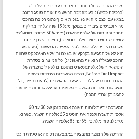
מקרי המוות הגדול ביותר בתאונות בעת רכיבה על דו"ג
(ברכיבת כביש) נובע מהמכה הראשונית אותה סופג הרוכב
במגע עם עצם נייח או נע. בזכות איסוף נתוני רכיבה מרוכבי
מרוץ וכבישים ציבוריים במשך מעל 15 שנה על ידי מחלקת
מחקר והפיתוח של אלפינסטארס (מעל 50% מרוכבי מוטוג'יפי
עושים שימוש במוצרי אלפינסטארס), הצליח היצרן לפתח
מערכת היודעת להתנפח לפני הפגיעה הראשונה (כשהדגש
הוא לא על הפגיעה בקרקע או בעצם זר, אלא האימפקט שחווה
הרוכב שבגללו הוא עף מהאופנוע). כל המוצרים בסדרת
ה-טק-אייר של אלפינסטארס מתוכננים לפעול בתצורה של
Before First Impact, דהיינו המערכות היחידות בעולם
המתוכננות לפעול לפני הפגיעה הראשונית (לטענת היצרן, כל
המערכות האחרות בעולם – מכאניות או אלקטרוניות – יודעות
להגיב רק אחרי המכה).
המערכת יודעת לזהות תאונת אמת בזמן של 30 עד 60
אלפיות השניה ולנפח את הוסט ב 25 אלפיות השניה, כשהוא
מגיע לניפוח מלא בין 55 עד 85 אלפיות השניה.
הדריכה של המוצר מתבצעת באמצעות רכיסה או סגירת רוכסן