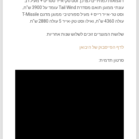
דוגמאות למחירים לצרכן: וסט טק-אייר סטריט + מעיל רב
עונתי ממוגן תואם מסדרת Tail Wind עומד על 3900 ש"ח,
וסט טר-אייר רייס + מעיל ספורטיבי ממוגן מדגם T-Missile
עולה 4360 ש"ח, ואילו וסט טק-אייר 5 עולה 2880 ש"ח.
שלושת המוצרים זוכים לשלוש שנות אחריות.
לדף הפייסבוק של היבואן
סרטון תדמית: