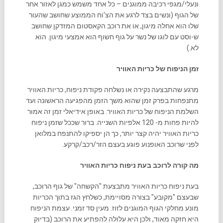
ונעלי/מגפי רכיבה ממוגנים – כל אחד משמש כמגן לאזור אחר
של הגוף (ונשים בצד לרגע את הצ'וח הממוצע שחושב שהעור
שלו הוא אחלה מיגון, או את רוכב הקאסטום המזדקן שחושב
ש-וסט עם לוגו של נשר על גוף חשוף הוא אמצעי מיגון. הוא
לא.)
זמן הניפוח של כריות האוויר
מרגע שהתבצעה נקירה או נשלחה פקודת ניפוח, כריות האוויר
מתנפחות בפרק זמן שהוא משך הזמן מהפגיעה הראשונה ועד
השלמת הניפוח של כריות האוויר. באופן אידיאלי זמן זה אמור
להיות פחות מ- 120 אלפיות השנייה. ברור שככל שזמן ניפוח
כריות האוויר יהיה קצר יותר, כך הן יספיקו להתנפח במלואן
לפני שרוכב האופנוע פוגע בעצם הזר/רכב/קרקע.
מה קורה לרוכב בעת ניפוח כריות האוויר
בעת ניפוח כריות האוויר מתבצעת "הקשחה" של גוף הרוכב,
שבעצם "מקובע" בצורה מסויימת, כשלחץ הגז בתוך הכריות
מונע מחלקי הגוף המוגנים לזוז. מעין סד זמני. עצמת הניפוח
היא חזקה מאוד, ולכן היא עלולה להפתיע את הרוכב (בדיוק