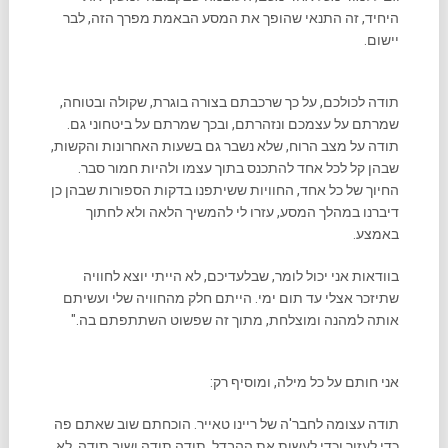
היחיד, זה התנאי שהופך את המסע הבאמת מפרך הזה, לבר
יישום.
תודה לכולכם, על כך שרכבתם בצורה בוגרת, שקולה ובטוחה,
שמרתם על עצמכם ונזהרתם, ובכך שמרתם על ביטחוני גם.
תודה על מצב הרוח, שלא נשבר גם בשעות האחרונות והקשות,
שבהן קל לכל אחד להתכנס בתוך עצמו ולהיות חמור סבר.
החיוך של כל אחד, החוויות ששיתפנו בדקות הספורות שבהן כן
דיברנו במהלך המסע, עזרו לי להמשיך הלאה ולא לחתוך
באמצע.
בוודאות אני יכול לומר, שבלעדיכם, לא הייתי יוצא לחוויה
שתיזכר אצלי עד תום ימי. הייתם חלק מהחוויה שלי ועשיתם
אותה למהנה ומוצלחת, מתוך זה שפשוט השתתפתם בה."
אני חותם על כל מילה, ומוסיף רק:
תודה עצומה לחבר'ה של ריינו טאייר. הוכחתם שוב שאתם פה
כדי לעזור וכדי לעשות את ההבדל. תודה תודה ושוב תודה. לא