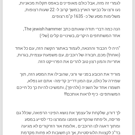
לגמרי זה מזה, אבל כולם מאופיינים באפס תקלות מכאניות,
נעו ורצו על כבישי הארץ במשך קרוב ל- 22 שעות רצופות,
משלימות מסע של כ- 1635 ק"מ רצופים.
הנה כמה דברי תודה שאותם כתב The jewish hammer,
אחד המשתתפים היקרים, בשינויים קלים (שלי):
"היה לי הכבוד וההנאה, לעמוד באתגר הקשה הזה, עם כל אחד
(ואחת!) מכם, חבורה של רוכבים, עם משמעת עצמית, בגרות,
אחריות והמון רצון טוב להרים את הפרוייקט הזה.
מוריד את הכובע בפני שי ורוני, שהובילו את המסע הזה, תוך
שמירה על כולנו, עם המון דרייב קדימה- אתם זוג נפלא,
תשמרו אחד על השניה (ולהיפך), ותמשיכו להיות כך כל חייכם
המשותפים- כיף לראות אותכם!!!
לך דורון, שלקחת על עצמך את נושא הפינוי הרפואה, שכלל גם
פריסה, וליפתח שהקדיש מזמנו וממרצו כדי לסייע במסע
ומתוך דאגה לנו הרוכבים , אלומת אור הזרקורים לא מגיעה
בד"כ לקצוות הלוגיסטיות, אך הן חשובות לא פחות מקדמת