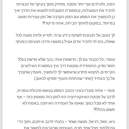
המה, ולעיתים אף יותר ממנה. מחזיק ממך בעיקר על הבגרות
להכיר את המגבלות, ובמסגרת המגבלות למצוא את הדרך איך
כן להמשיך את המסע עם המון הקרבה של זמן עצירות מועט
במיוחד, במקום לחתוך הביתה, אתה פייטר!!!
לך נועם, על הנכונות לשתף בידע וציוד, לסייע ולתת מענה לכל
שאלה, נהניתי להכיר אדם אציל במעשיו ודרכו הנעימה כמותך.
עומרי, כל הכבוד גם לך, הרשמת אותי, בכך שלא פרשת בגלל
חוסר נסיון, התמודדת ומצאת דרך איך במסגרת האילוצים
הקיימים, למצוא פתרון שיאפשר לך להמשיך, מאמין שתברך
על כך בעתיד (אחרי שהתחת והגוף יפסיקו לכאוב).
פומי – אתה מוכרז בעיני ככוכב המסע בנושא סיבולת גופנית,
לרכב על מכונת האינקוויזיציה הזו לזמן כזה ומאמץ כזה – אף
אחד לא סבל כמוך, שאפו על העמידה האיתנה, באמת לא
פשוט בכלל!!!
גיא, יגאל, דניאל, מנשה ושחר – נהנתי לרכב איתכם, ותוך כדי
גם ללמוד מכל אחד מכם, העוצמה שבקבוצה למשוך את