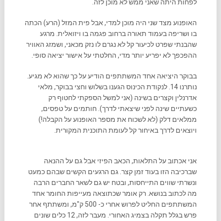
לפחות היתה שאני ממש לא מוכן לזה.
האופנוע מצד שני היה מוכן למדי, אבל פית המזל (הרע) הכתה
בו ושריפה בעמוד תאורה ברחוב פגמה בו ויזואלית. מרגע
שהבנתי שפרט לכיעור קל לא נגרם לו נזק מכאני, ושמזג האוויר
ההפכפך לא יפריע יותר מדי, החלטתי על אישור יציאה סופי.
בבוקר היציאה אחד המשתתפים הודיע על כך שהוא לא מגיע.
נותרנו 14. לנקודת הכינוס הגענו בשלוש וחצי בבוקר, מלאי
אדרנלין וקצרים בשינה (אני למשל הספקתי לחטוף רק
כשעתיים שינה לפני שיצאתי לדרך). חותמים על טפסים,
ממלאים דלק (לא לשכוח את מספר האופנוע על הקבלה!)
ויוצאים לדרך באיחור קל לעומת התוכנית המקורית.
אני אכתוב על התלאות, הכאב הפיזי אבל גם על ההנאה
שברכיבה הזו בעוד זמן קצר. גם הרגעים הקשים שבהם כמעט
ונשרתי שווים התייחסות, ובטח יש גם לשאר החברים הרבה
מה לכתוב בנושא. רק אומר שכתוצאה מעייפות החומר אחד
המשתתפים החליט לפרוש אחרי כ- 500 ק"מ, ומשתתף אחר
פרש בגלל תקלה בצמיג האחורי. מעבר לזה, 12 כלים שונים