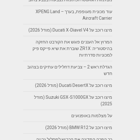
עוד מכונית מעופפת, בערך – XPENG Land
Aircraft Carrier
מיצו רוכב על Ducati X-Diavel V4 (מודל 2026)
המרוץ אל העננים פוגש את הקורבט החזקה
בהיסטוריה: ZR1X שוברת את שיא פייקס פיק
למכוניות סדרתיות
הגדלת ראש 2 – צביעת דחלילים עתיקים בצהוב
חדש
מיצו רוכב על Ducati DesertX (מודל 2026)
מיצו רוכב על Suzuki GSX-S1000GX (מודל
2025)
על מצלמות באופנועים
מיצו רוכב על BMW R12 (מודל 2026)
כך הפכה המדינה את הכביש למסלול גבייה