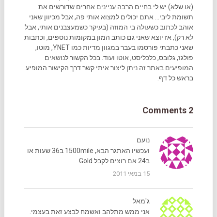
(או שלא) יש לי בחיים הרבה עניינים אחרים שדורשים את
תשומת ליבי... אתם יכולים למצוא אותי פה, אבל מכיוון שאני
אוהב לכתוב כשעולה בי המוזה (בעיקר כשמעצבנים אותי, אבל
לא רק), אז יוצא שאני גם כותב המון במקומות נוספים, וכתבות
שאני כתבתי פורסמו בעבר במגוון מדיות כמו YNET, מוטו,
פולגז, גלובס, כלכליסט, אוטו ועוד. בכל הקשור לנושאים
המופיעים באתר זה ניתן ליצור איתי קשר דרך הקישור המופיע
בראש כל דף.
2 Comments
נועם
ועכשיו האתגר הבא, 1500mile ב36 שעות או
ב24 אם רוצים לקבל Gold
15 במאי 2011
ג'מאל
אני ממש מתלהב ואשמח לבצע זאת בעצמי.