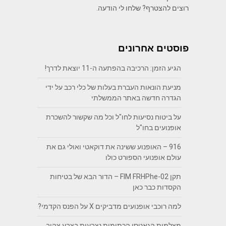
רוצים להצטרף? שלחו לי הודעה.
פוסטים אחרונים
הגיע הזמן: הרכיבה בהפתעה ה-11 יוצאת לדרך!
מניעת הונאות העברת בעלות של כלי רכב על ידי
הגדרה חדשה באתר הממשלתי
על ביטוח נסיעות לחו"ל וכל מה שקשור להשכרת
אופנועים בחו"ל
916 – האופנוע ששינה את דוקאטי ואולי גם את
עולם אופנועי הספורט כולו
תקן FIM FRHPhe-02 – הדור הבא של בטיחות
הקסדות כבר כאן
למה רוכבי אופנועים מדביקים X על הפנס הקדמי?
מצלמות הגאטסו הכתומות נצבעות בצבע צהוב