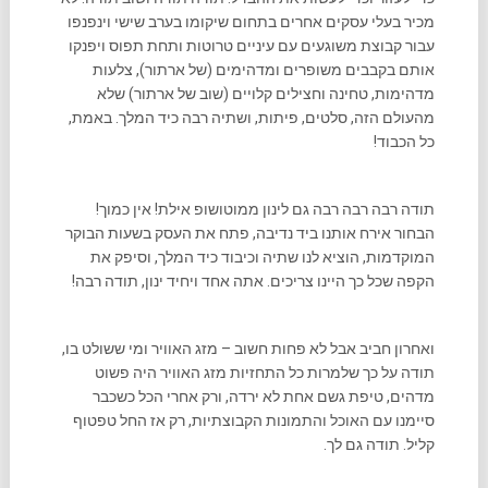
מכיר בעלי עסקים אחרים בתחום שיקומו בערב שישי וינפנפו
עבור קבוצת משוגעים עם עיניים טרוטות ותחת תפוס ויפנקו
אותם בקבבים משופרים ומדהימים (של ארתור), צלעות
מדהימות, טחינה וחצילים קלויים (שוב של ארתור) שלא
מהעולם הזה, סלטים, פיתות, ושתיה רבה כיד המלך. באמת,
כל הכבוד!
תודה רבה רבה רבה גם לינון ממוטושופ אילת! אין כמוך!
הבחור אירח אותנו ביד נדיבה, פתח את העסק בשעות הבוקר
המוקדמות, הוציא לנו שתיה וכיבוד כיד המלך, וסיפק את
הקפה שכל כך היינו צריכים. אתה אחד ויחיד ינון, תודה רבה!
ואחרון חביב אבל לא פחות חשוב – מזג האוויר ומי ששולט בו,
תודה על כך שלמרות כל התחזיות מזג האוויר היה פשוט
מדהים, טיפת גשם אחת לא ירדה, ורק אחרי הכל כשכבר
סיימנו עם האוכל והתמונות הקבוצתיות, רק אז החל טפטוף
קליל. תודה גם לך.