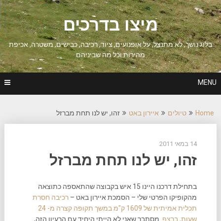
Ski
t
מיצו בדרכים
conten
בלוג נושך, לא מתנצל, על אופנועים, ציוד, רכיבה, כבישים, משטרה, אכיפת
מהירות וכל מה שביניהם
MENU
Home
טיולים
איירון באט
זהו, יש לנו תחת מברזל
14 במאי 2011
זהו, יש לנו תחת מברזל
בתחילת דרכנו היינו 15 איש בקבוצה שהתאספה כתוצאה
מהקופיקו הפרטי שלי – הסמכת איירון באט –
רכיבה חסרת
תכלית אמיתית של 1609 ק"מ במשך תקופה קצרה מ- 24
שעות, ברצף
. מסתבר שאני לא הייתי היחיד עם הרעיון הזה,