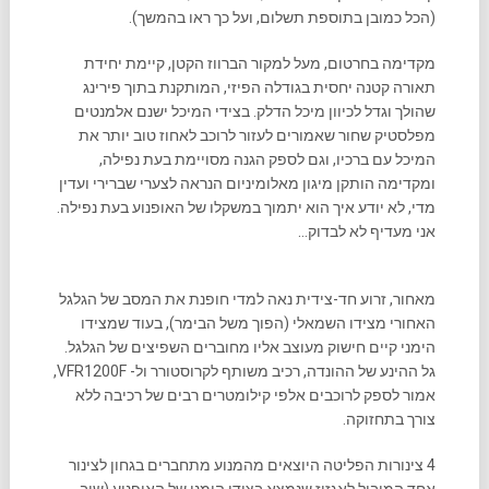
(הכל כמובן בתוספת תשלום, ועל כך ראו בהמשך).
מקדימה בחרטום, מעל למקור הברווז הקטן, קיימת יחידת
תאורה קטנה יחסית בגודלה הפיזי, המותקנת בתוך פירינג
שהולך וגדל לכיוון מיכל הדלק. בצידי המיכל ישנם אלמנטים
מפלסטיק שחור שאמורים לעזור לרוכב לאחוז טוב יותר את
המיכל עם ברכיו, וגם לספק הגנה מסויימת בעת נפילה,
ומקדימה הותקן מיגון מאלומיניום הנראה לצערי שברירי ועדין
מדי, לא יודע איך הוא יתמוך במשקלו של האופנוע בעת נפילה.
אני מעדיף לא לבדוק…
מאחור, זרוע חד-צידית נאה למדי חופנת את המסב של הגלגל
האחורי מצידו השמאלי (הפוך משל הבימר), בעוד שמצידו
הימני קיים חישוק מעוצב אליו מחוברים השפיצים של הגלגל.
גל ההינע של ההונדה, רכיב משותף לקרוסטורר ול- VFR1200F,
אמור לספק לרוכבים אלפי קילומטרים רבים של רכיבה ללא
צורך בתחזוקה.
4 צינורות הפליטה היוצאים מהמנוע מתחברים בגחון לצינור