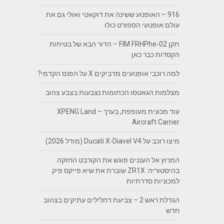
916 – האופנוע ששינה את דוקאטי ואולי גם את
עולם אופנועי הספורט כולו
תקן FIM FRHPhe-02 – הדור הבא של בטיחות
הקסדות כבר כאן
למה רוכבי אופנועים מדביקים X על הפנס הקדמי?
מצלמות הגאטסו הכתומות נצבעות בצבע צהוב
עוד מכונית מעופפת, בערך – XPENG Land
Aircraft Carrier
מיצו רוכב על Ducati X-Diavel V4 (מודל 2026)
המרוץ אל העננים פוגש את הקורבט החזקה
בהיסטוריה: ZR1X שוברת את שיא פייקס פיק
למכוניות סדרתיות
הגדלת ראש 2 – צביעת דחלילים עתיקים בצהוב
חדש