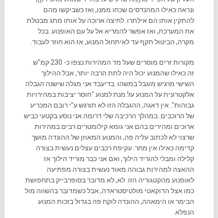
ונראה כאילו המהנדסים שכחו ממנו, ואז כשביקשו מהם
להתקין אותו הם אילתרו. לחיצה ארוכה על אותו מתג מבטלת
את המערכת, ואז אפשר להמריא אל על עם האופנוע. בכל
מקרה, הביטול תקף עד לאיתחול המנוע, אז הוא חוזר לעבוד.
מקורות זרים מוסרים שעל מד המהירות נצפו כ- 230 קמ"ש.
זה כאילו שהמנוע יכול היה לתת הרבה יותר, אבל ההילוך
השישי מרגיש מוגבל במשהו. בדיעבד אני מגלה שישנה הגבלה
אלקטרונית על המנוע על מנת למנוע "חוסר יציבות במהירויות
גבוהות". אין דאגה, ההגבלה הזו לא תורגש ע"י רובם המכריע
של הרוכבים. במהלך הרכיבה שלי דרומה אני נוסע בקטעי כביש
ארוכים ומהירים בהם אני גומא קילומטרים רבים במהירות
שרצוי לא לכתוב עליה פה, והמנוע המאוזן של ההונדה מושך
קדימה כאילו אין מחר. עקיפת רכבים עצלים נעשית בצורה
קלילה ומבלי להוריד הילוך, ואם אני כבר מוריד הילוך אז
ההאצה למהירות גבוהה מאוד נעשית בצורה מפתיעה
לאופנוע מהקטגוריה הזו. לא, לא מדובר בסופרבייק בתחפושת
כמו אצל הדוקאטי מולטיסטראדה, אבל כשמדובר בהשווה מול
הבימר או הימאהה, ההונדה לוקח פה בגדול בזכות המנוע
הנפלא.