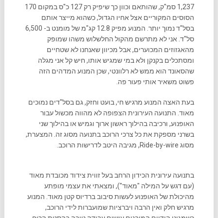
1,237 סמ"ק, שהותאם וכוון כך שיפיק רק 127 כ"ס במקום 170
הסוסים המקוריים אצל אחיו הגדול, כשהוא מייצר אותם
בסל"ד נמוך יותר. המנוע מפיק 12.8 קג"מ של מומנט ב- 6,500
סל"ד. אני לא מתרשם מהקול החלשלוש משהו שמופק
מהאגזוזים המכוערים, אבל מכיוון שאנחנו לא שטחיים
ומסתכלים בקנקן ולא במי שמגיש אותו, חיש קל אני מגלה
שהסאונד הוא ממש לא רלוונטי, שכן המנוע המדהים הזה
פשוט משאיר אותי פעור פה.
בעת האצה המנוע מרגיש חי, בועט וחזק, גם בסל"דים נמוכים
מאוד. התנועה העירונית הצפופה לא מהווה מכשול עבור
האופנוע, ורכיבה בהילוך ראשון ארוך וגמיש או בהילוך שני
בשרני מספקת את כל צרכי הרוכב בתנועה מסוג זה. המצערת,
מסוג Ride-by-wire, מגיבה היטב לדרישות הרוכב.
בתנועה עירונית הכידון הרחב בעל זווית צידוד מכובדת מאוד
(עם דגש על המילה "מאוד"), ומצאתי את עצמי מופתע
מהיכולת של האופנוע לעשות סיבוב ברדיוס קטן מאוד. המנוע
מרגיש חלק ואין הרבה ויברציות שמועברות לידי הרוכב,