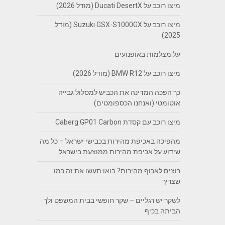
מיצו רוכב על Ducati DesertX (מודל 2026)
מיצו רוכב על Suzuki GSX-S1000GX (מודל
2025)
על מצלמות באופנועים
מיצו רוכב על BMW R12 (מודל 2026)
כך הפכה המדינה את הכביש למסלול גבייה
אוטומטי (ואנחנו הכספומטים)
מיצו רוכב עם קסדת Caberg GP01 Carbon
מהפיכה באכיפת מהירות בכבישי ישראל – כל מה
שידוע על אכיפת מהירות ממוצעת בישראל
רוצים לאכוף מהירות? בואו תעשו את זה כמו
שצריך
לשקר יש רגליים – שקר חופשי בבית המשפט ולך
הביתה בכיף