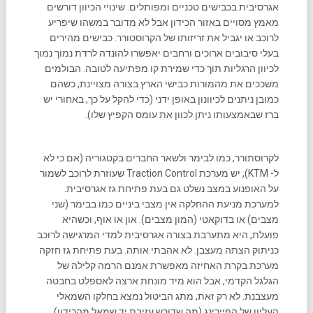
אגרסיבית בכבישים טכניים ומפותלים. שינויי הכיוון דורשים
מאמץ מסויים באזור הכידון אבל לא מדובר במשהו שיפריע
לרוכב או יגביל את זריזותו של הקרוסטורר. כבישים מהירים
בעלי סיבובים ארוכים ורחבים יאפשרו להונדה לרדת נמוך נמוך
לכיוון הרגליות תוך כדי שמירת קו מפתיעה לטובה. הבולמים
משככים את מהמורות כבישי הארץ בצורה מצויינת, כשהם
כמובן ניתנים לכיוונון באופן ידני (כדי להקל על כך, באחורי יש
ברז שבאמצעותו ניתן לכוון את עומס הקפיץ שלו).
לקרוסתורר, כמו לבימר ולשאר החברים בקטגוריה (אם כי לא
ל- KTM), יש מערכת Traction Control שעוזרת לרוכב לשמור
על האופנוע במצב נשלט גם בעת פתיחת גז אגרסיבית.
למערכת מניעת ההחלקה אין מצבי ביניים כמו בבימר (שני
מצבים) או בדוקאטי (המון מצבים). און או אוף, וכשהיא
פועלת, היא מתערבת בצורה אגרסיבית למדי המרגישה לרוכב
כניתוק הצתה מעצבן. לא אהבתי אותה. בעת פתיחת גז חזקה
מערכת בקרת האחיזה מאפשרת אמנם הרמה קלילה של
הגלגל הקדמי, אבל הוא מיד מונחת ארצה לאספלט בחבטה
מעצבנת. לא רק זאת, מתג הביטול נמצא בחלקו השמאלי
העליון של הפיירינג (מה שדורש עזיבת יד שמאל מהכידון),