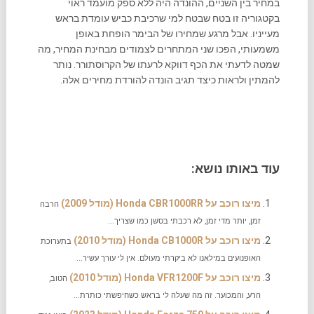
במחיר בין השניים, ההונדה היה ללא ספק מועמד ראוי
בקטגוריה זו בטח שבטח למי שרכיבת כביש עומדת בראש
מעייניו. אבל מרגע שמחירו של הבימר הופחת באופן
משמעותי, הפכו שני המתחרים לצמודים מבחינת המחיר, מה
שמטה לדעתי את הכף דווקא לרעתו של הקרוסתורר. נותר
להמתין ולראות כיצד תגיב הונדה להורדת מחירים אלה.
עוד באותו נושא:
מיצו רוכב על Honda CBR1000RR (מודל 2009)
הרבה
זמן, יותר מדי זמן, לא רכבתי בסשן כמו שצריך...
מיצו רוכב על Honda CB1000R (מודל 2010)
בתערוכת
האופנועים במילאנו לא ביקרתי מעולם. אין לי עורך עשיר...
מיצו רוכב על Honda VFR1200F (מודל 2010)
הטוב,
הרע, והמכוער. זה מה שעלה לי בראש כשחיפשתי כותרת...