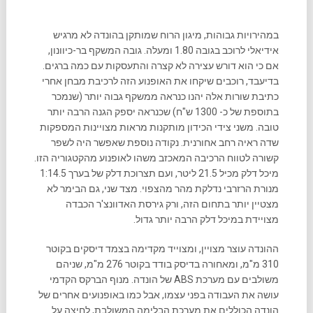
במהירויות גבוהות, מיגון הרוח שמותקן בהונדה לא מרגיש
אידיאלי לרוכב בגובה 1.80 ומעלה. גובה המשקף בר-כיוונון,
אם כי הוא דורש עצירה לא קצרה והתעסקות עם כמה ברגים.
בדיעבד, רוכבים שיקחו את האופנוע הזה לרכיבת מבחן אחרי
כתיבת שורות אלה יהנו כנראה ממשקף גבוה יותר (שנמכר
בתוספת של כ- 1300 ש"ח) שכנראה יספק הגנה הרבה יותר
טובה. משני צידי הכידון מותקנות מראות מצויינות המספקות
שדה ראיה רחב אחורנית. נקודה נוספת שאפשר היה לשפר
קשורה לטווח הרכיבה המאכזב משהו לאופנוע מהקטגוריה הזו.
מיכל דלק מכיל 21.5 ליטר, ועם תצרוכת דלק של בערך 1:14.5
מנורת הרזרבי נדלקת מהר מהצפוי. מצד שני, גם הבימר לא
מצטיין יותר בתחום הזה, ורק גירסת האדוונצ'ר הכבדה
מצויידת במיכל דלק הרבה יותר גדול.
ההונדה עוצר מצויין, ומצוייד מקדימה בצמד דיסקים בקוטר
310 מ"מ, ומאחורה בדיסק בודד בקוטר 276 מ"מ, שניהם
משולבים עם מערכת ABS של הונדה. מנוף הברקס הקדמי
עושה את העבודה בפני עצמו, אבל כמו באופנועים אחרים של
הונדה הכוללים את מערכת הבלימה המשולבת, לחיצה על