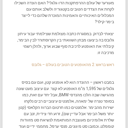
מעורער של עולם ההרפתקנות הדו-גלגלי? האם הונדה השכילו
לקחת את הצדדים הטובים בקטגוריה ולשלב אותם עם
המכלולים האיכותיים והאמינות המוכרת שלהם כדי לייצר
בימר-קילר?
יצאתי לבדוק. במסגרת כתבה מצולמת שצילמתי עבור עיתון
גלובס בה ביצענו מבחן השוואתי בין הקרוסתורר לבין הבימר,
קיבלתי את האופנוע לרכיבת סוף שבוע ארוך, ולהלן רשמי
מרכיבה זו.
ראש בראש: 2 מהאופנועים הטובים בעולם – גלובס
במבט ראשון – ההונדה הוא לא אופנוע קטן, ועם עם בסיס
גלגלים של 1,595 מ"מ האופנוע לא קצר. עם עיצוב מעט שונה
מהגישה שבה הלכו מהנדסי BMW, אבל יחד עם זאת, כמו
בסופר טנרה של ימאהה, אלמנטים עיצוביים רבים נלקחו
ישירות מהבימר. אלמנטים כמו חרטום הברווז הקלאסי (קטן
יותר משל הבימר אבל עדיין שם), זרוע חד-צידית, זנב עם
שלדת אלומיניום מעוצבת המותאמת לנשיאת סט מזוודות
קומפלט, וכמובן סט מיגונים, פנסי ערפל, מחממי ידיים ועוד