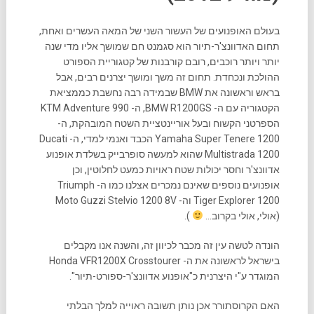
בעולם האופנועים של העשור השני של המאה העשרים ואחת,
תחום האדוונצ'ר-תיור הוא סגמנט חם שמושך אליו מדי שנה
יותר ויותר רוכבים, רובם קורבנות של קטגוריית הספורט
ההולכת ונכחדת. תחום זה משך ומושך יצרנים רבים, אבל
בראש וראשונה את BMW שבמידה רבה נחשבת כממציאת
הקטגוריה עם ה- BMW R1200GS, ה- KTM Adventure 990
הספרטני הקשוח ובעל אוריינטציית השטח המובהקת, ה-
Yamaha Super Tenere 1200 הכבד ואנמי למדי, ה- Ducati
Multistrada 1200 שהוא למעשה סופרבייק בשלדת אופנוע
אדוונצ'ר וחסר יכולות שטח ראויות כמעט לחלוטין, וכן
אופנועים נוספים שאינם נמכרים אצלנו כמו ה- Triumph
Tiger Explorer 1200 וה- Moto Guzzi Stelvio 1200 8V
(אולי, אולי בקרוב…
).
הונדה לטשה עין זה מכבר לכיוון זה, והשנה אנו מקבלים
בישראל לראשונה את ה- Honda VFR1200X Crosstourer
המוגדר ע"י היצרנית כ"אופנוע אדוונצ'ר-ספורט-תיור".
האם הקרוסתורר אכן נותן תשובה ראוייה למלך הבלתי