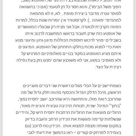
אחד המוביל לאגזוז שנמצא בצידו הימני של האופנוע (שוב,
הפוך משל הבימר), והוא חסר כל חן לטעמי (אם כי בהשוואה
לסופר טנרה מדובר ביצירת מופת… לא, זו לא מחמאה
למהנדסי ימאהה…). לקרוסטורר אין יומרות שטח בכלל, למרות
הפוזה הקרבית לכאורה. אבל אני מניח רק שבעליו המאושרים
של אופנוע כזה שרק תעבור בראשו המחשבה לרכוב איתו
בשבילים ימהר לרכוש תוספות הכוללות מיגון גחון ומיגוני מנוע
וזאת כדי למנוע מכות בחלקו התחתון של האופנוע. המיגונים
איתם מגיע האופנוע במקור בנויים מאלומיניום המרגיש קל
ולא מאסיבי במגע, אני לא משוכנע שהם ימנעו נזק בעת נפילה
רצינית על הצד.
כשמתיישבים על הכלי מגלים ראשית שני דברים מעניינים.
הראשון, מיכל הדלק הגדול והכסוף מהווה חלק גדול של מה
שהרוכב רואה מולו, והתחושה היא שהרוכב יושב יחסית נמוך,
"בתוך" המיכל. שנית, תנוחת הרכיבה טבעית והגיונית מאוד,
הרגליים מוצאות את הרגליות הרחבות יחסית חיש קל, והידיים
שנשלחות קדימה פוגשות את הכידון הרחב והעבה בדיוק
במקום שאתה מצפה למצוא אותו . הכידון נוח לרוכב (גם
בעמידה למרחקים קצרים – ראו בהמשך את דעתי לגבי