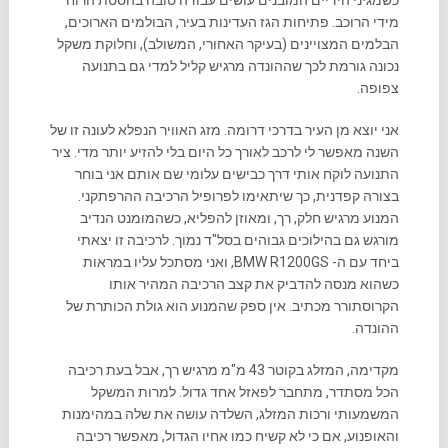
כשמגיני הידיים המובנים עושים עבודה טובה בהסטת הרוח
מידי הרוכב. פתיחות הגז העדינות בעיר, הבולמים הארוכים,
הבלמים המצויינים (בעיקר האחורי, המשולב), וחלוקת משקל
נכונה גורמת לכך שההונדה מרגיש קליל למדי גם בתנועה
צפופה.
אני יוצא מן העיר בדרכי דרומה. מזג האוויר הנפלא לעונה זו של
השנה מאפשר לי לרכב לאורך כל היום בלי להזיע יותר מדי. ציר
התנועה לוקח אותי דרך כבישים עלומי שם אותם אני בוחר
בצורה קפדנית, כך שיתאימו לפרופיל הרכיבה ההרפתקני.
המנוע מרגיש חלק, רך, ומאוזן להפליא, כשהמומנט הנדיב
מורגש גם בהילוכים גבוהים בסל"ד נמוך. לרכיבה זו יצאתי
ביחד עם ה- BMW R1200GS, ואני מסתכל עליו במראות
כשהוא מנסה להדביק את קצב הרכיבה המהיר אותו
הקרוסתורר מכתיב. אין ספק שהמנוע הוא גולת הכותרת של
ההונדה.
מקדימה, המזלג בקוטר 43 מ"מ מרגיש רך, אבל בעת רכיבה
הכל מסתדר, מתחבר לפאזל אחד גדול. למרות המשקל
המשמעותי ורכות המזלג, השלדה עושה את שלה במהימנות
והאופנוע, אם כי לא קשיח כמו אחיו הגדול, מאפשר רכיבה