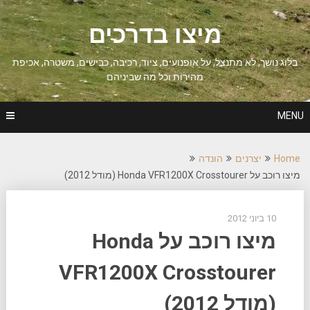
Ski
t
מיצו בדרכים
conten
בלוג נושך, לא מתנצל, על אופנועים, ציוד, רכיבה, כבישים, משטרה, אכיפת
מהירות וכל מה שביניהם
MENU
Home
יצרנים
הונדה
מיצו רוכב על Honda VFR1200X Crosstourer (מודל 2012)
10 ביוני 2012
מיצו רוכב על Honda
VFR1200X Crosstourer
(מודל 2012)