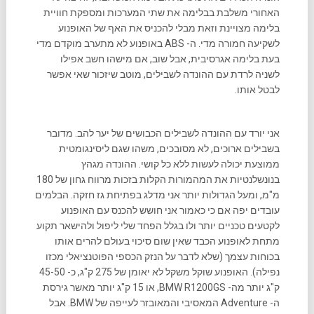
האחורי משלבת בבלימה את שתי המערכות ומספקת חוויית
בלימה מצויינת וזאת מבלי להכניס את האף של האופנוע
לשקיעה חמורה מדי. ה- ABS באופנוע לא מתערב מוקדם מדי
בעת בלימה אגרסיבית, אבל שוב, אם מישהו חשב אפילו
לשניה לרדת עם ההונדה לשבילים, מוטב שיזכור שאי אפשר
לבטל אותו.
אני יורד עם ההונדה לשבילים הכבושים של יער להב. מדובר
בשבילים ארוכים, לא מסובכים, משהו שגם ליסינגומטית
ממוצעת יכולה לעשות ללא כל קושי. ההונדה מגהץ
בנונשלנטיות את המהמורות הקלות בזכות מרווח גחון של 180
מ"מ, ומעל הגדולות יותר אני מדלג בפתיחת גז חזקה. הבלמים
עובדים יפה אם כי כאמור אני חושש להכנס עם האופנוע
לקטעים טכניים יותר ולו בגלל הפחד שלי ליפול ולהישאר תקוע
מתחת לאופנוע הכבד שאין שום סיכוי בעולם להרים אותו
בכוחות עצמך (שלא לדבר על הנזק הכספי הפוטנציאלי מכזו
נפילה). האופנוע שוקל משקל לא יאומן של 275 ק"ג, כ- 45-50
ק"ג יותר מה- BMW R1200GS, או 15 ק"ג יותר מאשר גירסת
ה- Adventure המאסיבי והמאובזר לעייפה של BMW. אבל