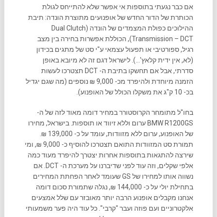
אם כבר נגעתי בתוספות אי אפשר שלא להתייחס לגולת
הכותרת של הדור החדש של אופנועים מתוצרת הונדה: תיבת
ההילוכים כפולת המצמדים של הונדה (Dual Clutch
Transmission – DCT), הכוללת אפשרות בחירה בין מצב
רגיל, ספורטיבי או תפעול עצמאי ע"י סט של מתגים בכידון
(לא, אין ידית קלאץ'…). לישראל דגם זה לא מיובא באופן
סדרתי, אבל אם תחשקו בתיבת ה- DCT תצטרכו לעשות
הזמנה מיוחדת ולהיפרד מכ- 9,000 ₪ נוספים (מה שגם יגדיל
בכ- 10 ק"ג את משקלו הכולל של האופנוע).
בחו"ל מתומחר הקרוסטורר במחיר דומה מאוד לזה של ה-
BMW R1200GS ערום וללא זיווד או תוספות. בישראל, מחירו
של האופנוע, ערום ללא מזוודות, עומד על כ- 139,000 ₪.
תמורת סט המזוודות התואם תצטרכו להוסיף כ- 9,000 ₪, ומי
שירצה להתגאות בתוספות אחרות יצטרך להיפרד מעוד כמה
אלפי שקלים, וזה עוד לפני שדיברנו על מערכת ה- DCT. אם
נשווה אותו למחירו של GS שעומד לאחר הפחתת המחירים
בתחילת יולי על כ- 144,000 ₪, נגלה שתמורת סכום דומה
אנחנו מקבלים אופנוע הרבה יותר מאובזר עם שלל אמצעים
אלקטרוניים ועם פוזה ועבר "קרבי". כל עוד היה פער משמעותי