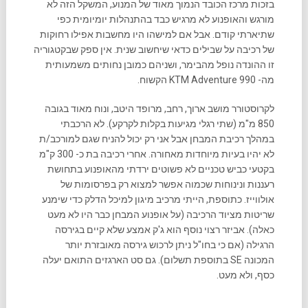
בזכות מרכז הכובד הנמוך מאוד של המנוע, המשקל הזה לא
מורגש והאופנוע לא מרגיש כבד בהתנהלות יומיומית כפי
שתיארתי קודם. אבל אם למישהו היו מחשבות אפילו רחוקות
של רכיבה על שבילים כדאי שיחשוב שנית. אין ספק שבקטגוריה
זו ההונדה נופל מהבימר, ושניהם כמובן נחותים משמעותית
מה- KTM Adventure 990 הקשוח.
לקרוסטורר מושב ארוך, רחב, מרופד היטב, ונוח מאוד בגובה
850 מ"מ (שתי רגלי מגיעות בקלות לקרקע). לא הרכבתי
במהלך רכיבת המבחן אבל אני רק יכול להניח שגם למורכב/ת
לא יהיו בעיות מיוחדות מאחורה. אחרי רכיבה בת כ- 300 ק"מ
בקטעי כביש טכניים לא פשוטים ירדתי מהאופנוע בתחושת
רעננות ונינוחות שכמוה אפשר למצוא רק בפרסומות של
אולווייז. כתוספת, הייתי מרכיב מיגון למיכל הדלק כדי שימנע
שריטות מציוד הרכיבה (על אופנוע המבחן כבר היו לא מעט
כאלה). אביזר רצוי נוסף הוא ג'ק אמצע שלא קיים בגירסה
הרגילה (אם כי בחו"ל ניתן לרכוש גירסה מאובזרת יותר
המכונה SE בתוספת תשלום). גם סט הארגזים התואם יעלה
כסף, ולא מעט.