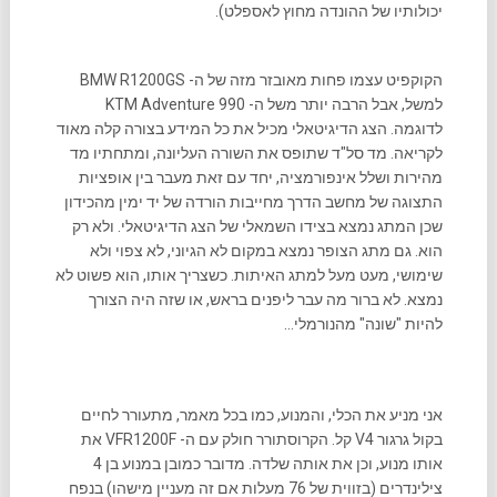
יכולותיו של ההונדה מחוץ לאספלט).
הקוקפיט עצמו פחות מאובזר מזה של ה- BMW R1200GS
למשל, אבל הרבה יותר משל ה- KTM Adventure 990
לדוגמה. הצג הדיגיטאלי מכיל את כל המידע בצורה קלה מאוד
לקריאה. מד סל"ד שתופס את השורה העליונה, ומתחתיו מד
מהירות ושלל אינפורמציה, יחד עם זאת מעבר בין אופציות
התצוגה של מחשב הדרך מחייבות הורדה של יד ימין מהכידון
שכן המתג נמצא בצידו השמאלי של הצג הדיגיטאלי. ולא רק
הוא. גם מתג הצופר נמצא במקום לא הגיוני, לא צפוי ולא
שימושי, מעט מעל למתג האיתות. כשצריך אותו, הוא פשוט לא
נמצא. לא ברור מה עבר ליפנים בראש, או שזה היה הצורך
להיות "שונה" מהנורמלי…
אני מניע את הכלי, והמנוע, כמו בכל מאמר, מתעורר לחיים
בקול גרגור V4 קל. הקרוסתורר חולק עם ה- VFR1200F את
אותו מנוע, וכן את אותה שלדה. מדובר כמובן במנוע בן 4
צילינדרים (בזווית של 76 מעלות אם זה מעניין מישהו) בנפח