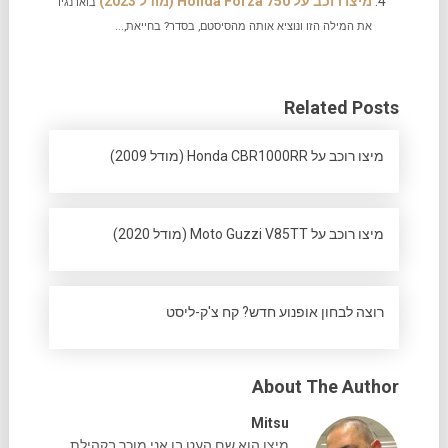
מיצו רוכב על Honda Forza 750 (מודל 2023)
בואו נגיד
את המילה הזו ונוציא אותה מהסיסטם, בסדר? בחייאת,...
Related Posts
מיצו רוכב על Honda CBR1000RR (מודל 2009)
מיצו רוכב על Moto Guzzi V85TT (מודל 2020)
רוצה לבחון אופנוע חדש? קח צ'ק-ליסט
About The Author
Mitsu
מיצו הוא שם העט בו אני מוכר בקהילת