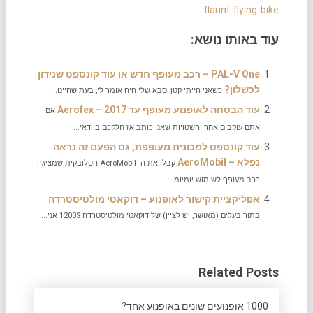
flaunt-flying-bike
עוד באותו נושא:
PAL-V One – רכב מעופף חדש או עוד קונספט שנידון
לכשלון?
כשאני הייתי קטן, סבא שלי היה אומר לי, בעת שהיינו...
עוד הבטחה לאופנוע מעופף עד 2017 – Aerofex
אם
אתם עוקבים אחרי השטויות שאני כותב אז חלקכם בוודאי...
עוד קונספט למכונית מעופפת, גם הפעם זה נראה
נפלא – AeroMobil
קבלו את ה- AeroMobil הסלובקית שמציגה
רכב מעופף לשימוש יומיומי...
אפליקציית קישור לאופנוע – דוקאטי מולטיסטרדה
בתור בעלים (מאושר, יש לציין) של דוקאטי מולטיסטרדה 1200S אני...
Related Posts
1000 אופנועים שונים באופנוע אחד?