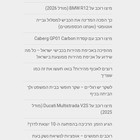
מיצו רוכב על BMW R12 (מודל 2026)
כך הפכה המדינה את הכביש למסלול גבייה
אוטומטי (ואנחנו הכספומטים)
מיצו רוכב עם קסדת Caberg GP01 Carbon
מהפיכה באכיפת מהירות בכבישי ישראל – כל מה
שידוע על אכיפת מהירות ממוצעת בישראל
רוצים לאכוף מהירות? בואו תעשו את זה כמו
שצריך
לשקר יש רגליים – שקר חופשי בבית המשפט ולך
הביתה בכיף
מיצו רוכב על Ducati Multistrada V2S (מודל
2025)
הגיע הזמן: הרכיבה בהפתעה ה-10 יוצאת לדרך!
רוכבים חמושים – אופציות לנשיאת נשק בעת