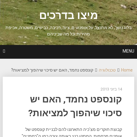
Ski
t
מיצו בדרכים
conten
בלוג נושך, לא מתנצל, על אופנועים, ציוד, רכיבה, כבישים, משטרה, אכיפת
מהירות וכל מה שביניהם
MENU
Home
טכנולוגיה
קונספט נחמד, האם יש סיכוי שיהפוך למציאות?
14 ביוני 2013
קונספט נחמד, האם יש
סיכוי שיהפוך למציאות?
קבוצת חוקרים מצ'כיה התארגנו להם לבניית קונספט של
אופנים מרחפות. המתקן בנוי באותה צורה כמו ה"רחפנים"