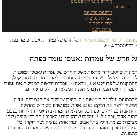
מחירון מוטו לאופנועים
אודות
מדיניות פרטיות
הצהרת נגישות
ספר מבקרים
יצירת קשר
Home
חוק וסדר
מכמונות מהירות
גל חדש של עמדות גאטסו עומד בפתח
7 בספטמבר 2014
גל חדש של עמדות גאטסו עומד בפתח
תמונות שהגיעו לידי מראות משלוח חדש של עמדות גאטסו המוכנות
להתקנה. המשלוח שהגיע בימים האחרונים למחסן חברת ח.מר, קבלן
ההתקנות של פרוייקט א-3, מראה 10 עמדות חדשות המכילות את עמודי
העמדה, ראש העמדה (בו מותקנת המצלמה), וחלקים אחרים.
מהתמונות עולה גם כי משום מה, היצרן שמייצר את העמודים, עדיין
ממשיך לייצר את חלקם בצבע אפור, כמו שהיו בשימוש בתחילת
ההתקנות בפרוייקט. כעת כל המצלמות המותקנות אמורות להיות בצבע
כתום אחיד, ופרט ל- 3 עמדות שבהן הצבע האפור נותר כפי שהיה (שתי
מצלמות בצומת הולץ בתל אביב, ועוד אחת בצומת גשר רוקח), כל
המצלמות אכן כתומות. לא ברור מה יהיה גורלם של העמודים האפורים
בתמונות.