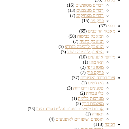
דברים מטופשים
(16)
דברים מעצבנים
(13)
דברים מצחיקים
(7)
פייק ניוז
(15)
כללי
(37)
מאבקי הרוכבים
(65)
המאבק בביטוח
(50)
המאבק בחניה
(7)
המאבק לרכיבה בנת"צ
(5)
המאבק לרכיבה בשול
(3)
מירוצי אופנועים
(10)
האי מאן
(1)
מוטו ג'י פי
(2)
פייקס פיק
(7)
ציוד רכיבה ואביזרים
(37)
גאדג'טים
(1)
טלפונים ודיבוריות
(3)
כלי עבודה
(2)
מערכות בלימה
(1)
מצלמות דרך
(2)
קסדות מעילים כפפות נעליים וציוד מיגון
(23)
תאורה
(1)
תוספים ושיפורים לאופנועים
(4)
רכיבה
(113)