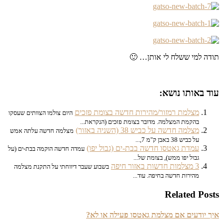
תודה למי ששלח לי אותן… 🙂
עוד באותו נושא:
מצלמת רמזור/מהירות חדשה בצומת פזכים
היום צולמו הצוותים שעסקו
בהקמת המצלמה. מדובר בצומת פזכים (הנקראת...
מצלמה חדשה על כביש 38 (השניה באזור)
מצלמה חדשה עלתה אמש
על כביש 38 באבן ק"מ 7,...
עמדת גאטסו חדשה בבת-ים (גבול יפו)
עמדה חדשה הוקמה בבת-ים (על
גבול יפו ממש), בצומת של...
3 מצלמות חדשות באזור חיפה
בשבוע שעבר דיווחתי על התקנת מצלמה
מהירות חדשה בחיפה. עוד...
Related Posts
איך יודעים אם מצלמת גאטסו פעילה או לא?