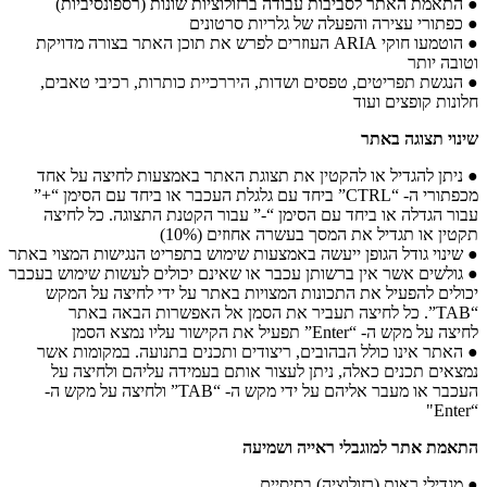
● התאמת האתר לסביבות עבודה ברזולוציות שונות (רספונסיביות)
● כפתורי עצירה והפעלה של גלריות סרטונים
● הוטמעו חוקי ARIA העוזרים לפרש את תוכן האתר בצורה מדויקת
וטובה יותר
● הנגשת תפריטים, טפסים ושדות, היררכיית כותרות, רכיבי טאבים,
חלונות קופצים ועוד
שינוי תצוגה באתר
● ניתן להגדיל או להקטין את תצוגת האתר באמצעות לחיצה על אחד
מכפתורי ה- “CTRL” ביחד עם גלגלת העכבר או ביחד עם הסימן “+”
עבור הגדלה או ביחד עם הסימן “-” עבור הקטנת התצוגה. כל לחיצה
תקטין או תגדיל את המסך בעשרה אחוזים (10%)
● שינוי גודל הגופן ייעשה באמצעות שימוש בתפריט הנגישות המצוי באתר
● גולשים אשר אין ברשותן עכבר או שאינם יכולים לעשות שימוש בעכבר
יכולים להפעיל את התכונות המצויות באתר על ידי לחיצה על המקש
“TAB”. כל לחיצה תעביר את הסמן אל האפשרות הבאה באתר
לחיצה על מקש ה- “Enter” תפעיל את הקישור עליו נמצא הסמן
● האתר אינו כולל הבהובים, ריצודים ותכנים בתנועה. במקומות אשר
נמצאים תכנים כאלה, ניתן לעצור אותם בעמידה עליהם ולחיצה על
העכבר או מעבר אליהם על ידי מקש ה- “TAB” ולחיצה על מקש ה-
“Enter"
התאמת אתר למוגבלי ראייה ושמיעה
● מגדילי ראות (רזולוציה) בסיסיים