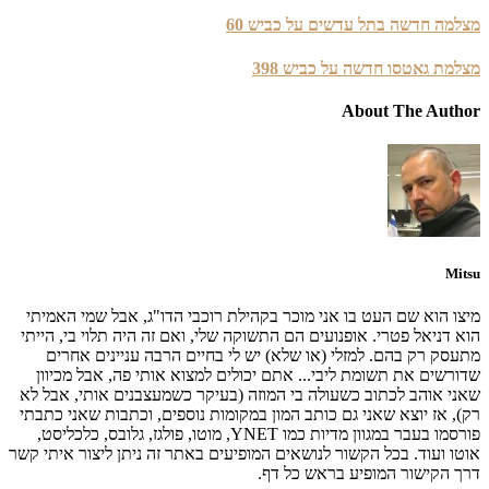
מצלמה חדשה בתל עדשים על כביש 60
מצלמת גאטסו חדשה על כביש 398
About The Author
Mitsu
מיצו הוא שם העט בו אני מוכר בקהילת רוכבי הדו"ג, אבל שמי האמיתי
הוא דניאל פטרי. אופנועים הם התשוקה שלי, ואם זה היה תלוי בי, הייתי
מתעסק רק בהם. למזלי (או שלא) יש לי בחיים הרבה עניינים אחרים
שדורשים את תשומת ליבי... אתם יכולים למצוא אותי פה, אבל מכיוון
שאני אוהב לכתוב כשעולה בי המוזה (בעיקר כשמעצבנים אותי, אבל לא
רק), אז יוצא שאני גם כותב המון במקומות נוספים, וכתבות שאני כתבתי
פורסמו בעבר במגוון מדיות כמו YNET, מוטו, פולגז, גלובס, כלכליסט,
אוטו ועוד. בכל הקשור לנושאים המופיעים באתר זה ניתן ליצור איתי קשר
דרך הקישור המופיע בראש כל דף.