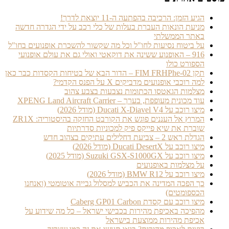
הגיע הזמן: הרכיבה בהפתעה ה-11 יוצאת לדרך!
מניעת הונאות העברת בעלות של כלי רכב על ידי הגדרה חדשה
באתר הממשלתי
על ביטוח נסיעות לחו"ל וכל מה שקשור להשכרת אופנועים בחו"ל
916 – האופנוע ששינה את דוקאטי ואולי גם את עולם אופנועי
הספורט כולו
תקן FIM FRHPhe-02 – הדור הבא של בטיחות הקסדות כבר כאן
למה רוכבי אופנועים מדביקים X על הפנס הקדמי?
מצלמות הגאטסו הכתומות נצבעות בצבע צהוב
עוד מכונית מעופפת, בערך – XPENG Land Aircraft Carrier
מיצו רוכב על Ducati X-Diavel V4 (מודל 2026)
המרוץ אל העננים פוגש את הקורבט החזקה בהיסטוריה: ZR1X
שוברת את שיא פייקס פיק למכוניות סדרתיות
הגדלת ראש 2 – צביעת דחלילים עתיקים בצהוב חדש
מיצו רוכב על Ducati DesertX (מודל 2026)
מיצו רוכב על Suzuki GSX-S1000GX (מודל 2025)
על מצלמות באופנועים
מיצו רוכב על BMW R12 (מודל 2026)
כך הפכה המדינה את הכביש למסלול גבייה אוטומטי (ואנחנו
הכספומטים)
מיצו רוכב עם קסדת Caberg GP01 Carbon
מהפיכה באכיפת מהירות בכבישי ישראל – כל מה שידוע על
אכיפת מהירות ממוצעת בישראל