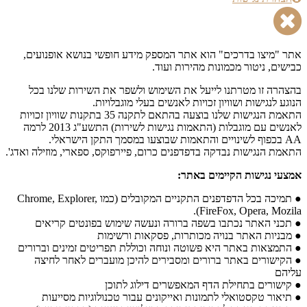
אתר "מיצו בדרכים" הוא אתר המספק מידע חופשי בנושא אופנועים,
כבישים, ניטור מכמונות מהירות ועוד.
בהצהרה זו מטרתנו לייעל את השימוש ולשפר את השירות שלנו בכל
הנוגע לנגישות ושוויון זכויות לאנשים בעלי מוגבלויות.
התאמת הנגישות שלנו בוצעה בהתאם לתקנה 35 בתקנות שוויון זכויות
לאנשים עם מוגבלות (התאמות נגישות לשירות) התשע"ג 2013 לרמה
AA בכפוף לשינויים והתאמות שבוצעו במסמך התקן הישראלי.
התאמת הנגישות נבדקה בדפדפנים כרום, פיירפוקס, ספארי, מוזילה ואדג'.
אמצעי נגישות הקיימים באתר:
● תמיכה בכל הדפדפנים התקניים המקובלים (כמו Chrome, Explorer,
FireFox, Opera, Mozila).
● תכני האתר נכתבו בשפה ברורה ונעשה שימוש בפונטים קריאים
● מבניות האתר בנויה מכותרות, פסקאות ורשימות
● התמצאות באתר היא פשוטה ונוחה וכוללת תפריטים זמינים וברורים
● הקישורים באתר ברורים ומסבירים להיכן מועברים לאחר לחיצה
עליהם
● קישורים בתחילת הדף המאפשרים דילוג לתוכן
● תיאור טקסטואלי לתמונות ואייקונים עבור טכנולוגיות מסייעות