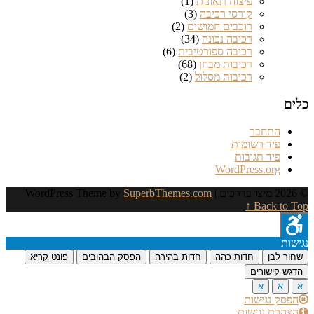
פיצוח תאונות
(1)
קורסי רכיבה
(3)
רוכבים חמושים
(2)
רכיבה נכונה
(34)
רכיבה ספורטיבית
(6)
רכיבות מבחן
(68)
רכיבות מסלול
(2)
כלים
התחבר
פיד רשומות
פיד תגובות
WordPress.org
© 2026 מיצו בדרכים
| WordPress Theme by
SuperbThemes.com
Back to Top ↑
נגישות
שחור לבן
חדות כהה
חדות בהירה
הפסק הבהובים
פונט קריא
הדגש קישורים
א
א
א
הפסק נגישות
הצהרת נגישות