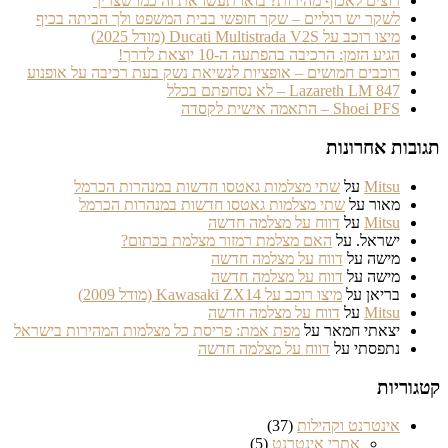
רוצים לאכוף מהירות? בואו תעשו את זה כמו שצריך
לשקר יש רגליים – שקר חופשי בבית המשפט ולך הביתה בכיף
מיצו רוכב על Ducati Multistrada V2S (מודל 2025)
הגיע הזמן: הרכיבה בהפתעה ה-10 יוצאת לדרך!
רוכבים חמושים – אופציות לנשיאת נשק בעת רכיבה על אופנוע
Lazareth LM 847 – לא נסחפתם בכלל
Shoei PFS – התאמה אישית לקסדה
תגובות אחרונות
Mitsu
על
שתי מצלמות גאטסו חדשות במנהרות הכרמל
מאור
על
שתי מצלמות גאטסו חדשות במנהרות הכרמל
Mitsu
על
דווח על מצלמה חדשה
ישראל.
על
האם מצלמת רמזור מצלמת בכתום?
מישה
על
דווח על מצלמה חדשה
מישה
על
דווח על מצלמה חדשה
בריאן
על
מיצו רוכב על Kawasaki ZX14 (מודל 2009)
Mitsu
על
דווח על מצלמה חדשה
יצאתי חמאר
על
מפת אמת: פריסת כל מצלמות המהירות בישראל
נתפסתי
על
דווח על מצלמה חדשה
קטגוריות
אינטרנט וקהילות
(37)
אתרי אינטרנט
(5)