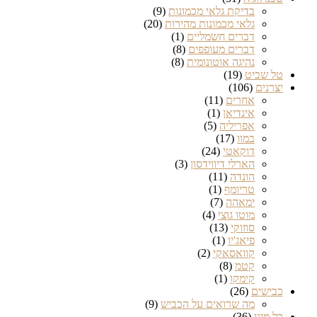
בדיקת גלאי מכמונות
(9)
גלאי מכמונות מהירות
(20)
דברים חשמליים
(1)
דברים מעופפים
(8)
נהיגה אוטונומית
(8)
טל שביט
(19)
יצרנים
(106)
אחרים
(11)
אינדיאן
(1)
אפריליה
(5)
במוו
(17)
דוקאטי
(24)
הארלי דיווידסון
(3)
הונדה
(11)
טריומף
(1)
ימאהה
(7)
מוטו גוצי
(4)
סוזוקי
(13)
פיאג'יו
(1)
קוואסאקי
(2)
קטמ
(8)
קימקו
(1)
כבישים
(26)
מה שרואים על הכביש
(9)
כל מיני
(36)