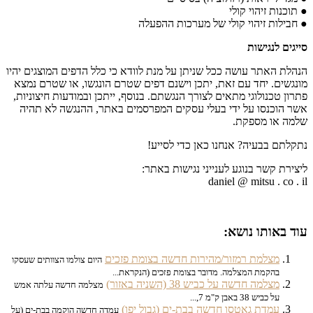
● תוכנות זיהוי קולי
● חבילות זיהוי קולי של מערכות ההפעלה
סייגים לנגישות
הנהלת האתר עושה ככל שניתן על מנת לוודא כי כלל הדפים המוצגים יהיו
מונגשים. יחד עם זאת, יתכן וישנם דפים שטרם הונגשו, או שטרם נמצא
פתרון טכנולוגי מתאים לצורך הנגשתם. בנוסף, ייתכן ובמודעות חיצוניות,
אשר הוכנסו על ידי בעלי עסקים המפרסמים באתר, ההנגשה לא תהיה
שלמה או מספקת.
נתקלתם בבעיה? אנחנו כאן כדי לסייע!
ליצירת קשר בנוגע לענייני נגישות באתר:
daniel @ mitsu . co . il
עוד באותו נושא:
מצלמת רמזור/מהירות חדשה בצומת פזכים
היום צולמו הצוותים שעסקו
בהקמת המצלמה. מדובר בצומת פזכים (הנקראת...
מצלמה חדשה על כביש 38 (השניה באזור)
מצלמה חדשה עלתה אמש
על כביש 38 באבן ק"מ 7,...
עמדת גאטסו חדשה בבת-ים (גבול יפו)
עמדה חדשה הוקמה בבת-ים (על