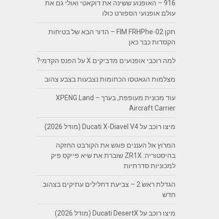
916 – האופנוע ששינה את דוקאטי ואולי גם את
עולם אופנועי הספורט כולו
תקן FIM FRHPhe-02 – הדור הבא של בטיחות
הקסדות כבר כאן
למה רוכבי אופנועים מדביקים X על הפנס הקדמי?
מצלמות הגאטסו הכתומות נצבעות בצבע צהוב
עוד מכונית מעופפת, בערך – XPENG Land
Aircraft Carrier
מיצו רוכב על Ducati X-Diavel V4 (מודל 2026)
המרוץ אל העננים פוגש את הקורבט החזקה
בהיסטוריה: ZR1X שוברת את שיא פייקס פיק
למכוניות סדרתיות
הגדלת ראש 2 – צביעת דחלילים עתיקים בצהוב
חדש
מיצו רוכב על Ducati DesertX (מודל 2026)