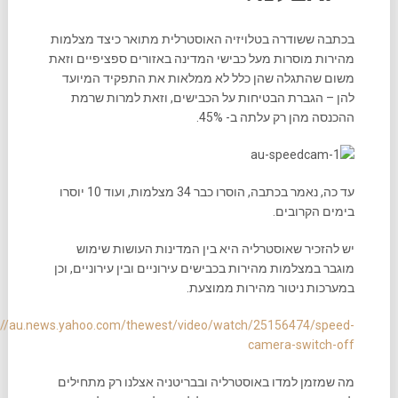
בכתבה ששודרה בטלויזיה האוסטרלית מתואר כיצד מצלמות
מהירות מוסרות מעל כבישי המדינה באזורים ספציפיים וזאת
משום שהתגלה שהן כלל לא ממלאות את התפקיד המיועד
להן – הגברת הבטיחות על הכבישים, וזאת למרות שרמת
ההכנסה מהן רק עלתה ב- 45%.
עד כה, נאמר בכתבה, הוסרו כבר 34 מצלמות, ועוד 10 יוסרו
בימים הקרובים.
יש להזכיר שאוסטרליה היא בין המדינות העושות שימוש
מוגבר במצלמות מהירות בכבישים עירוניים ובין עירוניים, וכן
במערכות ניטור מהירות ממוצעת.
https://au.news.yahoo.com/thewest/video/watch/25156474/speed-
camera-switch-off
מה שמזמן למדו באוסטרליה ובבריטניה אצלנו רק מתחילים