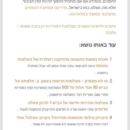
להפנים, והמידע אט אט מתחיל להפוך להיות זמין לציבור.
אלא מה, אצלנו, כמו בישראל,
פרוייקט מסחטת הכספים
מהציבור ממשיך במלוא עוזו
.
נתונים חדשים חושפים: מצלמות המהירות הן בזבוז משווע –
גלובס
עוד באותו נושא:
סכנת נפשות כתוצאה מהתקנה רשלנית של מצלמות
גאטסו
נראה לכם שאני נהנה מזה? ממש לא. אבל תסתכלו
בתמונה...
זה לא מפסיק – מצלמות חדשות בצפון: צ. חלפתא על
כביש 85 ועוד אחת על 805
המצלמות ממשיכות לצוץ כפטריות
אחרי גשם. פטריות רעל. המצלמה הראשונה,...
מצלמת מהירות חדשה על כביש 1 לכיוון מעלה
אדומים
אחרי הפוגה של כ- 3 חודשים החל קבלן ההתקנות לעבוד...
פיברוק צילומי מכמונות מהירות? בקרוב אצלנו? אולי
דעה רווחת בקרב הרבה אנשים היא שאזרח טוב לא שואל...