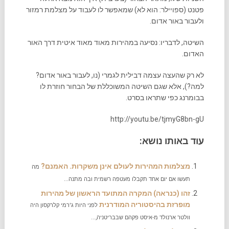
פטנט (ספויילר: הוא לא) שמאפשר לו לעבוד על מצלמת רמזור
ולעבור באור אדום.
השיטה, לדבריו: נסיעה במהירות מאוד מאוד איטית דרך האור
האדום.
לא רק שהעצה עצמה דבילית לגמרי (נו, לעבור באור אדום?
למה?), אלא שגם השיטה המשוכללת של הבחור חוזרת לו
בבומרנג כפי שתראו בסרט.
http://youtu.be/tjmyG8bn-gU
עוד באותו נושא:
מצלמות המהירות לעולם אינן משקרות. האמנם?
מה
תעשו אם יום אחד תקבלו מעטפה רשמית ובה מתנה...
זהו (כנראה) המקרה המתועד הראשון של מהירות
מופרזת בהיסטוריה המודרנית
לפני היות ג'רמי קלרקסון היה
וולטר ארנולד מ-איסט פקהם שבבריטניה,...