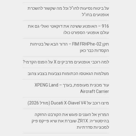
על ביטוח נסיעות לחו"ל וכל מה שקשור להשכרת
אופנועים בחו"ל
916 – האופנוע ששינה את דוקאטי ואולי גם את
עולם אופנועי הספורט כולו
תקן FIM FRHPhe-02 – הדור הבא של בטיחות
הקסדות כבר כאן
למה רוכבי אופנועים מדביקים X על הפנס הקדמי?
מצלמות הגאטסו הכתומות נצבעות בצבע צהוב
עוד מכונית מעופפת, בערך – XPENG Land
Aircraft Carrier
מיצו רוכב על Ducati X-Diavel V4 (מודל 2026)
המרוץ אל העננים פוגש את הקורבט החזקה
בהיסטוריה: ZR1X שוברת את שיא פייקס פיק
למכוניות סדרתיות