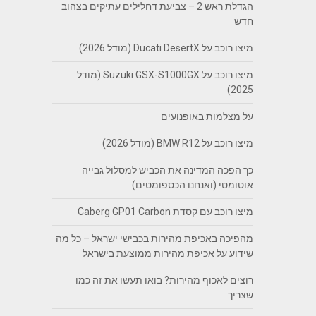
הגדלת ראש 2 – צביעת דחלילים עתיקים בצהוב
חדש
מיצו רוכב על Ducati DesertX (מודל 2026)
מיצו רוכב על Suzuki GSX-S1000GX (מודל
2025)
על מצלמות באופנועים
מיצו רוכב על BMW R12 (מודל 2026)
כך הפכה המדינה את הכביש למסלול גבייה
אוטומטי (ואנחנו הכספומטים)
מיצו רוכב עם קסדת Caberg GP01 Carbon
מהפיכה באכיפת מהירות בכבישי ישראל – כל מה
שידוע על אכיפת מהירות ממוצעת בישראל
רוצים לאכוף מהירות? בואו תעשו את זה כמו
שצריך