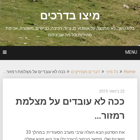
Ski
t
מיצו בדרכים
conten
בלוג נושך, לא מתנצל, על אופנועים, ציוד, רכיבה, כבישים, משטרה, אכיפת
מהירות וכל מה שביניהם
MENU
Home
כל מיני
דברים מצחיקים
ככה לא עובדים על מצלמת רמזור…
22 בינואר 2015
ככה לא עובדים על מצלמת
רמזור…
את הסרטון הבא העלה ערבי מערב הסעודית. במהלך 33
השניות שלו, מתאר הבחור (בערבית) איך הוא מצא אחלה