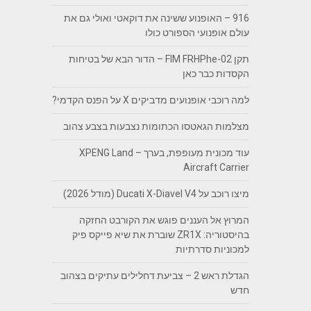
916 – האופנוע ששינה את דוקאטי ואולי גם את
עולם אופנועי הספורט כולו
תקן FIM FRHPhe-02 – הדור הבא של בטיחות
הקסדות כבר כאן
למה רוכבי אופנועים מדביקים X על הפנס הקדמי?
מצלמות הגאטסו הכתומות נצבעות בצבע צהוב
עוד מכונית מעופפת, בערך – XPENG Land
Aircraft Carrier
מיצו רוכב על Ducati X-Diavel V4 (מודל 2026)
המרוץ אל העננים פוגש את הקורבט החזקה
בהיסטוריה: ZR1X שוברת את שיא פייקס פיק
למכוניות סדרתיות
הגדלת ראש 2 – צביעת דחלילים עתיקים בצהוב
חדש