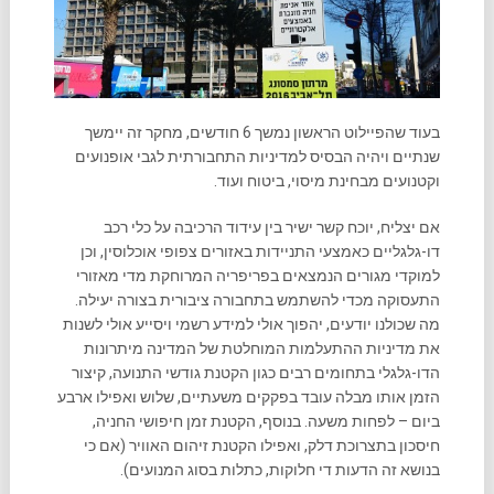
בעוד שהפיילוט הראשון נמשך 6 חודשים, מחקר זה יימשך
שנתיים ויהיה הבסיס למדיניות התחבורתית לגבי אופנועים
וקטנועים מבחינת מיסוי, ביטוח ועוד.
אם יצליח, יוכח קשר ישיר בין עידוד הרכיבה על כלי רכב
דו-גלגליים כאמצעי התניידות באזורים צפופי אוכלוסין, וכן
למוקדי מגורים הנמצאים בפריפריה המרוחקת מדי מאזורי
התעסוקה מכדי להשתמש בתחבורה ציבורית בצורה יעילה.
מה שכולנו יודעים, יהפוך אולי למידע רשמי ויסייע אולי לשנות
את מדיניות ההתעלמות המוחלטת של המדינה מיתרונות
הדו-גלגלי בתחומים רבים כגון הקטנת גודשי התנועה, קיצור
הזמן אותו מבלה עובד בפקקים משעתיים, שלוש ואפילו ארבע
ביום – לפחות משעה. בנוסף, הקטנת זמן חיפושי החניה,
חיסכון בתצרוכת דלק, ואפילו הקטנת זיהום האוויר (אם כי
בנושא זה הדעות די חלוקות, כתלות בסוג המנועים).