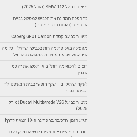
מיצו רוכב על BMW R12 (מודל 2026)
כך הפכה המדינה את הכביש למסלול גבייה
אוטומטי (ואנחנו הכספומטים)
מיצו רוכב עם קסדת Caberg GP01 Carbon
מהפיכה באכיפת מהירות בכבישי ישראל – כל מה
שידוע על אכיפת מהירות ממוצעת בישראל
רוצים לאכוף מהירות? בואו תעשו את זה כמו
שצריך
לשקר יש רגליים – שקר חופשי בבית המשפט ולך
הביתה בכיף
מיצו רוכב על Ducati Multistrada V2S (מודל
2025)
הגיע הזמן: הרכיבה בהפתעה ה-10 יוצאת לדרך!
רוכבים חמושים – אופציות לנשיאת נשק בעת