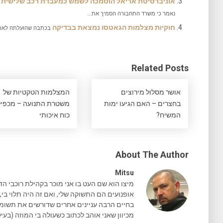
אוניברסיטת אריאל הוסמכה לשמש כמעבדת רכב שלישית 
נאמר כי משרד התחבורה הסמיך את...
חוקיות מצלמות הגאטסו נמצאת בבדיקה
בכתבה שהועלתה לאתר YNET על ידי אודי עציון נמסר
Related Posts
אושר מסלול מירוצים
המצלמות הטקטיות של
בחצרים – האם הגיעו ימות
משטרת התנועה – מכפיל
המשיח?
כוח איכותי
About The Author
Mitsu
מיצו הוא שם העט בו אני מוכר בקהילת רוכבי הד
אופנועים הם התשוקה שלי, ואם זה היה תלוי בי, 
בחיים הרבה עניינים אחרים שדורשים את תשומת 
מכיוון שאני אוהב לכתוב כשעולה בי המוזה (בעיק