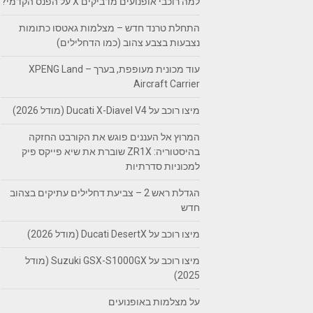
למה רוכבי אופנועים מדביקים X על הפנס הקדמי?
התחלת טרנד חדש – מצלמות גאטסו כתומות
נצבעות בצבע צהוב (כמו הדחלילים)
עוד מכונית מעופפת, בערך – XPENG Land
Aircraft Carrier
מיצו רוכב על Ducati X-Diavel V4 (מודל 2026)
המרוץ אל העננים פוגש את הקורבט החזקה
בהיסטוריה: ZR1X שוברת את שיא פייקס פיק
למכוניות סדרתיות
הגדלת ראש 2 – צביעת דחלילים עתיקים בצהוב
חדש
מיצו רוכב על Ducati DesertX (מודל 2026)
מיצו רוכב על Suzuki GSX-S1000GX (מודל
2025)
על מצלמות באופנועים