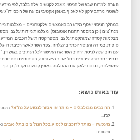
הערה
: למרות שבפועל הניסוי מוגבל לקטעים אלה בלבד, לפי מידע 
לשוטרי מרחב ירקון לא לאכוף באופן אקטיבי נסיעה של רוכבי דו"ג על
במהלך הניסוי יאסף מידע רב באמצעים אלקטרוניים – מצלמות נייח
מנת"צים (וכן במספר תחנות אוטובוס), מצלמות ניידות על גבי מספר 
מצלמות קסדה שמותקנות על גבי מספר קסדות של רוכבים. המידע 
סופית. במידה והניסוי יוכתר בהצלחה, צפוי השר לאשר רכיבת דו-גל
עם תום שנה לניסוי, ירחיב השר את האישור לכל הנתיבים בגוש דן. "
בנתיבי תחבורה ציבורית בתל אביב היא נכונה, בטיחותית ותחבורתית
שמוצלחת, בכוונתי לעגן את ההחלטה באופן קבוע בתקנות", כך כץ.
עוד באותו נושא:
הרוכבים מבולבלים – מותר או אסור לנסוע על נת"צ?
במסגרת 
לבין...
מעכשיו – מותר לרוכבים לנסוע בכל הנת"צים בתל-אביב
שהסתיים...