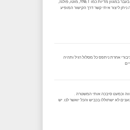
שאני גם כותב המון במקומות נוספים, וכתבות שאני כתבתי פורסמו בעבר במגוון מדיות כמו YNET, מוטו, פולגז,
 ניתן ליצור איתי קשר דרך הקישור המופיע
יבורי אחרת ניתפס כל מסלול רגיל ותהיה
ים
וה וכמעט סיבכה אותי המשטרה .
ענים לא ישתוללו בכביש והכל יואשר לנו. יש