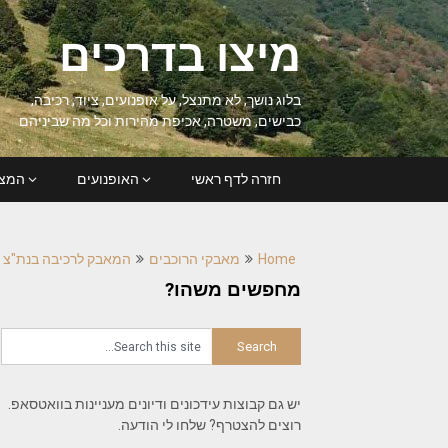
Ski
t
מיצו בדרכים
conten
בלוג נושך, לא מתנצל, על אופנועים, ציוד, רכיבה,
כבישים, משטרה, אכיפת מהירות וכל מה שביניהם
חזרה לדף ראשי
האופנועים
המצל
Home
מאבקי הרוכבים
המאבק לרכיבה בנת"צ
מחפשים משהו?
יש גם קבוצות עידכונים ודיונים מעניינות בוואטסאפ.
רוצים להצטרף? שלחו לי הודעה.