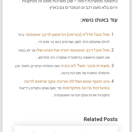
כתוצאה ממערכת דומה – שכן מערכות מסוג זה מותקנות
היום בלא מעט רכבים הנמכרים גם בארץ.
עוד באותו נושא:
מזל טוב! הדו"ח (כנראה) הראשון לרכב אוטונומי
ברור
לכולנו שהעולם הולך לשם, ושהימים בהם בני אדם היו...
מזל טוב! רכב אוטונומי הורג את הנהג שלו
אני לא בטוח
שזו הפעם הראשונה בהיסטוריה שמקרה כזה מתרחש,...
משאית מכבי אש? לא בעיה
מאז התחלת הניסויים, ולאחר מכן
ההפעלה החוקית של מערכות נהיגה...
נהג חוטף עונש ושלילה ארוכה עקב שימוש לרעה
במערכות נהיגה מתקדמות
מדי פעם אנחנו נתקלים בידיעות
פיקנטיות אודות עולם הנהיגה האוטונומית...
Related Posts