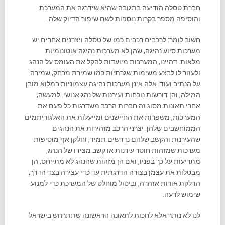
חברת טסלה הודיעה בתגובה שהיא שידרגה את המערכת
והוסיפה מספר בקרות נוספות לשם שיפור הדיוק שלה.
חשוב לומר: לרכבים רכבים כמו של טסלה ויצרנים אחרים יש
מערכות סיוע נהיגה, שהן לא מערכות נהיגה אוטונומיות
מלאות. דהיינו, המערכות מיועדות להקל את העומס על הנהג
ולעזור לו לבצע משימות שגרתיות כמו שמירת מרחק, שמירה
על הנתיב ועוד. אלה אינן מערכות נהיגה עצמוניות במלוא מובן
המילה, והן דורשות נוכחות ועירנות של נהג אנושי. למעשה,
אחרי תאונות מסוג זה חברות הרכב משדרגות כל פעם את
המערכות, משפרות את החיישנים ומייעלות את האלגוריתמים
הממוחשבים שלהן. יצרני הרכב מזהירות את הנהגים
שהעירנות והקשב שלהם נדרשים תמיד, וחלקן אף מוסיפות
מערכות שמזהות חוסר עירנות או קשב מצידו של הנהג,
מתריעות על כך בפניו, ואם הן מזהות שהנהג לא מתייחס, הן
מבטלות את עצמן בצורה הדרגתית עד כדי עצירה בצד הדרך,
הדלקת אורות אזהרה, וביטול מוחלט של המערכת כדי למנוע
שימוש לרעה.
לנו לא נותר אלא לחכות לתאונה הראשונה שתתרחש בישראל