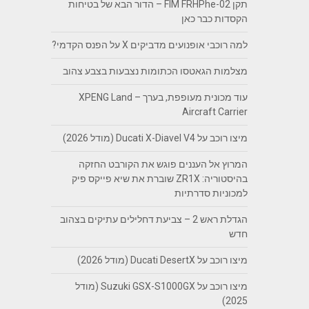
תקן FIM FRHPhe-02 – הדור הבא של בטיחות
הקסדות כבר כאן
למה רוכבי אופנועים מדביקים X על הפנס הקדמי?
מצלמות הגאטסו הכתומות נצבעות בצבע צהוב
עוד מכונית מעופפת, בערך – XPENG Land
Aircraft Carrier
מיצו רוכב על Ducati X-Diavel V4 (מודל 2026)
המרוץ אל העננים פוגש את הקורבט החזקה
בהיסטוריה: ZR1X שוברת את שיא פייקס פיק
למכוניות סדרתיות
הגדלת ראש 2 – צביעת דחלילים עתיקים בצהוב
חדש
מיצו רוכב על Ducati DesertX (מודל 2026)
מיצו רוכב על Suzuki GSX-S1000GX (מודל
2025)