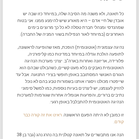
כל תאונה, ולא משנה מה הסיבה שלה, במיוחד כזו שבה יש
אובדן של חיי אדם – היא מאורע שיש להימנע ממנו. אני בטוח
שמהנדסי ומנהלי חברת טסלה לא כל כך מרוצים בימים
האחרונים (במיוחד לאור הנפילות בשווי המניה של החברה).
נהיגה עצמונית (אוטונומית) הופכת, מאז שהופיעה לראשונה,
לתופעה הולכת וגדלה במיוחד במדינות כמו קליפורניה,
פלורידה, אריזונה ואחרות בארה"ב. יצרני מערכות הנהיגה
האוטונומית נאבקים בלא מעט קשיים, כשהבולט שבהם הוא
הגורם האנושי המסתובב באופן חופשי בצירי התנועה. אבל עד
שייפטרו מכולנו ויסגרו אותנו בשמורות טבע בהם לא נוכל
להזיק לעצמנו, יש ליצרנים בעיות נוספות, כמו למשל סימוני
נתיבים ברורים, והפרעות אנומליה אחרות שגורמות למערכות
הנהיגה האוטונומית להתבלבל באופן רגעי.
זו כמובן לא היתה הפעם הראשונה.
ראינו את זה קורה כבר
קודם
.
הנה אנו מתבשרים על תאונה קטלנית בה נהרג נהג (גבר בן 38