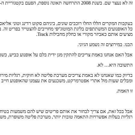
זה לא נעצר שם. בשנת 2008 התרחשה תאונה נוספת, הפעם בקטגוריית ה-250 סמ"ק, שבה היו מעורבים הקטור ברברה ומרקו סימונצ'לי ז"ל. גם כאן עלתה שוב האפשרות שמגע בידית הבלם היה אחד הגורמים לתאונה.
מציעים אותם כאביזר מקורי או כחלק מחבילות Track.
הבנו. במירוצים זה נשמע הגיוני.
אבל האם אנחנו באמת צריכים להתקין מגן ידית בלם על אופנוע כביש, כשכ
התשובה היא… לא.
בדיוק כמו שאנחנו לא באמת צריכים מערכת פליטה לא חוקית, רגליות מירוץ מ
ומבלים שעות מול אתרי אפטרמרקט, משכנעים את עצמנו שהאופנוע חייב
זו האמת.
אבל בכל זאת, אם צריך לבחור את אותם פריטים שיש להם משמעות בטיחותי
רגליות בעלות אפשרויות התאמה טובות יותר, מערכת פליטה משופרת, משקפי