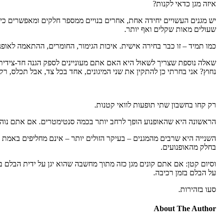
איזה מגן כדאי לקנות?
שעולים מאות שקלים ואף יותר.
כמו תמיד – זו כבר בחירה אישית. איכות הגימור, החומרים, ההתאמה לאופנ
שאלה נוספת שצריך לשאול היא האם אתם מעוניינים לספק הגנה חד-צידית ר
נחוץ? אני בחרתי כן להתקין את שני המיגונים, אחד בכל צד, אבל תכלס, ר
רק קחו בחשבון שתי תופעות לוואי קטנות.
הראשונה היא שהאופנוע הופך לרחב יותר בכמה סנטימטרים. אם אתם נוהגים
השנייה היא שרבים מהמגנים – בעיקר הזולים יותר – אינם מחליפים באמת 
בחלק מהאופנועים.
וסיום קטן: אם אתם קונים מגן כזה מתוך מחשבה שהוא יגן על ידית הבלם ב
על הבלם בזמן רכיבה.
סעו בזהירות.
About The Author