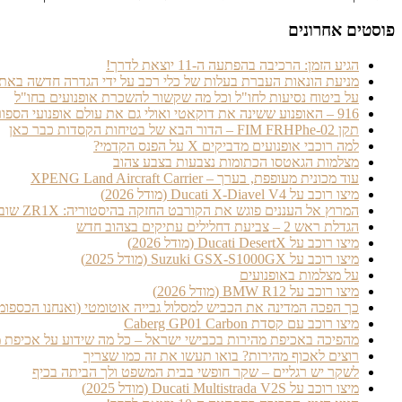
פוסטים אחרונים
הגיע הזמן: הרכיבה בהפתעה ה-11 יוצאת לדרך!
מניעת הונאות העברת בעלות של כלי רכב על ידי הגדרה חדשה בא
על ביטוח נסיעות לחו"ל וכל מה שקשור להשכרת אופנועים בחו"ל
916 – האופנוע ששינה את דוקאטי ואולי גם את עולם אופנועי הספורט כולו
תקן FIM FRHPhe-02 – הדור הבא של בטיחות הקסדות כבר כאן
למה רוכבי אופנועים מדביקים X על הפנס הקדמי?
מצלמות הגאטסו הכתומות נצבעות בצבע צהוב
עוד מכונית מעופפת, בערך – XPENG Land Aircraft Carrier
מיצו רוכב על Ducati X-Diavel V4 (מודל 2026)
המרוץ אל העננים פוגש את הקורבט החזקה בהיסטוריה: ZR1X שוברת את שיא פייקס פיק למכוניות סדרתיות
הגדלת ראש 2 – צביעת דחלילים עתיקים בצהוב חדש
מיצו רוכב על Ducati DesertX (מודל 2026)
מיצו רוכב על Suzuki GSX-S1000GX (מודל 2025)
על מצלמות באופנועים
מיצו רוכב על BMW R12 (מודל 2026)
כך הפכה המדינה את הכביש למסלול גבייה אוטומטי (ואנחנו הכספומ
מיצו רוכב עם קסדת Caberg GP01 Carbon
מהפיכה באכיפת מהירות בכבישי ישראל – כל מה שידוע על אכיפת 
רוצים לאכוף מהירות? בואו תעשו את זה כמו שצריך
לשקר יש רגליים – שקר חופשי בבית המשפט ולך הביתה בכיף
מיצו רוכב על Ducati Multistrada V2S (מודל 2025)