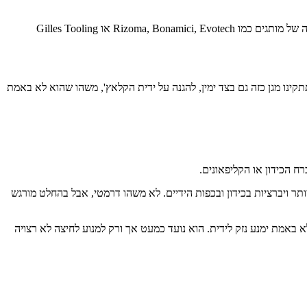
יש מגנים העשויים יחידה אחת, אחרים בנויים ממספר חלקים ומאפשרים כיוון של האורך והזווית. יש כאלה שעולים כמה דולרים באליאקספרס, ויש כאלה של מותגים כמו Rizoma, Bonamici, Evotech או Gilles Tooling
ינו מגן כזה גם בצד ימין, להגנה על ידית הקלאץ', משהו שהוא לא באמת
 הכידון או הקליפאונים.
ר ויברציות בכידון ובכפות הידיים. לא משהו דרמטי, אבל בהחלט מורגש
 באמת ימנע נזק לידית. הוא נועד כמעט אך ורק למנוע לחיצה לא רצויה