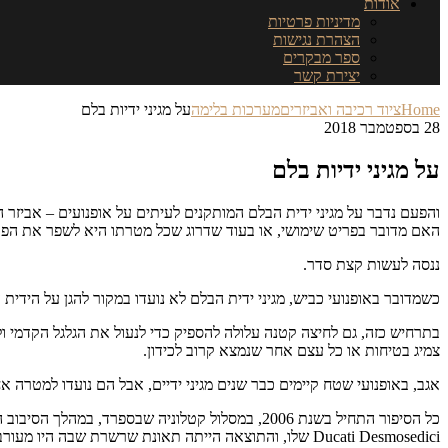
אודות
מדיניות פרטיות
הצהרת נגישות
ספר מבקרים
יצירת קשר
Home
ציוד רכיבה ואביזרים
מערכות בלימה
על מגיני ידיות בלם
28 בספטמבר 2018
על מגיני ידיות בלם
האם מדובר בפריט שימושי, או בעוד שדרוג שכל מטרתו היא לשפר את הפו
ננסה לעשות קצת סדר.
כשמדובר באופנועי כביש, מגיני ידית הבלם לא נועדו במקור להגן על הידית
בתרחיש כזה, גם לחיצה קטנה עלולה להספיק כדי לנעול את הגלגל הקדמי ול
צמיג בטיחות או כל עצם אחר שנמצא קרוב לכידון.
אגב, באופנועי שטח קיימים כבר שנים מגיני ידיים, אבל הם נועדו למטרה אח
Ducati Desmosedici שלו, והתוצאה הייתה תאונת שרשרת שבה היו מעורבים גם דני פדרוסה, רנדי דה פונייה ומרקו מלנדרי.