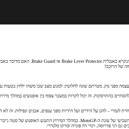
והפעם נדבר על מגיני ידית הבלם המותקנים ל
זה של הרוכב?
 עצמה מפני נזק. מטרתם שונה לחלוטין: למנוע מצב שבו משהו ילחץ בטעות ע
הסתיים בהתרסקות. זה יכול לקרות במעבר צפוף בין אופנועים במהלך מירוץ
רת לגמרי – להגן על הידיים ועל הידיות מפני ענפים, אבנים ונפילות. זה לא 
כל הסיפור התחיל בשנת 2006, במסלול קטלוניה שבספרד, במהלך הסיבוב השביעי של עונ