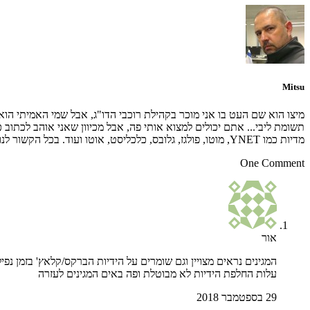
Mitsu
מיצו הוא שם העט בו אני מוכר בקהילת רוכבי הדו"ג, אבל שמי האמיתי הוא
תשומת ליבי... אתם יכולים למצוא אותי פה, אבל מכיוון שאני אוהב לכתוב 
מדיות כמו YNET, מוטו, פולגז, גלובס, כלכליסט, אוטו ועוד. בכל הקשור לנושאים המופיעים באתר זה ניתן ליצור איתי קשר דרך הקישור המופיע בראש כל דף.
One Comment
אור
המגינים נראים מצויין וגם שומרים על הידיות הברקס/קלאץ' בזמן נפיל
עלות החלפת הידיות לא מבוטלת ופה באים המגינים לעזרה
29 בספטמבר 2018