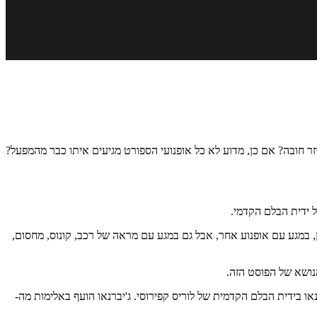
עיתים על אופנועים – אביזר הנקרא באנגלית Brake Lever Protector או Brake Guard. האם מדובר באביזר חובה? אם כן, מדוע לא כל אופנועי הספורט מגיעים איתו כבר מהמפעל?
ל ידית הבלם הקדמי.
, במגע עם אופנוע אחר, אבל גם במגע עם מראה של רכב, קונוס, מחסום,
הנושא של הפוסט הזה.
ת ה-MotoGP. במהלך המירוץ התנגש האופנוע של סטה ג'יברנאו בידית הבלם הקדמית של לוריס קפירוסי. ג'יברנאו הועף באלימות מה-