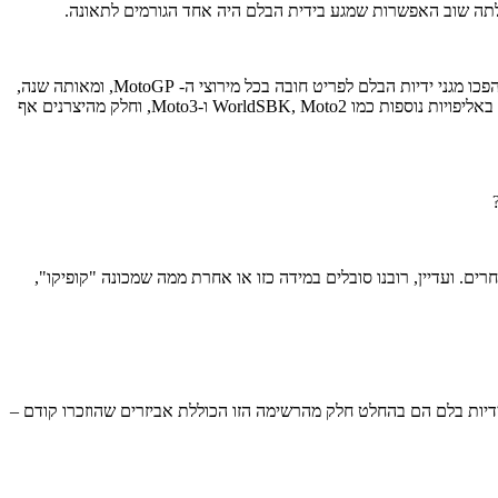
בעקבות המקרים הללו החלו רוכבים שונים, ביניהם סקוט רדינג וטוני אליאס ב-Moto2, להתקין מגיני ידית בלם באופן עצמאי. אבל מאז העונה של 2012 הפכו מגני ידיות הבלם לפריט חובה בכל מירוצי ה- MotoGP, ומאותה שנה,
כל האופנועים המשתתפים בליגת המוטוג'יפי מחוייבים להצטייד בפריט זה. בנוסף, כיום המגנים הללו הם כבר לא רק נחלת ה-MotoGP, אלא מופיעים גם באליפויות נוספות כמו WorldSBK, Moto2 ו-Moto3, וחלק מהיצרנים אף
ים. ועדיין, רובנו סובלים במידה כזו או אחרת ממה שמכונה "קופיקו",
דיות בלם הם בהחלט חלק מהרשימה הזו הכוללת אביזרים שהוזכרו קודם –