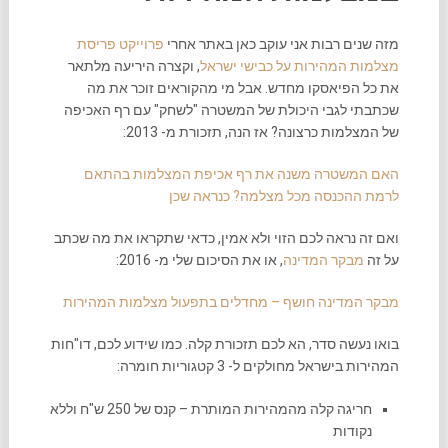
מזה שנים רבות אני עוקב כאן באתר אחרי
פרוייקט פריסת
מצלמות המהירות על כבישי ישראל
, וקצרה היריעה מלתאר
את כל הפיאסקו מחדש. אבל מי מהקוראים זוכר את מה
שכתבתי לגבי היכולת של המשטרה "לשחק" עם רף האכיפה
של המצלמות כרצונה? אז הנה, תזכורת מ- 2013:
האם המשטרה משנה את רף אכיפת המצלמות בהתאם
לרמת ההכנסה מכל מצלמה? כנראה שכן
ואם זה נראה לכם הזוי ולא אמין, כדאי שתקראו את מה שכתב
על זה
מבקר המדינה
, או את הסיכום שלי מ- 2016:
מבקר המדינה חושף – מחדלים בתפעול מצלמות המהירות
בואו נעשה סדר, הא לכם תזכורת קלה. כמו שידוע לכם, דו"חות
המהירות בישראל מחולקים ל- 3 קטגוריות חומרה:
חריגה קלה מהמהירות המותרת – קנס של 250 ש"ח וללא
נקודות