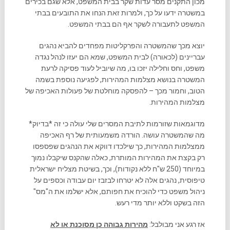
מכון התקנים מסר עדות שקר בבית המשפט, אלא שגם בכירים
במשטרה ידעו על כך, ולמרות זאת הנחו את התובעים בבתי
המשפט לתעבורה לשקר אף הם בבתי המשפט.
יוצא מכך שהמשטרה והפרקליטות מפחדים להביא נהגים
עבריינים (לכאורה) לבית המשפט, שמא הם יעזו לנהל נגדה
משפט, וחס וחלילה יזכו בו, מה שיוביל לעוד פסיקה לרעת
המשטרה בנושא מצלמות המהירות, לפגיעה נוספת בשמה
הטוב, וחמור מכך – להפסקה מוחלטת של פעולות האכיפה של
מצלמות המהירות.
מדוגמאות שזורמות לתיבת המסרים שלי עולה כי זה *בדיוק*
מה שהמשטרה עושה. הורדה משמעותית של רף האכיפה
ממצלמות המהירות, כך שילכדו דווקא את הנהגים שפספסו
רק בקצת את המהירות המותרת, כאלה שהקנס שיקבלו נמוך
במיוחד (250 ש"ח ללא נקודות), וכך, בשיטת מצליח ישראלית
טיפוסית, נהגים אלה לא יטרחו לבזבז יום עבודה וכספים על
ניהול משפט כדי להוכיח את חפותם, אלא ישלמו את ה"מס"
הזה בשקט וללא יותר מדי רעש.
אז רגע אני מבולבל:
מהירות גבוהה כן מסוכנת או לא