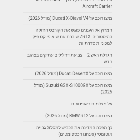
Aircraft Carrier
מיצו רוכב על Ducati X-Diavel V4 (מודל 2026)
המרוץ אל העננים פוגש את הקורבט החזקה
בהיסטוריה: ZR1X שוברת את שיא פייקס פיק
למכוניות סדרתיות
הגדלת ראש 2 – צביעת דחלילים עתיקים בצהוב
חדש
מיצו רוכב על Ducati DesertX (מודל 2026)
מיצו רוכב על Suzuki GSX-S1000GX (מודל
2025)
על מצלמות באופנועים
מיצו רוכב על BMW R12 (מודל 2026)
כך הפכה המדינה את הכביש למסלול גבייה
אוטומטי (ואנחנו הכספומטים)