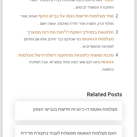
מוטו פרסמו כתבה שנפתחת במילים הבאות: "משרד
התחבורה והמשרד לביטחון...
שתי מצלמות חדשות נצפו על כביש החוף
האחת, אחרי
מחלף זכרון, והשניה אחרי חדרה (אולגה). עושה רושם...
חלמאות בתהליך הפקת דו"חות מהירות ממערך
מצלמות הגאטסו
כפי שכולכם כבר יודעים, אלא אם נחתתם
לאחרונה מהמאדים או...
סכנת נפשות כתוצאה מהתקנה רשלנית של מצלמות
גאטסו
נראה לכם שאני נהנה מזה? ממש לא. אבל תסתכלו
בתמונה...
Related Posts
מצלמות גאטסו דו-כיווניות חדשות בכבישי הצפון
האם מצלמות הגאטסו מסוגלות לעבוד בתצורת מדידת