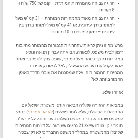
חריגה גבוהה מהמהירות המותרת – קנס של 750 ש"ח ו-
8 נקודות
חריגה גבוהה מאוד מהמהירות המותרת – 31 קמ"ש מעל
למותר בדרך עירונית, או 41 קמ"ש מעל למותר בדרך בין
עירונית – זימון למשפט ו- 10 נקודות
מרשימה זו ניתן לראות שהחריגות הגבוהות מהמותר מחייבות
זימון לבית משפט. לכאורה, אם אתה עבריין תנועה ונוסע
במהירות כל כך גבוהה מעל למותר, שופט צריך לטפל בך ואתה
אמור לקבל את העונש המגיע לך, לא? לכאורה, עבירות
המהירות החמורות הן אלה שמסכנות את עוברי הדרך באופן
החמור ביותר, לא?
אז זהו שלא.
במציאות ההזוייה שאליה הביאה אותנו משטרת ישראל עם
ההתנהלות הכושלת, שלא לומר פושעת (
לא אני אמרתי
) בנוגע
למשפט שהתנהל בבית משפט השלום בעכו והובל על ידי עו"ד
תומר גונן וצוותו שייצג 21 נהגים שעירערו על דו"חות המהירות
שקיבלו מהמשטרה. במהלך המשפט התברר כי לא רק שבכיר