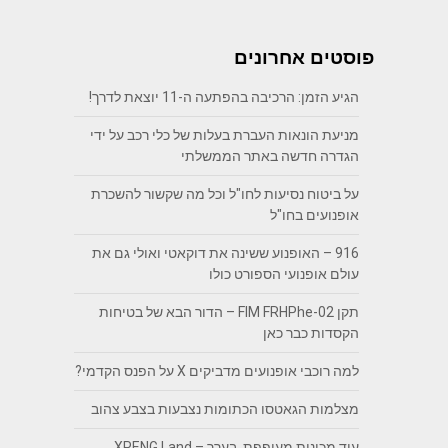
פוסטים אחרונים
הגיע הזמן: הרכיבה בהפתעה ה-11 יוצאת לדרך!
מניעת הונאות העברת בעלות של כלי רכב על ידי
הגדרה חדשה באתר הממשלתי
על ביטוח נסיעות לחו"ל וכל מה שקשור להשכרת
אופנועים בחו"ל
916 – האופנוע ששינה את דוקאטי ואולי גם את
עולם אופנועי הספורט כולו
תקן FIM FRHPhe-02 – הדור הבא של בטיחות
הקסדות כבר כאן
למה רוכבי אופנועים מדביקים X על הפנס הקדמי?
מצלמות הגאטסו הכתומות נצבעות בצבע צהוב
עוד מכונית מעופפת, בערך – XPENG Land