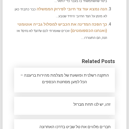
ביטוי שהשתמשתי בו בעבר כדי לתאר...
הנה נמצא עוד צד חיובי לפירוק הממשלה
כבר כתבתי כאן
לא מזמן על הצד החיובי היחיד שנובע...
כך הפכה המדינה את הכביש למסלול גבייה אוטומטי
(ואנחנו הכספומטים)
זוכרים שאמרתי לכם ש"הם" לא נחים? אז
הנה, הם התעוררו....
Related Posts
התקנה רשלנית ופושעת של מצלמת מהירות ברעננה –
הכל למען מסחטת הכספים
זהו, יש לנו תחת מברזל
חברים מלווים את טל שביט בדרכו האחרונה