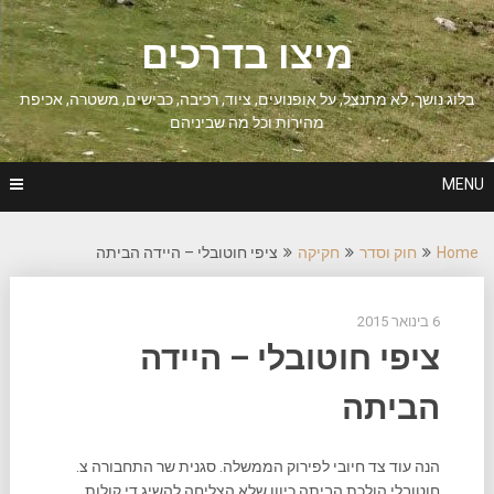
Ski
t
מיצו בדרכים
conten
בלוג נושך, לא מתנצל, על אופנועים, ציוד, רכיבה, כבישים, משטרה, אכיפת
מהירות וכל מה שביניהם
MENU
Home
חוק וסדר
חקיקה
ציפי חוטובלי – היידה הביתה
6 בינואר 2015
ציפי חוטובלי – היידה
הביתה
הנה עוד צד חיובי לפירוק הממשלה. סגנית שר התחבורה צ.
חוטובלי הולכת הביתה כיוון שלא הצליחה להשיג די קולות