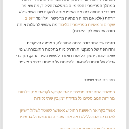
במהלך הפריימריז הפנימיים במפלגת הליכוד, מה שאומר
שחברי התנועה בעצמם העיפו אותה למקום שבו השמש לא
זורחת (אלא אם תהיה הפתעה מרעישה ויגלו עוד
זיופים,
שקרים ורמאויות בפריימריז בליכוד
מה שעשוי להעלות אותה
חזרה אל מעל לקו האדום).
סגנית שר התחבורה היתה המובילה, המניעה העיקרית
והדוחפת של הסנקציות הדרקוניות בתקנות התעבורה, שינוי
שאם יעבור, יהפוך כל אזרח ואזרח לפושע בעיני החוק, תוך כדי
גזילה של זכותנו להתגונן ולהילחם על חפותנו בבתי המשפט.
תזכורת, למי ששכח:
במשרד התחבורה מכשירים את הקרקע לקראת מתן דו"חות
מהירות המבוססים על מדידת זמן בין שתי נקודות
אושר בקריאה ראשונה החוק שמאפשר לשוטר לשלול רישיון
לאדם גם אם כלל לא ראה את העבירה מתבצעת לנגד עיניו
היכונו לביאת הצינור – הנה זה כאן