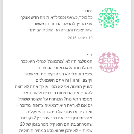
נמרוד
כל בוקר, כשאני נכנס לראות מה חדש אצלך,
אני מחייך למראה הכותרת, מאושר
שהקיצונית והבורה הזו הולכת הבייתה..
19 בינואר 2015
גדי
המפלגה הזו לא "מתכוונת" לנהל- היא כבר
מנהלת ותנהל גם אחרי הבחירות.
ציפי חוטובלי לא בורה וקיצונית- מי שבור
וקיצוני [והזוי] זה אתם השמאלנים.
לעניין הצינור, אני לא מבין אוצך: אתה לא רוצה
להגביר את הבטיחות בדרכים ולהוריד את
מספר התאונות? הכותרת על השוטר ששולל
גם אם לא ראה היא דמגוגיה צרופה. מדובר –
ואתה יודע היטב- על היתכנות פיזיקלית.
מהירות זמן דרך. אם רכב עבר בין 2 נקודות
שהמרחב ביניהם הוא קילומטר בזמן של 20
שניות – לא יתכן שהוא נסע במהירות חוקית