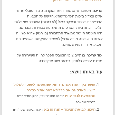
עריכה
: מסתבר שהשמחה היתה מוקדמת. צ. חוטובלי תחזור
אלינו ובגדול בזכות הערעור שהיא הגישה על תוצאות
הפריימריז בליכוד ובעיקר בגלל (לא בזכות) העובדה שמפלגת
הליכוד זכתה ביותר מנדטים מהמצופה בבחירות. מצד שני,
היא הוטסה היישר ממשרד התחבורה (בו הנזק שהיא עשוייה
לגרום הוא בקנה מידה ארצי) למשרד החוץ, שם השמיים הם
הגבול. אז היי, תהיו שמחים.
עוד עריכה
: בנתיים ציפי חוטובלי הפכה להיות השגרירה של
מדינת ישראל בלונדון. כנראה שזה עדיף ככה.
עוד באותו נושא:
אושר בקריאה ראשונה החוק שמאפשר לשוטר לשלול
רישיון לאדם גם אם כלל לא ראה את העבירה
מתבצעת לנגד עיניו
הנה זה מתקרב אלינו, החוק החדש מבית
מדרשה של אחת...
היכונו לביאת הצינור – הנה זה בא
"היכונו לביאת הצינור" היה