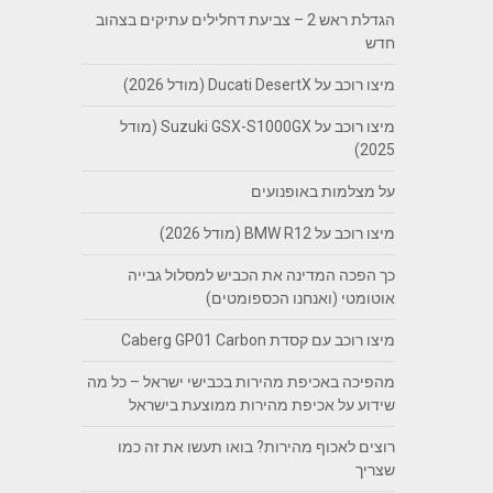
הגדלת ראש 2 – צביעת דחלילים עתיקים בצהוב
חדש
מיצו רוכב על Ducati DesertX (מודל 2026)
מיצו רוכב על Suzuki GSX-S1000GX (מודל
2025)
על מצלמות באופנועים
מיצו רוכב על BMW R12 (מודל 2026)
כך הפכה המדינה את הכביש למסלול גבייה
אוטומטי (ואנחנו הכספומטים)
מיצו רוכב עם קסדת Caberg GP01 Carbon
מהפיכה באכיפת מהירות בכבישי ישראל – כל מה
שידוע על אכיפת מהירות ממוצעת בישראל
רוצים לאכוף מהירות? בואו תעשו את זה כמו
שצריך