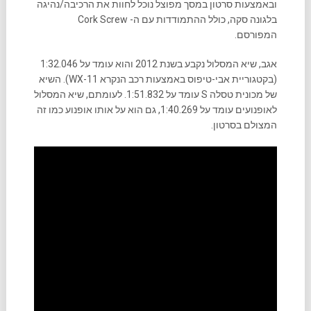
ובאמצעות סרטון במסך מפוצל נוכל לחוות את הרכיבה/נהיגה
בלגונה סקה, כולל ההתמודדות עם ה- Cork Screw
המפורסם.
אגב, שיא המסלול נקבע בשנת 2012 והוא עומד על 1:32.046
(בקטגוריית אבי-טיפוס באמצעות רכב הנקרא WX-11). השיא
של מכונית טסלה S עומד על 1:51.832. לעומתם, שיא המסלול
לאופנועים עומד על 1:40.269, גם הוא על אותו אופנוע כמו זה
המצולם בסרטון.