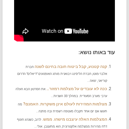
עוד באותו נושא:
קנה קטנוע, קבל ביטוח חובה בחינם לשנה
חברת
אלבר-מוטו, חברת הליסינג ויבואנית מותג האופנועים "דיאלים" הדרום
קוריאני, יצאה...
ככה לא עובדים על מצלמת רמזור…
את הסרטון הבא העלה
ערבי מערב הסעודית. במהלך 33 השניות...
מצלמות המהירות לעולם אינן משקרות. האמנם?
מה
תעשו אם יום אחד תקבלו מעטפה רשמית ובה מתנה...
המצלמות האלה עיצבנו מישהו. ממש.
לרוב, כשנהג חוטף
דו"ח מהירות ממצלמה אלקטרונית, הוא מתעצבן. אולי...