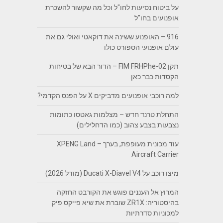
על ביטוח נסיעות לחו"ל וכל מה שקשור להשכרת
אופנועים בחו"ל
916 – האופנוע ששינה את דוקאטי ואולי גם את
עולם אופנועי הספורט כולו
תקן FIM FRHPhe-02 – הדור הבא של בטיחות
הקסדות כבר כאן
למה רוכבי אופנועים מדביקים X על הפנס הקדמי?
התחלת טרנד חדש – מצלמות גאטסו כתומות
נצבעות בצבע צהוב (כמו הדחלילים)
עוד מכונית מעופפת, בערך – XPENG Land
Aircraft Carrier
מיצו רוכב על Ducati X-Diavel V4 (מודל 2026)
המרוץ אל העננים פוגש את הקורבט החזקה
בהיסטוריה: ZR1X שוברת את שיא פייקס פיק
למכוניות סדרתיות