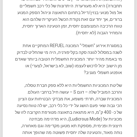
תחבורה) היא לא מעורערת. היתרונות של כלי רכב חשמליים
אל מול מנועי בנזין/דיזל בתחום התאוצה וניהול הספק המנוע
ברורים, אך יחד עם זאת נקודת הכשל העיקרית שלהם הוא
טווח הרכיבה המצומצם יחסית, זמן הטעינה הארוך יחסית,
והמחיר הגבוה (לא יחסית).
במסגרת אירוע "חשמלי" המכונה REFUEL המתקיים אחת
לשנה במסלול לגונה סקה בקליפורניה, היה מי שהחליט לבדוק
מי באמת מהיר יותר: המכונית החשמלית הטובה ביותר שאדם
מן הישוב יכול לרכוש לעצמו (שוב, לא בישראל, לצערי) או
אופנוע חשמלי מגניב?
שליטת המכוניות החשמליות היא ללא ספק חברת טסלה,
והרכב המוביל שלה – דגם S – עושה חיל ברחבי העולם.
המכונית שברה, תרתי משמע, את מבדקי הבטיחות עם הציון
הכי גבוה שאי פעם הושג על ידי כל כלי רכב, יש לה טווח נסיעה
של כ- 400 ק"מ, היא מתגאה בתאוצה מטורפת הקרובה לזו של
מכוניות על (Ludicrous Mode), היא מדהימה מבחינה
חיצונית ופנימית, מספקת תא מטען מקדימה וגם מאחורה,
נוחה מאוד, והטעינה שלה יחסית פשוטה מה שהופך אותה