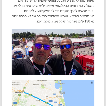
שיותר מהר ל- World Ducati Week שאמור להיפתח היום
במסלול המירוצים הבינלאומי מיזאנו ע"ש מרקו סימונצ'לי. אני
וקובי יוצאים לדרך מוקדם כדי להספיק להגיע לכניסת
העיתונאים לאירוע, ומכיוון שמדובר ברכיבה של לא הרבה יותר
מ- 130 ק"מ, אנחנו חיש קל מגיעים למיזאנו.