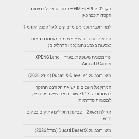
תקן FIM FRHPhe-02 – הדור הבא של בטיחות
הקסדות כבר כאן
למה רוכבי אופנועים מדביקים X על הפנס הקדמי?
התחלת טרנד חדש – מצלמות גאטסו כתומות
נצבעות בצבע צהוב (כמו הדחלילים)
עוד מכונית מעופפת, בערך – XPENG Land
Aircraft Carrier
מיצו רוכב על Ducati X-Diavel V4 (מודל 2026)
המרוץ אל העננים פוגש את הקורבט החזקה
בהיסטוריה: ZR1X שוברת את שיא פייקס פיק
למכוניות סדרתיות
הגדלת ראש 2 – צביעת דחלילים עתיקים בצהוב
חדש
מיצו רוכב על Ducati DesertX (מודל 2026)