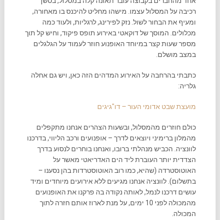
אחד מהחברים בקבוצה עובר תאונה קלה במסלול, בסשן
רכיבה על המסלול עצמו. מישהו מחליט להיכנס בו מאחורה,
ומעיף את הבחור לשול. נזק לפירינג, לרגליות, ולעוד כמה
מכלולים. המוסך של דוקאטי באירוע תופס פיקוד, וחיש קל תוך
מספר שעות קצר במיוחד האופנוע חוזר לעמוד על הגלגלים
במצב מושלם.
כתבתי בהרחבה על האירוע המדהים הזה כאן, ויש גם אחלה
גלריה:
מועצת שבט אדומי העור – דו"גיגים
כולם חוזרים מהמסלול, ובשעות הצהרים אנחנו מתקפלים
מהמלון ברימיני ויוצאים לדרך – אופנועים ורכב הליווי, בדרכנו
לוונציה. הכביש מנהלתי ברובו, ואנחנו בוחרים לנסוע בדרך
הצדדית יותר העוברת ליד הים האדריאטי מאשר על
האוטוסטרדה (שהיא, כמו רוב האוטוסטרדות בהן נסענו –
בתשלום). לוונציה אנחנו מגיעים ללא אירועים מיוחדים ומיד
עושים דרכנו לנמל, לאותה נקודה בה פרקנו את האופנועים
מהמכולה לפני 10 ימים, על מנת לארוז אותם חזרה לתוך
המכולה.