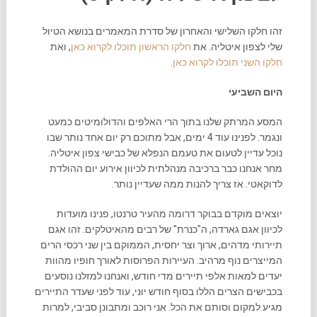
זהו חלקו השלישי והאחרון של סדרת המאמרים בנושא הטיול
שלי לצפון איטליה. את
חלקו הראשון תוכלו לקרוא כאן
, ואת
חלקו השני תוכלו לקרוא כאן
.
היום השביעי
המסע המרתק שלנו בתוך הרי האלפים והדולומיטים כמעט
ונגמר. לפנינו עוד 4 ימים, אבל מתוכם רק יום אחד נותר שבו
נוכל עדיין לטעום את טעמם הנפלא של כבישי צפון איטליה.
מחר אנחנו כבר ברכיבה מנהלתית לכיוון אירוע יום ההולדת
לדוקאטי. אז צריך להנות ממה שעדיין נותר.
יוצאים מוקדם בבוקר דרומה מהעיר טרנטו, פנינו מועדות
לכיוון אגם גארדה, ה"כנרת" של רבים מהאיטלקים. זהו אגם
תיירותי מדהים, ארוך וצר יחסית, הממוקם בין שני רכסי הרים
המייצרים נוף מרהיב. העיירות הפרוסות לאורך חופיו מהוות
יעדים למאות אלפי תיירים מדי חודש, ואנחנו למזלנו נוסעים
בכבישים הצרים הללו בסוף חודש יוני, עוד לפני שעדר התיירים
מגיע למקום וסותם את הכל. אני רוכב ומתבונן סביבי, למרות