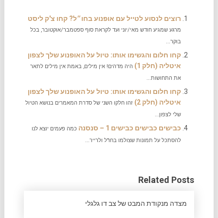
רוצים לנסוע לטייל עם אופנוע בחו״ל? קחו צ'ק ליסט
מרגע שמגיע חודש מאי/יוני ועד לקראת סוף ספטמבר/אוקטובר, בכל
בוקר...
קחו חלום והגשימו אותו: טיול על האופנוע שלך לצפון
איטליה (חלק 1)
היה מדהים! אין מילים, באמת אין מילים לתאר
את התחושות...
קחו חלום והגשימו אותו: טיול על האופנוע שלך לצפון
איטליה (חלק 2)
זהו חלקו השני של סדרת המאמרים בנושא הטיול
שלי לצפון...
כבישים כבישים כבישים 1 – סנסנה
כמה פעמים יוצא לנו
להסתכל על תמונות שצולמו בחו"ל ולרייר...
Related Posts
מצדה מנקודת המבט של צב דו גלגלי