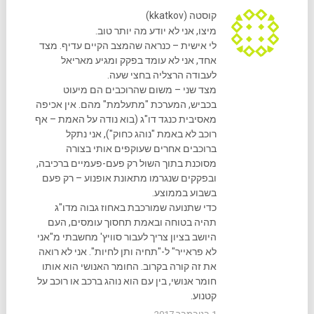
קוסטה (kkatkov)
מיצו, אני לא יודע מה יותר טוב.
לי אישית – כנראה שהמצב הקיים עדיף. מצד
אחד, אני לא עומד בפקק ומגיע מאריאל
לעבודה הרצליה בחצי שעה.
מצד שני – משום שהרוכבים הם מיעוט
בכביש, המערכת "מתעלמת" מהם. אין אכיפה
מאסיבית כנגד דו"ג (בוא נודה על האמת – אף
רוכב לא באמת "נוהג כחוק"), אני נתקל
ברוכבים אחרים שעוקפים אותי בצורה
מסוכנת בתוך השול רק פעם-פעמיים ברכיבה,
ובפקקים שנגרמו מתאונת אופנוע – רק פעם
בשבוע בממוצע.
כדי שתנועה שמורכבת באחוז גבוה מדו"ג
תהיה בטוחה ובאמת תחסוך עומסים, העם
היושב בציון צריך לעבור סוויץ' מחשבתי מ"אני
לא פראייר" ל-"תחיה ותן לחיות". אני לא רואה
את זה קורה בקרוב. החומר האנושי הוא אותו
חומר אנושי, בין עם הוא נוהג ברכב או רוכב על
קטנוע.