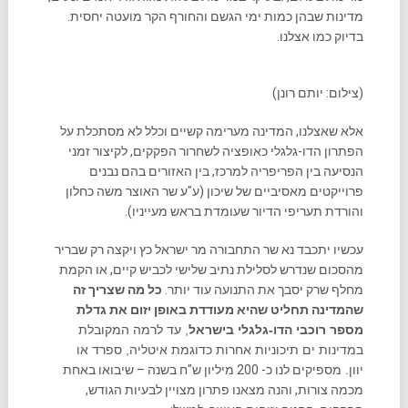
מדינות שבהן כמות ימי הגשם והחורף הקר מועטה יחסית.
בדיוק כמו אצלנו.
(צילום: יותם רונן)
אלא שאצלנו, המדינה מערימה קשיים וכלל לא מסתכלת על
הפתרון הדו-גלגלי כאופציה לשחרור הפקקים, לקיצור זמני
הנסיעה בין הפריפריה למרכז, בין האזורים בהם נבנים
פרוייקטים מאסיביים של שיכון (ע"ע שר האוצר משה כחלון
והורדת תעריפי הדיור שעומדת בראש מעייניו).
עכשיו יתכבד נא שר התחבורה מר ישראל כץ ויקצה רק שבריר
מהסכום שנדרש לסלילת נתיב שלישי לכביש קיים, או הקמת
מחלף שרק יסבך את התנועה עוד יותר.
כל מה שצריך זה
שהמדינה תחליט שהיא מעודדת באופן יזום את
גדלת
מספר רוכבי הדו-גלגלי בישראל
, עד לרמה המקובלת
במדינות ים תיכוניות אחרות כדוגמת איטליה, ספרד או
יוון.
מספיקים לנו כ- 200 מיליון ש"ח בשנה – שיבואו באחת
מכמה צורות, והנה מצאנו פתרון מצויין לבעיות הגודש,