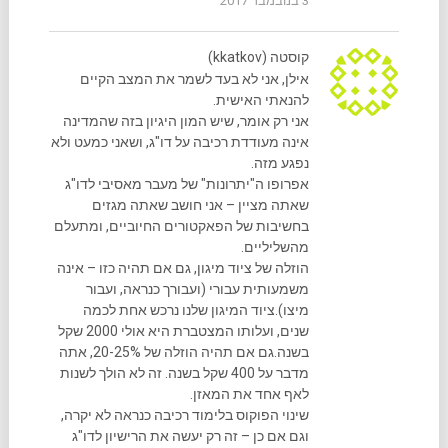
3 בנובמבר 2017
קוסטה (kkatkov)
אילן, אני לא בעד לשמר את המצב הקיים
להנאתי האישית.
אני רק אומר, שיש המון היגיון בזה שהמדינה
אינה מעודדת רכיבה על דו"ג, ושאני כמעט ולא
נפגע מזה.
אפרופו ה"יתרונות" של מעבר מאסיבי לדו"ג
שאתה מציין – אני חושב שאתה מגזים
בחשיבות של הפאקטורים החיוביים, ומתעלם
מהשליליים.
הוזלה של ציוד מיגון, גם אם תהיה כזו – אינה
משמעותית עבורי (ועבורך כנראה, ועבור
מיצו).ציוד המיגון שלנו נרכש אחת לכמה
שנים, ועלותו המצטברת היא אולי 2000 שקל
בשנה.גם אם תהיה הוזלה של 20-25%, אתה
מדבר על 400 שקל בשנה. זה לא הולך לשנות
לאף אחד את המאזן.
שינוי הפוקוס בלימוד רכיבה כנראה לא יקרה,
וגם אם כן – זה רק יעשה את הרישיון לדו"ג