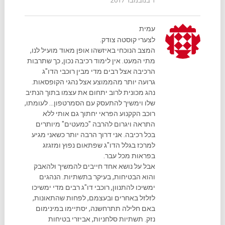
1 בנובמבר 2017
עמית
לצערי קוסטה צודק.
המצב הנוכחי באיזשהו אופן מאוד מועיל לנו,
מתי המעט. אין לימוד רכיבה נכון, כך שתרבות
הרכיבה אצל רבים מדי מבין רוכבי הדו"ג
גרועה יותר מהממוצע אצל נהגי הקופסאות.
נהג מכונית לרוב יתחום את עצמו בתוך הנתיב
שלו וימשיך להתעסק עם הסמרטפון… לעומתו,
רוכב הקקנוע הפראי יחתוך גם אותי ללא
התראה ויגרום להרבה "כמעטים" מיותרים
בכל רכיבה. אני דרוך הרבה יותר כשאני מגיע
למרכז בגלל הדו"ג שפתאום נפוץ ומזגזג
בפראות מכל עבר.
אבל על נושא אחד חייבים להמשיך ולהאבק
והוא הבטיחות, בעיקר בתשתיות. הנהגים
ימשיכו להתנוון, רוכבי דו"ג רבים מדי ימשיכו
לזלזל באחרים ובעצמם, לפחות שהתאונות,
באם חלילה תתרחשנה, יסתיימו במינימום
נזק. תשתיות סלחניות, אביזרי בטיחות