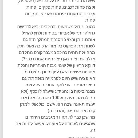
שיש הרבה יותר רוכבים על הכביש (בשאיפה)
וקצת פחות רכבים, פחות פקקים ופחות
עצבים התאונות יפחתו ו/או יהיו חמורות
פחות.
כמו כן גידול משמעותי ברוכבים יביא לדרישה
גדולה יותר של אביזרי בטיחות ולחץ להוזיל
אותם. ניתן ורצוי במסגרת המהלך הזה גם
לשנות את הפוקוס בלימוד הרכיבה ואולי חלק
מההוזלה תהיה כרוכב במעבר קורס מתקדם
או לבישת ציוד מגן (יצירתיות אמרנו כבר?)
דווקא הרעיון של שינוי מבנה האחריות והכלת
אחריות אישית היא רעיון מבורך. קצת כמו
האופציה שיש היום לפרמייה מופחתת עם
פיצוי מופחת. אני לוקח אחריות על עצמי.
מבנה ביטוח בו נהג ידע שיעלה לו כסף (ולא
הגדלת הפרמיה ב 100₪ בשנה הבאה) אם
יעשה תאונה שבה הוא אשם יכול אולי למתן
קצת את הנהיגה (והרכיבה).
מה שכן כבר לא תהיו המגניבים היחידים
שמגיעים לעבודה על אופנוע. אפשר לחיות אם
זה.