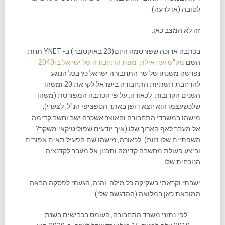
לטובה (או לרעה).
זה לא המצב כאן.
בכתבה ארוכה שפורסמה היום(23 באוקטובר) ב- YNET תחת
השם
מק"ש ועד אילת: מפת התחבורה של ישראל ב-2040
נפרשה משנתו של שר התחבורה ישראל כץ בכל הנוגע
להרחבת תשתיות התחבורה בישראל לקראת 20 ומשהו
השנים הקרובות. לכאורה, על פי הכתבה המפורטת (משהו
שלכשעצמו הוא יוצא דופן באתר הספציפי הנ"ל, לצערי),
מישהו במשרדי התחבורה והאוצר אשכרה ישב וחשב קדימה
אל מעבר לאף הארוך שלו (איך יודעים שפוליטיקאי משקר?
השפתיים שלו זזות). לכאורה, מישהו שם הפעיל תאים אפורים
וביצע פעולת מחשבה קדימה ותכנון אל מעבר לקדנציה
הנוכחית שלו.
ישבתי וקראתי בשקיקה כל מילה. והנה, הגעתי לפסקה הבאה
המובאת כאן במלואה (ההדגשה שלי):
"לפי נתוני משרד התחבורה, העומס בכבישים בשנת