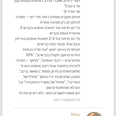
חסרי ניסיון, שעברו מרכב לאופנוע/קטנוע קטן
עד בינוני)?
אני אגיד לך.
אותם פקקים שאתה רואה מדי יום – ימשיכו
להתקיים, רק מסיבה אחרת.
כל יום תראה עוד תאונת אופנוע בכביש 5,
שיוצרת עומס בכביש.
כל יום תראה עוד 2-3 תאונות אופנוע באיילון.
ובכביש 4. ובעוד כמה כבישים.
הכותרות בווינט יזעקו "עוד עליה בכמות
ההרוגים עקב הקטל בכבישים", "50%
מההרוגים – רוכבי אופנוע", "מחקר – הסיכוי
לההירג בתאונה עבור רוכב אופנוע הוא פי
מלאנתאלפים (זרוק מספר ) מאשר ברכב".
כמובן, שהכתבות יהיו בנוסך "מחדל של
המדינה", "מחדל של משרד התחבורה" וכו'.
הם לא מטומטמים שם.
הם פשוט חושבים כמוני, ולא רוצים את זה.
29 באוקטובר 2017
Mitsu