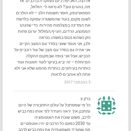
אז הנה, האכיפה כיום ממוקדת ברכבים. אז
מה, נוהגים טוב? לא נראה לי. הזלזול,
הסמארטפון, חוסר תשומת הלב – לא הולכים
לשום מקום, בעוד שהמשטרה עסוקה בלרשת
את המדינה במצלמות מהירות. כדי שהנהג
הממוצע, הרדום, העייף,המזלזל יגרום פחות
נזק כשהוא נכנס במשהו, כנראה.
ולכן, אני אומר שאני בסדר עם המצב הקיים.
אני אהיה גם בסדר עם מצב של עוד רוכבים על
הכביש, אבל אני צופה שבמקום ההקלה
המיוחלת – זה יביא בעיקר לעוד תאונות ועוד
כותרות בעיתונים, כותרות מהסוג שלא אני ולא
אתה לא אוהבים לראות.
5 בנובמבר 2017
ברק צ.
כל מי שמסתכל על עולם התחבורה של היום
ומתכנן איך יראה העתיד לפי אותו נפח כביש
לרכב, פשוט שוכח את האוטומציה.
עד 2030 כמעט כל הרכבים יהיו אוטמטיים
מה שמוריד משמעותית את נפח כביש לרכב,