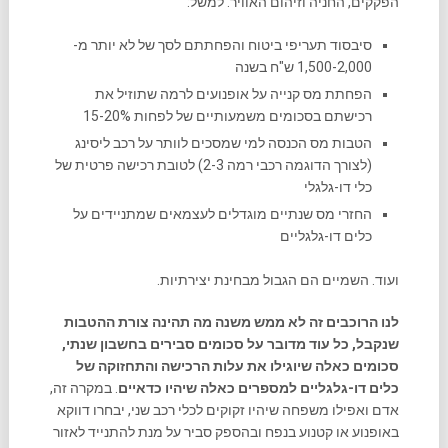
הפקקים, החניה וזיהום האוויר. למשל:
סיבסוד תעריפי ביטוח והפחתתם לסך של לא יותר מ-
1,500-2,000 ש"ח בשנה
הפחתת מס קנייה על אופנועים לרמה שתוזיל את
רכישתם בסכומים משמעותיים של לפחות 15-20%
הטבות מס הכנסה למי שמסכים לוותר על רכב ליסינג
(לצורך הדוגמה רכבי רמה 2-3) לטובת רכישה פרטית של
כלי דו-גלגלי
החזרי מס שנתיים מוגדלים לעצמאים שמתניידים על
כלים דו-גלגליים
ועוד. השמיים הם הגבול מבחינת יצירתיות.
לנו הרוכבים זה לא ממש משנה מה תהינה צורת ההטבות
שנקבל, כל עוד מדובר על סכומים סבירים בחשבון שנתי,
סכומים כאלה שיוגילו את עלות הרכישה והתחזוקה של
כלים דו-גלגליים למספרים כאלה שיהיו כדאיים
. במקרה זה,
אדם ואפילו משפחה שיהיו זקוקים לכלי רכב שני, יבחרו דווקא
באופנוע או קטנוע בנפח ובהספק סביר על מנת להתנייד לאזור