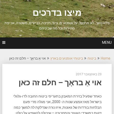
Ski
t
מיצו בדרכים
conten
בלוג נושך, לא מתנצל, על אופנועים, ציוד, רכיבה, כבישים, משטרה, אכיפת
מהירות וכל מה שביניהם
MENU
Home
ביטוח
ביטוחי אופנועים בארץ
אוי אַ בראָך – חלם זה כאן
23 באוקטובר 2017
אוי אַ בראָך – חלם זה כאן
כאחד שפעיל בזירת המאבק בתעריפי ביטוח החובה לדו-גלגלי
בישראל מאז אמצע שנות ה- 2000, אני מגלה מדי פעם
הבלחות בודדות של גאונות, איזו נורה שנדלקת לה למשך כמה
דקות במשרדי האוצר והתחבורה – שיכולה להשפיע על כולנו