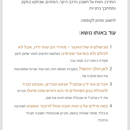
המרכז, וזאת על חשבון הרכב היקר, המזהם, שנתקע בפקק
ומסתבך בחניות.
לחשוב מחוץ לקופסה.
עוד באותו נושא:
מניפולציה של האוצר – מחירי הביטוח ירדו, אבל לא
לכולם ולא בשיעור שציפינו
כשלושה חודשים לאחר שחוק תיקון
פקודת ביטוח רכב מנועי עבר...
לאן הולך הכסף?
בעקבות הפוסט הזה, הנה שתי שורות שמסכמות
את המניפולציה של...
זוכרים את ידין ענתבי? אנחנו זוכרים, ואנחנו נזכיר
להנהלת בנק הפועלים מי הוא האיש ומהו פועלו
זוכרים
את ידין ענתבי? זה שבגללו אנחנו חווים את שוק...
כמה מילים על ביטוח חובה מוזל לרוכבי אופנוע
לאחרונה
קיבלתי מספר שאלות בנושא, ומכיוון שהבטחתי תשובה ישבתי
וכתבתי...