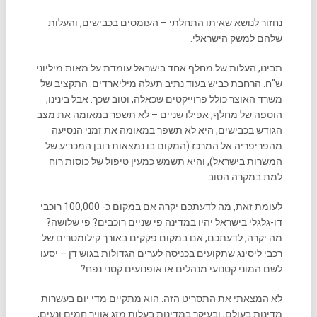
נחזור לנושא שאיתו התחלתי – העומסים בכבישים, והעלות
שלהם למשק הישראלי.
תבינו, העלות של מחלף אחד בישראל עומדת על מאות מיליוני
ש"ח. הרחבת כביש בעוד נתיב תעלה מיליארדים. התקציב של
משרד האוצר כולל פרוייקטים שכאלה, וטוב שכך. אבל בינינו,
הוספה של מחלף, אפילו שניים – לא תשפר במאומה את מצב
הגודש בכבישים, היא לא תשפר במאומה את זמני הנסיעה
מהפריפריה אל המרכז (המקום בו נמצאות רובן המכריע של
המשרות בישראל), והיא תשמש כמעין טיפול של כוסות רוח
למת במקרה הטוב.
לעומת זאת, מה לדעתכם יקרה אם במקום כ- 100,000 רוכבי
דו-גלגלי בישראל יהיו במדינה פי שניים רוכבים? פי שלושה?
מה יקרה, לדעתכם, אם במקום פקקים באורך קילומטרים של
רכבי ליסינג שתקועים בכניסה לערים הגדולות בגוש דן – יסעו
לשם המוני קטנועי מנהלים או אופנועים קטני נפח?
לא המצאתי את התסריט הזה. הוא מתקיים מדי יום בעשרות
מדינות בעולם, ובעיקר במדינות בעלות מזג אוויר חמים ונעים,