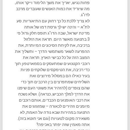
פחות נגיש, יאריך את משך הלימוד וייקר אותו,
מה שיוריד את כמות האנשים שעוברים מרכב
לדו"ג.
לא צריך ללכת כל כך רחוק עם התיאוריות. סע
לת"א – והינה יש לך גרסת דמו של אותה
מדינת ישראל, שבה הדו"ג תופס חלק גדול פי
3 בתנועה מאשר היום. תראה את הזלזול
ברכיבה, את לקיחת הסיכונים המיותרת, את
ההפרעה לשאר משתמשי הדרך – ותשליך את
המצב הזה על כל כבישי הארץ. תראה את
רוכבי הקטנועים שמתעסקים בסמארטפון תוך
כדי רכיבה, את הטימקסים שלוקחים פניות
בעיר כאילו הם במסלול מירוצים ואת
השליחים שמתפרצים בין הרכבים תוך כדי
שהם צופרים (להזהיר את פשוטי העם שיפנו
את הדרך למלך הכביש, כנראה). ושלא נשכח
את רכבי האופנועים הכבדים, אותם רוכבים
מיומנים וזהירים לכאורה – שמזגזגים את
התנועה במהירות שבא נודה על האמת, לא
משאירה מקום לטעויות (וגם אני חוטא בזה).
אתה מאמין שזה יפתר באכיפה?