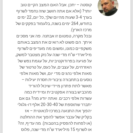
קוסטה – יתכן. אבל האם המצב הקיים טוב
יותר? (אלא אם אתה חושב שזה נחמד לשרוף
בערך 3-4 שעות מהיום שלך, כל יום, 22 ימים
בחודש, 264 ימים בשנה, בלעמוד בפקקים של
מרכז הארץ).
ובכל מקרה, טמטום זו אבחנה. פה אני מסכים
איתך. הם פשוט לא רואים את המצב באותם
משקפיים כמונו, ומשום מה מעדיפים לשרוף
מיליארדי ש"ח מדי שנה על נזק מצטבר למשק,
על פגיעה בפרודוקטיביות, על עגמת נפש של
האזרחים, על עצבים, על כעס, על טרטור של
מאות אלפי נהגים מדי יום, ושל מאות אלפי
נוסעים בתחבורה ציבורית חסרת יעילות –
מאשר לתת פתרון מיידי שיכול להוריד
מהכביש בצורה אפקטיבית ומיידית כמה
עשרות אלפי רכבים. ואתה יודע מה? גם אם
יתברר שתוספת של 20-30-40 אלף דו-גלגלי
יהפוך את התנועה במרכז לכאוטית – אז
בקליק של עכבר אפשר להפוך את ההחלטה
(או לפחות להפסיק בהטבות). מה עדיף, זה?
או לשרוף 15 מיליארד ש"ח מדי שנה, פלוס