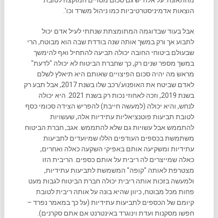
מהתאונה. על אלה יש גם סכום מסויים המוקצה לטובת
הוצאות אדמיניסטרטיביות כמו ניהול משרד וכו'.
אבל בעוד שבדוגמה המתומצתת שנתתי לעיל אדם יכול
לתבוע אך ורק במשך אותה שנה בודדת שבה הוא מבוטח, הרי
שבעולם ביטוחי החובה יכולה תביעה להתחיל ואף להימשך
במשך מספר שנים רק, כך שחברת הביטוח לא יכולה "לדעת"
מראש מה יהיה סכום הפיצויים שאותם היא תיאלץ לשלם
לאדם שביטח את האופנוע/רכב שלו בשנת 2017, אבל תבע רק
בשנת 2019, וזכה לאחוזי נכות רק בשנת 2021. היא יכולה
לנחש, והיא יכולה (למעשה חייבת) להפריש הצידה סכומי כסף
לטובת תביעות פוטנציאליות עתידיות אלה, שעשויות
להתממש אבל עשויות גם שלא להתממש. אגב, חברת הביטוח
משתמשת בכספים העודפים הללו שמיועדים לתביעות
עתידיות ומשקיעה אותם באפיקי השקעה כאלה ואחרים,
כאלה שמייצרים לה ריבית על אותם כספים. הריבית הזו
מצטרפת לאותה "קופה" המשמשת לתביעות עתידיות,
ולמעשה בזכות אותה ריבית יכולה חברת הביטוח לגבות מעט
פחות מכל מבוטח, כיוון שהיא בונה על אותה ריבית לטובת
קיומם של הכספים לתביעות עתידיות (על כך במאמר נפרד –
חפשו מסקנות ועדת וינוגרד באינטרנט אם אתם סקרנים).