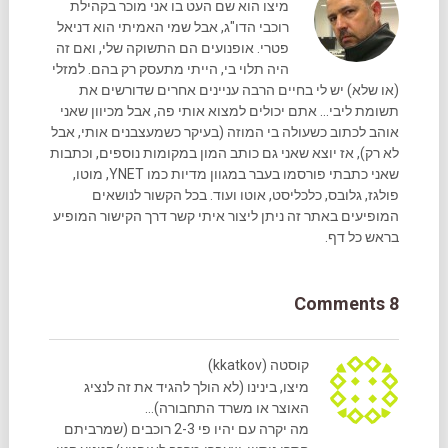
מיצו הוא שם העט בו אני מוכר בקהילת
רוכבי הדו"ג, אבל שמי האמיתי הוא דניאל
פטרי. אופנועים הם התשוקה שלי, ואם זה
היה תלוי בי, הייתי מתעסק רק בהם. למזלי
(או שלא) יש לי בחיים הרבה עניינים אחרים שדורשים את
תשומת ליבי... אתם יכולים למצוא אותי פה, אבל מכיוון שאני
אוהב לכתוב כשעולה בי המוזה (בעיקר כשמעצבנים אותי, אבל
לא רק), אז יוצא שאני גם כותב המון במקומות נוספים, וכתבות
שאני כתבתי פורסמו בעבר במגוון מדיות כמו YNET, מוטו,
פולגז, גלובס, כלכליסט, אוטו ועוד. בכל הקשור לנושאים
המופיעים באתר זה ניתן ליצור איתי קשר דרך הקישור המופיע
בראש כל דף.
8 Comments
קוסטה (kkatkov)
מיצו, בינינו (לא הולך להגיד את זה לנציג
האוצר או משרד התחבורה)…
מה יקרה עם יהיו פי 2-3 רוכבים (שמרביתם