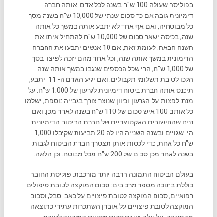
בפוליסה שעולה 100 ש"ח בשנה לכל אדם. אותה חברה
דימיונית גובה אם כך סכום שנתי של 10,000 ש"ח בשנה מסך
כל מבוטחיה, ואם אף אחד לא יתבע אותה במשך כל אותה
שנה, בכיסה ישאר סכום של 10,000 ש"ח להתחיל איתו את
השנה הבאה. לעומת זאת, אם 10 אנשים יתבעו את החברה
הדימונית במשך אותה שנה, וכל אחד מהם יזכה לפיצוי בסך
של 1,000 ש"ח, הרי שכל הכספים שנגבו במשך אותה שנה
הלכו לטובת תשלומי תקבולים. ואם יגיע האדם ה- 11 ויתבע,
תיכנס אותה חברת ביטוח דימיונית לגרעון של 1,000 ש"ח.
על
מנת לפצות על הגרעון ו
כיוון שנוצר צורך בגבייה נוספת, ישלמו
כל אותם 100 איש סכום של 110 ש"ח בשנה לאחר מכן. ואם
נניח שהחישובים האקטואריים של חברת הביטוח הדימיונית
היו שגויים ובשנה השנייה היו לה 20 תביעות שקיבלו 1,000
ש"ח כל אחת, כדי לכסות אותן תצטרך חברת הביטוח לגבות
בשנה לאחר מכן סכום של 200 ש"ח מכל מבוטח. וכן הלאה.
בעולם הביטוח התמונה הרבה יותר מורכבת. פוליסת החובה
כוללת בתוכה מספר מרכיבים: סכום המוקצה לטובת טיפולים
רפואיים, סכום המוקצה לטובת פיצויים על כאב וסבל, וסכום
המוקצה לטובת פיצויים על אובדן השתכרות עתידי כתוצאה