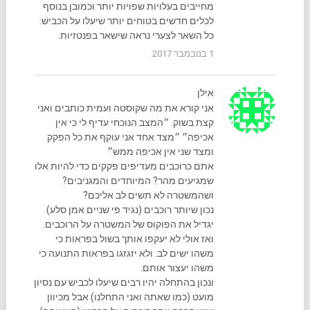
מחייבים בעלויות שפויות יותר וכמובן בנוסף
לכלים חדשים בטוחים יותר שיעלו על הכביש.
כל השאר לצערי נראה שישאר בפנטזיות.
1 בנובמבר 2017
אילן
אני קורא את מה שקוסטה ועמית כותבים ואני
קצת בשוק. ״המצב הנוכחי עדיף לי כי אין
אכיפה״ ״מצד אחד אני עוקף את כל הפקק
ומצד שני אין אכיפה ממש״
אתם כרוכבים מעדיפים פקקים כדי להיות אלו
שמגיעים מהר? המיוחדים והמגניבים?
ושהמשטרה לא תשים לב אליכם?
נכון שיותר רוכבים (נגיד פי שניים אמן סלע)
יגדיל את הפוקוס של המשטרה על הרוכבים.
ואז אולי לא יעקפו אותך בשול בפראות כי
משהו ישים לב. ולא יזגזגו בפראות התנועה כי
משהו יעצור אותם.
ונכון בהתחלה יהיו רבים שיעלו לכביש עם נסיון
מועט (כמו שאתה ואני התחלנו) אבל מכיוון