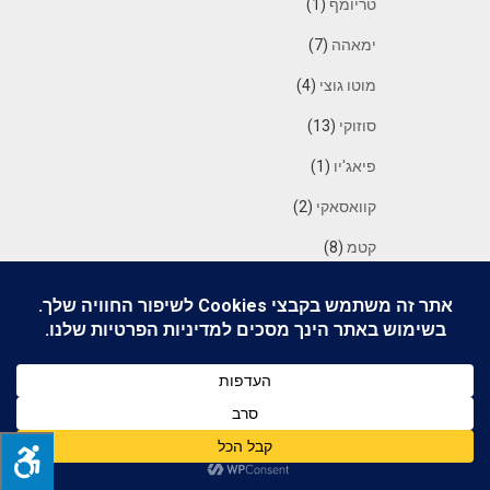
טריומף
(1)
ימאהה
(7)
מוטו גוצי
(4)
סוזוקי
(13)
פיאג'יו
(1)
קוואסאקי
(2)
קטמ
(8)
קימקו
(1)
כבישים
(26)
מה שרואים על הכביש
(9)
כל מיני
(36)
דברים מטופשים
(16)