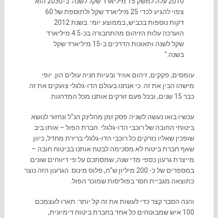
2010 עלה למשק 15 מיליארד שקל לשנה. ב-2030 הוא
צפוי להגיע לכדי 25 מיליארד שקל ולתוספת של 60
דקות נוספות בכביש, בממוצע יומי. בשנת 2012
הוערכה עלות הזיהום מהתחבורה בכ-4.5 מיליארד
שקל לשנה ותאונות הדרכים ב-15 מיליארד שקל
בשנה."
עומסים, פקקים, זיהום אוויר ובעיות חניה עולים הון. יופי.
מישהו הבין את זה. כי אנחנו בעולם הדו-גלגלי צועקים את זה
כבר 15 שנים, ובכל פעם זורקים אותנו מכל המדרגות.
עכשיו בואו נעשה לשניה פסק זמן מהלינק הנ"ל ונחזור לנושא
ביטוחי החובה של רוכבי הדו-גלגלי. חברת הפול – אותו ביב
שופכין שאליו נזרקים כל רוכבי הדו-גלגלי ברירת מחדל, כיוון
שאף חברת ביטוח לא מסכימה לבטח אותנו בביטוח חובה –
מייצרת גרעון כספי מדי שנה, שמסתכם על פי דיווחים שונים
במספרים של כ- 200 מיליון ש"ח, פלוס מינוס. הגרעון הזה נוצר
כתוצאה מגביית חסר בפוליסות שמוכר הפול.
והנה הסבר קצר כדי לעשות את זה קל יותר: תארו לעצמכם
100 איש שמבוטחים כל אחד בחברת ביטוח דימיונית,