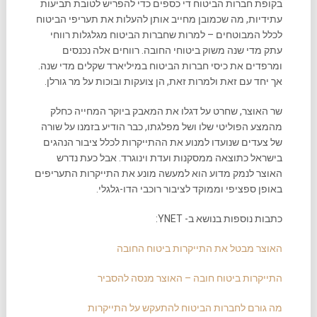
בקופת חברות הביטוח די כספים כדי להפריש לטובת תביעות
עתידיות, מה שכמובן מחייב אותן להעלות את תעריפי הביטוח
לכלל המבוטחים – למרות שחברות הביטוח מגלגלות רווחי
עתק מדי שנה משוק ביטוחי החובה. רווחים אלה נכנסים
ומרפדים את כיסי חברות הביטוח במיליארד שקלים מדי שנה.
אך יחד עם זאת ולמרות זאת, הן צועקות ובוכות על מר גורלן.
שר האוצר, שחרט על דגלו את המאבק ביוקר המחייה כחלק
מהמצע הפוליטי שלו ושל מפלגתו, כבר הודיע בזמנו על שורה
של צעדים שנועדו למנוע את ההתייקרות לכלל ציבור הנהגים
בישראל כתוצאה ממסקנות ועדת וינוגרד. אבל כעת נדרש
האוצר לנמק מדוע הוא למעשה מונע את התייקרות התעריפים
באופן ספציפי וממוקד לציבור רוכבי הדו-גלגלי.
כתבות נוספות בנושא ב- YNET:
האוצר מבטל את התייקרות ביטוח החובה
התייקרות ביטוח חובה – האוצר מנסה להסביר
מה גורם לחברות הביטוח להתעקש על התייקרות