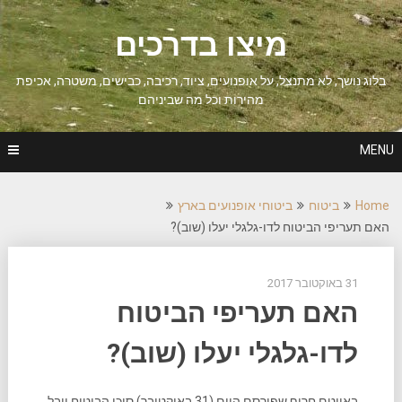
Ski
t
מיצו בדרכים
conten
בלוג נושך, לא מתנצל, על אופנועים, ציוד, רכיבה, כבישים, משטרה, אכיפת
מהירות וכל מה שביניהם
MENU
Home
ביטוח
ביטוחי אופנועים בארץ
האם תעריפי הביטוח לדו-גלגלי יעלו (שוב)?
31 באוקטובר 2017
האם תעריפי הביטוח
לדו-גלגלי יעלו (שוב)?
באייטם חריף שפירסם היום (31 באוקטובר) סוכן הביטוח יובל