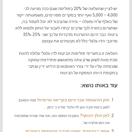
יש לציין שהעלאה של 20% בפוליסה שגם ככה מגיעה לכ-
4,000 – 5,000 ואף יותר במקרים מסויימים, משמעותה ייקור
של כאלף ש"ח ומעלה – גזירה שהציבור לא יוכל לעמוד בה,
ושתגרום בתורה לכך שרבים יבחרו לעבור על החוק ולנסוע ללא
ביטוח. כבר היום ההערכות מדברות על כך שכ- 25%-35%
מרוכבי הדו-גלגלי כלל לא מבטחים את עצמם.
העלאה זו בתעריפי פוליסות הביטוח לדו-גלגלי עלולה להוות
מכת מוות לשוק שרק עתה מתאושש מתרדמת עמוקה
שנכפתה עליו על ידי צורר האופנועים הידוע ידין ענתבי
בתקופת היותו המפקח על הביטוח.
עוד באותו נושא:
חוק ההעמסה עבר היום בקריאה טרומית!‬
מטה המאבק
למען ביטוח חובה הוגן לדו-גלגלי מודיע כי היום,...
לאן הולך הכסף?
בעקבות הפוסט הזה, הנה שתי שורות שמסכמות
את המניפולציה של...
אושר בטרומית: ישונה מרכיב ההעמסה בתעריף