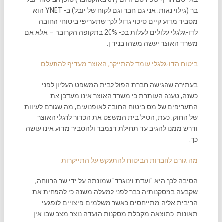
בר (גילוי נאות: אני גם חבר וגם לקוח של יובל) ב- YNET הוא
מסביר מדוע קיים סיכוי גדול לכך שתעריפי ביטוחי החובה
לדו-גלגלי עלולים לעלות בכ- 20% בתקופה הקרובה – אלא אם
משרד האוצר יעשה משהו בנידון.
ביטוח הדו-גלגלי עומד להתייקר, האוצר מעדיף להתעלם
בעתירה שהגישה חברת הפול לבית המשפט העליון לפני
כשנה, טענה העותרת כי משרד האוצר אינו מעדכן את
התעריפים של מס ביטוח החובה לאופנועים, מה שגורם לעיוות
של החוק. כעת, הטיל בית המשפט את הכדור לרגלי האוצר
ודרש ממנו להגיב עד תחילת דצמבר ולהסביר מדוע אינו עושה
כך.
מה גורם לחברות הביטוח להתעקש על התייקרות
הסיבה לכך היא "ועדת וינוגרד" שמונתה על ידי שר הרווחה,
שקבעה במסקנותיה כבר לפני למעלה משנה כי להפחית את
הריבית אליה מתייחסים כאשר משלמים פיצויים לנפגעי
תאונות. כתוצאה מקבלת מסקנות הועדה נוצר מצב שבו אין