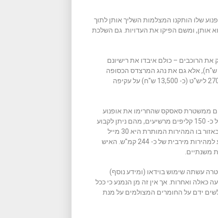
וע שלו הותקנו המצלמות השליך אותן לתוך
א אותן, ומשם הפיקו את העדויות. גם השלכת
ת הרוכבים – כולם איבדו את רישיונם
יצטרכו לעבור טסט מחדש, וגם לשלם קנס של 500 ליש"ט (כ- 2500 ש"ח), אלא גם את נהג המרצדס הכסופה
המופיע לקראת סוף הוידאו, שחטף שלילה של שנה וקנס הזוי בסך 2700 ליש"ט (כ- 13,500 ש"ח) על עקיפה
צר ע"י שני שוטרים ממשטרת סאסקס שהחרימו את אופנוע
ההונדה פיירבלייד שלו, וכן את כרטיס ה- SD של המצלמה שלו שהכיל כ- 150 קליפים מרשיעים, מהם ניתן לקבוע
כי הרוכב חצה פסי הפרדה לבנים, רכב במהירויות של כ- 177 קמ"ש באזור בו המהירות המותרת היא 30 מייל
לשעה (כ- 48 קמ"ש), עקף רכבים במהירויות של כ- 225 קמ"ש, והגיע למהירות מירבית של כ- 244 קמ"ש. האיש
 משנתיים.
טרה עשתה שימוש בוידאו (ומידע נוסף)
 כאלה ואחרות. אך אין זה מן הנמנע כי ככל
 לשים ידם על החומרים המצולמים על מנת