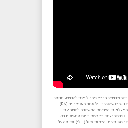
מקומית של הארטפורדשייר בבריטניה על מנת להרשיע מספר
רב של רוכבים, וזאת על סמך העדויות המצולמות באמצעות מצלמות גו-פרו שהורכבו על אחד האופנועים (R6) –
ה ואחת אחורה. אחרי שהחרימה את 2 כרטיסי ה- SD של המצלמות, הצליחה המשטרה לחשב את
ים באמצעות בדיקת ה- frame rate של הוידאו, וגילתה שמדובר במהירויות המגיעות לכ-
 נוספות כמו הרמות גלגל (ווילי), עקיפה על