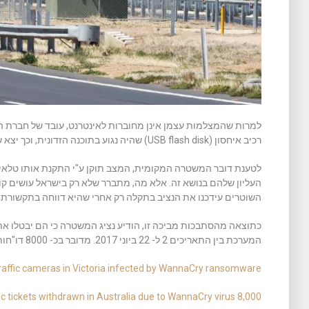
למרות שהמצלמות עצמן אינן מחוברות לאינטרנט, עובד של חברת 
רכיב איחסון (USB flash disk) שהיה נגוע בתוכנה הזדונית, וכך יצא שכל המצלמות נפגעו כתוצאה מהכופרה.
לטענת דובר המשטרה המקומית, המצב תוקן ע"י התקנת אותו טלאי אב
העליון שלהם בנושא זה. אלא מה, מתברר שלא רק בישראל עושים קו
השוטרים עידכנו את הנציב בתקלה רק אחרי שהיא דווחה בתקשורת 
כתוצאה מהסתבכות מביכה זו, הודיע נציג המשטרה כי הם יבטלו את 
המערכת בין התאריכים 2 ל- 22 ביוני 2017. מדובר בכ- 8000 דו"חות המסתכמים בכ- 1 מיליון דולר אוסטרלי.
raffic cameras in Victoria infected by WannaCry ransomware
8,000 red-light camera traffic tickets withdrawn in Australia due to WannaCry virus