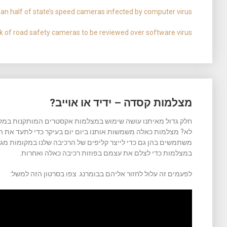
an half of state’s speed cameras infected by computer virus
rk of road safety cameras to be reviewed over software virus
מצלמות קסדה – ידיד או אוייב?
חלק גדול מאיתנו עושה שימוש במצלמות אקסטרים המותקנות במקומו
לא? מצלמות כאלה משמשות אותנו ביום יום בעיקר כדי לתעד את הרכ
משתמשים בהן גם כדי לייצר קליפים של הרכיבה שלנו במקומות מג
במצלמות כדי לצלם את עצמם בפוזות רכיבה כאלה ואחרות.
לפעמים זה עלול לחזור אליהם בבומרנג. צפו בסרטון הזה למשל: