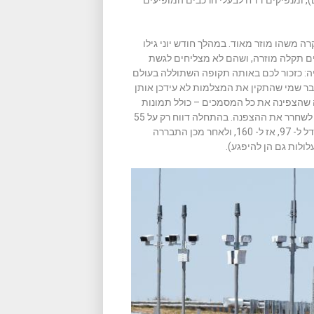
, ומנפיקים דו"ח לבעלי הרכבים המופיעים
ה משהו מוזר מאוד. במהלך חודש יוני גילו
 תקלה מוזרה, ושהם לא מצליחים לגשת
ה: כזכור לכם באותה תקופה השתוללה בעולם
 – כופרה או ransomeware – בשם WannaCry. מסתבר שמי שהתקין את המצלמות לא עידכן אותן
 שהצפינה את כל המסמכים – כולל תמונות
שצולמו על ידי המצלמה – ודרשה סכום של כסף בתור כופר על מנת לשחרר את ההצפנה. בהתחלה דווח רק על 55
מצלמות שחטפו את הכופרה, אבל כמה ימים מאוחר יותר המספר גדל ל- 97, אז ל- 160, ולאחר מכן התבררה