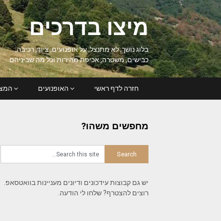
Ski
t
מיצו בדרכים
conten
בלוג נושך, לא מתנצל, על אופנועים, ציוד, רכיבה,
כבישים, משטרה, אכיפת מהירות וכל מה שביניהם
חזרה לדף ראשי
האופנועים
המצל
מחפשים משהו?
יש גם קבוצות עידכונים ודיונים מעניינות בוואטסאפ.
רוצים להצטרף? שלחו לי הודעה.