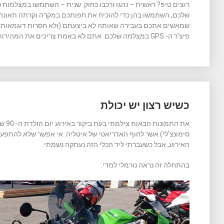
רוצים טיפ? ראשית – נהגו ורכבו כחוק. שנית – השתמשו במצלמות 
שלכם, השתמשו בהן כדי להוכיח את חפותכם במקרה וקרתה תאונה 
שמאשים אתכם בעבירה שאותה לא ביצעתם (ולא חסרות דוגמאות רב
פיצ'ר ה- GPS במצלמה שלכם. אתם לא באמת צריכים את המהירות כנתון נוסף על הצג.
כשיש רצון יש יכולת
את הת
סימונצ'לי) אשר לחוף האדריאטי של איטליה. אי אפשר שלא להתפע
האירוע, אבל כשעברתי ליד הכלי הזה נעתקה נשמתי.
בהתחלה זה נראה נורמלי למדי: