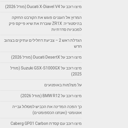
מיצו רוכב על Ducati X-Diavel V4 (מודל 2026)
המרוץ אל העננים פוגש את הקורבט החזקה
בהיסטוריה: ZR1X שוברת את שיא פייקס פיק
למכוניות סדרתיות
הגדלת ראש 2 – צביעת דחלילים עתיקים בצהוב
חדש
מיצו רוכב על Ducati DesertX (מודל 2026)
מיצו רוכב על Suzuki GSX-S1000GX (מודל
2025)
על מצלמות באופנועים
מיצו רוכב על BMW R12 (מודל 2026)
כך הפכה המדינה את הכביש למסלול גבייה
אוטומטי (ואנחנו הכספומטים)
מיצו רוכב עם קסדת Caberg GP01 Carbon