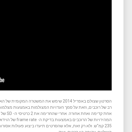
הסרטון שצולם באפריל 2014 שימש את המשטרה ה
אחת קדימ
המהירויות של הרוכב
235 קמ"ש. ולא רק זאת, אלא שהסרטים תיעדו ביצוע פעולות אסורות