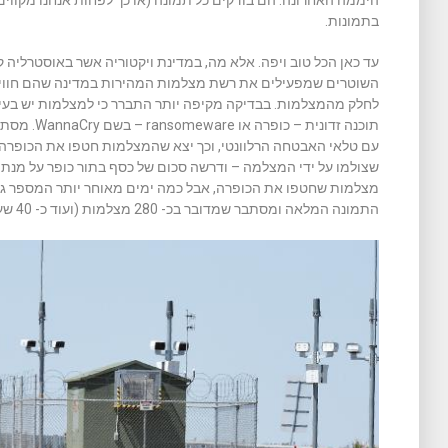
היממה האחרונה. הם בודקים כל תמונה (או כך לפחות אנחנו מקווים)
בתמונות.
עד כאן הכל טוב ויפה. אלא מה, במדינת ויקטוריה אשר באוסטרליה קר
השוטרים שמפעילים את רשת מצלמות המהירות במדינה שהם חווים
לחלק מהמצלמות. בבדיקה מקיפה יותר התברר כי למצלמות יש בעי
תוכנה זדונית
עם טלאי האבטחה הרלוונטי, וכך יצא שהמצלמות חטפו את הכופרה
התמונה המלאה ומסתבר שמדובר בכ- 280 מצלמות (ועוד כ- 40 שעלולות גם הן להיפגע).