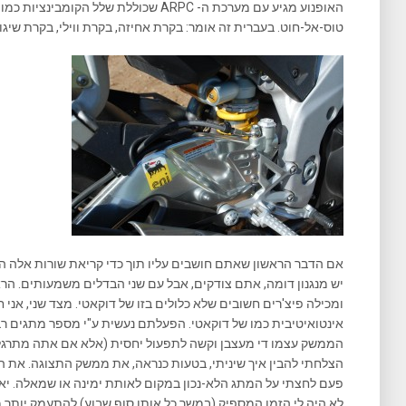
טוס-אל-חוט. בעברית זה אומר: בקרת אחיזה, בקרת ווילי, בקרת שיגו
אם הדבר הראשון שאתם חושבים עליו תוך כדי קריאת שורות אלה ה
יש מנגנון דומה, אתם צודקים, אבל עם שני הבדלים משמעותים. הר
ומכילה פיצ'רים חשובים שלא כלולים בזו של דוקאטי. מצד שני, אני 
אינטואיטיבית כמו של דוקאטי. הפעלתם נעשית ע"י מספר מתגים רב
הממשק עצמו די מעצבן וקשה לתפעול יחסית (אלא אם אתה מתרגל אל
הצלחתי להבין איך שיניתי, בטעות כנראה, את ממשק התצוגה. את
פעם לחצתי על המתג הלא-נכון במקום לאותת ימינה או שמאלה. יאמ
לא היה לי הזמן המספיק (במשך כל אותו סוף שבוע) להתעמק יותר מ