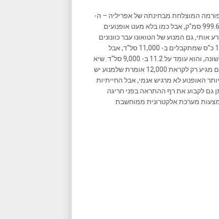
פורמה המוצלחת מבחינתה של אפריליה – ה-
). הם חולקים את אותו מנוע בנפח 999.6 סמ"ק, אבל כמו בלא מעט אופנועים
אותי, גם המנוע של הטואונו עבר כוונונים
שונים המורידים את ההספק שלו בכ- 10 כ"ס ומעמידים אותו על 162 כ"ס שמתקבלים ב- 11,000 סל"ד, אבל
הופכים אותו ליותר נשלט ברחובות ובכבישים ציבוריים. גם המומנט שונה, והוא עומד על 11.2 ב- 9,000 סל"ד. שיא
המומנט מתחיל להיות מורגש לקראת 7,000 סל"ד, והעובדה שהאדום מגיע רק לקראת 12,000 אומרת שלמנוע יש
 יותר האופנוע לא מרגיש אנמי, אבל החייתיות
תן גם לקבוע את רף ההתראה בפני חריגה
10,. כל הכוח הזה נשלט באמצעות מערכת אלקטרונית ממוחשבת