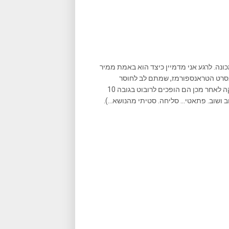
ונה. לרגע אני מדמיין כיצד הוא באמת ממיר
מכם שלא נרדמו בסרט הטראנספורמז, שמתם לב לחוסר
האמינות במימדים של הרובוטים? ברגע אחד הם רכב פרטי קטן, ודקה לאחר מכן הם הופכים לרובוט בגובה 10
 ושוב. פתאטי… סליחה. סטיתי מהנושא…).