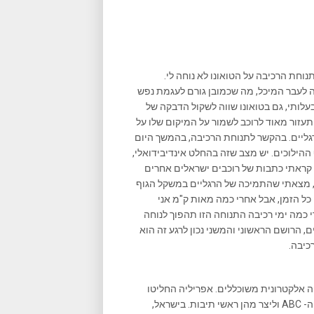
נוחת הרכיבה על הטואונו לא נוחה לי.
ה לעבר המיכל, מה שכמובן גורם לעגמת נפש
עלותי, גם בטואונו שווה לשקול הדבקה של
עזור מאוד לרוכב לשמור על המיקום שלו על
ליים. בהקשר לתנוחת הרכיבה, בהמשך היום
הילוכים. יש מצב שזה בהחלט אינדיבידואלי,
. קראתי כתבות של רוכבים ישראלים אחרים
י, מצאתי שהתמיכה של הרגליים במשקל הגוף
 כל הזמן, אבל אחרי כמה מאות ק"מ אני
י כמה ימי רכיבה התנוחה הזו תהפוך לנוחה
ם, הרושם הראשוני והמשני נכון לרגע זה הוא
כיבה.
טה אלקטרונית משוכללים. אפריליה החליטו
(כנראה, אין לי הסבר אחר…) כהחלטה שיווקית לקחת את כל אותיות ה- ABC וליצר מהן ראשי תיבות. בישראל,