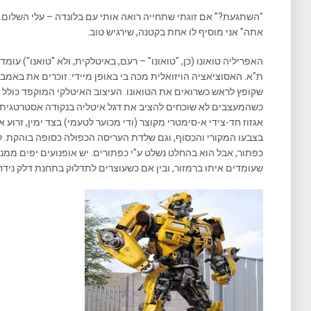
"השתגעת?" אם זוגתי שתחייה רואה אותי עם בלונדה – עלי השלום. 
אתה" אני מוסיף לו אחת בקטנה, שירגיש טוב.
האפריליה טואונו (כן, "טואונו" – רעם, באיטלקית, ולא "טואנו") עומ
ת"א. האסוציאציה הויזואלית מכה בי באופן מיידי: זוכרים את באמ
שקופץ לראש כשרואים את הטואונו. העיצוב האיטלקי המוקפד כולל 
כשהמעצבים לא שוכחים להציב את דגל איטליה בנקודה אסטרטגית על 
אגזוז חד-צידי א-סימטרי מקוצר (ודי מכוער לטעמי) בצד ימין, זרוע
בצבעו המקורי והכסוף, וגם שלדת העריסה הכפולה כסופה בוהקת. ל
כפתור, אבל הוא בהחלט נשלט ע"י כפתורים. יש אופנועים יפים ממנ
שעומדים איתו ברמזור, ובין אם כשעוצרים לתדלוק בתחנת דלק נידח