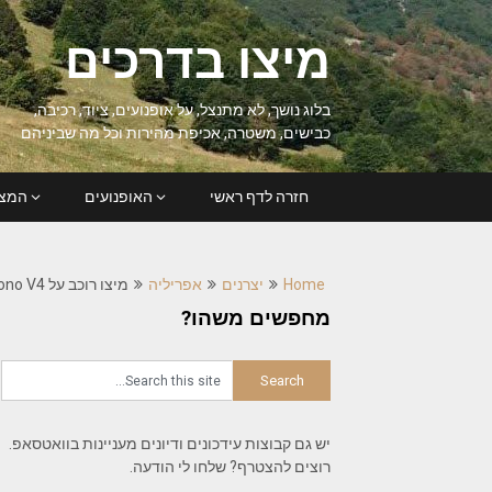
Ski
t
מיצו בדרכים
conten
בלוג נושך, לא מתנצל, על אופנועים, ציוד, רכיבה,
כבישים, משטרה, אכיפת מהירות וכל מה שביניהם
חזרה לדף ראשי
האופנועים
המצל
Home
יצרנים
אפריליה
מיצו רוכב על Aprilia Tuono V4 (מודל 2012)
מחפשים משהו?
יש גם קבוצות עידכונים ודיונים מעניינות בוואטסאפ.
רוצים להצטרף? שלחו לי הודעה.