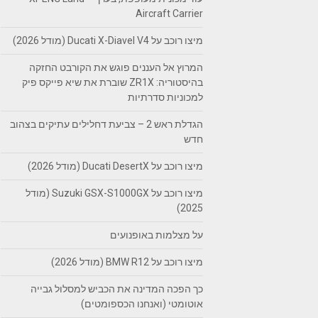
Aircraft Carrier
מיצו רוכב על Ducati X-Diavel V4 (מודל 2026)
המרוץ אל העננים פוגש את הקורבט החזקה
בהיסטוריה: ZR1X שוברת את שיא פייקס פיק
למכוניות סדרתיות
הגדלת ראש 2 – צביעת דחלילים עתיקים בצהוב
חדש
מיצו רוכב על Ducati DesertX (מודל 2026)
מיצו רוכב על Suzuki GSX-S1000GX (מודל
2025)
על מצלמות באופנועים
מיצו רוכב על BMW R12 (מודל 2026)
כך הפכה המדינה את הכביש למסלול גבייה
אוטומטי (ואנחנו הכספומטים)