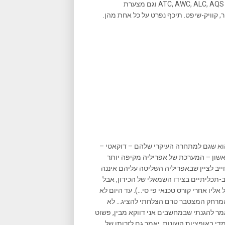
האופנוע מגיע עם מערכת ה- ARPC שכוללת שלל הקומבינציות כמו ATC, AWC, ALC, AQS וגם מצערת
ר, קוויק-שיפט. תיכף נפרט על כל אחת מהן.
וא שגם למתחרה העיקרי שלהם – דוקאטי –
אשון – המערכת של אפריליה מקיפה יותר
חייב לציין שבאפריליה השליטה עליהם איננה
-תכליתיים בצידו השמאלי של הכידון, אבל
יו אחרי קורס טכנאי פי סי…). עד היום לא
 המרחק המצטבר טרם הצלחתי להציג… לא
ר להגנתי שבמחשבים אני דווקא מבין, פשוט
די באופציות השונות. יאמר גם לזכותו של