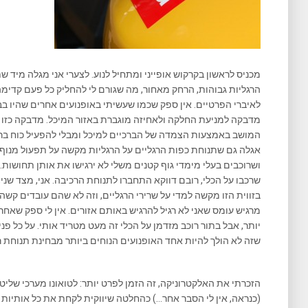
מכניס לראשון בקרקוש אופייני ומתחיל לנוע. לצערי אני מגלה מיד שת
הרגליות גבוהות, הרחק מאחור, מה שגורם לי להחליק כל פעם קדימ
לאיברי הפרטיים. אין ספק שכמו שעשיתי באופנועים אחרים שהיו בב
מדבקה למניעת החלקה ולאחיזה מוגברת באזור המיכל. מדבקה כזו ת
המושב באמצעות הצמדה של הברכיים למיכל ומבלי להפעיל כוח ברג
אגלה גם שתנוחת כפות הרגליים על הרגליות מקשה על תפעול מנוף ה
ושרוכבים בעלי מימדי גוף קטנים משלי לא ירגישו את אותן תחושות
שרכבו על הכלי, רובם דווקא התחברו לתנוחת הרכיבה. אני, מצד שנ
בזווית הזו מקשה למדי על שרירי הרגליים, וזה לא שהם עובדים קשה
מרגיש עומס שאני לא רגיל להרגיש באותם אזורים. אין לי ספק שאחר
יותר, אבל בתור רוכב מזדמן על הכלי זה מעט מטריד אותי. על כל פני
שזה לא הולך להיות אחד האופנועים הנוחים ביותר מבחינת תנוחת ר
הזכרתי את האלקטרוניקה, זה הזמן לפרט יותר: לטואונו מערכי שלי