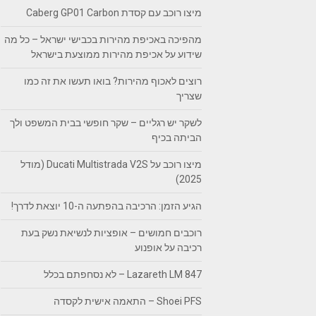
מיצו רוכב עם קסדת Caberg GP01 Carbon
מהפיכה באכיפת מהירות בכבישי ישראל – כל מה
שידוע על אכיפת מהירות ממוצעת בישראל
רוצים לאכוף מהירות? בואו תעשו את זה כמו
שצריך
לשקר יש רגליים – שקר חופשי בבית המשפט ולך
הביתה בכיף
מיצו רוכב על Ducati Multistrada V2S (מודל
2025)
הגיע הזמן: הרכיבה בהפתעה ה-10 יוצאת לדרך!
רוכבים חמושים – אופציות לנשיאת נשק בעת
רכיבה על אופנוע
Lazareth LM 847 – לא נסחפתם בכלל
Shoei PFS – התאמה אישית לקסדה