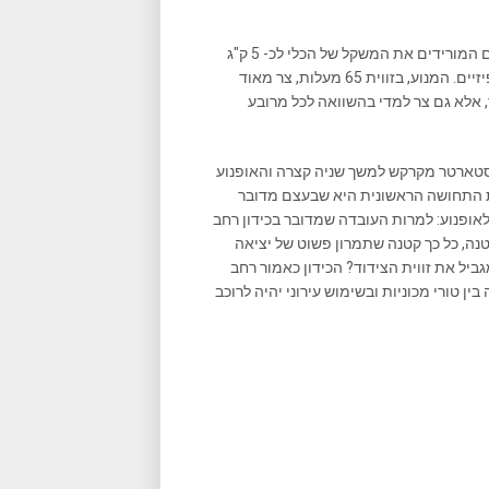
השינויים לא נעצרים במנוע ובפירינג הקצוץ, אלא גם ברכיבים נוספים המורידים את המשקל של הכלי לכ- 5 ק"ג
פחות משל ה- RSV4. הטואונו, כמו ה- RSV4, קטן מאוד במימדיו הפיזיים. המנוע, בזווית 65 מעלות, צר מאוד
, אלא גם צר למדי בהשוואה לכל מרובע
סטארטר מקרקש למשך שניה קצרה והאופנוע
ת התחושה הראשונית היא שבעצם מדובר
 לאופנוע: למרות העובדה שמדובר בכידון רחב
קטנה, כל כך קטנה שתמרון פשוט של יציאה
יל את זווית הצידוד? הכידון כאמור רחב
ין טורי מכוניות ובשימוש עירוני יהיה לרוכב