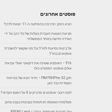
פוסטים אחרונים
הגיע הזמן: הרכיבה בהפתעה ה-11 יוצאת לדרך!
מניעת הונאות העברת בעלות של כלי רכב על ידי
הגדרה חדשה באתר הממשלתי
על ביטוח נסיעות לחו"ל וכל מה שקשור להשכרת
אופנועים בחו"ל
916 – האופנוע ששינה את דוקאטי ואולי גם את
עולם אופנועי הספורט כולו
תקן FIM FRHPhe-02 – הדור הבא של בטיחות
הקסדות כבר כאן
למה רוכבי אופנועים מדביקים X על הפנס הקדמי?
מצלמות הגאטסו הכתומות נצבעות בצבע צהוב
עוד מכונית מעופפת, בערך – XPENG Land